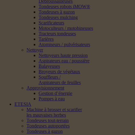
Débroussailleuses
Tondeuses robots iMOW®
Tondeuses à gazon
Tondeuses mulching
Scarificateurs
Motoculteurs / motobineuses
Tracteurs tondeuses
Tarières
Atomiseurs / pulvérisateurs
Nettoyer
Nettoyeurs haute pression
Aspirateurs eau / poussière
Balayeuses
Broyeurs de végétaux
Souffleurs /
Aspirateurs de feuilles
Approvisionnement
Gestion d’énergie
Pompes à eau
ETESIA
Machine à brosser et scarifier
les mauvaises herbes
Tondeuses tout-terrain
Tondeuses autoportées
Tondeuses à gazon