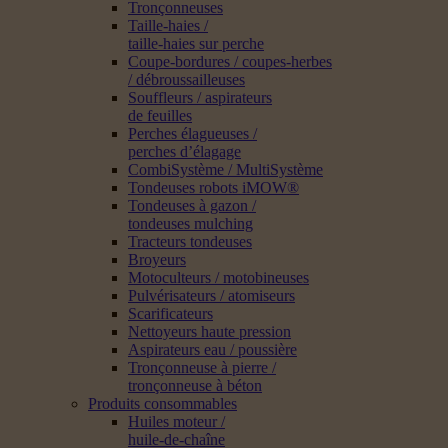
Tronçonneuses
Taille-haies /
taille-haies sur perche
Coupe-bordures / coupes-herbes
/ débroussailleuses
Souffleurs / aspirateurs
de feuilles
Perches élagueuses /
perches d’élagage
CombiSystème / MultiSystème
Tondeuses robots iMOW®
Tondeuses à gazon /
tondeuses mulching
Tracteurs tondeuses
Broyeurs
Motoculteurs / motobineuses
Pulvérisateurs / atomiseurs
Scarificateurs
Nettoyeurs haute pression
Aspirateurs eau / poussière
Tronçonneuse à pierre /
tronçonneuse à béton
Produits consommables
Huiles moteur /
huile-de-chaîne