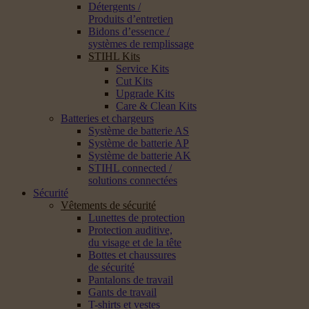
Détergents /
Produits d’entretien
Bidons d’essence /
systèmes de remplissage
STIHL Kits
Service Kits
Cut Kits
Upgrade Kits
Care & Clean Kits
Batteries et chargeurs
Système de batterie AS
Système de batterie AP
Système de batterie AK
STIHL connected /
solutions connectées
Sécurité
Vêtements de sécurité
Lunettes de protection
Protection auditive,
du visage et de la tête
Bottes et chaussures
de sécurité
Pantalons de travail
Gants de travail
T-shirts et vestes