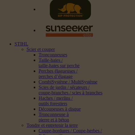
STIHL
Scier et couper
Tronçonneuses
Taille-haies /
taille-haies sur perche
Perches élagueuses /
perches d’élagage
CombiSystème / MultiSystème
Scies de jardin / sécateurs /
coupe-branches / scies à branches
Haches / merlins /
outils forestiers
Découpeuses à disque
Tronçonneuse à
pierre et à béton
Tondre et entretenir la terre
Coupe-bordures / Coupe-herbes /