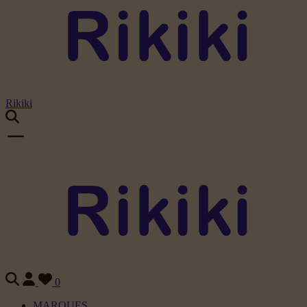
Rikiki
0
MARQUES