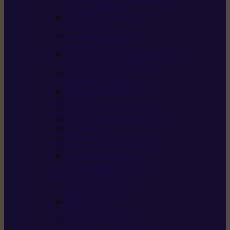
/ débroussailleuses
Souffleurs / aspirateurs
de feuilles
Perches élagueuses /
perches d’élagage
CombiSystème / MultiSystème
Tondeuses robots iMOW®
Tondeuses à gazon /
tondeuses mulching
Tracteurs tondeuses
Broyeurs
Motoculteurs / motobineuses
Pulvérisateurs / atomiseurs
Scarificateurs
Nettoyeurs haute pression
Aspirateurs eau / poussière
Tronçonneuse à pierre /
tronçonneuse à béton
Produits consommables
Huiles moteur /
huile-de-chaîne
Détergents /
Produits d’entretien
Bidons d’essence /
systèmes de remplissage