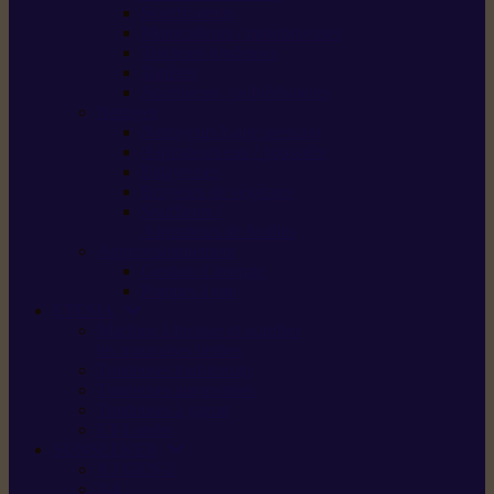
Scarificateurs
Motoculteurs / motobineuses
Tracteurs tondeuses
Tarières
Atomiseurs / pulvérisateurs
Nettoyer
Nettoyeurs haute pression
Aspirateurs eau / poussière
Balayeuses
Broyeurs de végétaux
Souffleurs /
Aspirateurs de feuilles
Approvisionnement
Gestion d’énergie
Pompes à eau
ETESIA
Machine à brosser et scarifier
les mauvaises herbes
Tondeuses tout-terrain
Tondeuses autoportées
Tondeuses à gazon
ET-Lander
SUNSEEKER
X3 GEN-2
X4