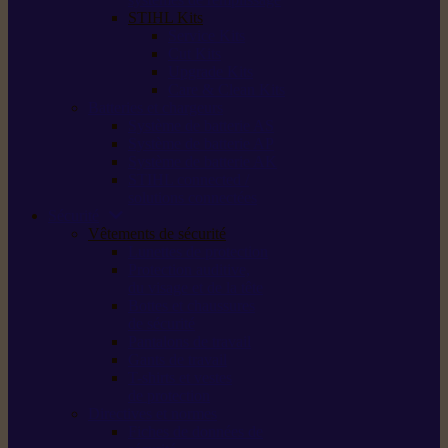
STIHL Kits
Service Kits
Cut Kits
Upgrade Kits
Care & Clean Kits
Batteries et chargeurs
Système de batterie AS
Système de batterie AP
Système de batterie AK
STIHL connected /
solutions connectées
Sécurité
Vêtements de sécurité
Lunettes de protection
Protection auditive,
du visage et de la tête
Bottes et chaussures
de sécurité
Pantalons de travail
Gants de travail
T-shirts et vestes
de protection
Directives et normes
Fiches de données de