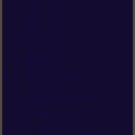
X5 Gen 2
X7 Gen 2
X7 Plus Gen 2
X9
X9 Plus
SILKY
Haches
Lames et pièces
Scies à perche
Scies fixes
Scies pliantes
FELCO
Sécateurs
Sécateur électrique portable
Scies à tirer
Outils de jardin
Outils de cuisine
Couteaux pour le greffage et la taille
Édition spéciale
ACCESSOIRES
Accessoires pour
Tronçonneuses
Taille-haies /
taille-haies sur perche
Coupe-bordures / coupes-herbes