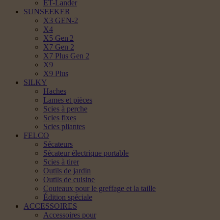
ET-Lander
SUNSEEKER
X3 GEN-2
X4
X5 Gen 2
X7 Gen 2
X7 Plus Gen 2
X9
X9 Plus
SILKY
Haches
Lames et pièces
Scies à perche
Scies fixes
Scies pliantes
FELCO
Sécateurs
Sécateur électrique portable
Scies à tirer
Outils de jardin
Outils de cuisine
Couteaux pour le greffage et la taille
Édition spéciale
ACCESSOIRES
Accessoires pour