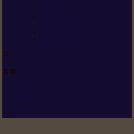
sécurité
Carburants spéciaux
Directives sur les vibrations
Classes de protection
contre les coupures
Protection auditive
Classes de poussière
Caractéristiques des
vêtements de sécurité
0
+352 26 15 26
Contact
Demande de produit
Ressources
Menu 1
Menu 2