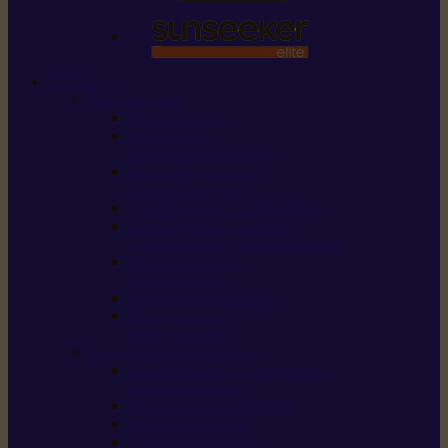
STIHL
Scier et couper
Tronçonneuses
Taille-haies /
taille-haies sur perche
Perches élagueuses /
perches d’élagage
CombiSystème / MultiSystème
Scies de jardin / sécateurs /
coupe-branches / scies à branches
Haches / merlins /
outils forestiers
Découpeuses à disque
Tronçonneuse à
pierre et à béton
Tondre et entretenir la terre
Coupe-bordures / Coupe-herbes /
Débroussailleuses
Tondeuses robots iMOW®
Tondeuses à gazon
Tondeuses mulching