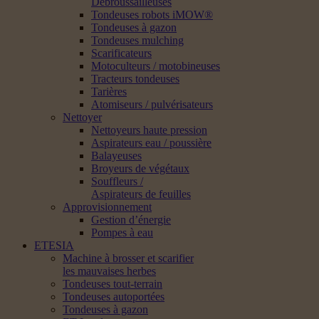
Débroussailleuses
Tondeuses robots iMOW®
Tondeuses à gazon
Tondeuses mulching
Scarificateurs
Motoculteurs / motobineuses
Tracteurs tondeuses
Tarières
Atomiseurs / pulvérisateurs
Nettoyer
Nettoyeurs haute pression
Aspirateurs eau / poussière
Balayeuses
Broyeurs de végétaux
Souffleurs /
Aspirateurs de feuilles
Approvisionnement
Gestion d’énergie
Pompes à eau
ETESIA
Machine à brosser et scarifier
les mauvaises herbes
Tondeuses tout-terrain
Tondeuses autoportées
Tondeuses à gazon