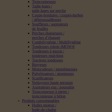
Tronçonneuses
Taille-haies /
taille-haies sur perche
Coupe-bordures / coupes-herbes
/ débroussailleuses
Souffleurs / aspirateurs
de feuilles
Perches élagueuses /
perches d’élagage
CombiSystème / MultiSystème
Tondeuses robots iMOW®
Tondeuses à gazon /
tondeuses mulching
Tracteurs tondeuses
Broyeurs
Motoculteurs / motobineuses
Pulvérisateurs / atomiseurs
Scarificateurs
Nettoyeurs haute pression
Aspirateurs eau / poussière
Tronçonneuse à pierre /
tronçonneuse à béton
Produits consommables
Huiles moteur /
huile-de-chaîne