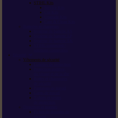
STIHL Kits
Service Kits
Cut Kits
Upgrade Kits
Care & Clean Kits
Batteries et chargeurs
Système de batterie AS
Système de batterie AP
Système de batterie AK
STIHL connected /
solutions connectées
Sécurité
Vêtements de sécurité
Lunettes de protection
Protection auditive,
du visage et de la tête
Bottes et chaussures
de sécurité
Pantalons de travail
Gants de travail
T-shirts et vestes
de protection
Directives et normes
Fiches de données de
sécurité