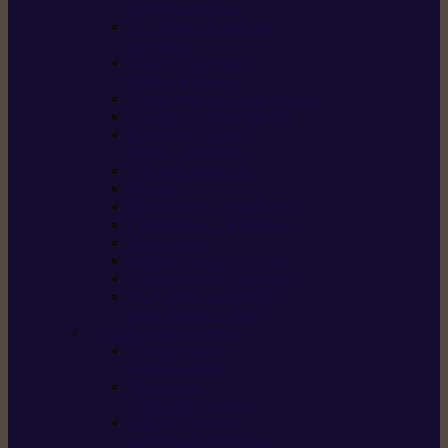
/ débroussailleuses
Souffleurs / aspirateurs
de feuilles
Perches élagueuses /
perches d’élagage
CombiSystème / MultiSystème
Tondeuses robots iMOW®
Tondeuses à gazon /
tondeuses mulching
Tracteurs tondeuses
Broyeurs
Motoculteurs / motobineuses
Pulvérisateurs / atomiseurs
Scarificateurs
Nettoyeurs haute pression
Aspirateurs eau / poussière
Tronçonneuse à pierre /
tronçonneuse à béton
Produits consommables
Huiles moteur /
huile-de-chaîne
Détergents /
Produits d’entretien
Bidons d’essence /
systèmes de remplissage