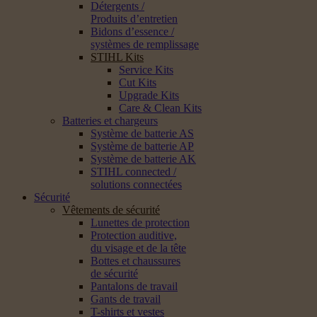
Détergents /
Produits d’entretien
Bidons d’essence /
systèmes de remplissage
STIHL Kits
Service Kits
Cut Kits
Upgrade Kits
Care & Clean Kits
Batteries et chargeurs
Système de batterie AS
Système de batterie AP
Système de batterie AK
STIHL connected /
solutions connectées
Sécurité
Vêtements de sécurité
Lunettes de protection
Protection auditive,
du visage et de la tête
Bottes et chaussures
de sécurité
Pantalons de travail
Gants de travail
T-shirts et vestes