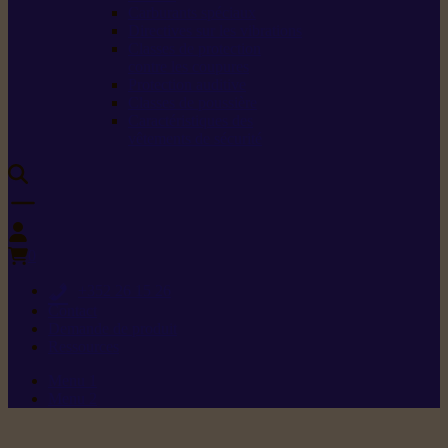
Carburants spéciaux
Directives sur les vibrations
Classes de protection
contre les coupures
Protection auditive
Classes de poussière
Caractéristiques des
vêtements de sécurité
0
+352 26 15 26
Contact
Demande de produit
Ressources
Menu 1
Menu 2