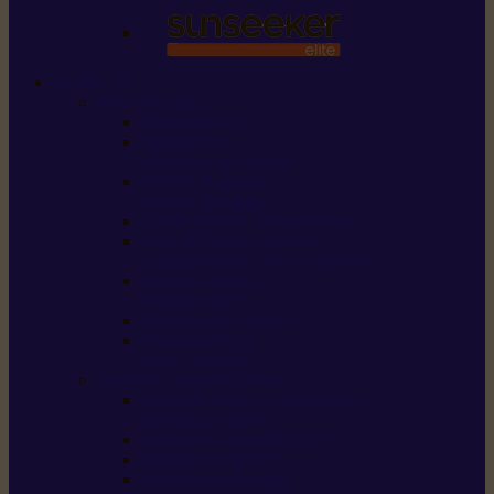
STIHL
Scier et couper
Tronçonneuses
Taille-haies /
taille-haies sur perche
Perches élagueuses /
perches d’élagage
CombiSystème / MultiSystème
Scies de jardin / sécateurs /
coupe-branches / scies à branches
Haches / merlins /
outils forestiers
Découpeuses à disque
Tronçonneuse à
pierre et à béton
Tondre et entretenir la terre
Coupe-bordures / Coupe-herbes /
Débroussailleuses
Tondeuses robots iMOW®
Tondeuses à gazon
Tondeuses mulching