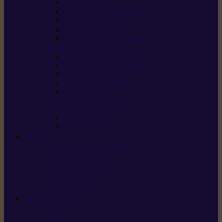
Scarificateurs
Motoculteurs / motobineuses
Tracteurs tondeuses
Tarières
Atomiseurs / pulvérisateurs
Nettoyer
Nettoyeurs haute pression
Aspirateurs eau / poussière
Balayeuses
Broyeurs de végétaux
Souffleurs /
Aspirateurs de feuilles
Approvisionnement
Gestion d’énergie
Pompes à eau
ETESIA
Machine à brosser et scarifier
les mauvaises herbes
Tondeuses tout-terrain
Tondeuses autoportées
Tondeuses à gazon
ET-Lander
SUNSEEKER
X3 GEN-2
X4