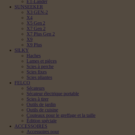
ET-Lander
SUNSEEKER
X3 GEN-2
X4
X5 Gen 2
X7 Gen 2
X7 Plus Gen 2
X9
X9 Plus
SILKY
Haches
Lames et pièces
Scies à perche
Scies fixes
Scies pliantes
FELCO
Sécateurs
Sécateur électrique portable
Scies à tirer
Outils de jardin
Outils de cuisine
Couteaux pour le greffage et la taille
Édition spéciale
ACCESSOIRES
Accessoires pour