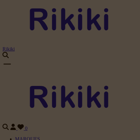
Rikiki
0
MARQUES