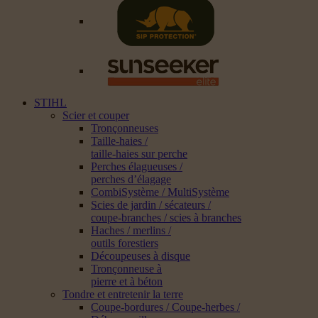
STIHL
Scier et couper
Tronçonneuses
Taille-haies /
taille-haies sur perche
Perches élagueuses /
perches d’élagage
CombiSystème / MultiSystème
Scies de jardin / sécateurs /
coupe-branches / scies à branches
Haches / merlins /
outils forestiers
Découpeuses à disque
Tronçonneuse à
pierre et à béton
Tondre et entretenir la terre
Coupe-bordures / Coupe-herbes /