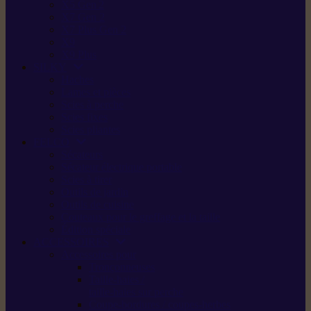
X5 Gen 2
X7 Gen 2
X7 Plus Gen 2
X9
X9 Plus
SILKY
Haches
Lames et pièces
Scies à perche
Scies fixes
Scies pliantes
FELCO
Sécateurs
Sécateur électrique portable
Scies à tirer
Outils de jardin
Outils de cuisine
Couteaux pour le greffage et la taille
Édition spéciale
ACCESSOIRES
Accessoires pour
Tronçonneuses
Taille-haies /
taille-haies sur perche
Coupe-bordures / coupes-herbes