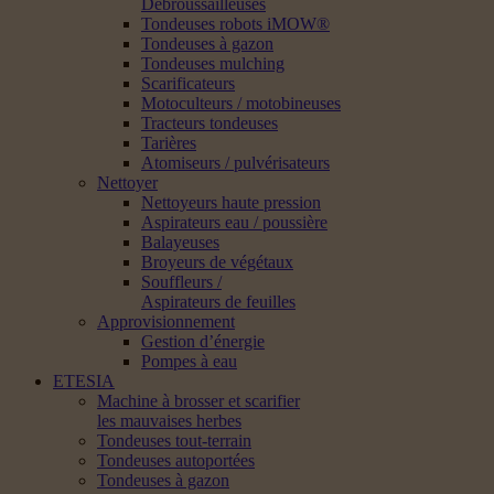
Débroussailleuses
Tondeuses robots iMOW®
Tondeuses à gazon
Tondeuses mulching
Scarificateurs
Motoculteurs / motobineuses
Tracteurs tondeuses
Tarières
Atomiseurs / pulvérisateurs
Nettoyer
Nettoyeurs haute pression
Aspirateurs eau / poussière
Balayeuses
Broyeurs de végétaux
Souffleurs /
Aspirateurs de feuilles
Approvisionnement
Gestion d’énergie
Pompes à eau
ETESIA
Machine à brosser et scarifier
les mauvaises herbes
Tondeuses tout-terrain
Tondeuses autoportées
Tondeuses à gazon