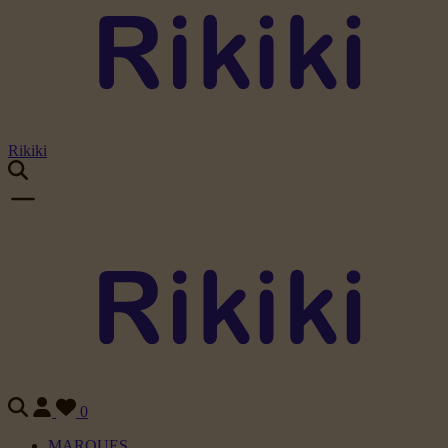
Rikiki
0
MARQUES