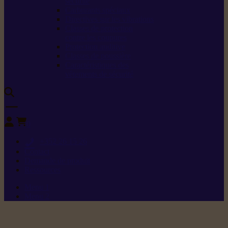
sécurité
Carburants spéciaux
Directives sur les vibrations
Classes de protection
contre les coupures
Protection auditive
Classes de poussière
Caractéristiques des
vêtements de sécurité
0
+352 26 15 26
Contact
Demande de produit
Ressources
Menu 1
Menu 2