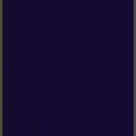
X5 Gen 2
X7 Gen 2
X7 Plus Gen 2
X9
X9 Plus
SILKY
Haches
Lames et pièces
Scies à perche
Scies fixes
Scies pliantes
FELCO
Sécateurs
Sécateur électrique portable
Scies à tirer
Outils de jardin
Outils de cuisine
Couteaux pour le greffage et la taille
Édition spéciale
ACCESSOIRES
Accessoires pour
Tronçonneuses
Taille-haies /
taille-haies sur perche
Coupe-bordures / coupes-herbes