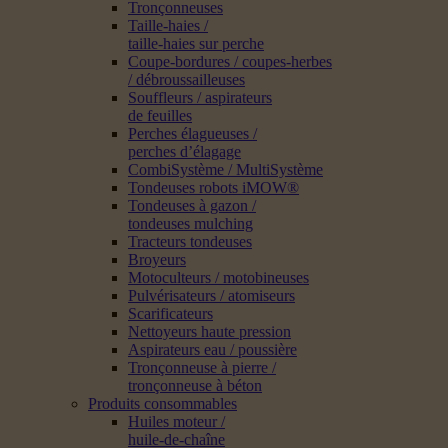
Tronçonneuses
Taille-haies /
taille-haies sur perche
Coupe-bordures / coupes-herbes
/ débroussailleuses
Souffleurs / aspirateurs
de feuilles
Perches élagueuses /
perches d’élagage
CombiSystème / MultiSystème
Tondeuses robots iMOW®
Tondeuses à gazon /
tondeuses mulching
Tracteurs tondeuses
Broyeurs
Motoculteurs / motobineuses
Pulvérisateurs / atomiseurs
Scarificateurs
Nettoyeurs haute pression
Aspirateurs eau / poussière
Tronçonneuse à pierre /
tronçonneuse à béton
Produits consommables
Huiles moteur /
huile-de-chaîne