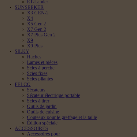
ET-Lander
SUNSEEKER
X3 GEN-2
X4
X5 Gen 2
X7 Gen 2
X7 Plus Gen 2
X9
X9 Plus
SILKY
Haches
Lames et pièces
Scies à perche
Scies fixes
Scies pliantes
FELCO
Sécateurs
Sécateur électrique portable
Scies à tirer
Outils de jardin
Outils de cuisine
Couteaux pour le greffage et la taille
Édition spéciale
ACCESSOIRES
Accessoires pour