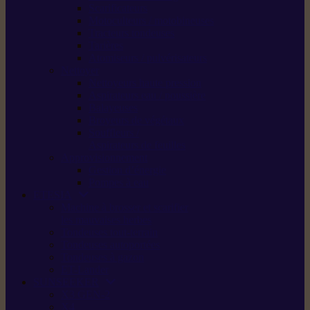
Scarificateurs
Motoculteurs / motobineuses
Tracteurs tondeuses
Tarières
Atomiseurs / pulvérisateurs
Nettoyer
Nettoyeurs haute pression
Aspirateurs eau / poussière
Balayeuses
Broyeurs de végétaux
Souffleurs /
Aspirateurs de feuilles
Approvisionnement
Gestion d’énergie
Pompes à eau
ETESIA
Machine à brosser et scarifier
les mauvaises herbes
Tondeuses tout-terrain
Tondeuses autoportées
Tondeuses à gazon
ET-Lander
SUNSEEKER
X3 GEN-2
X4