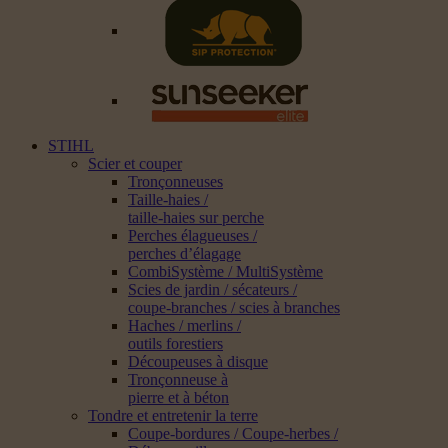
STIHL
Scier et couper
Tronçonneuses
Taille-haies /
taille-haies sur perche
Perches élagueuses /
perches d’élagage
CombiSystème / MultiSystème
Scies de jardin / sécateurs /
coupe-branches / scies à branches
Haches / merlins /
outils forestiers
Découpeuses à disque
Tronçonneuse à
pierre et à béton
Tondre et entretenir la terre
Coupe-bordures / Coupe-herbes /