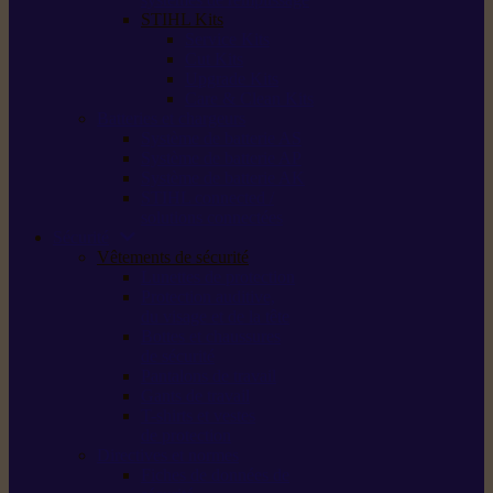
STIHL Kits
Service Kits
Cut Kits
Upgrade Kits
Care & Clean Kits
Batteries et chargeurs
Système de batterie AS
Système de batterie AP
Système de batterie AK
STIHL connected /
solutions connectées
Sécurité
Vêtements de sécurité
Lunettes de protection
Protection auditive,
du visage et de la tête
Bottes et chaussures
de sécurité
Pantalons de travail
Gants de travail
T-shirts et vestes
de protection
Directives et normes
Fiches de données de