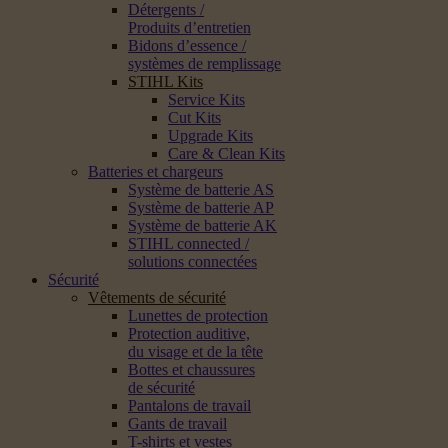
Détergents /
Produits d’entretien
Bidons d’essence /
systèmes de remplissage
STIHL Kits
Service Kits
Cut Kits
Upgrade Kits
Care & Clean Kits
Batteries et chargeurs
Système de batterie AS
Système de batterie AP
Système de batterie AK
STIHL connected /
solutions connectées
Sécurité
Vêtements de sécurité
Lunettes de protection
Protection auditive,
du visage et de la tête
Bottes et chaussures
de sécurité
Pantalons de travail
Gants de travail
T-shirts et vestes