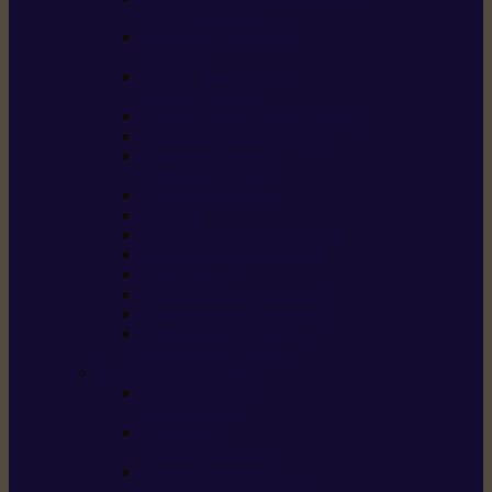
/ débroussailleuses
Souffleurs / aspirateurs
de feuilles
Perches élagueuses /
perches d’élagage
CombiSystème / MultiSystème
Tondeuses robots iMOW®
Tondeuses à gazon /
tondeuses mulching
Tracteurs tondeuses
Broyeurs
Motoculteurs / motobineuses
Pulvérisateurs / atomiseurs
Scarificateurs
Nettoyeurs haute pression
Aspirateurs eau / poussière
Tronçonneuse à pierre /
tronçonneuse à béton
Produits consommables
Huiles moteur /
huile-de-chaîne
Détergents /
Produits d’entretien
Bidons d’essence /
systèmes de remplissage