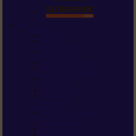
STIHL
Scier et couper
Tronçonneuses
Taille-haies /
taille-haies sur perche
Perches élagueuses /
perches d’élagage
CombiSystème / MultiSystème
Scies de jardin / sécateurs /
coupe-branches / scies à branches
Haches / merlins /
outils forestiers
Découpeuses à disque
Tronçonneuse à
pierre et à béton
Tondre et entretenir la terre
Coupe-bordures / Coupe-herbes /
Débroussailleuses
Tondeuses robots iMOW®
Tondeuses à gazon
Tondeuses mulching