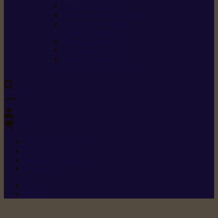
Carburants spéciaux
Directives sur les vibrations
Classes de protection
contre les coupures
Protection auditive
Classes de poussière
Caractéristiques des
vêtements de sécurité
0
+352 26 15 26
Contact
Demande de produit
Ressources
Menu 1
Menu 2