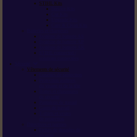
STIHL Kits
Service Kits
Cut Kits
Upgrade Kits
Care & Clean Kits
Batteries et chargeurs
Système de batterie AS
Système de batterie AP
Système de batterie AK
STIHL connected /
solutions connectées
Sécurité
Vêtements de sécurité
Lunettes de protection
Protection auditive,
du visage et de la tête
Bottes et chaussures
de sécurité
Pantalons de travail
Gants de travail
T-shirts et vestes
de protection
Directives et normes
Fiches de données de
sécurité