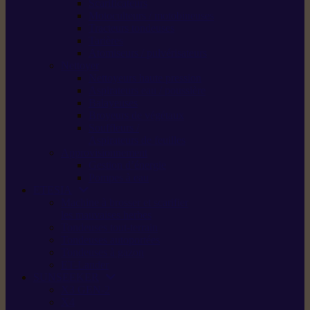
Scarificateurs
Motoculteurs / motobineuses
Tracteurs tondeuses
Tarières
Atomiseurs / pulvérisateurs
Nettoyer
Nettoyeurs haute pression
Aspirateurs eau / poussière
Balayeuses
Broyeurs de végétaux
Souffleurs /
Aspirateurs de feuilles
Approvisionnement
Gestion d’énergie
Pompes à eau
ETESIA
Machine à brosser et scarifier
les mauvaises herbes
Tondeuses tout-terrain
Tondeuses autoportées
Tondeuses à gazon
ET-Lander
SUNSEEKER
X3 GEN-2
X4