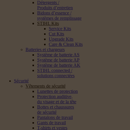
Détergents /
Produits d’entretien
Bidons d’essence /
systèmes de remplissage
STIHL Kits
Service Kits
Cut Kits
Upgrade Kits
Care & Clean Kits
Batteries et chargeurs
Système de batterie AS
Système de batterie AP
Système de batterie AK
STIHL connected /
solutions connectées
Sécurité
Vêtements de sécurité
Lunettes de protection
Protection auditive,
du visage et de la tête
Bottes et chaussures
de sécurité
Pantalons de travail
Gants de travail
T-shirts et vestes