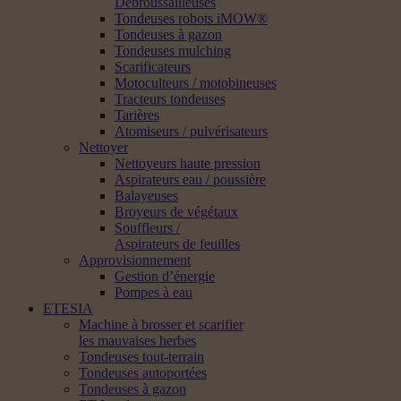
Débroussailleuses
Tondeuses robots iMOW®
Tondeuses à gazon
Tondeuses mulching
Scarificateurs
Motoculteurs / motobineuses
Tracteurs tondeuses
Tarières
Atomiseurs / pulvérisateurs
Nettoyer
Nettoyeurs haute pression
Aspirateurs eau / poussière
Balayeuses
Broyeurs de végétaux
Souffleurs /
Aspirateurs de feuilles
Approvisionnement
Gestion d’énergie
Pompes à eau
ETESIA
Machine à brosser et scarifier
les mauvaises herbes
Tondeuses tout-terrain
Tondeuses autoportées
Tondeuses à gazon