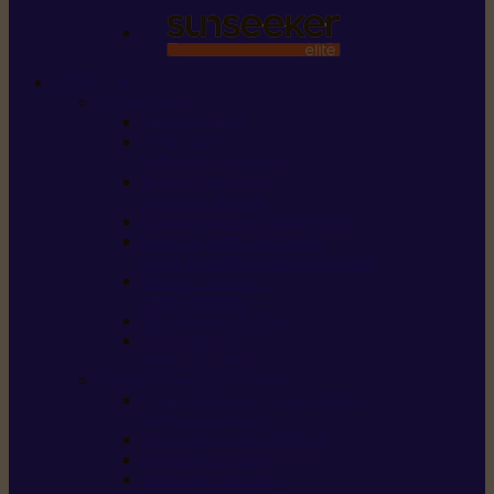
STIHL
Scier et couper
Tronçonneuses
Taille-haies /
taille-haies sur perche
Perches élagueuses /
perches d’élagage
CombiSystème / MultiSystème
Scies de jardin / sécateurs /
coupe-branches / scies à branches
Haches / merlins /
outils forestiers
Découpeuses à disque
Tronçonneuse à
pierre et à béton
Tondre et entretenir la terre
Coupe-bordures / Coupe-herbes /
Débroussailleuses
Tondeuses robots iMOW®
Tondeuses à gazon
Tondeuses mulching