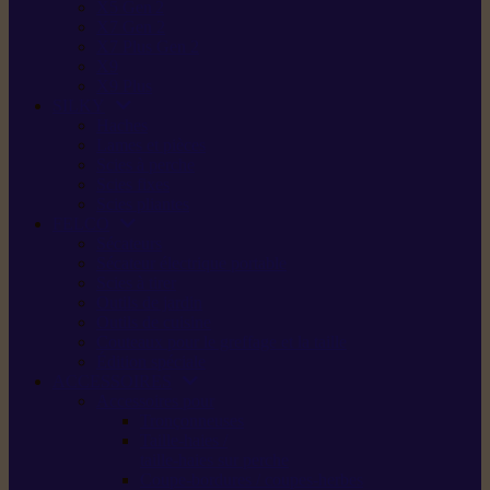
X5 Gen 2
X7 Gen 2
X7 Plus Gen 2
X9
X9 Plus
SILKY
Haches
Lames et pièces
Scies à perche
Scies fixes
Scies pliantes
FELCO
Sécateurs
Sécateur électrique portable
Scies à tirer
Outils de jardin
Outils de cuisine
Couteaux pour le greffage et la taille
Édition spéciale
ACCESSOIRES
Accessoires pour
Tronçonneuses
Taille-haies /
taille-haies sur perche
Coupe-bordures / coupes-herbes