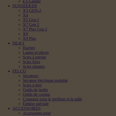
ET-Lander
SUNSEEKER
X3 GEN-2
X4
X5 Gen 2
X7 Gen 2
X7 Plus Gen 2
X9
X9 Plus
SILKY
Haches
Lames et pièces
Scies à perche
Scies fixes
Scies pliantes
FELCO
Sécateurs
Sécateur électrique portable
Scies à tirer
Outils de jardin
Outils de cuisine
Couteaux pour le greffage et la taille
Édition spéciale
ACCESSOIRES
Accessoires pour