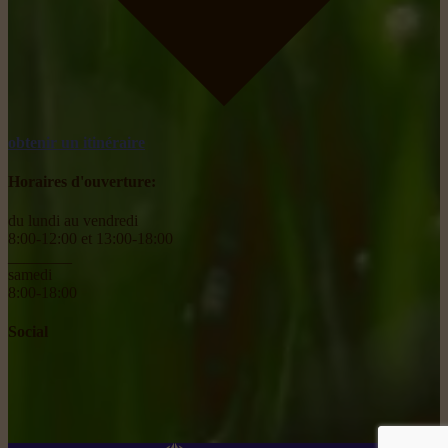
obtenir un itinéraire
Horaires d'ouverture:
du lundi au vendredi
8:00-12:00 et 13:00-18:00
________
samedi
8:00-18:00
Social