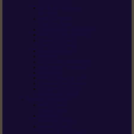
/ débroussailleuses
Souffleurs / aspirateurs
de feuilles
Perches élagueuses /
perches d’élagage
CombiSystème / MultiSystème
Tondeuses robots iMOW®
Tondeuses à gazon /
tondeuses mulching
Tracteurs tondeuses
Broyeurs
Motoculteurs / motobineuses
Pulvérisateurs / atomiseurs
Scarificateurs
Nettoyeurs haute pression
Aspirateurs eau / poussière
Tronçonneuse à pierre /
tronçonneuse à béton
Produits consommables
Huiles moteur /
huile-de-chaîne
Détergents /
Produits d’entretien
Bidons d’essence /
systèmes de remplissage