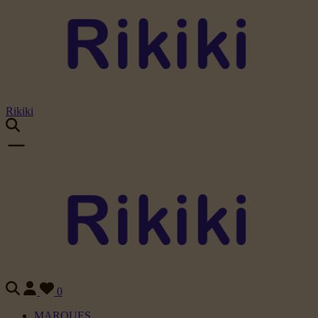
Rikiki
0
MARQUES