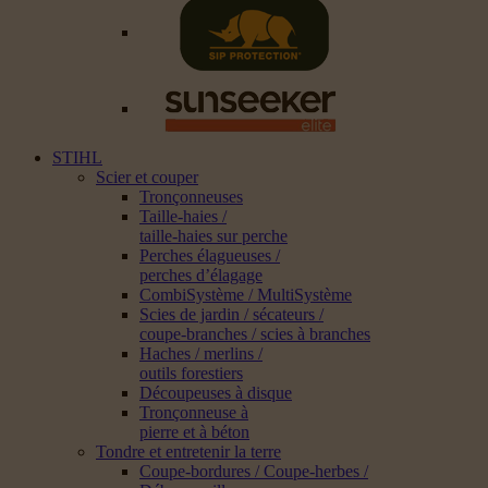
STIHL
Scier et couper
Tronçonneuses
Taille-haies /
taille-haies sur perche
Perches élagueuses /
perches d’élagage
CombiSystème / MultiSystème
Scies de jardin / sécateurs /
coupe-branches / scies à branches
Haches / merlins /
outils forestiers
Découpeuses à disque
Tronçonneuse à
pierre et à béton
Tondre et entretenir la terre
Coupe-bordures / Coupe-herbes /