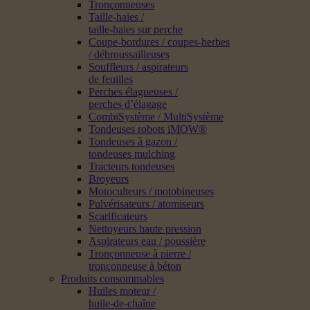
Tronçonneuses
Taille-haies /
taille-haies sur perche
Coupe-bordures / coupes-herbes
/ débroussailleuses
Souffleurs / aspirateurs
de feuilles
Perches élagueuses /
perches d’élagage
CombiSystème / MultiSystème
Tondeuses robots iMOW®
Tondeuses à gazon /
tondeuses mulching
Tracteurs tondeuses
Broyeurs
Motoculteurs / motobineuses
Pulvérisateurs / atomiseurs
Scarificateurs
Nettoyeurs haute pression
Aspirateurs eau / poussière
Tronçonneuse à pierre /
tronçonneuse à béton
Produits consommables
Huiles moteur /
huile-de-chaîne