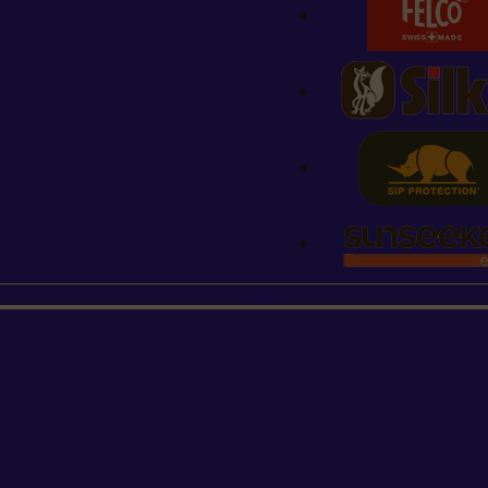
STIHL