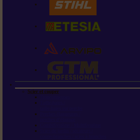
Scier et couper
Tronçonneuses
Taille-haies /
taille-haies sur perche
Perches élagueuses /
perches d’élagage
CombiSystème / MultiSystème
Scies de jardin / sécateurs /
coupe-branches / scies à branches