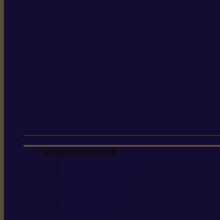
Vêtements de sécurité
Lunettes de protection
Protection auditive,
du visage et de la tête
Bottes et chaussures
de sécurité
Pantalons de travail
Gants de travail