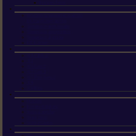
Pompes à eau
Machine à brosser et scarifier
les mauvaises herbes
Tondeuses tout-terrain
Tondeuses autoportées
Tondeuses à gazon
ET-Lander
X3 GEN-2
X4
X5 Gen 2
X7 Gen 2
X7 Plus Gen 2
X9
X9 Plus
Haches
Lames et pièces
Scies à perche
Scies fixes
Scies pliantes
Sécateurs