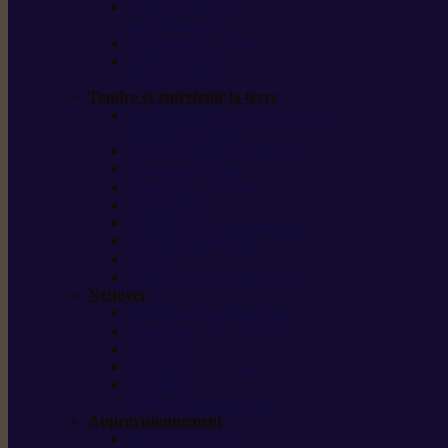
Haches / merlins /
outils forestiers
Découpeuses à disque
Tronçonneuse à
pierre et à béton
Tondre et entretenir la terre
Coupe-bordures / Coupe-herbes /
Débroussailleuses
Tondeuses robots iMOW®
Tondeuses à gazon
Tondeuses mulching
Scarificateurs
Motoculteurs / motobineuses
Tracteurs tondeuses
Tarières
Atomiseurs / pulvérisateurs
Nettoyer
Nettoyeurs haute pression
Aspirateurs eau / poussière
Balayeuses
Broyeurs de végétaux
Souffleurs /
Aspirateurs de feuilles
Approvisionnement
Gestion d’énergie