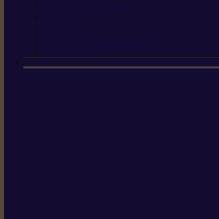
Sécateur électrique portable
Scies à tirer
Outils de jardin
Outils de cuisine
Couteaux pour le greffage et la taille
Édition spéciale