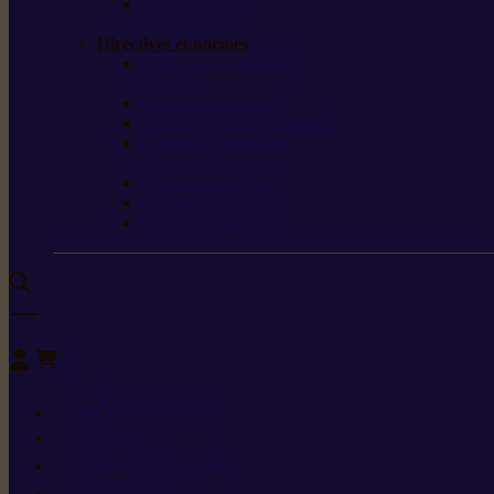
T-shirts et vestes
de protection
Directives et normes
Fiches de données de
sécurité
Carburants spéciaux
Directives sur les vibrations
Classes de protection
contre les coupures
Protection auditive
Classes de poussière
Caractéristiques des
vêtements de sécurité
0
+352 26 15 26
Contact
Demande de produit