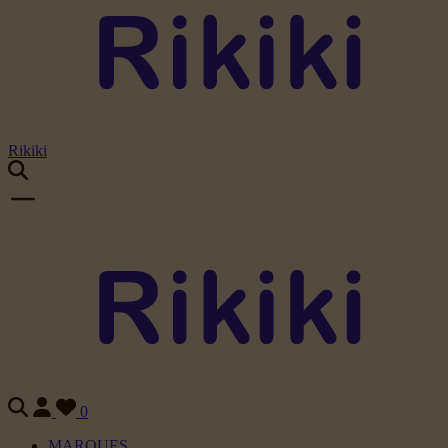
Rikiki
0
MARQUES