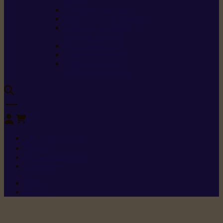
sécurité
Carburants spéciaux
Directives sur les vibrations
Classes de protection
contre les coupures
Protection auditive
Classes de poussière
Caractéristiques des
vêtements de sécurité
0
+352 26 15 26
Contact
Demande de produit
Ressources
Menu 1
Menu 2