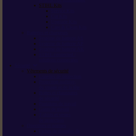
STIHL Kits
Service Kits
Cut Kits
Upgrade Kits
Care & Clean Kits
Batteries et chargeurs
Système de batterie AS
Système de batterie AP
Système de batterie AK
STIHL connected /
solutions connectées
Sécurité
Vêtements de sécurité
Lunettes de protection
Protection auditive,
du visage et de la tête
Bottes et chaussures
de sécurité
Pantalons de travail
Gants de travail
T-shirts et vestes
de protection
Directives et normes
Fiches de données de