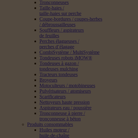
Tronçonneuses
Taille-haies /
taille-haies sur perche
Coupe-bordures / coupes-herbes
/ débroussailleuses
Souffleurs / aspirateurs
de feuilles
Perches élagueuses /
perches d’élagage
CombiSystème / MultiSystème
Tondeuses robots iMOW®
Tondeuses à gazon /
tondeuses mulching
Tracteurs tondeuses
Broyeurs
Motoculteurs / motobineuses
Pulvérisateurs / atomiseurs
Scarificateurs
Nettoyeurs haute pression
Aspirateurs eau / poussière
Tronçonneuse à pierre /
tronçonneuse à béton
Produits consommables
Huiles moteur /
huile-de-chaîne