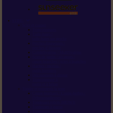
STIHL
Scier et couper
Tronçonneuses
Taille-haies /
taille-haies sur perche
Perches élagueuses /
perches d’élagage
CombiSystème / MultiSystème
Scies de jardin / sécateurs /
coupe-branches / scies à branches
Haches / merlins /
outils forestiers
Découpeuses à disque
Tronçonneuse à
pierre et à béton
Tondre et entretenir la terre
Coupe-bordures / Coupe-herbes /
Débroussailleuses
Tondeuses robots iMOW®
Tondeuses à gazon
Tondeuses mulching