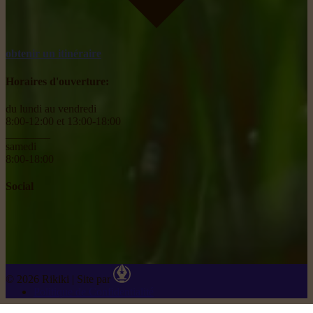
obtenir un itinéraire
Horaires d'ouverture:
du lundi au vendredi
8:00-12:00 et 13:00-18:00
________
samedi
8:00-18:00
Social
© 2026 Rikiki
|
Site par
Politique de Confidentialité