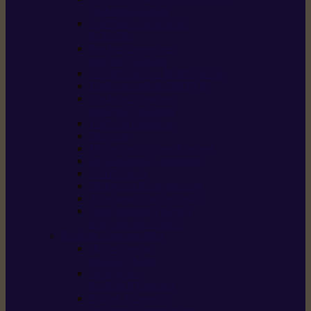
/ débroussailleuses
Souffleurs / aspirateurs
de feuilles
Perches élagueuses /
perches d’élagage
CombiSystème / MultiSystème
Tondeuses robots iMOW®
Tondeuses à gazon /
tondeuses mulching
Tracteurs tondeuses
Broyeurs
Motoculteurs / motobineuses
Pulvérisateurs / atomiseurs
Scarificateurs
Nettoyeurs haute pression
Aspirateurs eau / poussière
Tronçonneuse à pierre /
tronçonneuse à béton
Produits consommables
Huiles moteur /
huile-de-chaîne
Détergents /
Produits d’entretien
Bidons d’essence /
systèmes de remplissage