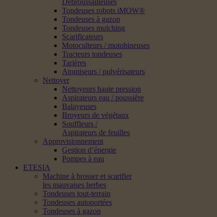
Débroussailleuses
Tondeuses robots iMOW®
Tondeuses à gazon
Tondeuses mulching
Scarificateurs
Motoculteurs / motobineuses
Tracteurs tondeuses
Tarières
Atomiseurs / pulvérisateurs
Nettoyer
Nettoyeurs haute pression
Aspirateurs eau / poussière
Balayeuses
Broyeurs de végétaux
Souffleurs /
Aspirateurs de feuilles
Approvisionnement
Gestion d’énergie
Pompes à eau
ETESIA
Machine à brosser et scarifier
les mauvaises herbes
Tondeuses tout-terrain
Tondeuses autoportées
Tondeuses à gazon