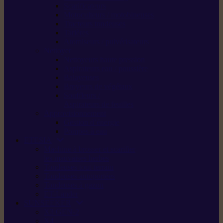
Scarificateurs
Motoculteurs / motobineuses
Tracteurs tondeuses
Tarières
Atomiseurs / pulvérisateurs
Nettoyer
Nettoyeurs haute pression
Aspirateurs eau / poussière
Balayeuses
Broyeurs de végétaux
Souffleurs /
Aspirateurs de feuilles
Approvisionnement
Gestion d’énergie
Pompes à eau
ETESIA
Machine à brosser et scarifier
les mauvaises herbes
Tondeuses tout-terrain
Tondeuses autoportées
Tondeuses à gazon
ET-Lander
SUNSEEKER
X3 GEN-2
X4