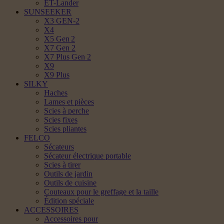
ET-Lander
SUNSEEKER
X3 GEN-2
X4
X5 Gen 2
X7 Gen 2
X7 Plus Gen 2
X9
X9 Plus
SILKY
Haches
Lames et pièces
Scies à perche
Scies fixes
Scies pliantes
FELCO
Sécateurs
Sécateur électrique portable
Scies à tirer
Outils de jardin
Outils de cuisine
Couteaux pour le greffage et la taille
Édition spéciale
ACCESSOIRES
Accessoires pour