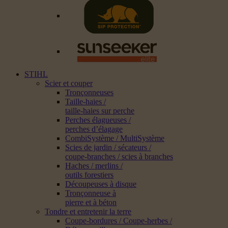
STIHL
Scier et couper
Tronçonneuses
Taille-haies /
taille-haies sur perche
Perches élagueuses /
perches d’élagage
CombiSystème / MultiSystème
Scies de jardin / sécateurs /
coupe-branches / scies à branches
Haches / merlins /
outils forestiers
Découpeuses à disque
Tronçonneuse à
pierre et à béton
Tondre et entretenir la terre
Coupe-bordures / Coupe-herbes /