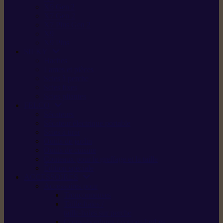
X5 Gen 2
X7 Gen 2
X7 Plus Gen 2
X9
X9 Plus
SILKY
Haches
Lames et pièces
Scies à perche
Scies fixes
Scies pliantes
FELCO
Sécateurs
Sécateur électrique portable
Scies à tirer
Outils de jardin
Outils de cuisine
Couteaux pour le greffage et la taille
Édition spéciale
ACCESSOIRES
Accessoires pour
Tronçonneuses
Taille-haies /
taille-haies sur perche
Coupe-bordures / coupes-herbes