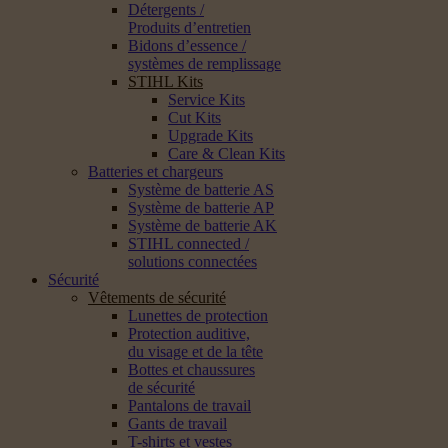
Détergents /
Produits d’entretien
Bidons d’essence /
systèmes de remplissage
STIHL Kits
Service Kits
Cut Kits
Upgrade Kits
Care & Clean Kits
Batteries et chargeurs
Système de batterie AS
Système de batterie AP
Système de batterie AK
STIHL connected /
solutions connectées
Sécurité
Vêtements de sécurité
Lunettes de protection
Protection auditive,
du visage et de la tête
Bottes et chaussures
de sécurité
Pantalons de travail
Gants de travail
T-shirts et vestes