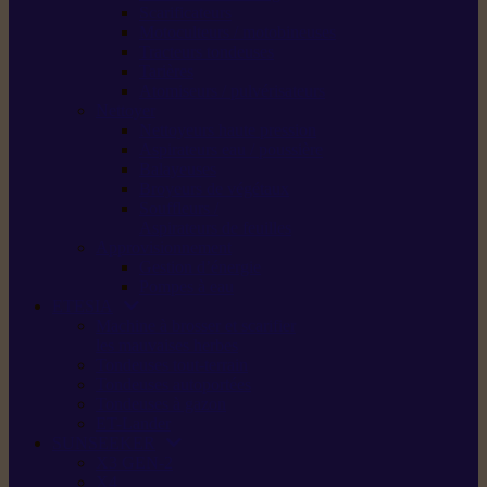
Scarificateurs
Motoculteurs / motobineuses
Tracteurs tondeuses
Tarières
Atomiseurs / pulvérisateurs
Nettoyer
Nettoyeurs haute pression
Aspirateurs eau / poussière
Balayeuses
Broyeurs de végétaux
Souffleurs /
Aspirateurs de feuilles
Approvisionnement
Gestion d’énergie
Pompes à eau
ETESIA
Machine à brosser et scarifier
les mauvaises herbes
Tondeuses tout-terrain
Tondeuses autoportées
Tondeuses à gazon
ET-Lander
SUNSEEKER
X3 GEN-2
X4