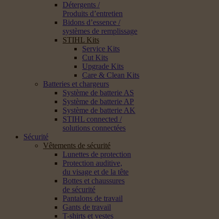
Détergents /
Produits d’entretien
Bidons d’essence /
systèmes de remplissage
STIHL Kits
Service Kits
Cut Kits
Upgrade Kits
Care & Clean Kits
Batteries et chargeurs
Système de batterie AS
Système de batterie AP
Système de batterie AK
STIHL connected /
solutions connectées
Sécurité
Vêtements de sécurité
Lunettes de protection
Protection auditive,
du visage et de la tête
Bottes et chaussures
de sécurité
Pantalons de travail
Gants de travail
T-shirts et vestes