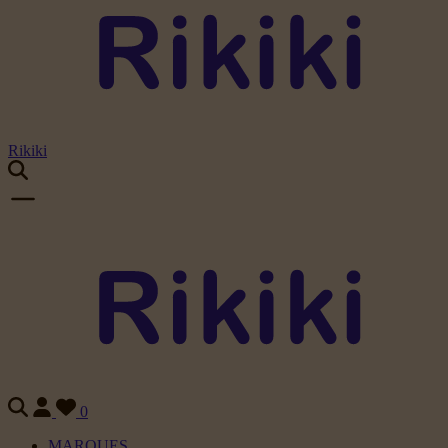
Rikiki
0
MARQUES