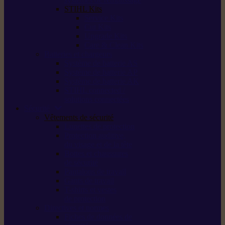
STIHL Kits
Service Kits
Cut Kits
Upgrade Kits
Care & Clean Kits
Batteries et chargeurs
Système de batterie AS
Système de batterie AP
Système de batterie AK
STIHL connected /
solutions connectées
Sécurité
Vêtements de sécurité
Lunettes de protection
Protection auditive,
du visage et de la tête
Bottes et chaussures
de sécurité
Pantalons de travail
Gants de travail
T-shirts et vestes
de protection
Directives et normes
Fiches de données de