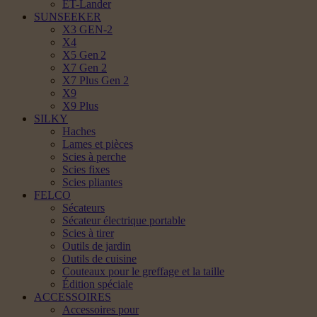
ET-Lander
SUNSEEKER
X3 GEN-2
X4
X5 Gen 2
X7 Gen 2
X7 Plus Gen 2
X9
X9 Plus
SILKY
Haches
Lames et pièces
Scies à perche
Scies fixes
Scies pliantes
FELCO
Sécateurs
Sécateur électrique portable
Scies à tirer
Outils de jardin
Outils de cuisine
Couteaux pour le greffage et la taille
Édition spéciale
ACCESSOIRES
Accessoires pour