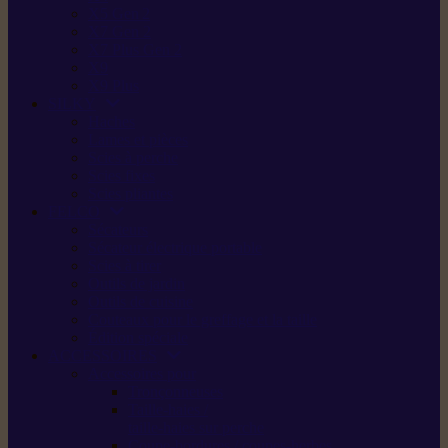
X5 Gen 2
X7 Gen 2
X7 Plus Gen 2
X9
X9 Plus
SILKY
Haches
Lames et pièces
Scies à perche
Scies fixes
Scies pliantes
FELCO
Sécateurs
Sécateur électrique portable
Scies à tirer
Outils de jardin
Outils de cuisine
Couteaux pour le greffage et la taille
Édition spéciale
ACCESSOIRES
Accessoires pour
Tronçonneuses
Taille-haies /
taille-haies sur perche
Coupe-bordures / coupes-herbes