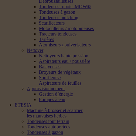
Débroussailleuses
Tondeuses robots iMOW®
Tondeuses à gazon
Tondeuses mulching
Scarificateurs
Motoculteurs / motobineuses
Tracteurs tondeuses
Tarières
Atomiseurs / pulvérisateurs
Nettoyer
Nettoyeurs haute pression
Aspirateurs eau / poussière
Balayeuses
Broyeurs de végétaux
Souffleurs /
Aspirateurs de feuilles
Approvisionnement
Gestion d’énergie
Pompes à eau
ETESIA
Machine à brosser et scarifier
les mauvaises herbes
Tondeuses tout-terrain
Tondeuses autoportées
Tondeuses à gazon