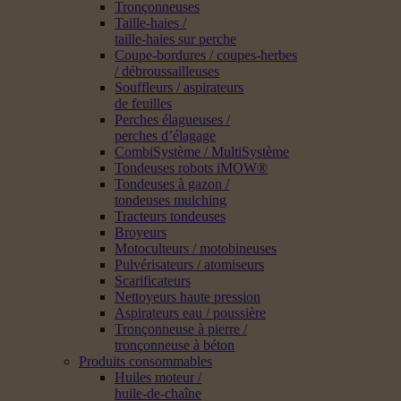
Tronçonneuses
Taille-haies /
taille-haies sur perche
Coupe-bordures / coupes-herbes
/ débroussailleuses
Souffleurs / aspirateurs
de feuilles
Perches élagueuses /
perches d’élagage
CombiSystème / MultiSystème
Tondeuses robots iMOW®
Tondeuses à gazon /
tondeuses mulching
Tracteurs tondeuses
Broyeurs
Motoculteurs / motobineuses
Pulvérisateurs / atomiseurs
Scarificateurs
Nettoyeurs haute pression
Aspirateurs eau / poussière
Tronçonneuse à pierre /
tronçonneuse à béton
Produits consommables
Huiles moteur /
huile-de-chaîne