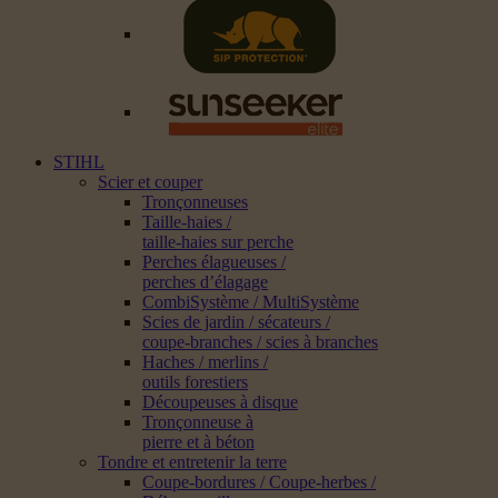
STIHL
Scier et couper
Tronçonneuses
Taille-haies /
taille-haies sur perche
Perches élagueuses /
perches d’élagage
CombiSystème / MultiSystème
Scies de jardin / sécateurs /
coupe-branches / scies à branches
Haches / merlins /
outils forestiers
Découpeuses à disque
Tronçonneuse à
pierre et à béton
Tondre et entretenir la terre
Coupe-bordures / Coupe-herbes /