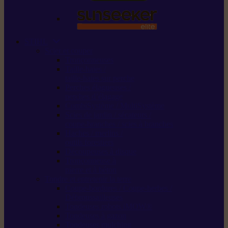
STIHL
Scier et couper
Tronçonneuses
Taille-haies /
taille-haies sur perche
Perches élagueuses /
perches d’élagage
CombiSystème / MultiSystème
Scies de jardin / sécateurs /
coupe-branches / scies à branches
Haches / merlins /
outils forestiers
Découpeuses à disque
Tronçonneuse à
pierre et à béton
Tondre et entretenir la terre
Coupe-bordures / Coupe-herbes /
Débroussailleuses
Tondeuses robots iMOW®
Tondeuses à gazon
Tondeuses mulching