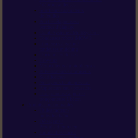
/ débroussailleuses
Souffleurs / aspirateurs
de feuilles
Perches élagueuses /
perches d’élagage
CombiSystème / MultiSystème
Tondeuses robots iMOW®
Tondeuses à gazon /
tondeuses mulching
Tracteurs tondeuses
Broyeurs
Motoculteurs / motobineuses
Pulvérisateurs / atomiseurs
Scarificateurs
Nettoyeurs haute pression
Aspirateurs eau / poussière
Tronçonneuse à pierre /
tronçonneuse à béton
Produits consommables
Huiles moteur /
huile-de-chaîne
Détergents /
Produits d’entretien
Bidons d’essence /
systèmes de remplissage