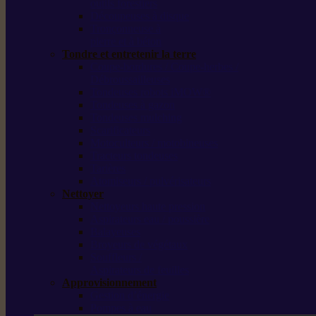
outils forestiers
Découpeuses à disque
Tronçonneuse à
pierre et à béton
Tondre et entretenir la terre
Coupe-bordures / Coupe-herbes /
Débroussailleuses
Tondeuses robots iMOW®
Tondeuses à gazon
Tondeuses mulching
Scarificateurs
Motoculteurs / motobineuses
Tracteurs tondeuses
Tarières
Atomiseurs / pulvérisateurs
Nettoyer
Nettoyeurs haute pression
Aspirateurs eau / poussière
Balayeuses
Broyeurs de végétaux
Souffleurs /
Aspirateurs de feuilles
Approvisionnement
Gestion d’énergie
Pompes à eau