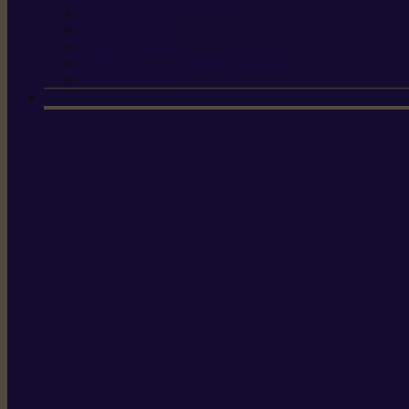
Scies à tirer
Outils de jardin
Outils de cuisine
Couteaux pour le greffage et la taille
Édition spéciale