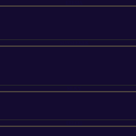
ETESIA
SUNSEEKER
SILKY
FELCO