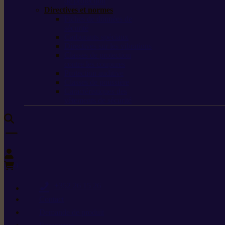
de protection
Directives et normes
Fiches de données de
sécurité
Carburants spéciaux
Directives sur les vibrations
Classes de protection
contre les coupures
Protection auditive
Classes de poussière
Caractéristiques des
vêtements de sécurité
0
+352 26 15 26
Contact
Demande de produit