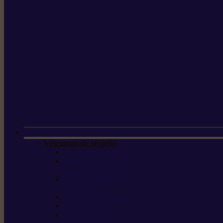
Vêtements de sécurité
Lunettes de protection
Protection auditive,
du visage et de la tête
Bottes et chaussures
de sécurité
Pantalons de travail
Gants de travail
T-shirts et vestes