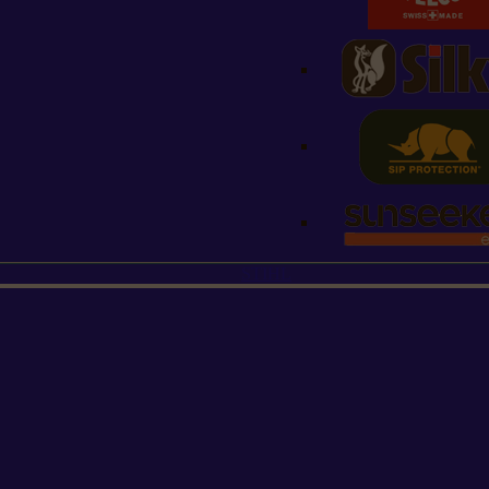
STIHL