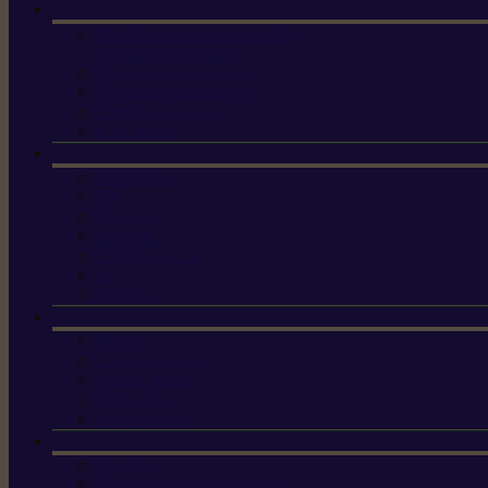
Machine à brosser et scarifier
les mauvaises herbes
Tondeuses tout-terrain
Tondeuses autoportées
Tondeuses à gazon
ET-Lander
X3 GEN-2
X4
X5 Gen 2
X7 Gen 2
X7 Plus Gen 2
X9
X9 Plus
Haches
Lames et pièces
Scies à perche
Scies fixes
Scies pliantes
Sécateurs
Sécateur électrique portable