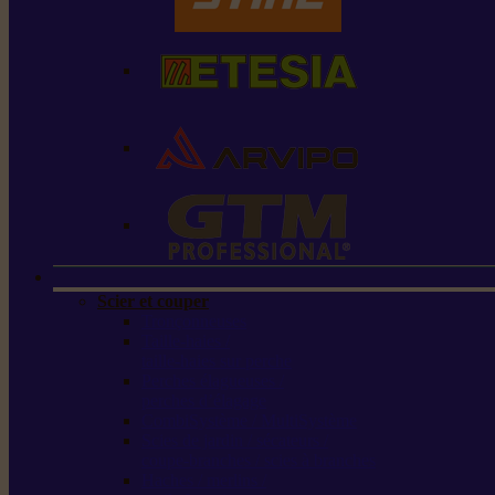
Scier et couper
Tronçonneuses
Taille-haies /
taille-haies sur perche
Perches élagueuses /
perches d’élagage
CombiSystème / MultiSystème
Scies de jardin / sécateurs /
coupe-branches / scies à branches
Haches / merlins /