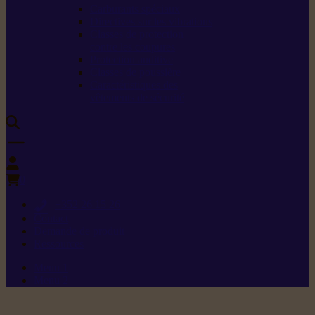
Carburants spéciaux
Directives sur les vibrations
Classes de protection
contre les coupures
Protection auditive
Classes de poussière
Caractéristiques des
vêtements de sécurité
0
+352 26 15 26
Contact
Demande de produit
Ressources
Menu 1
Menu 2