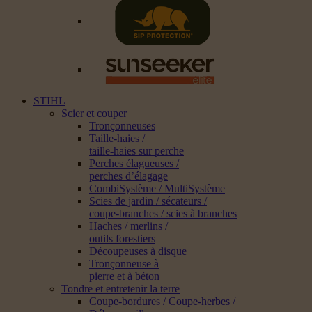
STIHL
Scier et couper
Tronçonneuses
Taille-haies /
taille-haies sur perche
Perches élagueuses /
perches d’élagage
CombiSystème / MultiSystème
Scies de jardin / sécateurs /
coupe-branches / scies à branches
Haches / merlins /
outils forestiers
Découpeuses à disque
Tronçonneuse à
pierre et à béton
Tondre et entretenir la terre
Coupe-bordures / Coupe-herbes /