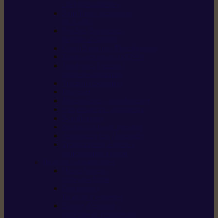
/ débroussailleuses
Souffleurs / aspirateurs
de feuilles
Perches élagueuses /
perches d’élagage
CombiSystème / MultiSystème
Tondeuses robots iMOW®
Tondeuses à gazon /
tondeuses mulching
Tracteurs tondeuses
Broyeurs
Motoculteurs / motobineuses
Pulvérisateurs / atomiseurs
Scarificateurs
Nettoyeurs haute pression
Aspirateurs eau / poussière
Tronçonneuse à pierre /
tronçonneuse à béton
Produits consommables
Huiles moteur /
huile-de-chaîne
Détergents /
Produits d’entretien
Bidons d’essence /
systèmes de remplissage