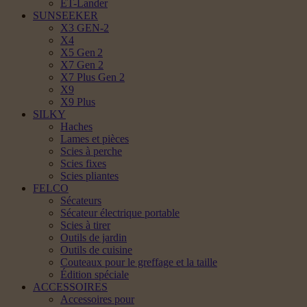
ET-Lander
SUNSEEKER
X3 GEN-2
X4
X5 Gen 2
X7 Gen 2
X7 Plus Gen 2
X9
X9 Plus
SILKY
Haches
Lames et pièces
Scies à perche
Scies fixes
Scies pliantes
FELCO
Sécateurs
Sécateur électrique portable
Scies à tirer
Outils de jardin
Outils de cuisine
Couteaux pour le greffage et la taille
Édition spéciale
ACCESSOIRES
Accessoires pour