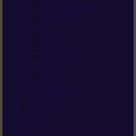
Scarificateurs
Motoculteurs / motobineuses
Tracteurs tondeuses
Tarières
Atomiseurs / pulvérisateurs
Nettoyer
Nettoyeurs haute pression
Aspirateurs eau / poussière
Balayeuses
Broyeurs de végétaux
Souffleurs /
Aspirateurs de feuilles
Approvisionnement
Gestion d’énergie
Pompes à eau
ETESIA
Machine à brosser et scarifier
les mauvaises herbes
Tondeuses tout-terrain
Tondeuses autoportées
Tondeuses à gazon
ET-Lander
SUNSEEKER
X3 GEN-2
X4