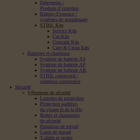
Détergents /
Produits d’entretien
Bidons d’essence /
systèmes de remplissage
STIHL Kits
Service Kits
Cut Kits
Upgrade Kits
Care & Clean Kits
Batteries et chargeurs
Système de batterie AS
Système de batterie AP
Système de batterie AK
STIHL connected /
solutions connectées
Sécurité
Vêtements de sécurité
Lunettes de protection
Protection auditive,
du visage et de la tête
Bottes et chaussures
de sécurité
Pantalons de travail
Gants de travail
T-shirts et vestes