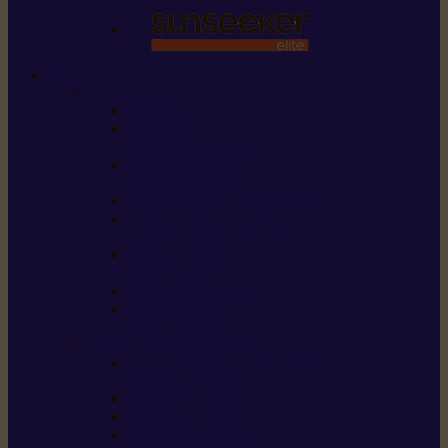
STIHL
Scier et couper
Tronçonneuses
Taille-haies /
taille-haies sur perche
Perches élagueuses /
perches d’élagage
CombiSystème / MultiSystème
Scies de jardin / sécateurs /
coupe-branches / scies à branches
Haches / merlins /
outils forestiers
Découpeuses à disque
Tronçonneuse à
pierre et à béton
Tondre et entretenir la terre
Coupe-bordures / Coupe-herbes /
Débroussailleuses
Tondeuses robots iMOW®
Tondeuses à gazon
Tondeuses mulching