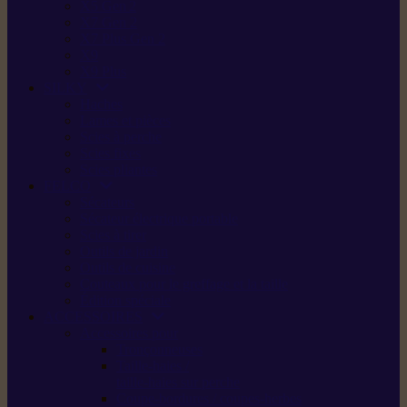
X5 Gen 2
X7 Gen 2
X7 Plus Gen 2
X9
X9 Plus
SILKY
Haches
Lames et pièces
Scies à perche
Scies fixes
Scies pliantes
FELCO
Sécateurs
Sécateur électrique portable
Scies à tirer
Outils de jardin
Outils de cuisine
Couteaux pour le greffage et la taille
Édition spéciale
ACCESSOIRES
Accessoires pour
Tronçonneuses
Taille-haies /
taille-haies sur perche
Coupe-bordures / coupes-herbes