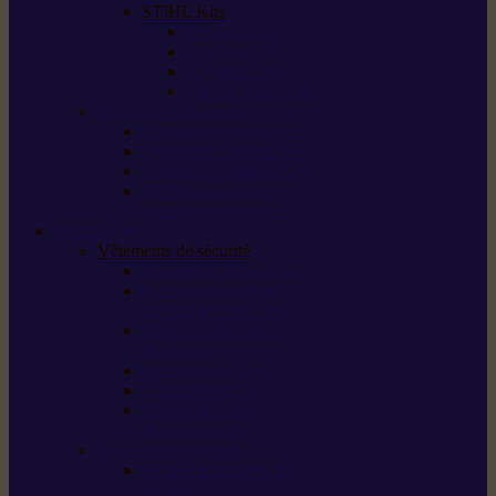
STIHL Kits
Service Kits
Cut Kits
Upgrade Kits
Care & Clean Kits
Batteries et chargeurs
Système de batterie AS
Système de batterie AP
Système de batterie AK
STIHL connected /
solutions connectées
Sécurité
Vêtements de sécurité
Lunettes de protection
Protection auditive,
du visage et de la tête
Bottes et chaussures
de sécurité
Pantalons de travail
Gants de travail
T-shirts et vestes
de protection
Directives et normes
Fiches de données de
sécurité