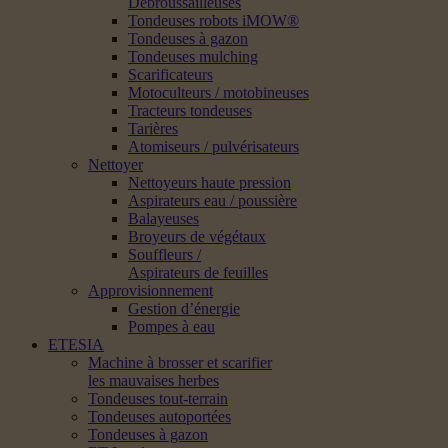
Débroussailleuses
Tondeuses robots iMOW®
Tondeuses à gazon
Tondeuses mulching
Scarificateurs
Motoculteurs / motobineuses
Tracteurs tondeuses
Tarières
Atomiseurs / pulvérisateurs
Nettoyer
Nettoyeurs haute pression
Aspirateurs eau / poussière
Balayeuses
Broyeurs de végétaux
Souffleurs /
Aspirateurs de feuilles
Approvisionnement
Gestion d’énergie
Pompes à eau
ETESIA
Machine à brosser et scarifier
les mauvaises herbes
Tondeuses tout-terrain
Tondeuses autoportées
Tondeuses à gazon