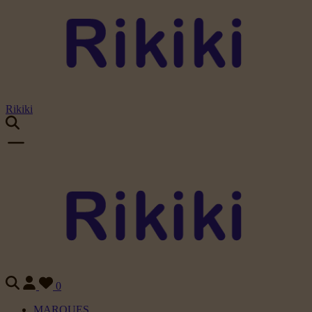
Rikiki
0
MARQUES