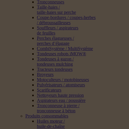
Tronçonneuses
Taille-haies /
taille-haies sur perche
Coupe-bordures / coupes-herbes
/ débroussailleuses
Souffleurs / aspirateurs
de feuilles
Perches élagueuses /
perches d’élagage
CombiSystème / MultiSystème
Tondeuses robots iMOW®
Tondeuses à gazon /
tondeuses mulching
Tracteurs tondeuses
Broyeurs
Motoculteurs / motobineuses
Pulvérisateurs / atomiseurs
Scarificateurs
Nettoyeurs haute pression
Aspirateurs eau / poussière
Tronçonneuse à pierre /
tronçonneuse à béton
Produits consommables
Huiles moteur /
huile-de-chaîne