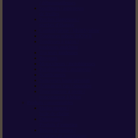
/ débroussailleuses
Souffleurs / aspirateurs
de feuilles
Perches élagueuses /
perches d’élagage
CombiSystème / MultiSystème
Tondeuses robots iMOW®
Tondeuses à gazon /
tondeuses mulching
Tracteurs tondeuses
Broyeurs
Motoculteurs / motobineuses
Pulvérisateurs / atomiseurs
Scarificateurs
Nettoyeurs haute pression
Aspirateurs eau / poussière
Tronçonneuse à pierre /
tronçonneuse à béton
Produits consommables
Huiles moteur /
huile-de-chaîne
Détergents /
Produits d’entretien
Bidons d’essence /
systèmes de remplissage