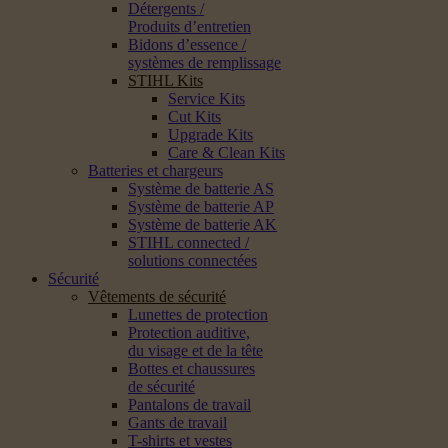
Détergents /
Produits d’entretien
Bidons d’essence /
systèmes de remplissage
STIHL Kits
Service Kits
Cut Kits
Upgrade Kits
Care & Clean Kits
Batteries et chargeurs
Système de batterie AS
Système de batterie AP
Système de batterie AK
STIHL connected /
solutions connectées
Sécurité
Vêtements de sécurité
Lunettes de protection
Protection auditive,
du visage et de la tête
Bottes et chaussures
de sécurité
Pantalons de travail
Gants de travail
T-shirts et vestes