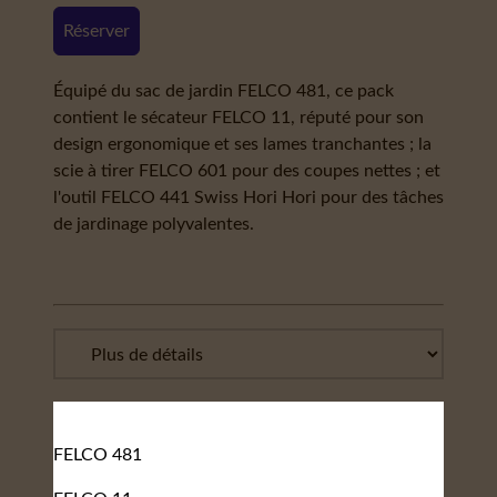
Réserver
Équipé du sac de jardin FELCO 481, ce pack
contient le sécateur FELCO 11, réputé pour son
design ergonomique et ses lames tranchantes ; la
scie à tirer FELCO 601 pour des coupes nettes ; et
l'outil FELCO 441 Swiss Hori Hori pour des tâches
de jardinage polyvalentes.
FELCO 481