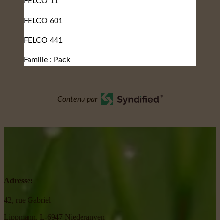
FELCO 11
FELCO 601
FELCO 441
Famille : Pack
Contenu par
Adresse:
42, rue Gabriel
Lippmann, L-6947 Niederanven