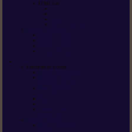
STIHL Kits
Service Kits
Cut Kits
Upgrade Kits
Care & Clean Kits
Batteries et chargeurs
Système de batterie AS
Système de batterie AP
Système de batterie AK
STIHL connected /
solutions connectées
Sécurité
Vêtements de sécurité
Lunettes de protection
Protection auditive,
du visage et de la tête
Bottes et chaussures
de sécurité
Pantalons de travail
Gants de travail
T-shirts et vestes
de protection
Directives et normes
Fiches de données de
sécurité