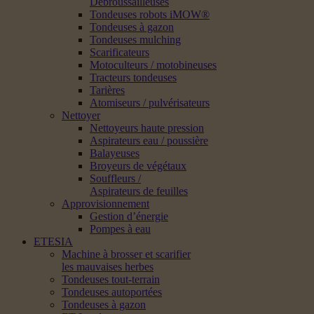
Débroussailleuses
Tondeuses robots iMOW®
Tondeuses à gazon
Tondeuses mulching
Scarificateurs
Motoculteurs / motobineuses
Tracteurs tondeuses
Tarières
Atomiseurs / pulvérisateurs
Nettoyer
Nettoyeurs haute pression
Aspirateurs eau / poussière
Balayeuses
Broyeurs de végétaux
Souffleurs /
Aspirateurs de feuilles
Approvisionnement
Gestion d’énergie
Pompes à eau
ETESIA
Machine à brosser et scarifier
les mauvaises herbes
Tondeuses tout-terrain
Tondeuses autoportées
Tondeuses à gazon