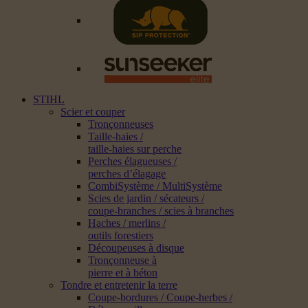
STIHL
Scier et couper
Tronçonneuses
Taille-haies /
taille-haies sur perche
Perches élagueuses /
perches d’élagage
CombiSystème / MultiSystème
Scies de jardin / sécateurs /
coupe-branches / scies à branches
Haches / merlins /
outils forestiers
Découpeuses à disque
Tronçonneuse à
pierre et à béton
Tondre et entretenir la terre
Coupe-bordures / Coupe-herbes /