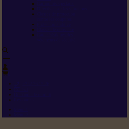
Carburants spéciaux
Directives sur les vibrations
Classes de protection
contre les coupures
Protection auditive
Classes de poussière
Caractéristiques des
vêtements de sécurité
0
+352 26 15 26
Contact
Demande de produit
Ressources
Menu 1
Menu 2