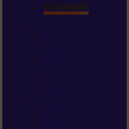
STIHL
Scier et couper
Tronçonneuses
Taille-haies /
taille-haies sur perche
Perches élagueuses /
perches d’élagage
CombiSystème / MultiSystème
Scies de jardin / sécateurs /
coupe-branches / scies à branches
Haches / merlins /
outils forestiers
Découpeuses à disque
Tronçonneuse à
pierre et à béton
Tondre et entretenir la terre
Coupe-bordures / Coupe-herbes /
Débroussailleuses
Tondeuses robots iMOW®
Tondeuses à gazon
Tondeuses mulching