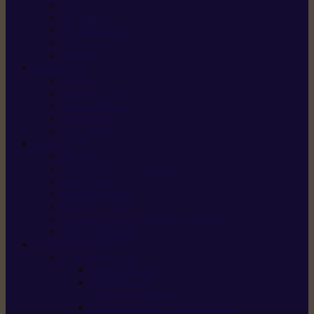
X5 Gen 2
X7 Gen 2
X7 Plus Gen 2
X9
X9 Plus
SILKY
Haches
Lames et pièces
Scies à perche
Scies fixes
Scies pliantes
FELCO
Sécateurs
Sécateur électrique portable
Scies à tirer
Outils de jardin
Outils de cuisine
Couteaux pour le greffage et la taille
Édition spéciale
ACCESSOIRES
Accessoires pour
Tronçonneuses
Taille-haies /
taille-haies sur perche
Coupe-bordures / coupes-herbes