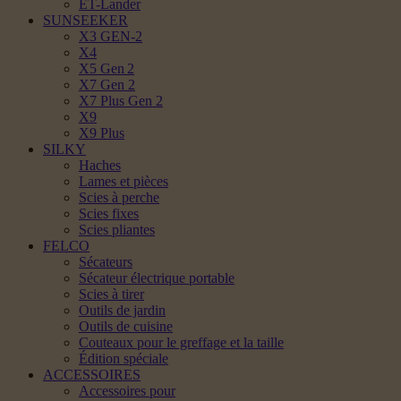
ET-Lander
SUNSEEKER
X3 GEN-2
X4
X5 Gen 2
X7 Gen 2
X7 Plus Gen 2
X9
X9 Plus
SILKY
Haches
Lames et pièces
Scies à perche
Scies fixes
Scies pliantes
FELCO
Sécateurs
Sécateur électrique portable
Scies à tirer
Outils de jardin
Outils de cuisine
Couteaux pour le greffage et la taille
Édition spéciale
ACCESSOIRES
Accessoires pour