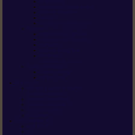
Scarificateurs
Motoculteurs / motobineuses
Tracteurs tondeuses
Tarières
Atomiseurs / pulvérisateurs
Nettoyer
Nettoyeurs haute pression
Aspirateurs eau / poussière
Balayeuses
Broyeurs de végétaux
Souffleurs /
Aspirateurs de feuilles
Approvisionnement
Gestion d’énergie
Pompes à eau
ETESIA
Machine à brosser et scarifier
les mauvaises herbes
Tondeuses tout-terrain
Tondeuses autoportées
Tondeuses à gazon
ET-Lander
SUNSEEKER
X3 GEN-2
X4