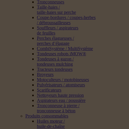
Tronçonneuses
Taille-haies /
taille-haies sur perche
Coupe-bordures / coupes-herbes
/ débroussailleuses
Souffleurs / aspirateurs
de feuilles
Perches élagueuses /
perches d’élagage
CombiSystème / MultiSystème
Tondeuses robots iMOW®
Tondeuses à gazon /
tondeuses mulching
Tracteurs tondeuses
Broyeurs
Motoculteurs / motobineuses
Pulvérisateurs / atomiseurs
Scarificateurs
Nettoyeurs haute pression
Aspirateurs eau / poussière
Tronçonneuse à pierre /
tronçonneuse à béton
Produits consommables
Huiles moteur /
huile-de-chaîne