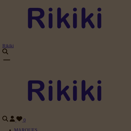
Rikiki
0
MARQUES