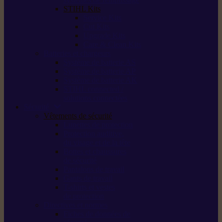
STIHL Kits
Service Kits
Cut Kits
Upgrade Kits
Care & Clean Kits
Batteries et chargeurs
Système de batterie AS
Système de batterie AP
Système de batterie AK
STIHL connected /
solutions connectées
Sécurité
Vêtements de sécurité
Lunettes de protection
Protection auditive,
du visage et de la tête
Bottes et chaussures
de sécurité
Pantalons de travail
Gants de travail
T-shirts et vestes
de protection
Directives et normes
Fiches de données de