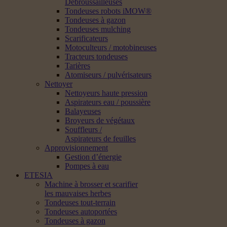
Débroussailleuses
Tondeuses robots iMOW®
Tondeuses à gazon
Tondeuses mulching
Scarificateurs
Motoculteurs / motobineuses
Tracteurs tondeuses
Tarières
Atomiseurs / pulvérisateurs
Nettoyer
Nettoyeurs haute pression
Aspirateurs eau / poussière
Balayeuses
Broyeurs de végétaux
Souffleurs /
Aspirateurs de feuilles
Approvisionnement
Gestion d’énergie
Pompes à eau
ETESIA
Machine à brosser et scarifier
les mauvaises herbes
Tondeuses tout-terrain
Tondeuses autoportées
Tondeuses à gazon