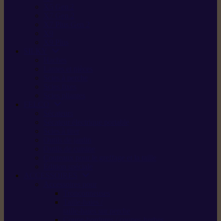
X5 Gen 2
X7 Gen 2
X7 Plus Gen 2
X9
X9 Plus
SILKY
Haches
Lames et pièces
Scies à perche
Scies fixes
Scies pliantes
FELCO
Sécateurs
Sécateur électrique portable
Scies à tirer
Outils de jardin
Outils de cuisine
Couteaux pour le greffage et la taille
Édition spéciale
ACCESSOIRES
Accessoires pour
Tronçonneuses
Taille-haies /
taille-haies sur perche
Coupe-bordures / coupes-herbes