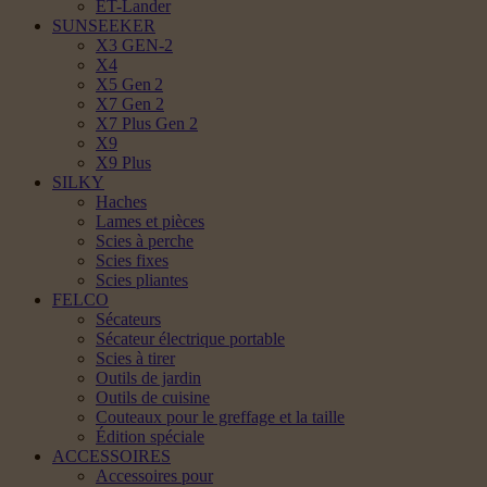
ET-Lander
SUNSEEKER
X3 GEN-2
X4
X5 Gen 2
X7 Gen 2
X7 Plus Gen 2
X9
X9 Plus
SILKY
Haches
Lames et pièces
Scies à perche
Scies fixes
Scies pliantes
FELCO
Sécateurs
Sécateur électrique portable
Scies à tirer
Outils de jardin
Outils de cuisine
Couteaux pour le greffage et la taille
Édition spéciale
ACCESSOIRES
Accessoires pour