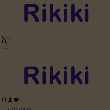
Rikiki
0
MARQUES