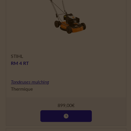
STIHL
RM 4 RT
Tondeuses mulching
Thermique
899,00
€