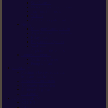
Scarificateurs
Motoculteurs / motobineuses
Tracteurs tondeuses
Tarières
Atomiseurs / pulvérisateurs
Nettoyer
Nettoyeurs haute pression
Aspirateurs eau / poussière
Balayeuses
Broyeurs de végétaux
Souffleurs /
Aspirateurs de feuilles
Approvisionnement
Gestion d’énergie
Pompes à eau
ETESIA
Machine à brosser et scarifier
les mauvaises herbes
Tondeuses tout-terrain
Tondeuses autoportées
Tondeuses à gazon
ET-Lander
SUNSEEKER
X3 GEN-2
X4