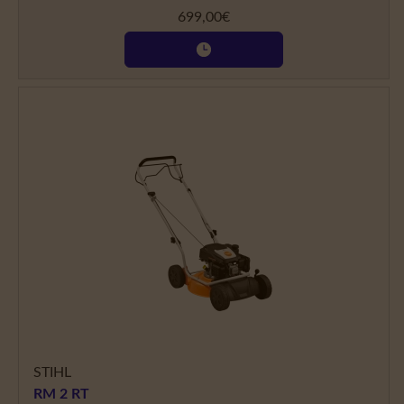
699,00
€
STIHL
RM 2 RT