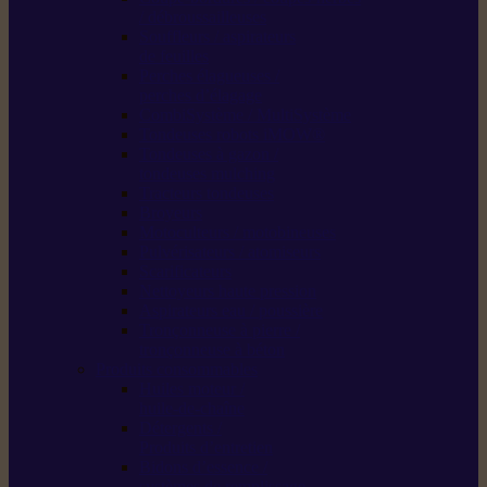
/ débroussailleuses
Souffleurs / aspirateurs
de feuilles
Perches élagueuses /
perches d’élagage
CombiSystème / MultiSystème
Tondeuses robots iMOW®
Tondeuses à gazon /
tondeuses mulching
Tracteurs tondeuses
Broyeurs
Motoculteurs / motobineuses
Pulvérisateurs / atomiseurs
Scarificateurs
Nettoyeurs haute pression
Aspirateurs eau / poussière
Tronçonneuse à pierre /
tronçonneuse à béton
Produits consommables
Huiles moteur /
huile-de-chaîne
Détergents /
Produits d’entretien
Bidons d’essence /
systèmes de remplissage