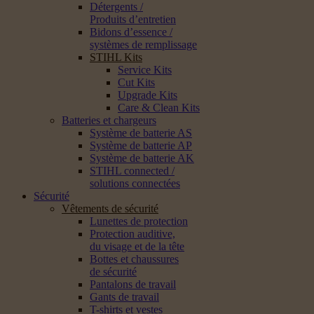
Détergents /
Produits d’entretien
Bidons d’essence /
systèmes de remplissage
STIHL Kits
Service Kits
Cut Kits
Upgrade Kits
Care & Clean Kits
Batteries et chargeurs
Système de batterie AS
Système de batterie AP
Système de batterie AK
STIHL connected /
solutions connectées
Sécurité
Vêtements de sécurité
Lunettes de protection
Protection auditive,
du visage et de la tête
Bottes et chaussures
de sécurité
Pantalons de travail
Gants de travail
T-shirts et vestes