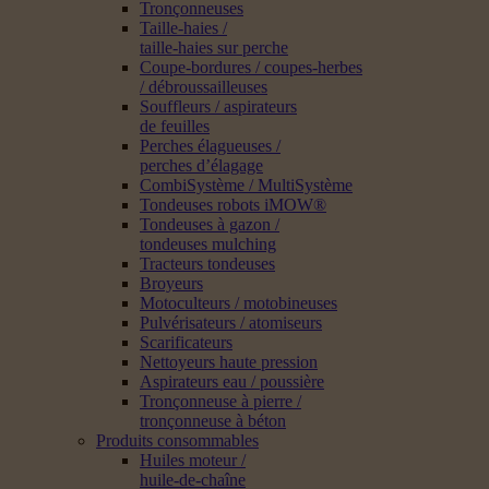
Tronçonneuses
Taille-haies /
taille-haies sur perche
Coupe-bordures / coupes-herbes
/ débroussailleuses
Souffleurs / aspirateurs
de feuilles
Perches élagueuses /
perches d’élagage
CombiSystème / MultiSystème
Tondeuses robots iMOW®
Tondeuses à gazon /
tondeuses mulching
Tracteurs tondeuses
Broyeurs
Motoculteurs / motobineuses
Pulvérisateurs / atomiseurs
Scarificateurs
Nettoyeurs haute pression
Aspirateurs eau / poussière
Tronçonneuse à pierre /
tronçonneuse à béton
Produits consommables
Huiles moteur /
huile-de-chaîne