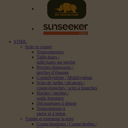
STIHL
Scier et couper
Tronçonneuses
Taille-haies /
taille-haies sur perche
Perches élagueuses /
perches d’élagage
CombiSystème / MultiSystème
Scies de jardin / sécateurs /
coupe-branches / scies à branches
Haches / merlins /
outils forestiers
Découpeuses à disque
Tronçonneuse à
pierre et à béton
Tondre et entretenir la terre
Coupe-bordures / Coupe-herbes /