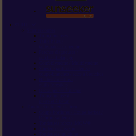
STIHL
Scier et couper
Tronçonneuses
Taille-haies /
taille-haies sur perche
Perches élagueuses /
perches d’élagage
CombiSystème / MultiSystème
Scies de jardin / sécateurs /
coupe-branches / scies à branches
Haches / merlins /
outils forestiers
Découpeuses à disque
Tronçonneuse à
pierre et à béton
Tondre et entretenir la terre
Coupe-bordures / Coupe-herbes /
Débroussailleuses
Tondeuses robots iMOW®
Tondeuses à gazon
Tondeuses mulching