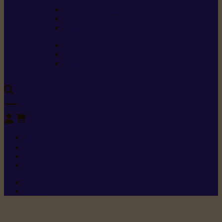
sécurité
Carburants spéciaux
Directives sur les vibrations
Classes de protection
contre les coupures
Protection auditive
Classes de poussière
Caractéristiques des
vêtements de sécurité
0
+352 26 15 26
Contact
Demande de produit
Ressources
Menu 1
Menu 2