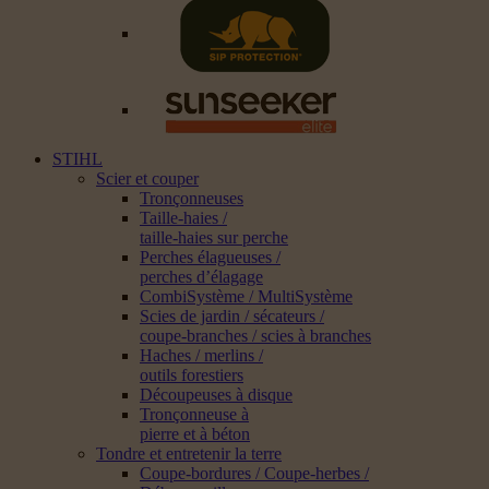
STIHL
Scier et couper
Tronçonneuses
Taille-haies /
taille-haies sur perche
Perches élagueuses /
perches d’élagage
CombiSystème / MultiSystème
Scies de jardin / sécateurs /
coupe-branches / scies à branches
Haches / merlins /
outils forestiers
Découpeuses à disque
Tronçonneuse à
pierre et à béton
Tondre et entretenir la terre
Coupe-bordures / Coupe-herbes /