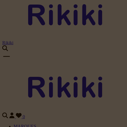
Rikiki
0
MARQUES