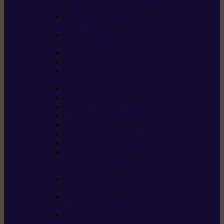
/ débroussailleuses
Souffleurs / aspirateurs
de feuilles
Perches élagueuses /
perches d’élagage
CombiSystème / MultiSystème
Tondeuses robots iMOW®
Tondeuses à gazon /
tondeuses mulching
Tracteurs tondeuses
Broyeurs
Motoculteurs / motobineuses
Pulvérisateurs / atomiseurs
Scarificateurs
Nettoyeurs haute pression
Aspirateurs eau / poussière
Tronçonneuse à pierre /
tronçonneuse à béton
Produits consommables
Huiles moteur /
huile-de-chaîne
Détergents /
Produits d’entretien
Bidons d’essence /
systèmes de remplissage