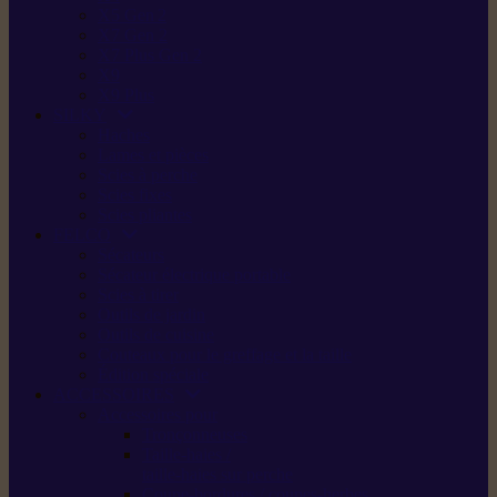
X5 Gen 2
X7 Gen 2
X7 Plus Gen 2
X9
X9 Plus
SILKY
Haches
Lames et pièces
Scies à perche
Scies fixes
Scies pliantes
FELCO
Sécateurs
Sécateur électrique portable
Scies à tirer
Outils de jardin
Outils de cuisine
Couteaux pour le greffage et la taille
Édition spéciale
ACCESSOIRES
Accessoires pour
Tronçonneuses
Taille-haies /
taille-haies sur perche
Coupe-bordures / coupes-herbes