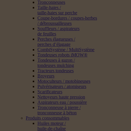
Tronçonneuses
Taille-haies /
taille-haies sur perche
Coupe-bordures / coupes-herbes
/ débroussailleuses
Souffleurs / aspirateurs
de feuilles
Perches élagueuses /
perches d’élagage
CombiSystème / MultiSystème
Tondeuses robots iMOW®
Tondeuses à gazon /
tondeuses mulching
Tracteurs tondeuses
Broyeurs
Motoculteurs / motobineuses
Pulvérisateurs / atomiseurs
Scarificateurs
Nettoyeurs haute pression
Aspirateurs eau / poussière
Tronçonneuse à pierre /
tronçonneuse à béton
Produits consommables
Huiles moteur /
huile-de-chaîne