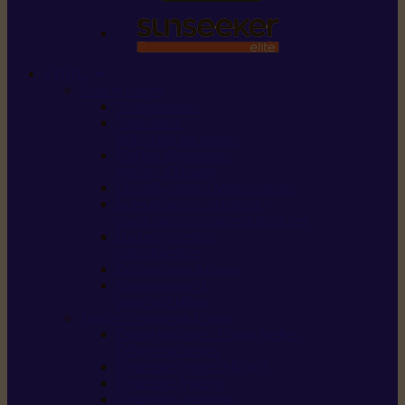
STIHL
Scier et couper
Tronçonneuses
Taille-haies /
taille-haies sur perche
Perches élagueuses /
perches d’élagage
CombiSystème / MultiSystème
Scies de jardin / sécateurs /
coupe-branches / scies à branches
Haches / merlins /
outils forestiers
Découpeuses à disque
Tronçonneuse à
pierre et à béton
Tondre et entretenir la terre
Coupe-bordures / Coupe-herbes /
Débroussailleuses
Tondeuses robots iMOW®
Tondeuses à gazon
Tondeuses mulching