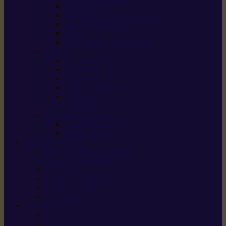
Scarificateurs
Motoculteurs / motobineuses
Tracteurs tondeuses
Tarières
Atomiseurs / pulvérisateurs
Nettoyer
Nettoyeurs haute pression
Aspirateurs eau / poussière
Balayeuses
Broyeurs de végétaux
Souffleurs /
Aspirateurs de feuilles
Approvisionnement
Gestion d’énergie
Pompes à eau
ETESIA
Machine à brosser et scarifier
les mauvaises herbes
Tondeuses tout-terrain
Tondeuses autoportées
Tondeuses à gazon
ET-Lander
SUNSEEKER
X3 GEN-2
X4