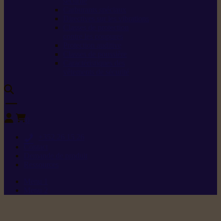
sécurité
Carburants spéciaux
Directives sur les vibrations
Classes de protection
contre les coupures
Protection auditive
Classes de poussière
Caractéristiques des
vêtements de sécurité
0
+352 26 15 26
Contact
Demande de produit
Ressources
Menu 1
Menu 2