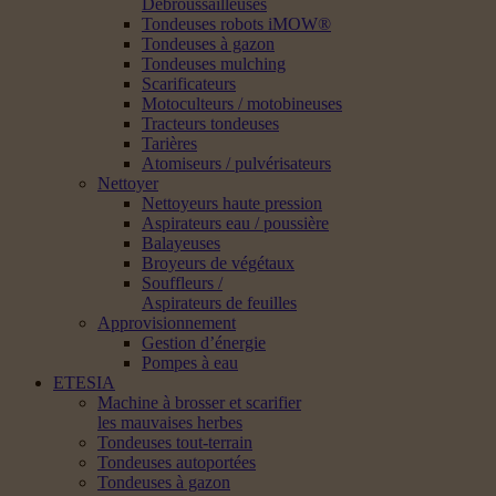
Débroussailleuses
Tondeuses robots iMOW®
Tondeuses à gazon
Tondeuses mulching
Scarificateurs
Motoculteurs / motobineuses
Tracteurs tondeuses
Tarières
Atomiseurs / pulvérisateurs
Nettoyer
Nettoyeurs haute pression
Aspirateurs eau / poussière
Balayeuses
Broyeurs de végétaux
Souffleurs /
Aspirateurs de feuilles
Approvisionnement
Gestion d’énergie
Pompes à eau
ETESIA
Machine à brosser et scarifier
les mauvaises herbes
Tondeuses tout-terrain
Tondeuses autoportées
Tondeuses à gazon