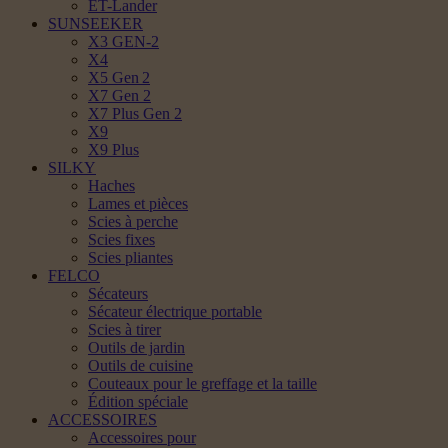
ET-Lander
SUNSEEKER
X3 GEN-2
X4
X5 Gen 2
X7 Gen 2
X7 Plus Gen 2
X9
X9 Plus
SILKY
Haches
Lames et pièces
Scies à perche
Scies fixes
Scies pliantes
FELCO
Sécateurs
Sécateur électrique portable
Scies à tirer
Outils de jardin
Outils de cuisine
Couteaux pour le greffage et la taille
Édition spéciale
ACCESSOIRES
Accessoires pour