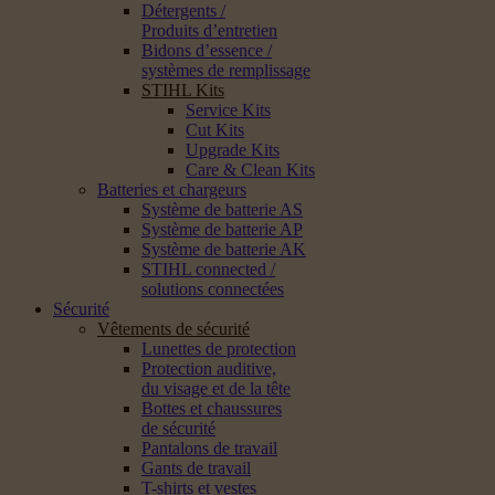
Détergents /
Produits d’entretien
Bidons d’essence /
systèmes de remplissage
STIHL Kits
Service Kits
Cut Kits
Upgrade Kits
Care & Clean Kits
Batteries et chargeurs
Système de batterie AS
Système de batterie AP
Système de batterie AK
STIHL connected /
solutions connectées
Sécurité
Vêtements de sécurité
Lunettes de protection
Protection auditive,
du visage et de la tête
Bottes et chaussures
de sécurité
Pantalons de travail
Gants de travail
T-shirts et vestes