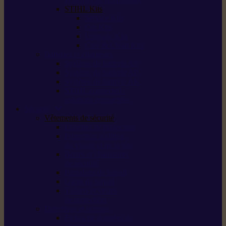
STIHL Kits
Service Kits
Cut Kits
Upgrade Kits
Care & Clean Kits
Batteries et chargeurs
Système de batterie AS
Système de batterie AP
Système de batterie AK
STIHL connected /
solutions connectées
Sécurité
Vêtements de sécurité
Lunettes de protection
Protection auditive,
du visage et de la tête
Bottes et chaussures
de sécurité
Pantalons de travail
Gants de travail
T-shirts et vestes
de protection
Directives et normes
Fiches de données de