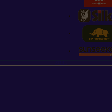
STIHL