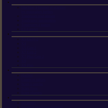
Machine à brosser et scarifier
les mauvaises herbes
Tondeuses tout-terrain
Tondeuses autoportées
Tondeuses à gazon
ET-Lander
X3 GEN-2
X4
X5 Gen 2
X7 Gen 2
X7 Plus Gen 2
X9
X9 Plus
Haches
Lames et pièces
Scies à perche
Scies fixes
Scies pliantes
Sécateurs
Sécateur électrique portable