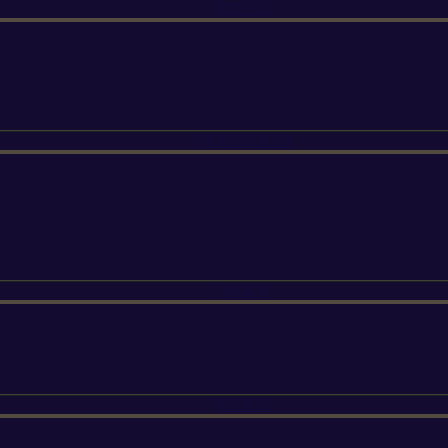
ETESIA
SUNSEEKER
SILKY
FELCO