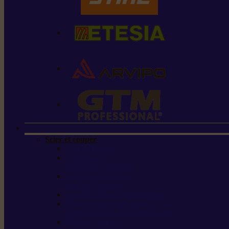
Scier et couper
Tronçonneuses
Taille-haies /
taille-haies sur perche
Perches élagueuses /
perches d’élagage
CombiSystème / MultiSystème
Scies de jardin / sécateurs /
coupe-branches / scies à branches
Haches / merlins /