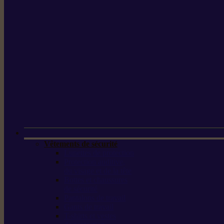
Vêtements de sécurité
Lunettes de protection
Protection auditive,
du visage et de la tête
Bottes et chaussures
de sécurité
Pantalons de travail
Gants de travail
T-shirts et vestes