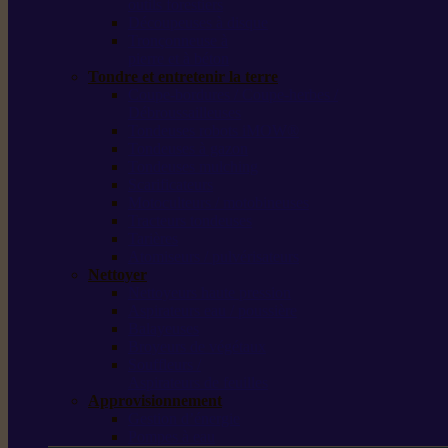
outils forestiers
Découpeuses à disque
Tronçonneuse à
pierre et à béton
Tondre et entretenir la terre
Coupe-bordures / Coupe-herbes /
Débroussailleuses
Tondeuses robots iMOW®
Tondeuses à gazon
Tondeuses mulching
Scarificateurs
Motoculteurs / motobineuses
Tracteurs tondeuses
Tarières
Atomiseurs / pulvérisateurs
Nettoyer
Nettoyeurs haute pression
Aspirateurs eau / poussière
Balayeuses
Broyeurs de végétaux
Souffleurs /
Aspirateurs de feuilles
Approvisionnement
Gestion d’énergie
Pompes à eau