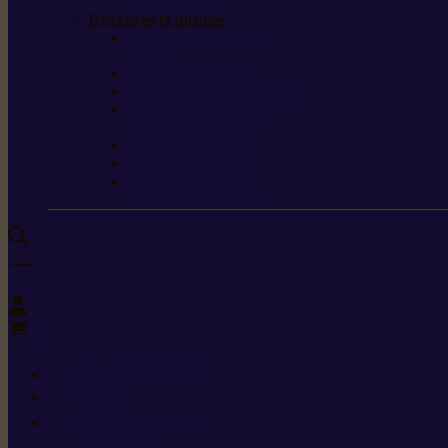
de protection
Directives et normes
Fiches de données de
sécurité
Carburants spéciaux
Directives sur les vibrations
Classes de protection
contre les coupures
Protection auditive
Classes de poussière
Caractéristiques des
vêtements de sécurité
0
+352 26 15 26
Contact
Demande de produit