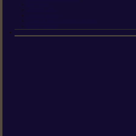
Scies à tirer
Outils de jardin
Outils de cuisine
Couteaux pour le greffage et la taille
Édition spéciale