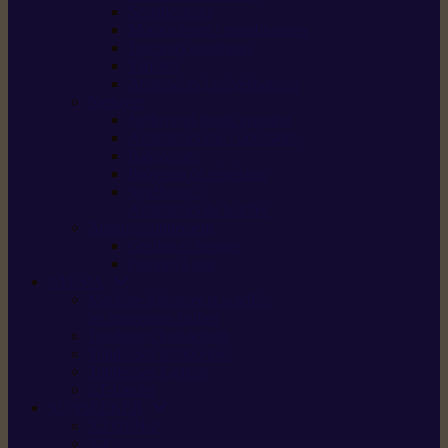
Scarificateurs
Motoculteurs / motobineuses
Tracteurs tondeuses
Tarières
Atomiseurs / pulvérisateurs
Nettoyer
Nettoyeurs haute pression
Aspirateurs eau / poussière
Balayeuses
Broyeurs de végétaux
Souffleurs /
Aspirateurs de feuilles
Approvisionnement
Gestion d’énergie
Pompes à eau
ETESIA
Machine à brosser et scarifier
les mauvaises herbes
Tondeuses tout-terrain
Tondeuses autoportées
Tondeuses à gazon
ET-Lander
SUNSEEKER
X3 GEN-2
X4