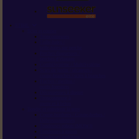
STIHL
Scier et couper
Tronçonneuses
Taille-haies /
taille-haies sur perche
Perches élagueuses /
perches d’élagage
CombiSystème / MultiSystème
Scies de jardin / sécateurs /
coupe-branches / scies à branches
Haches / merlins /
outils forestiers
Découpeuses à disque
Tronçonneuse à
pierre et à béton
Tondre et entretenir la terre
Coupe-bordures / Coupe-herbes /
Débroussailleuses
Tondeuses robots iMOW®
Tondeuses à gazon
Tondeuses mulching