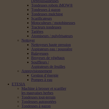
Débroussailleuses
Tondeuses robots iMOW®
Tondeuses à gazon
Tondeuses mulching
Scarificateurs
Motoculteurs / motobineuses
Tracteurs tondeuses
Tarières
Atomiseurs / pulvérisateurs
Nettoyer
Nettoyeurs haute pression
Aspirateurs eau / poussière
Balayeuses
Broyeurs de végétaux
Souffleurs /
Aspirateurs de feuilles
Approvisionnement
Gestion d’énergie
Pompes à eau
ETESIA
Machine à brosser et scarifier
les mauvaises herbes
Tondeuses tout-terrain
Tondeuses autoportées
Tondeuses à gazon