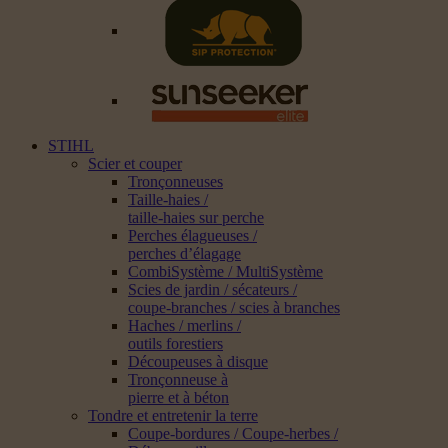
STIHL
Scier et couper
Tronçonneuses
Taille-haies /
taille-haies sur perche
Perches élagueuses /
perches d’élagage
CombiSystème / MultiSystème
Scies de jardin / sécateurs /
coupe-branches / scies à branches
Haches / merlins /
outils forestiers
Découpeuses à disque
Tronçonneuse à
pierre et à béton
Tondre et entretenir la terre
Coupe-bordures / Coupe-herbes /