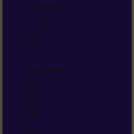
STIHL Kits
Service Kits
Cut Kits
Upgrade Kits
Care & Clean Kits
Batteries et chargeurs
Système de batterie AS
Système de batterie AP
Système de batterie AK
STIHL connected /
solutions connectées
Sécurité
Vêtements de sécurité
Lunettes de protection
Protection auditive,
du visage et de la tête
Bottes et chaussures
de sécurité
Pantalons de travail
Gants de travail
T-shirts et vestes
de protection
Directives et normes
Fiches de données de