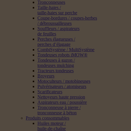
Tronçonneuses
Taille-haies /
taille-haies sur perche
Coupe-bordures / coupes-herbes
/ débroussailleuses
Souffleurs / aspirateurs
de feuilles
Perches élagueuses /
perches d’élagage
CombiSystème / MultiSystème
Tondeuses robots iMOW®
Tondeuses à gazon /
tondeuses mulching
Tracteurs tondeuses
Broyeurs
Motoculteurs / motobineuses
Pulvérisateurs / atomiseurs
Scarificateurs
Nettoyeurs haute pression
Aspirateurs eau / poussière
Tronçonneuse à pierre /
tronçonneuse à béton
Produits consommables
Huiles moteur /
huile-de-chaîne