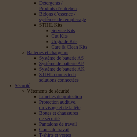
Détergents /
Produits d’entretien
Bidons d’essence /
systèmes de remplissage
STIHL Kits
Service Kits
Cut Kits
Upgrade Kits
Care & Clean Kits
Batteries et chargeurs
Système de batterie AS
Système de batterie AP
Système de batterie AK
STIHL connected /
solutions connectées
Sécurité
Vêtements de sécurité
Lunettes de protection
Protection auditive,
du visage et de la tête
Bottes et chaussures
de sécurité
Pantalons de travail
Gants de travail
T-shirts et vestes