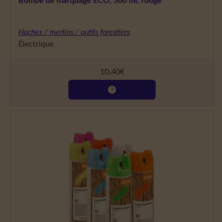
Bombe de marquage ECO, 500 ml, rouge
Haches / merlins / outils forestiers
Électrique
10,40
€