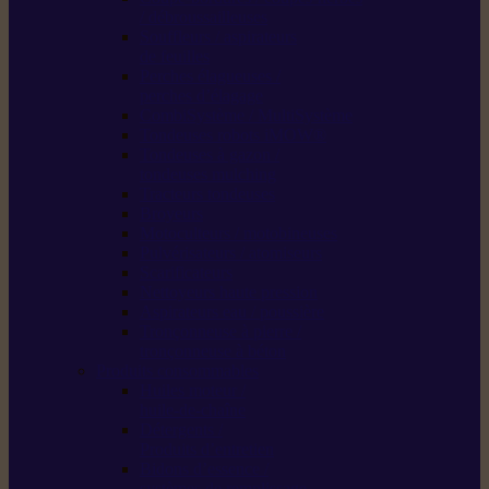
/ débroussailleuses
Souffleurs / aspirateurs
de feuilles
Perches élagueuses /
perches d’élagage
CombiSystème / MultiSystème
Tondeuses robots iMOW®
Tondeuses à gazon /
tondeuses mulching
Tracteurs tondeuses
Broyeurs
Motoculteurs / motobineuses
Pulvérisateurs / atomiseurs
Scarificateurs
Nettoyeurs haute pression
Aspirateurs eau / poussière
Tronçonneuse à pierre /
tronçonneuse à béton
Produits consommables
Huiles moteur /
huile-de-chaîne
Détergents /
Produits d’entretien
Bidons d’essence /
systèmes de remplissage