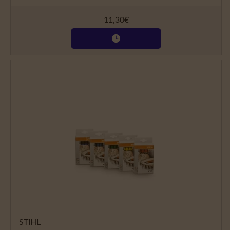
11,30
€
STIHL