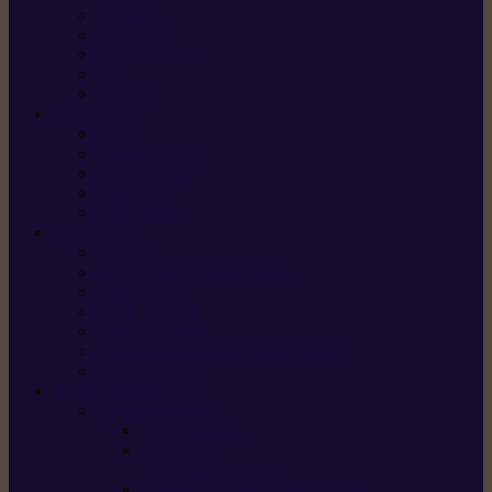
X5 Gen 2
X7 Gen 2
X7 Plus Gen 2
X9
X9 Plus
SILKY
Haches
Lames et pièces
Scies à perche
Scies fixes
Scies pliantes
FELCO
Sécateurs
Sécateur électrique portable
Scies à tirer
Outils de jardin
Outils de cuisine
Couteaux pour le greffage et la taille
Édition spéciale
ACCESSOIRES
Accessoires pour
Tronçonneuses
Taille-haies /
taille-haies sur perche
Coupe-bordures / coupes-herbes