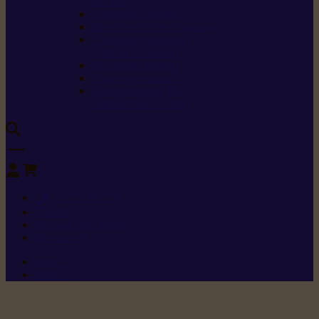
sécurité
Carburants spéciaux
Directives sur les vibrations
Classes de protection
contre les coupures
Protection auditive
Classes de poussière
Caractéristiques des
vêtements de sécurité
0
+352 26 15 26
Contact
Demande de produit
Ressources
Menu 1
Menu 2