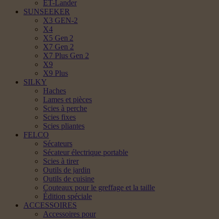
ET-Lander
SUNSEEKER
X3 GEN-2
X4
X5 Gen 2
X7 Gen 2
X7 Plus Gen 2
X9
X9 Plus
SILKY
Haches
Lames et pièces
Scies à perche
Scies fixes
Scies pliantes
FELCO
Sécateurs
Sécateur électrique portable
Scies à tirer
Outils de jardin
Outils de cuisine
Couteaux pour le greffage et la taille
Édition spéciale
ACCESSOIRES
Accessoires pour