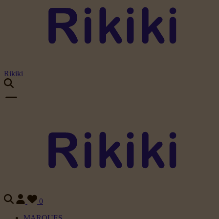
Rikiki
0
MARQUES