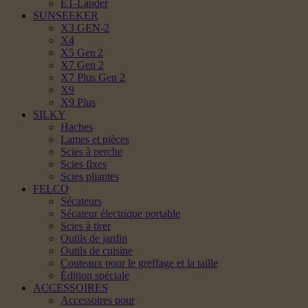
ET-Lander
SUNSEEKER
X3 GEN-2
X4
X5 Gen 2
X7 Gen 2
X7 Plus Gen 2
X9
X9 Plus
SILKY
Haches
Lames et pièces
Scies à perche
Scies fixes
Scies pliantes
FELCO
Sécateurs
Sécateur électrique portable
Scies à tirer
Outils de jardin
Outils de cuisine
Couteaux pour le greffage et la taille
Édition spéciale
ACCESSOIRES
Accessoires pour