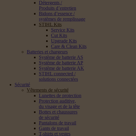
Détergents /
Produits d’entretien
Bidons d’essence /
systèmes de remplissage
STIHL Kits
Service Kits
Cut Kits
Upgrade Kits
Care & Clean Kits
Batteries et chargeurs
Système de batterie AS
Système de batterie AP
Système de batterie AK
STIHL connected /
solutions connectées
Sécurité
Vêtements de sécurité
Lunettes de protection
Protection auditive,
du visage et de la tête
Bottes et chaussures
de sécurité
Pantalons de travail
Gants de travail
T-shirts et vestes