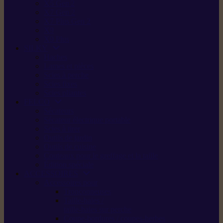
X5 Gen 2
X7 Gen 2
X7 Plus Gen 2
X9
X9 Plus
SILKY
Haches
Lames et pièces
Scies à perche
Scies fixes
Scies pliantes
FELCO
Sécateurs
Sécateur électrique portable
Scies à tirer
Outils de jardin
Outils de cuisine
Couteaux pour le greffage et la taille
Édition spéciale
ACCESSOIRES
Accessoires pour
Tronçonneuses
Taille-haies /
taille-haies sur perche
Coupe-bordures / coupes-herbes