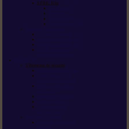
STIHL Kits
Service Kits
Cut Kits
Upgrade Kits
Care & Clean Kits
Batteries et chargeurs
Système de batterie AS
Système de batterie AP
Système de batterie AK
STIHL connected /
solutions connectées
Sécurité
Vêtements de sécurité
Lunettes de protection
Protection auditive,
du visage et de la tête
Bottes et chaussures
de sécurité
Pantalons de travail
Gants de travail
T-shirts et vestes
de protection
Directives et normes
Fiches de données de
sécurité