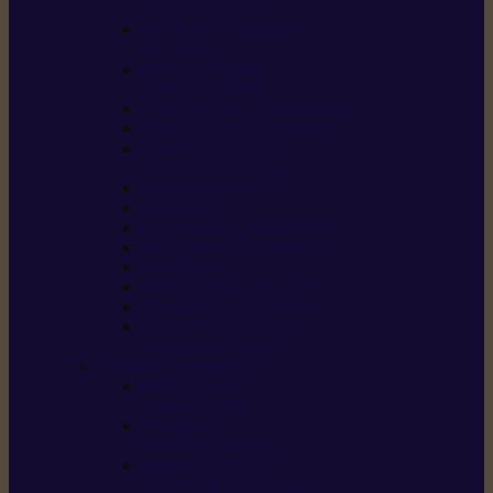
/ débroussailleuses
Souffleurs / aspirateurs
de feuilles
Perches élagueuses /
perches d’élagage
CombiSystème / MultiSystème
Tondeuses robots iMOW®
Tondeuses à gazon /
tondeuses mulching
Tracteurs tondeuses
Broyeurs
Motoculteurs / motobineuses
Pulvérisateurs / atomiseurs
Scarificateurs
Nettoyeurs haute pression
Aspirateurs eau / poussière
Tronçonneuse à pierre /
tronçonneuse à béton
Produits consommables
Huiles moteur /
huile-de-chaîne
Détergents /
Produits d’entretien
Bidons d’essence /
systèmes de remplissage