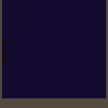
Carburants spéciaux
Directives sur les vibrations
Classes de protection
contre les coupures
Protection auditive
Classes de poussière
Caractéristiques des
vêtements de sécurité
0
+352 26 15 26
Contact
Demande de produit
Ressources
Menu 1
Menu 2