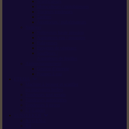
Scarificateurs
Motoculteurs / motobineuses
Tracteurs tondeuses
Tarières
Atomiseurs / pulvérisateurs
Nettoyer
Nettoyeurs haute pression
Aspirateurs eau / poussière
Balayeuses
Broyeurs de végétaux
Souffleurs /
Aspirateurs de feuilles
Approvisionnement
Gestion d’énergie
Pompes à eau
ETESIA
Machine à brosser et scarifier
les mauvaises herbes
Tondeuses tout-terrain
Tondeuses autoportées
Tondeuses à gazon
ET-Lander
SUNSEEKER
X3 GEN-2
X4