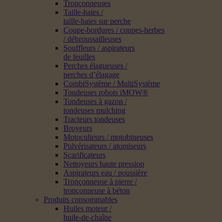
Tronçonneuses
Taille-haies /
taille-haies sur perche
Coupe-bordures / coupes-herbes
/ débroussailleuses
Souffleurs / aspirateurs
de feuilles
Perches élagueuses /
perches d’élagage
CombiSystème / MultiSystème
Tondeuses robots iMOW®
Tondeuses à gazon /
tondeuses mulching
Tracteurs tondeuses
Broyeurs
Motoculteurs / motobineuses
Pulvérisateurs / atomiseurs
Scarificateurs
Nettoyeurs haute pression
Aspirateurs eau / poussière
Tronçonneuse à pierre /
tronçonneuse à béton
Produits consommables
Huiles moteur /
huile-de-chaîne