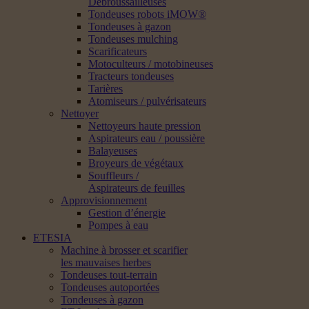
Débroussailleuses
Tondeuses robots iMOW®
Tondeuses à gazon
Tondeuses mulching
Scarificateurs
Motoculteurs / motobineuses
Tracteurs tondeuses
Tarières
Atomiseurs / pulvérisateurs
Nettoyer
Nettoyeurs haute pression
Aspirateurs eau / poussière
Balayeuses
Broyeurs de végétaux
Souffleurs /
Aspirateurs de feuilles
Approvisionnement
Gestion d’énergie
Pompes à eau
ETESIA
Machine à brosser et scarifier
les mauvaises herbes
Tondeuses tout-terrain
Tondeuses autoportées
Tondeuses à gazon