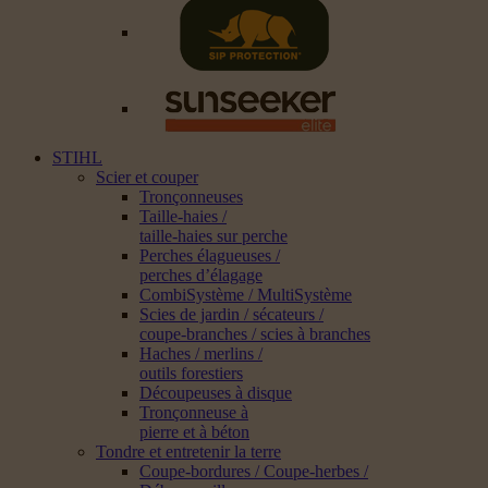
STIHL
Scier et couper
Tronçonneuses
Taille-haies /
taille-haies sur perche
Perches élagueuses /
perches d’élagage
CombiSystème / MultiSystème
Scies de jardin / sécateurs /
coupe-branches / scies à branches
Haches / merlins /
outils forestiers
Découpeuses à disque
Tronçonneuse à
pierre et à béton
Tondre et entretenir la terre
Coupe-bordures / Coupe-herbes /