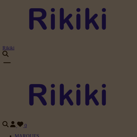
Rikiki
0
MARQUES