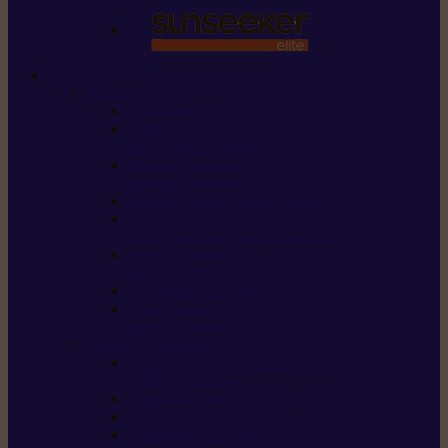
STIHL
Scier et couper
Tronçonneuses
Taille-haies /
taille-haies sur perche
Perches élagueuses /
perches d’élagage
CombiSystème / MultiSystème
Scies de jardin / sécateurs /
coupe-branches / scies à branches
Haches / merlins /
outils forestiers
Découpeuses à disque
Tronçonneuse à
pierre et à béton
Tondre et entretenir la terre
Coupe-bordures / Coupe-herbes /
Débroussailleuses
Tondeuses robots iMOW®
Tondeuses à gazon
Tondeuses mulching