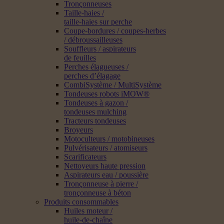
Tronçonneuses
Taille-haies /
taille-haies sur perche
Coupe-bordures / coupes-herbes
/ débroussailleuses
Souffleurs / aspirateurs
de feuilles
Perches élagueuses /
perches d’élagage
CombiSystème / MultiSystème
Tondeuses robots iMOW®
Tondeuses à gazon /
tondeuses mulching
Tracteurs tondeuses
Broyeurs
Motoculteurs / motobineuses
Pulvérisateurs / atomiseurs
Scarificateurs
Nettoyeurs haute pression
Aspirateurs eau / poussière
Tronçonneuse à pierre /
tronçonneuse à béton
Produits consommables
Huiles moteur /
huile-de-chaîne