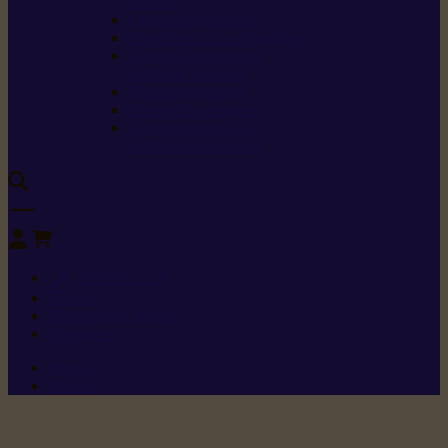
sécurité
Carburants spéciaux
Directives sur les vibrations
Classes de protection
contre les coupures
Protection auditive
Classes de poussière
Caractéristiques des
vêtements de sécurité
0
+352 26 15 26
Contact
Demande de produit
Ressources
Menu 1
Menu 2