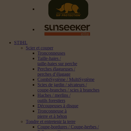
STIHL
Scier et couper
Tronçonneuses
Taille-haies /
taille-haies sur perche
Perches élagueuses /
perches d’élagage
CombiSystème / MultiSystème
Scies de jardin / sécateurs /
coupe-branches / scies à branches
Haches / merlins /
outils forestiers
Découpeuses à disque
Tronçonneuse à
pierre et à béton
Tondre et entretenir la terre
Coupe-bordures / Coupe-herbes /