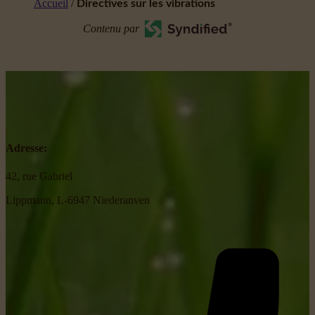
Accueil
/
Directives sur les vibrations
Contenu par
Adresse:
42, rue Gabriel
Lippmann, L-6947 Niederanven