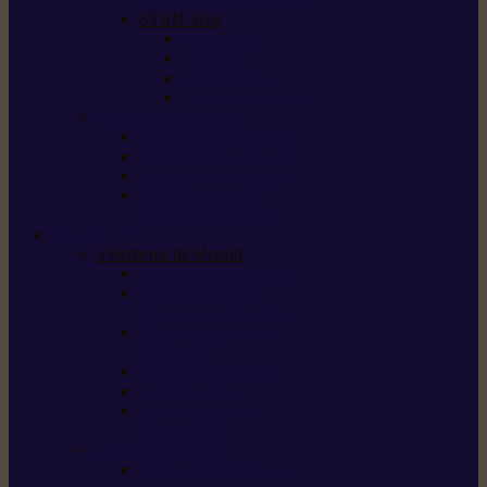
STIHL Kits
Service Kits
Cut Kits
Upgrade Kits
Care & Clean Kits
Batteries et chargeurs
Système de batterie AS
Système de batterie AP
Système de batterie AK
STIHL connected /
solutions connectées
Sécurité
Vêtements de sécurité
Lunettes de protection
Protection auditive,
du visage et de la tête
Bottes et chaussures
de sécurité
Pantalons de travail
Gants de travail
T-shirts et vestes
de protection
Directives et normes
Fiches de données de