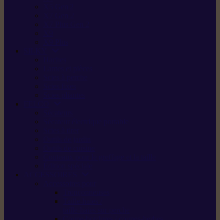
X5 Gen 2
X7 Gen 2
X7 Plus Gen 2
X9
X9 Plus
SILKY
Haches
Lames et pièces
Scies à perche
Scies fixes
Scies pliantes
FELCO
Sécateurs
Sécateur électrique portable
Scies à tirer
Outils de jardin
Outils de cuisine
Couteaux pour le greffage et la taille
Édition spéciale
ACCESSOIRES
Accessoires pour
Tronçonneuses
Taille-haies /
taille-haies sur perche
Coupe-bordures / coupes-herbes