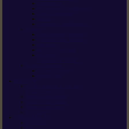
Scarificateurs
Motoculteurs / motobineuses
Tracteurs tondeuses
Tarières
Atomiseurs / pulvérisateurs
Nettoyer
Nettoyeurs haute pression
Aspirateurs eau / poussière
Balayeuses
Broyeurs de végétaux
Souffleurs /
Aspirateurs de feuilles
Approvisionnement
Gestion d’énergie
Pompes à eau
ETESIA
Machine à brosser et scarifier
les mauvaises herbes
Tondeuses tout-terrain
Tondeuses autoportées
Tondeuses à gazon
ET-Lander
SUNSEEKER
X3 GEN-2
X4