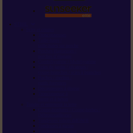
STIHL
Scier et couper
Tronçonneuses
Taille-haies /
taille-haies sur perche
Perches élagueuses /
perches d’élagage
CombiSystème / MultiSystème
Scies de jardin / sécateurs /
coupe-branches / scies à branches
Haches / merlins /
outils forestiers
Découpeuses à disque
Tronçonneuse à
pierre et à béton
Tondre et entretenir la terre
Coupe-bordures / Coupe-herbes /
Débroussailleuses
Tondeuses robots iMOW®
Tondeuses à gazon
Tondeuses mulching