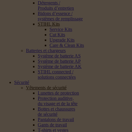
Détergents /
Produits d’entretien
Bidons d’essence /
systèmes de remplissage
STIHL Kits
Service Kits
Cut Kits
Upgrade Kits
Care & Clean Kits
Batteries et chargeurs
Système de batterie AS
Système de batterie AP
Système de batterie AK
STIHL connected /
solutions connectées
Sécurité
Vêtements de sécurité
Lunettes de protection
Protection auditive,
du visage et de la tête
Bottes et chaussures
de sécurité
Pantalons de travail
Gants de travail
T-shirts et vestes