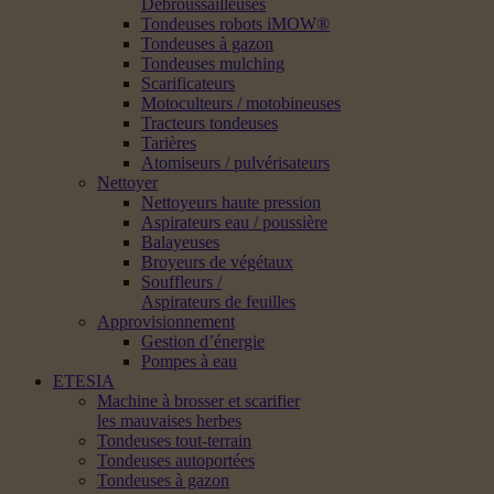
Débroussailleuses
Tondeuses robots iMOW®
Tondeuses à gazon
Tondeuses mulching
Scarificateurs
Motoculteurs / motobineuses
Tracteurs tondeuses
Tarières
Atomiseurs / pulvérisateurs
Nettoyer
Nettoyeurs haute pression
Aspirateurs eau / poussière
Balayeuses
Broyeurs de végétaux
Souffleurs /
Aspirateurs de feuilles
Approvisionnement
Gestion d’énergie
Pompes à eau
ETESIA
Machine à brosser et scarifier
les mauvaises herbes
Tondeuses tout-terrain
Tondeuses autoportées
Tondeuses à gazon