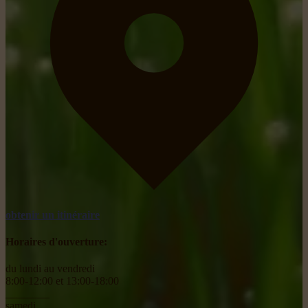
obtenir un itinéraire
Horaires d'ouverture:
du lundi au vendredi
8:00-12:00 et 13:00-18:00
________
samedi