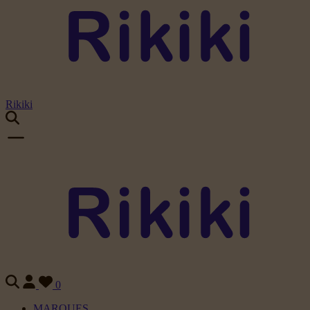
Rikiki
0
MARQUES