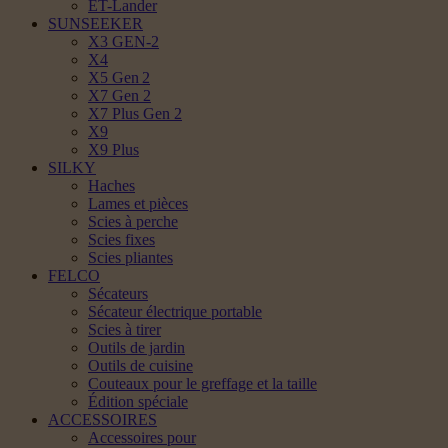
ET-Lander
SUNSEEKER
X3 GEN-2
X4
X5 Gen 2
X7 Gen 2
X7 Plus Gen 2
X9
X9 Plus
SILKY
Haches
Lames et pièces
Scies à perche
Scies fixes
Scies pliantes
FELCO
Sécateurs
Sécateur électrique portable
Scies à tirer
Outils de jardin
Outils de cuisine
Couteaux pour le greffage et la taille
Édition spéciale
ACCESSOIRES
Accessoires pour