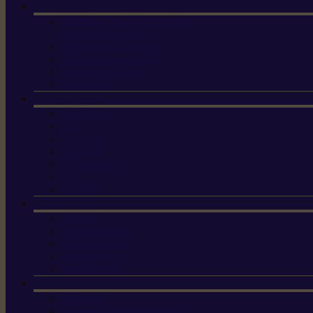
Machine à brosser et scarifier
les mauvaises herbes
Tondeuses tout-terrain
Tondeuses autoportées
Tondeuses à gazon
ET-Lander
X3 GEN-2
X4
X5 Gen 2
X7 Gen 2
X7 Plus Gen 2
X9
X9 Plus
Haches
Lames et pièces
Scies à perche
Scies fixes
Scies pliantes
Sécateurs
Sécateur électrique portable