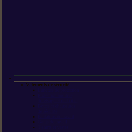
Vêtements de sécurité
Lunettes de protection
Protection auditive,
du visage et de la tête
Bottes et chaussures
de sécurité
Pantalons de travail
Gants de travail
T-shirts et vestes