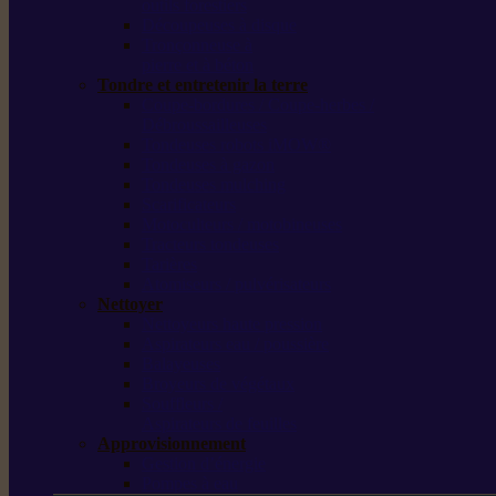
outils forestiers
Découpeuses à disque
Tronçonneuse à
pierre et à béton
Tondre et entretenir la terre
Coupe-bordures / Coupe-herbes /
Débroussailleuses
Tondeuses robots iMOW®
Tondeuses à gazon
Tondeuses mulching
Scarificateurs
Motoculteurs / motobineuses
Tracteurs tondeuses
Tarières
Atomiseurs / pulvérisateurs
Nettoyer
Nettoyeurs haute pression
Aspirateurs eau / poussière
Balayeuses
Broyeurs de végétaux
Souffleurs /
Aspirateurs de feuilles
Approvisionnement
Gestion d’énergie
Pompes à eau