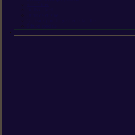
Scies à tirer
Outils de jardin
Outils de cuisine
Couteaux pour le greffage et la taille
Édition spéciale