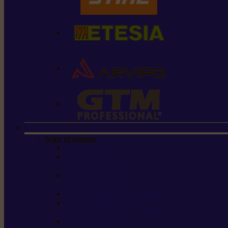
Scier et couper
Tronçonneuses
Taille-haies /
taille-haies sur perche
Perches élagueuses /
perches d’élagage
CombiSystème / MultiSystème
Scies de jardin / sécateurs /
coupe-branches / scies à branches
Haches / merlins /