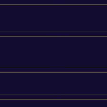
ETESIA
SUNSEEKER
SILKY
FELCO