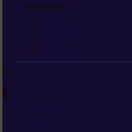
de protection
Directives et normes
Fiches de données de
sécurité
Carburants spéciaux
Directives sur les vibrations
Classes de protection
contre les coupures
Protection auditive
Classes de poussière
Caractéristiques des
vêtements de sécurité
0
+352 26 15 26
Contact
Demande de produit