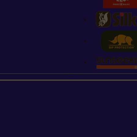
STIHL