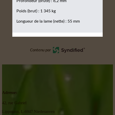
Profondeur (brute) : 6,2 mm
Poids (brut) : 1 345 kg
Longueur de la lame (nette) : 55 mm
Contenu par
Adresse:
42, rue Gabriel
Lippmann, L-6947 Niederanven