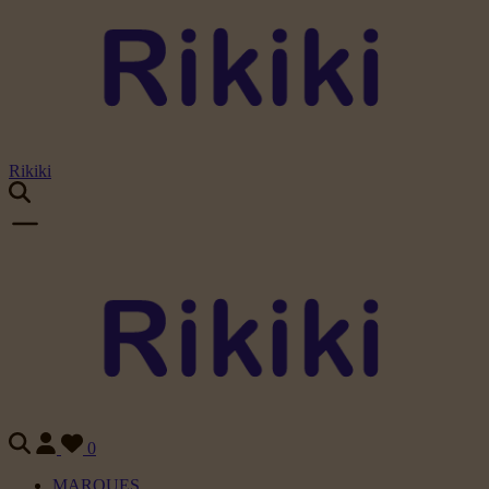
Rikiki
0
MARQUES