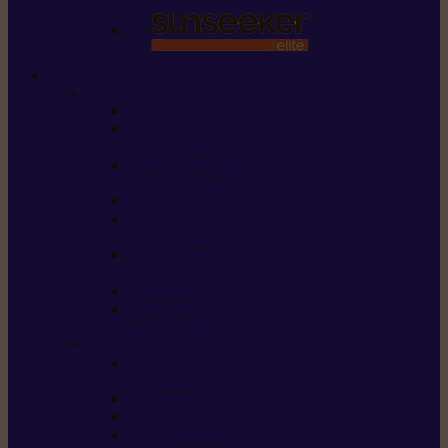
STIHL
Scier et couper
Tronçonneuses
Taille-haies /
taille-haies sur perche
Perches élagueuses /
perches d’élagage
CombiSystème / MultiSystème
Scies de jardin / sécateurs /
coupe-branches / scies à branches
Haches / merlins /
outils forestiers
Découpeuses à disque
Tronçonneuse à
pierre et à béton
Tondre et entretenir la terre
Coupe-bordures / Coupe-herbes /
Débroussailleuses
Tondeuses robots iMOW®
Tondeuses à gazon
Tondeuses mulching