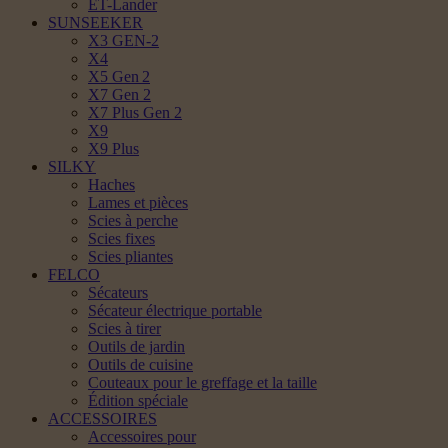
ET-Lander
SUNSEEKER
X3 GEN-2
X4
X5 Gen 2
X7 Gen 2
X7 Plus Gen 2
X9
X9 Plus
SILKY
Haches
Lames et pièces
Scies à perche
Scies fixes
Scies pliantes
FELCO
Sécateurs
Sécateur électrique portable
Scies à tirer
Outils de jardin
Outils de cuisine
Couteaux pour le greffage et la taille
Édition spéciale
ACCESSOIRES
Accessoires pour