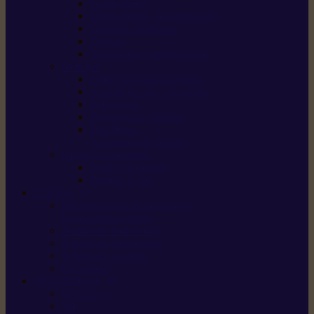
Scarificateurs
Motoculteurs / motobineuses
Tracteurs tondeuses
Tarières
Atomiseurs / pulvérisateurs
Nettoyer
Nettoyeurs haute pression
Aspirateurs eau / poussière
Balayeuses
Broyeurs de végétaux
Souffleurs /
Aspirateurs de feuilles
Approvisionnement
Gestion d’énergie
Pompes à eau
ETESIA
Machine à brosser et scarifier
les mauvaises herbes
Tondeuses tout-terrain
Tondeuses autoportées
Tondeuses à gazon
ET-Lander
SUNSEEKER
X3 GEN-2
X4