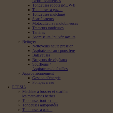
Débroussailleuses
Tondeuses robots iMOW®
Tondeuses à gazon
Tondeuses mulching
Scarificateurs
Motoculteurs / motobineuses
Tracteurs tondeuses
Tarières
Atomiseurs / pulvérisateurs
Nettoyer
Nettoyeurs haute pression
Aspirateurs eau / poussière
Balayeuses
Broyeurs de végétaux
Souffleurs /
Aspirateurs de feuilles
Approvisionnement
Gestion d’énergie
Pompes à eau
ETESIA
Machine à brosser et scarifier
les mauvaises herbes
Tondeuses tout-terrain
Tondeuses autoportées
Tondeuses à gazon