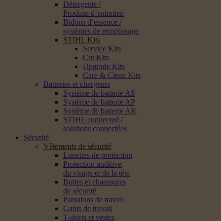
Détergents /
Produits d’entretien
Bidons d’essence /
systèmes de remplissage
STIHL Kits
Service Kits
Cut Kits
Upgrade Kits
Care & Clean Kits
Batteries et chargeurs
Système de batterie AS
Système de batterie AP
Système de batterie AK
STIHL connected /
solutions connectées
Sécurité
Vêtements de sécurité
Lunettes de protection
Protection auditive,
du visage et de la tête
Bottes et chaussures
de sécurité
Pantalons de travail
Gants de travail
T-shirts et vestes