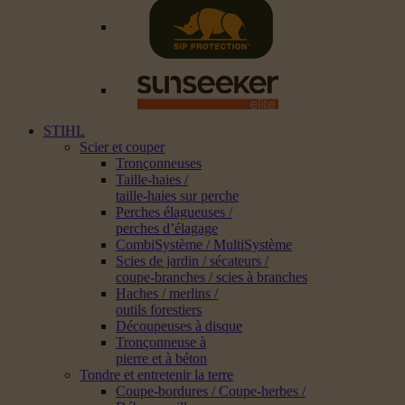
STIHL
Scier et couper
Tronçonneuses
Taille-haies /
taille-haies sur perche
Perches élagueuses /
perches d’élagage
CombiSystème / MultiSystème
Scies de jardin / sécateurs /
coupe-branches / scies à branches
Haches / merlins /
outils forestiers
Découpeuses à disque
Tronçonneuse à
pierre et à béton
Tondre et entretenir la terre
Coupe-bordures / Coupe-herbes /