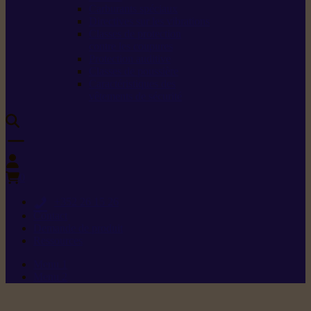
Carburants spéciaux
Directives sur les vibrations
Classes de protection
contre les coupures
Protection auditive
Classes de poussière
Caractéristiques des
vêtements de sécurité
0
+352 26 15 26
Contact
Demande de produit
Ressources
Menu 1
Menu 2