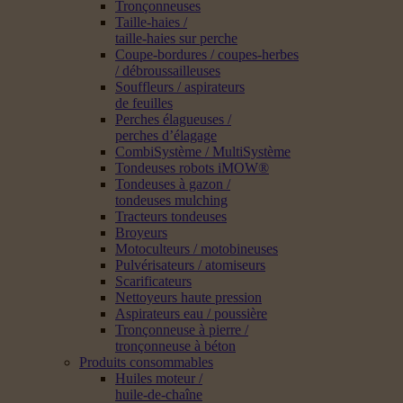
Tronçonneuses
Taille-haies /
taille-haies sur perche
Coupe-bordures / coupes-herbes
/ débroussailleuses
Souffleurs / aspirateurs
de feuilles
Perches élagueuses /
perches d’élagage
CombiSystème / MultiSystème
Tondeuses robots iMOW®
Tondeuses à gazon /
tondeuses mulching
Tracteurs tondeuses
Broyeurs
Motoculteurs / motobineuses
Pulvérisateurs / atomiseurs
Scarificateurs
Nettoyeurs haute pression
Aspirateurs eau / poussière
Tronçonneuse à pierre /
tronçonneuse à béton
Produits consommables
Huiles moteur /
huile-de-chaîne