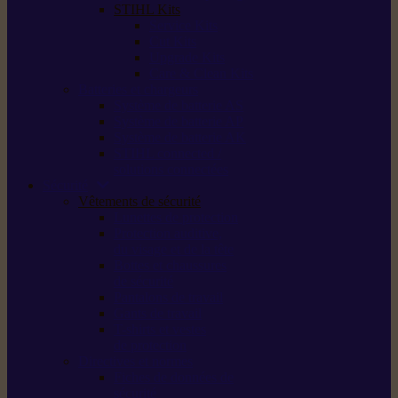
STIHL Kits
Service Kits
Cut Kits
Upgrade Kits
Care & Clean Kits
Batteries et chargeurs
Système de batterie AS
Système de batterie AP
Système de batterie AK
STIHL connected /
solutions connectées
Sécurité
Vêtements de sécurité
Lunettes de protection
Protection auditive,
du visage et de la tête
Bottes et chaussures
de sécurité
Pantalons de travail
Gants de travail
T-shirts et vestes
de protection
Directives et normes
Fiches de données de
sécurité