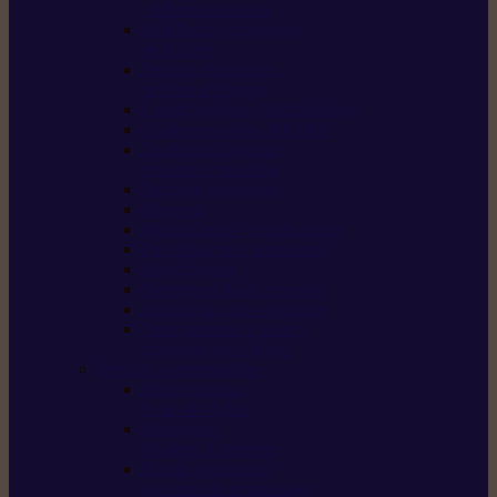
/ débroussailleuses
Souffleurs / aspirateurs
de feuilles
Perches élagueuses /
perches d’élagage
CombiSystème / MultiSystème
Tondeuses robots iMOW®
Tondeuses à gazon /
tondeuses mulching
Tracteurs tondeuses
Broyeurs
Motoculteurs / motobineuses
Pulvérisateurs / atomiseurs
Scarificateurs
Nettoyeurs haute pression
Aspirateurs eau / poussière
Tronçonneuse à pierre /
tronçonneuse à béton
Produits consommables
Huiles moteur /
huile-de-chaîne
Détergents /
Produits d’entretien
Bidons d’essence /
systèmes de remplissage