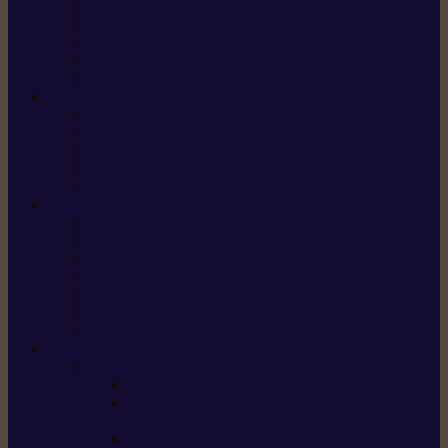
X5 Gen 2
X7 Gen 2
X7 Plus Gen 2
X9
X9 Plus
SILKY
Haches
Lames et pièces
Scies à perche
Scies fixes
Scies pliantes
FELCO
Sécateurs
Sécateur électrique portable
Scies à tirer
Outils de jardin
Outils de cuisine
Couteaux pour le greffage et la taille
Édition spéciale
ACCESSOIRES
Accessoires pour
Tronçonneuses
Taille-haies /
taille-haies sur perche
Coupe-bordures / coupes-herbes