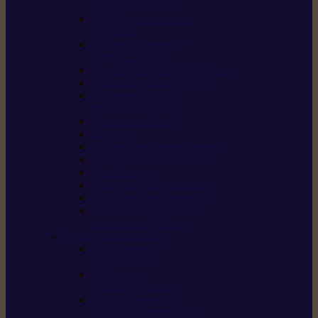
/ débroussailleuses
Souffleurs / aspirateurs
de feuilles
Perches élagueuses /
perches d’élagage
CombiSystème / MultiSystème
Tondeuses robots iMOW®
Tondeuses à gazon /
tondeuses mulching
Tracteurs tondeuses
Broyeurs
Motoculteurs / motobineuses
Pulvérisateurs / atomiseurs
Scarificateurs
Nettoyeurs haute pression
Aspirateurs eau / poussière
Tronçonneuse à pierre /
tronçonneuse à béton
Produits consommables
Huiles moteur /
huile-de-chaîne
Détergents /
Produits d’entretien
Bidons d’essence /
systèmes de remplissage