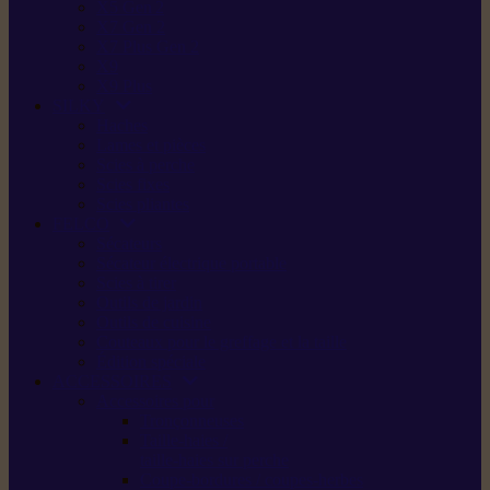
X5 Gen 2
X7 Gen 2
X7 Plus Gen 2
X9
X9 Plus
SILKY
Haches
Lames et pièces
Scies à perche
Scies fixes
Scies pliantes
FELCO
Sécateurs
Sécateur électrique portable
Scies à tirer
Outils de jardin
Outils de cuisine
Couteaux pour le greffage et la taille
Édition spéciale
ACCESSOIRES
Accessoires pour
Tronçonneuses
Taille-haies /
taille-haies sur perche
Coupe-bordures / coupes-herbes