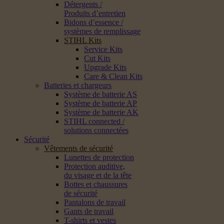
Détergents /
Produits d’entretien
Bidons d’essence /
systèmes de remplissage
STIHL Kits
Service Kits
Cut Kits
Upgrade Kits
Care & Clean Kits
Batteries et chargeurs
Système de batterie AS
Système de batterie AP
Système de batterie AK
STIHL connected /
solutions connectées
Sécurité
Vêtements de sécurité
Lunettes de protection
Protection auditive,
du visage et de la tête
Bottes et chaussures
de sécurité
Pantalons de travail
Gants de travail
T-shirts et vestes