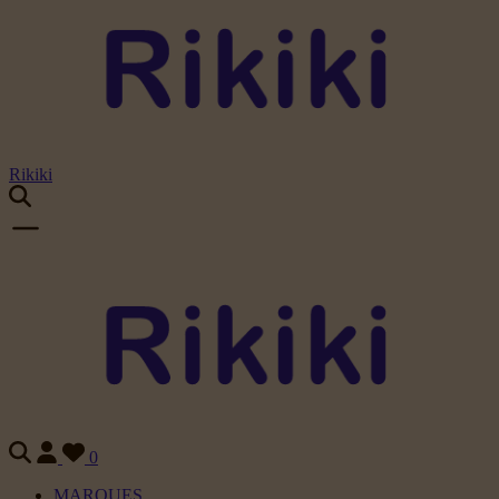
Rikiki
0
MARQUES