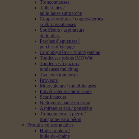
Tronçonneuses
Taille-haies /
taille-haies sur perche
Coupe-bordures / coupes-herbes
/ débroussailleuses
Souffleurs / aspirateurs
de feuilles
Perches élagueuses /
perches d’élagage
CombiSystème / MultiSystème
Tondeuses robots iMOW®
Tondeuses à gazon /
tondeuses mulching
Tracteurs tondeuses
Broyeurs
Motoculteurs / motobineuses
Pulvérisateurs / atomiseurs
Scarificateurs
Nettoyeurs haute pression
Aspirateurs eau / poussière
Tronçonneuse à pierre /
tronçonneuse à béton
Produits consommables
Huiles moteur /
huile-de-chaîne