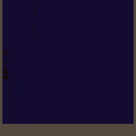
Carburants spéciaux
Directives sur les vibrations
Classes de protection
contre les coupures
Protection auditive
Classes de poussière
Caractéristiques des
vêtements de sécurité
0
+352 26 15 26
Contact
Demande de produit
Ressources
Menu 1
Menu 2