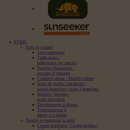
STIHL
Scier et couper
Tronçonneuses
Taille-haies /
taille-haies sur perche
Perches élagueuses /
perches d’élagage
CombiSystème / MultiSystème
Scies de jardin / sécateurs /
coupe-branches / scies à branches
Haches / merlins /
outils forestiers
Découpeuses à disque
Tronçonneuse à
pierre et à béton
Tondre et entretenir la terre
Coupe-bordures / Coupe-herbes /