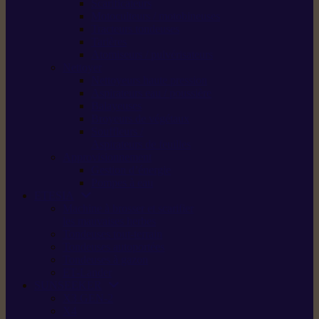
Scarificateurs
Motoculteurs / motobineuses
Tracteurs tondeuses
Tarières
Atomiseurs / pulvérisateurs
Nettoyer
Nettoyeurs haute pression
Aspirateurs eau / poussière
Balayeuses
Broyeurs de végétaux
Souffleurs /
Aspirateurs de feuilles
Approvisionnement
Gestion d’énergie
Pompes à eau
ETESIA
Machine à brosser et scarifier
les mauvaises herbes
Tondeuses tout-terrain
Tondeuses autoportées
Tondeuses à gazon
ET-Lander
SUNSEEKER
X3 GEN-2
X4