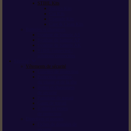
STIHL Kits
Service Kits
Cut Kits
Upgrade Kits
Care & Clean Kits
Batteries et chargeurs
Système de batterie AS
Système de batterie AP
Système de batterie AK
STIHL connected /
solutions connectées
Sécurité
Vêtements de sécurité
Lunettes de protection
Protection auditive,
du visage et de la tête
Bottes et chaussures
de sécurité
Pantalons de travail
Gants de travail
T-shirts et vestes
de protection
Directives et normes
Fiches de données de
sécurité