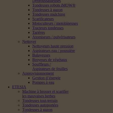
Débroussailleuses
Tondeuses robots iMOW®
Tondeuses à gazon
Tondeuses mulching
Scarificateurs
Motoculteurs / motobineuses
Tracteurs tondeuses
Tarières
Atomiseurs / pulvérisateurs
Nettoyer
Nettoyeurs haute pression
Aspirateurs eau / poussière
Balayeuses
Broyeurs de végétaux
Souffleurs /
Aspirateurs de feuilles
Approvisionnement
Gestion d’énergie
Pompes à eau
ETESIA
Machine à brosser et scarifier
les mauvaises herbes
Tondeuses tout-terrain
Tondeuses autoportées
Tondeuses à gazon