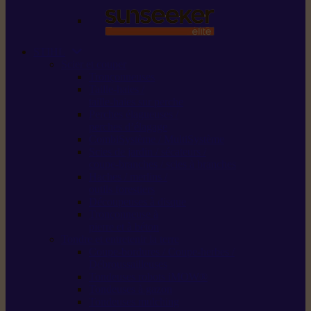
STIHL
Scier et couper
Tronçonneuses
Taille-haies /
taille-haies sur perche
Perches élagueuses /
perches d’élagage
CombiSystème / MultiSystème
Scies de jardin / sécateurs /
coupe-branches / scies à branches
Haches / merlins /
outils forestiers
Découpeuses à disque
Tronçonneuse à
pierre et à béton
Tondre et entretenir la terre
Coupe-bordures / Coupe-herbes /
Débroussailleuses
Tondeuses robots iMOW®
Tondeuses à gazon
Tondeuses mulching