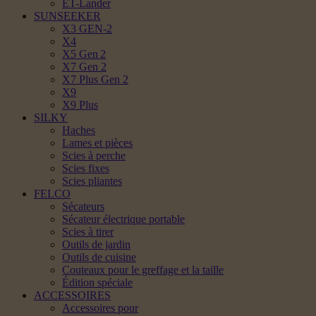
ET-Lander
SUNSEEKER
X3 GEN-2
X4
X5 Gen 2
X7 Gen 2
X7 Plus Gen 2
X9
X9 Plus
SILKY
Haches
Lames et pièces
Scies à perche
Scies fixes
Scies pliantes
FELCO
Sécateurs
Sécateur électrique portable
Scies à tirer
Outils de jardin
Outils de cuisine
Couteaux pour le greffage et la taille
Édition spéciale
ACCESSOIRES
Accessoires pour