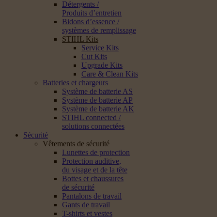
Détergents /
Produits d’entretien
Bidons d’essence /
systèmes de remplissage
STIHL Kits
Service Kits
Cut Kits
Upgrade Kits
Care & Clean Kits
Batteries et chargeurs
Système de batterie AS
Système de batterie AP
Système de batterie AK
STIHL connected /
solutions connectées
Sécurité
Vêtements de sécurité
Lunettes de protection
Protection auditive,
du visage et de la tête
Bottes et chaussures
de sécurité
Pantalons de travail
Gants de travail
T-shirts et vestes