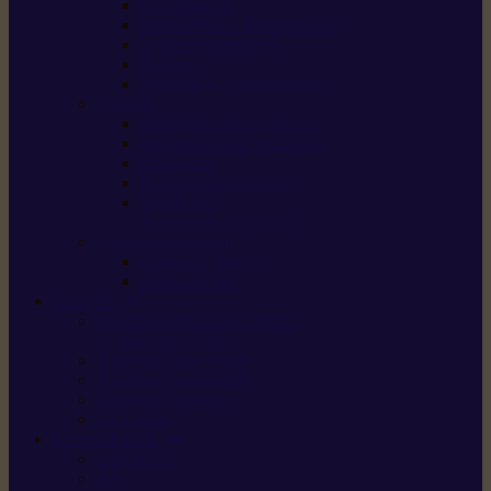
Scarificateurs
Motoculteurs / motobineuses
Tracteurs tondeuses
Tarières
Atomiseurs / pulvérisateurs
Nettoyer
Nettoyeurs haute pression
Aspirateurs eau / poussière
Balayeuses
Broyeurs de végétaux
Souffleurs /
Aspirateurs de feuilles
Approvisionnement
Gestion d’énergie
Pompes à eau
ETESIA
Machine à brosser et scarifier
les mauvaises herbes
Tondeuses tout-terrain
Tondeuses autoportées
Tondeuses à gazon
ET-Lander
SUNSEEKER
X3 GEN-2
X4