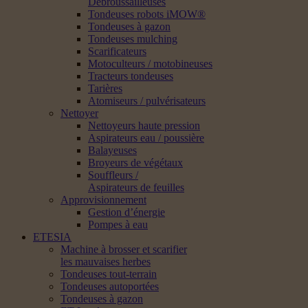
Débroussailleuses
Tondeuses robots iMOW®
Tondeuses à gazon
Tondeuses mulching
Scarificateurs
Motoculteurs / motobineuses
Tracteurs tondeuses
Tarières
Atomiseurs / pulvérisateurs
Nettoyer
Nettoyeurs haute pression
Aspirateurs eau / poussière
Balayeuses
Broyeurs de végétaux
Souffleurs /
Aspirateurs de feuilles
Approvisionnement
Gestion d’énergie
Pompes à eau
ETESIA
Machine à brosser et scarifier
les mauvaises herbes
Tondeuses tout-terrain
Tondeuses autoportées
Tondeuses à gazon