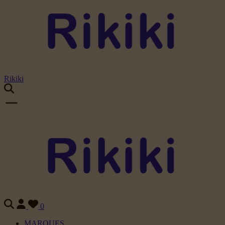
Rikiki
0
MARQUES