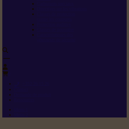
Carburants spéciaux
Directives sur les vibrations
Classes de protection
contre les coupures
Protection auditive
Classes de poussière
Caractéristiques des
vêtements de sécurité
0
+352 26 15 26
Contact
Demande de produit
Ressources
Menu 1
Menu 2