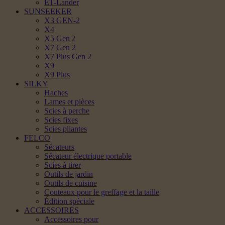
ET-Lander
SUNSEEKER
X3 GEN-2
X4
X5 Gen 2
X7 Gen 2
X7 Plus Gen 2
X9
X9 Plus
SILKY
Haches
Lames et pièces
Scies à perche
Scies fixes
Scies pliantes
FELCO
Sécateurs
Sécateur électrique portable
Scies à tirer
Outils de jardin
Outils de cuisine
Couteaux pour le greffage et la taille
Édition spéciale
ACCESSOIRES
Accessoires pour