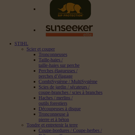
STIHL
Scier et couper
Tronçonneuses
Taille-haies /
taille-haies sur perche
Perches élagueuses /
perches d’élagage
CombiSystème / MultiSystème
Scies de jardin / sécateurs /
coupe-branches / scies à branches
Haches / merlins /
outils forestiers
Découpeuses à disque
Tronçonneuse à
pierre et à béton
Tondre et entretenir la terre
Coupe-bordures / Coupe-herbes /