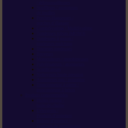
/ débroussailleuses
Souffleurs / aspirateurs
de feuilles
Perches élagueuses /
perches d’élagage
CombiSystème / MultiSystème
Tondeuses robots iMOW®
Tondeuses à gazon /
tondeuses mulching
Tracteurs tondeuses
Broyeurs
Motoculteurs / motobineuses
Pulvérisateurs / atomiseurs
Scarificateurs
Nettoyeurs haute pression
Aspirateurs eau / poussière
Tronçonneuse à pierre /
tronçonneuse à béton
Produits consommables
Huiles moteur /
huile-de-chaîne
Détergents /
Produits d’entretien
Bidons d’essence /
systèmes de remplissage