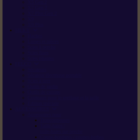
X5 Gen 2
X7 Gen 2
X7 Plus Gen 2
X9
X9 Plus
SILKY
Haches
Lames et pièces
Scies à perche
Scies fixes
Scies pliantes
FELCO
Sécateurs
Sécateur électrique portable
Scies à tirer
Outils de jardin
Outils de cuisine
Couteaux pour le greffage et la taille
Édition spéciale
ACCESSOIRES
Accessoires pour
Tronçonneuses
Taille-haies /
taille-haies sur perche
Coupe-bordures / coupes-herbes