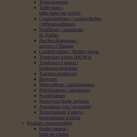
Tronçonneuses
Taille-haies /
taille-haies sur perche
Coupe-bordures / coupes-herbes
/ débroussailleuses
Souffleurs / aspirateurs
de feuilles
Perches élagueuses /
perches d’élagage
CombiSystème / MultiSystème
Tondeuses robots iMOW®
Tondeuses à gazon /
tondeuses mulching
Tracteurs tondeuses
Broyeurs
Motoculteurs / motobineuses
Pulvérisateurs / atomiseurs
Scarificateurs
Nettoyeurs haute pression
Aspirateurs eau / poussière
Tronçonneuse à pierre /
tronçonneuse à béton
Produits consommables
Huiles moteur /
huile-de-chaîne