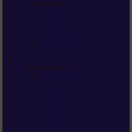
STIHL Kits
Service Kits
Cut Kits
Upgrade Kits
Care & Clean Kits
Batteries et chargeurs
Système de batterie AS
Système de batterie AP
Système de batterie AK
STIHL connected /
solutions connectées
Sécurité
Vêtements de sécurité
Lunettes de protection
Protection auditive,
du visage et de la tête
Bottes et chaussures
de sécurité
Pantalons de travail
Gants de travail
T-shirts et vestes
de protection
Directives et normes
Fiches de données de
sécurité