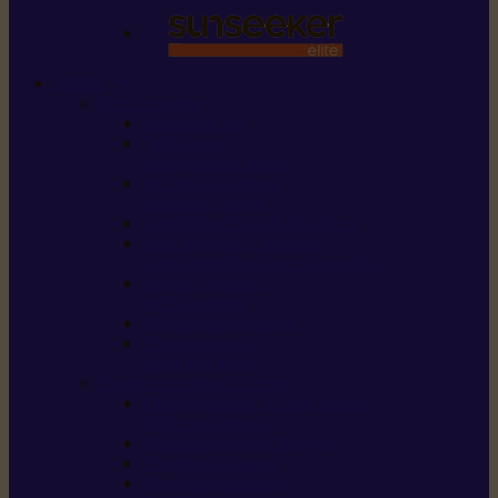
STIHL
Scier et couper
Tronçonneuses
Taille-haies /
taille-haies sur perche
Perches élagueuses /
perches d’élagage
CombiSystème / MultiSystème
Scies de jardin / sécateurs /
coupe-branches / scies à branches
Haches / merlins /
outils forestiers
Découpeuses à disque
Tronçonneuse à
pierre et à béton
Tondre et entretenir la terre
Coupe-bordures / Coupe-herbes /
Débroussailleuses
Tondeuses robots iMOW®
Tondeuses à gazon
Tondeuses mulching