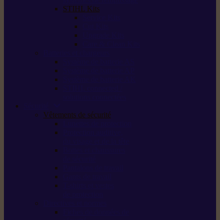
STIHL Kits
Service Kits
Cut Kits
Upgrade Kits
Care & Clean Kits
Batteries et chargeurs
Système de batterie AS
Système de batterie AP
Système de batterie AK
STIHL connected /
solutions connectées
Sécurité
Vêtements de sécurité
Lunettes de protection
Protection auditive,
du visage et de la tête
Bottes et chaussures
de sécurité
Pantalons de travail
Gants de travail
T-shirts et vestes
de protection
Directives et normes
Fiches de données de