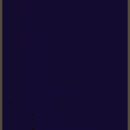
X5 Gen 2
X7 Gen 2
X7 Plus Gen 2
X9
X9 Plus
SILKY
Haches
Lames et pièces
Scies à perche
Scies fixes
Scies pliantes
FELCO
Sécateurs
Sécateur électrique portable
Scies à tirer
Outils de jardin
Outils de cuisine
Couteaux pour le greffage et la taille
Édition spéciale
ACCESSOIRES
Accessoires pour
Tronçonneuses
Taille-haies /
taille-haies sur perche
Coupe-bordures / coupes-herbes