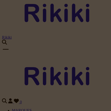
Rikiki
0
MARQUES