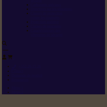
sécurité
Carburants spéciaux
Directives sur les vibrations
Classes de protection
contre les coupures
Protection auditive
Classes de poussière
Caractéristiques des
vêtements de sécurité
0
+352 26 15 26
Contact
Demande de produit
Ressources
Menu 1
Menu 2