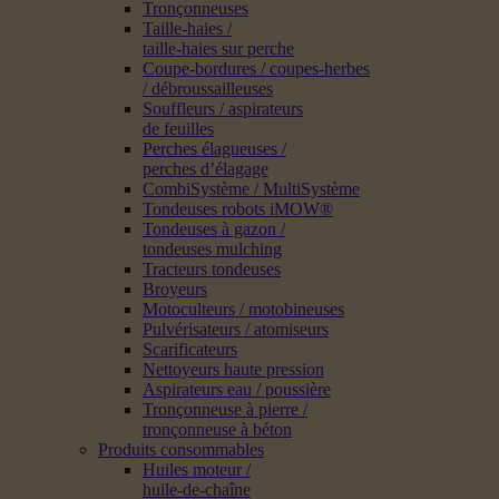
Tronçonneuses
Taille-haies /
taille-haies sur perche
Coupe-bordures / coupes-herbes
/ débroussailleuses
Souffleurs / aspirateurs
de feuilles
Perches élagueuses /
perches d’élagage
CombiSystème / MultiSystème
Tondeuses robots iMOW®
Tondeuses à gazon /
tondeuses mulching
Tracteurs tondeuses
Broyeurs
Motoculteurs / motobineuses
Pulvérisateurs / atomiseurs
Scarificateurs
Nettoyeurs haute pression
Aspirateurs eau / poussière
Tronçonneuse à pierre /
tronçonneuse à béton
Produits consommables
Huiles moteur /
huile-de-chaîne