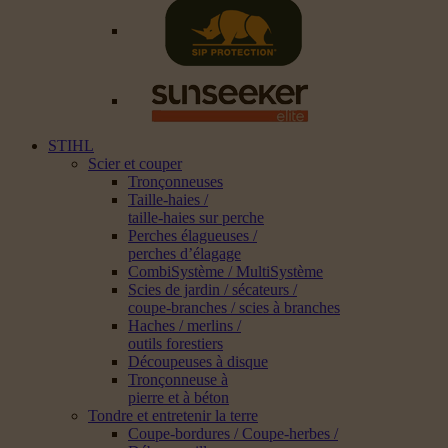
STIHL
Scier et couper
Tronçonneuses
Taille-haies /
taille-haies sur perche
Perches élagueuses /
perches d’élagage
CombiSystème / MultiSystème
Scies de jardin / sécateurs /
coupe-branches / scies à branches
Haches / merlins /
outils forestiers
Découpeuses à disque
Tronçonneuse à
pierre et à béton
Tondre et entretenir la terre
Coupe-bordures / Coupe-herbes /