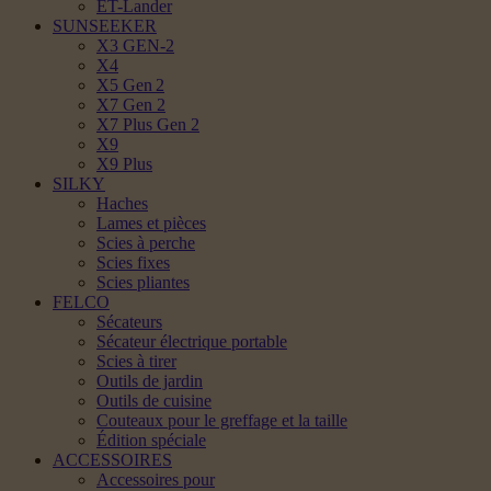
ET-Lander
SUNSEEKER
X3 GEN-2
X4
X5 Gen 2
X7 Gen 2
X7 Plus Gen 2
X9
X9 Plus
SILKY
Haches
Lames et pièces
Scies à perche
Scies fixes
Scies pliantes
FELCO
Sécateurs
Sécateur électrique portable
Scies à tirer
Outils de jardin
Outils de cuisine
Couteaux pour le greffage et la taille
Édition spéciale
ACCESSOIRES
Accessoires pour