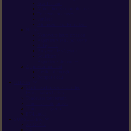
Scarificateurs
Motoculteurs / motobineuses
Tracteurs tondeuses
Tarières
Atomiseurs / pulvérisateurs
Nettoyer
Nettoyeurs haute pression
Aspirateurs eau / poussière
Balayeuses
Broyeurs de végétaux
Souffleurs /
Aspirateurs de feuilles
Approvisionnement
Gestion d’énergie
Pompes à eau
ETESIA
Machine à brosser et scarifier
les mauvaises herbes
Tondeuses tout-terrain
Tondeuses autoportées
Tondeuses à gazon
ET-Lander
SUNSEEKER
X3 GEN-2
X4