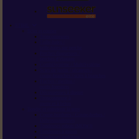
STIHL
Scier et couper
Tronçonneuses
Taille-haies /
taille-haies sur perche
Perches élagueuses /
perches d’élagage
CombiSystème / MultiSystème
Scies de jardin / sécateurs /
coupe-branches / scies à branches
Haches / merlins /
outils forestiers
Découpeuses à disque
Tronçonneuse à
pierre et à béton
Tondre et entretenir la terre
Coupe-bordures / Coupe-herbes /
Débroussailleuses
Tondeuses robots iMOW®
Tondeuses à gazon
Tondeuses mulching