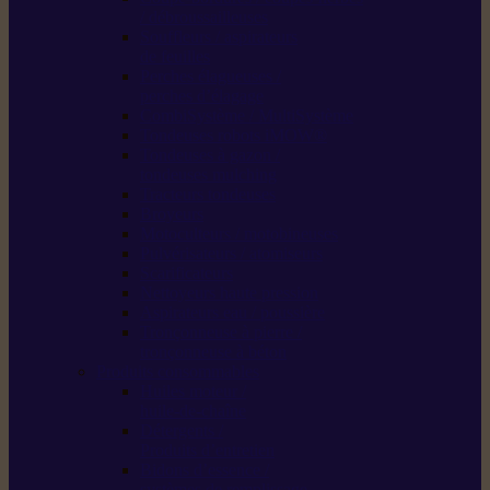
/ débroussailleuses
Souffleurs / aspirateurs
de feuilles
Perches élagueuses /
perches d’élagage
CombiSystème / MultiSystème
Tondeuses robots iMOW®
Tondeuses à gazon /
tondeuses mulching
Tracteurs tondeuses
Broyeurs
Motoculteurs / motobineuses
Pulvérisateurs / atomiseurs
Scarificateurs
Nettoyeurs haute pression
Aspirateurs eau / poussière
Tronçonneuse à pierre /
tronçonneuse à béton
Produits consommables
Huiles moteur /
huile-de-chaîne
Détergents /
Produits d’entretien
Bidons d’essence /
systèmes de remplissage