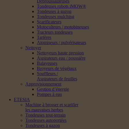
Débroussailleuses
Tondeuses robots iMOW®
Tondeuses à gazon
Tondeuses mulching
Scarificateurs
Motoculteurs / motobineuses
Tracteurs tondeuses
Tarières
Atomiseurs / pulvérisateurs
Nettoyer
Nettoyeurs haute pression
Aspirateurs eau / poussière
Balayeuses
Broyeurs de végétaux
Souffleurs /
Aspirateurs de feuilles
Approvisionnement
Gestion d’énergie
Pompes à eau
ETESIA
Machine à brosser et scarifier
les mauvaises herbes
Tondeuses tout-terrain
Tondeuses autoportées
Tondeuses à gazon