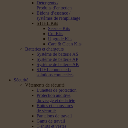
Détergents /
Produits d’entretien
Bidons d’essence /
systèmes de remplissage
STIHL Kits
Service Kits
Cut Kits
Upgrade Kits
Care & Clean Kits
Batteries et chargeurs
Système de batterie AS
Système de batterie AP
Système de batterie AK
STIHL connected /
solutions connectées
Sécurité
Vêtements de sécurité
Lunettes de protection
Protection auditive,
du visage et de la tête
Bottes et chaussures
de sécurité
Pantalons de travail
Gants de travail
T-shirts et vestes