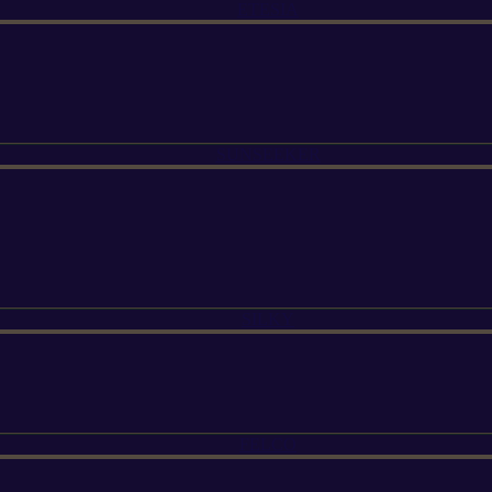
ETESIA
SUNSEEKER
SILKY
FELCO