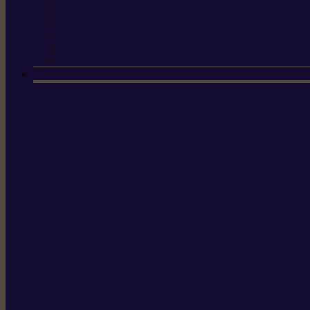
Scies à tirer
Outils de jardin
Outils de cuisine
Couteaux pour le greffage et la taille
Édition spéciale