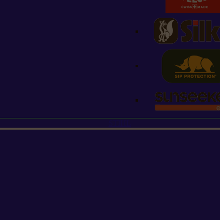
STIHL