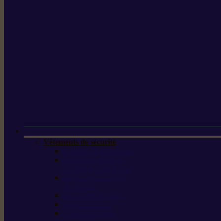
Vêtements de sécurité
Lunettes de protection
Protection auditive,
du visage et de la tête
Bottes et chaussures
de sécurité
Pantalons de travail
Gants de travail
T-shirts et vestes