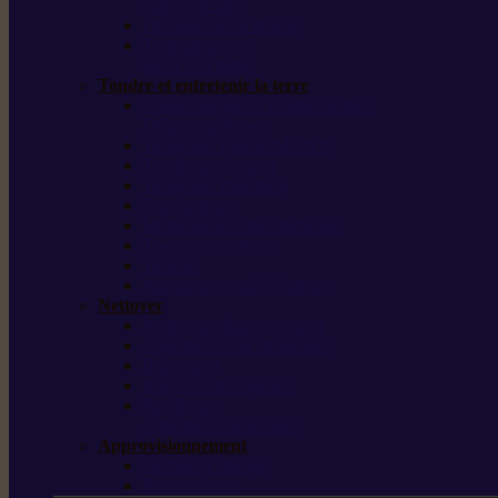
outils forestiers
Découpeuses à disque
Tronçonneuse à
pierre et à béton
Tondre et entretenir la terre
Coupe-bordures / Coupe-herbes /
Débroussailleuses
Tondeuses robots iMOW®
Tondeuses à gazon
Tondeuses mulching
Scarificateurs
Motoculteurs / motobineuses
Tracteurs tondeuses
Tarières
Atomiseurs / pulvérisateurs
Nettoyer
Nettoyeurs haute pression
Aspirateurs eau / poussière
Balayeuses
Broyeurs de végétaux
Souffleurs /
Aspirateurs de feuilles
Approvisionnement
Gestion d’énergie
Pompes à eau