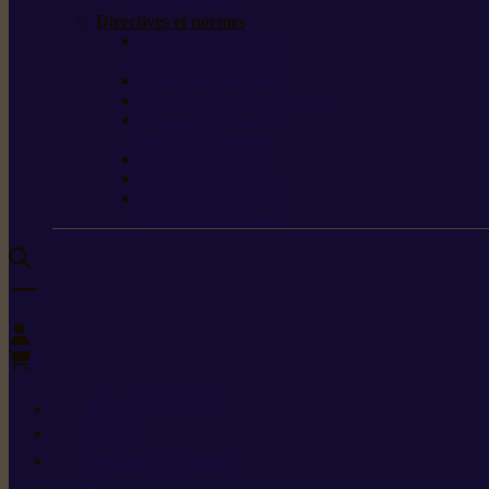
de protection
Directives et normes
Fiches de données de
sécurité
Carburants spéciaux
Directives sur les vibrations
Classes de protection
contre les coupures
Protection auditive
Classes de poussière
Caractéristiques des
vêtements de sécurité
0
+352 26 15 26
Contact
Demande de produit