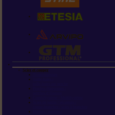
Scier et couper
Tronçonneuses
Taille-haies /
taille-haies sur perche
Perches élagueuses /
perches d’élagage
CombiSystème / MultiSystème
Scies de jardin / sécateurs /
coupe-branches / scies à branches
Haches / merlins /