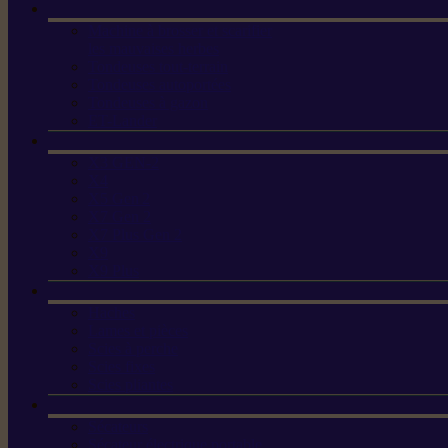
Machine à brosser et scarifier
les mauvaises herbes
Tondeuses tout-terrain
Tondeuses autoportées
Tondeuses à gazon
ET-Lander
X3 GEN-2
X4
X5 Gen 2
X7 Gen 2
X7 Plus Gen 2
X9
X9 Plus
Haches
Lames et pièces
Scies à perche
Scies fixes
Scies pliantes
Sécateurs
Sécateur électrique portable