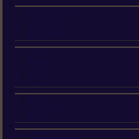
Machine à brosser et scarifier
les mauvaises herbes
Tondeuses tout-terrain
Tondeuses autoportées
Tondeuses à gazon
ET-Lander
X3 GEN-2
X4
X5 Gen 2
X7 Gen 2
X7 Plus Gen 2
X9
X9 Plus
Haches
Lames et pièces
Scies à perche
Scies fixes
Scies pliantes
Sécateurs
Sécateur électrique portable