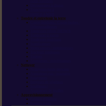
outils forestiers
Découpeuses à disque
Tronçonneuse à
pierre et à béton
Tondre et entretenir la terre
Coupe-bordures / Coupe-herbes /
Débroussailleuses
Tondeuses robots iMOW®
Tondeuses à gazon
Tondeuses mulching
Scarificateurs
Motoculteurs / motobineuses
Tracteurs tondeuses
Tarières
Atomiseurs / pulvérisateurs
Nettoyer
Nettoyeurs haute pression
Aspirateurs eau / poussière
Balayeuses
Broyeurs de végétaux
Souffleurs /
Aspirateurs de feuilles
Approvisionnement
Gestion d’énergie
Pompes à eau