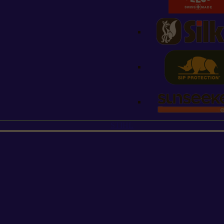
STIHL