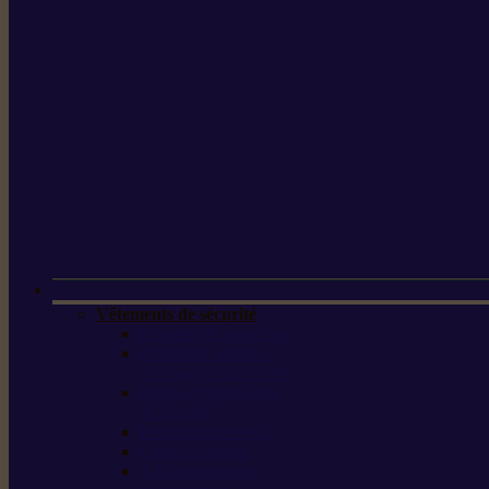
Vêtements de sécurité
Lunettes de protection
Protection auditive,
du visage et de la tête
Bottes et chaussures
de sécurité
Pantalons de travail
Gants de travail
T-shirts et vestes