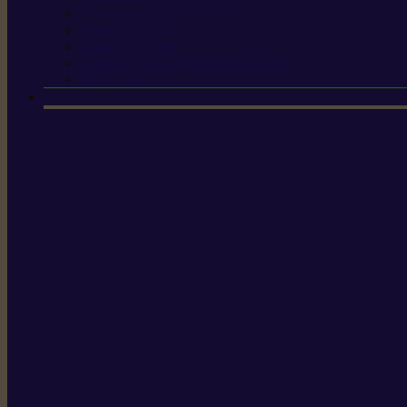
Scies à tirer
Outils de jardin
Outils de cuisine
Couteaux pour le greffage et la taille
Édition spéciale