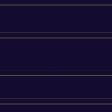
ETESIA
SUNSEEKER
SILKY
FELCO