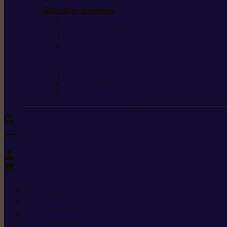
de protection
Directives et normes
Fiches de données de
sécurité
Carburants spéciaux
Directives sur les vibrations
Classes de protection
contre les coupures
Protection auditive
Classes de poussière
Caractéristiques des
vêtements de sécurité
0
+352 26 15 26
Contact
Demande de produit