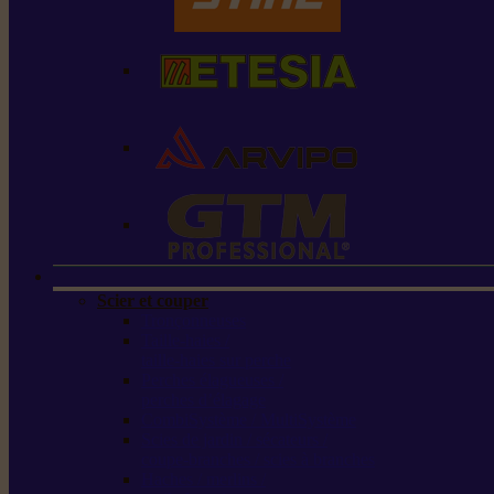
Scier et couper
Tronçonneuses
Taille-haies /
taille-haies sur perche
Perches élagueuses /
perches d’élagage
CombiSystème / MultiSystème
Scies de jardin / sécateurs /
coupe-branches / scies à branches
Haches / merlins /