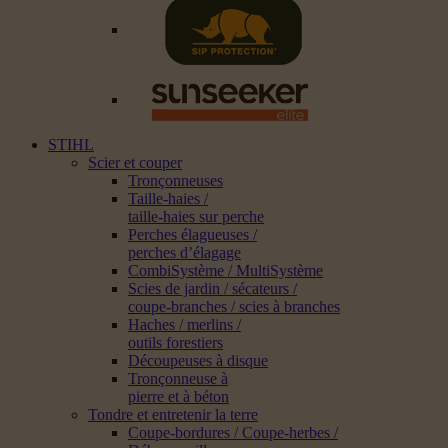
STIHL
Scier et couper
Tronçonneuses
Taille-haies /
taille-haies sur perche
Perches élagueuses /
perches d’élagage
CombiSystème / MultiSystème
Scies de jardin / sécateurs /
coupe-branches / scies à branches
Haches / merlins /
outils forestiers
Découpeuses à disque
Tronçonneuse à
pierre et à béton
Tondre et entretenir la terre
Coupe-bordures / Coupe-herbes /