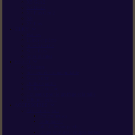
X5 Gen 2
X7 Gen 2
X7 Plus Gen 2
X9
X9 Plus
SILKY
Haches
Lames et pièces
Scies à perche
Scies fixes
Scies pliantes
FELCO
Sécateurs
Sécateur électrique portable
Scies à tirer
Outils de jardin
Outils de cuisine
Couteaux pour le greffage et la taille
Édition spéciale
ACCESSOIRES
Accessoires pour
Tronçonneuses
Taille-haies /
taille-haies sur perche
Coupe-bordures / coupes-herbes