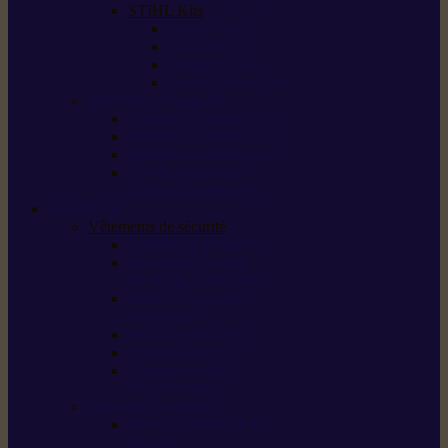
STIHL Kits
Service Kits
Cut Kits
Upgrade Kits
Care & Clean Kits
Batteries et chargeurs
Système de batterie AS
Système de batterie AP
Système de batterie AK
STIHL connected /
solutions connectées
Sécurité
Vêtements de sécurité
Lunettes de protection
Protection auditive,
du visage et de la tête
Bottes et chaussures
de sécurité
Pantalons de travail
Gants de travail
T-shirts et vestes
de protection
Directives et normes
Fiches de données de
sécurité