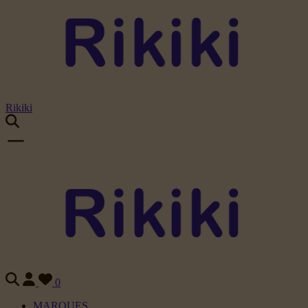
Rikiki
0
MARQUES