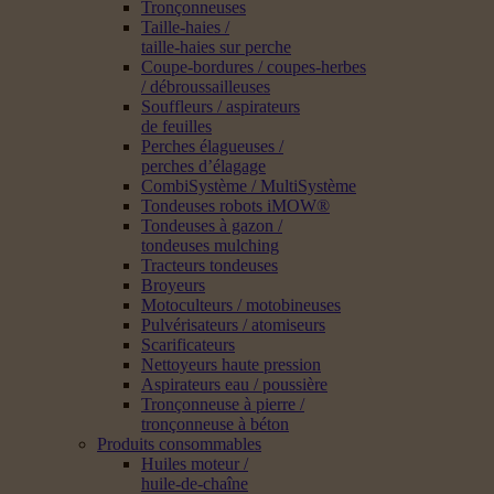
Tronçonneuses
Taille-haies /
taille-haies sur perche
Coupe-bordures / coupes-herbes
/ débroussailleuses
Souffleurs / aspirateurs
de feuilles
Perches élagueuses /
perches d’élagage
CombiSystème / MultiSystème
Tondeuses robots iMOW®
Tondeuses à gazon /
tondeuses mulching
Tracteurs tondeuses
Broyeurs
Motoculteurs / motobineuses
Pulvérisateurs / atomiseurs
Scarificateurs
Nettoyeurs haute pression
Aspirateurs eau / poussière
Tronçonneuse à pierre /
tronçonneuse à béton
Produits consommables
Huiles moteur /
huile-de-chaîne