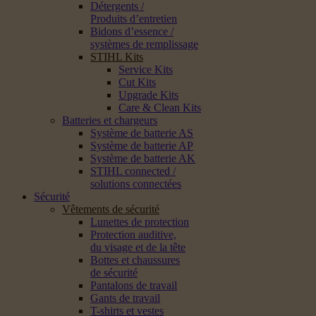
Détergents /
Produits d’entretien
Bidons d’essence /
systèmes de remplissage
STIHL Kits
Service Kits
Cut Kits
Upgrade Kits
Care & Clean Kits
Batteries et chargeurs
Système de batterie AS
Système de batterie AP
Système de batterie AK
STIHL connected /
solutions connectées
Sécurité
Vêtements de sécurité
Lunettes de protection
Protection auditive,
du visage et de la tête
Bottes et chaussures
de sécurité
Pantalons de travail
Gants de travail
T-shirts et vestes