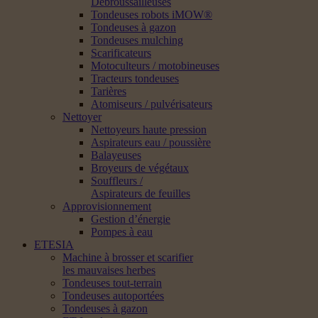
Débroussailleuses
Tondeuses robots iMOW®
Tondeuses à gazon
Tondeuses mulching
Scarificateurs
Motoculteurs / motobineuses
Tracteurs tondeuses
Tarières
Atomiseurs / pulvérisateurs
Nettoyer
Nettoyeurs haute pression
Aspirateurs eau / poussière
Balayeuses
Broyeurs de végétaux
Souffleurs /
Aspirateurs de feuilles
Approvisionnement
Gestion d’énergie
Pompes à eau
ETESIA
Machine à brosser et scarifier
les mauvaises herbes
Tondeuses tout-terrain
Tondeuses autoportées
Tondeuses à gazon