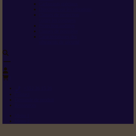
Carburants spéciaux
Directives sur les vibrations
Classes de protection
contre les coupures
Protection auditive
Classes de poussière
Caractéristiques des
vêtements de sécurité
0
+352 26 15 26
Contact
Demande de produit
Ressources
Menu 1
Menu 2