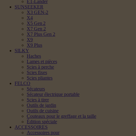
ET-Lander
SUNSEEKER
X3 GEN-2
X4
X5 Gen 2
X7 Gen 2
X7 Plus Gen 2
X9
X9 Plus
SILKY
Haches
Lames et pièces
Scies à perche
Scies fixes
Scies pliantes
FELCO
Sécateurs
Sécateur électrique portable
Scies à tirer
Outils de jardin
Outils de cuisine
Couteaux pour le greffage et la taille
Édition spéciale
ACCESSOIRES
Accessoires pour