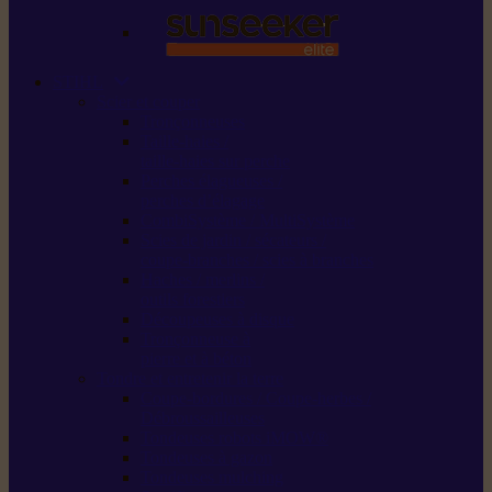
STIHL
Scier et couper
Tronçonneuses
Taille-haies /
taille-haies sur perche
Perches élagueuses /
perches d’élagage
CombiSystème / MultiSystème
Scies de jardin / sécateurs /
coupe-branches / scies à branches
Haches / merlins /
outils forestiers
Découpeuses à disque
Tronçonneuse à
pierre et à béton
Tondre et entretenir la terre
Coupe-bordures / Coupe-herbes /
Débroussailleuses
Tondeuses robots iMOW®
Tondeuses à gazon
Tondeuses mulching