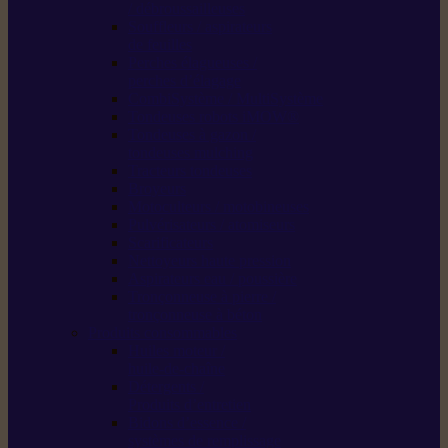
/ débroussailleuses
Souffleurs / aspirateurs
de feuilles
Perches élagueuses /
perches d’élagage
CombiSystème / MultiSystème
Tondeuses robots iMOW®
Tondeuses à gazon /
tondeuses mulching
Tracteurs tondeuses
Broyeurs
Motoculteurs / motobineuses
Pulvérisateurs / atomiseurs
Scarificateurs
Nettoyeurs haute pression
Aspirateurs eau / poussière
Tronçonneuse à pierre /
tronçonneuse à béton
Produits consommables
Huiles moteur /
huile-de-chaîne
Détergents /
Produits d’entretien
Bidons d’essence /
systèmes de remplissage