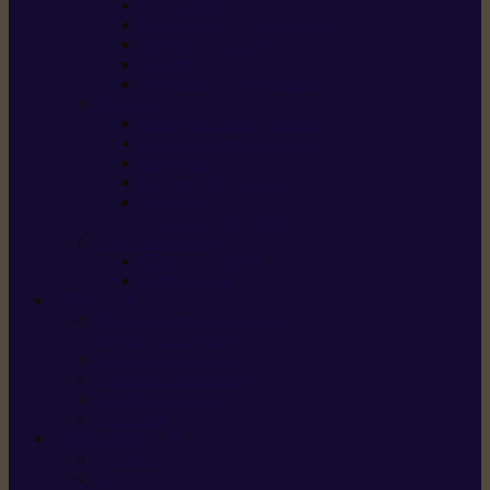
Scarificateurs
Motoculteurs / motobineuses
Tracteurs tondeuses
Tarières
Atomiseurs / pulvérisateurs
Nettoyer
Nettoyeurs haute pression
Aspirateurs eau / poussière
Balayeuses
Broyeurs de végétaux
Souffleurs /
Aspirateurs de feuilles
Approvisionnement
Gestion d’énergie
Pompes à eau
ETESIA
Machine à brosser et scarifier
les mauvaises herbes
Tondeuses tout-terrain
Tondeuses autoportées
Tondeuses à gazon
ET-Lander
SUNSEEKER
X3 GEN-2
X4