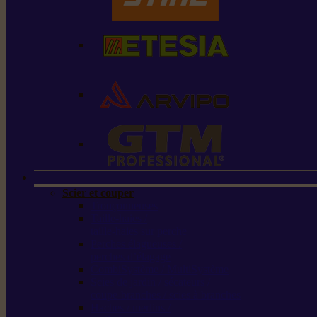
Scier et couper
Tronçonneuses
Taille-haies /
taille-haies sur perche
Perches élagueuses /
perches d’élagage
CombiSystème / MultiSystème
Scies de jardin / sécateurs /
coupe-branches / scies à branches
Haches / merlins /