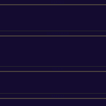
ETESIA
SUNSEEKER
SILKY
FELCO