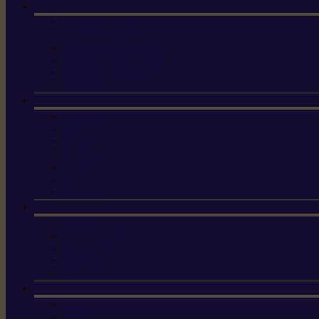
Machine à brosser et scarifier
les mauvaises herbes
Tondeuses tout-terrain
Tondeuses autoportées
Tondeuses à gazon
ET-Lander
X3 GEN-2
X4
X5 Gen 2
X7 Gen 2
X7 Plus Gen 2
X9
X9 Plus
Haches
Lames et pièces
Scies à perche
Scies fixes
Scies pliantes
Sécateurs
Sécateur électrique portable