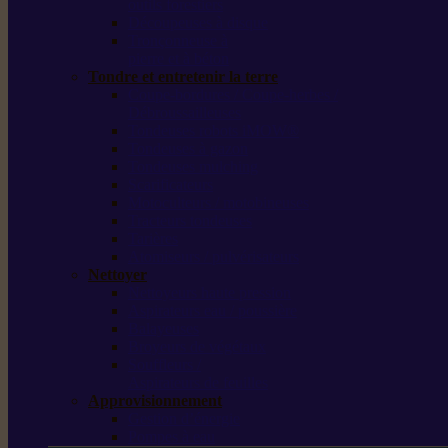
outils forestiers
Découpeuses à disque
Tronçonneuse à
pierre et à béton
Tondre et entretenir la terre
Coupe-bordures / Coupe-herbes /
Débroussailleuses
Tondeuses robots iMOW®
Tondeuses à gazon
Tondeuses mulching
Scarificateurs
Motoculteurs / motobineuses
Tracteurs tondeuses
Tarières
Atomiseurs / pulvérisateurs
Nettoyer
Nettoyeurs haute pression
Aspirateurs eau / poussière
Balayeuses
Broyeurs de végétaux
Souffleurs /
Aspirateurs de feuilles
Approvisionnement
Gestion d’énergie
Pompes à eau