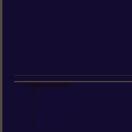
Vêtements de sécurité
Lunettes de protection
Protection auditive,
du visage et de la tête
Bottes et chaussures
de sécurité
Pantalons de travail
Gants de travail
T-shirts et vestes