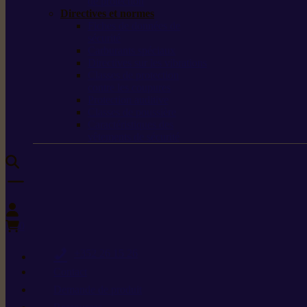
de protection
Directives et normes
Fiches de données de
sécurité
Carburants spéciaux
Directives sur les vibrations
Classes de protection
contre les coupures
Protection auditive
Classes de poussière
Caractéristiques des
vêtements de sécurité
0
+352 26 15 26
Contact
Demande de produit