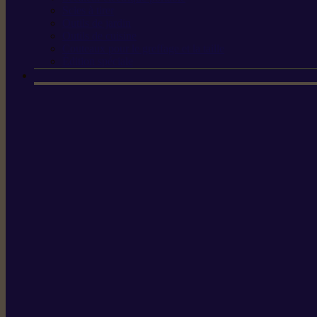
Scies à tirer
Outils de jardin
Outils de cuisine
Couteaux pour le greffage et la taille
Édition spéciale