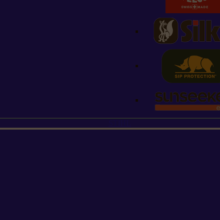
STIHL