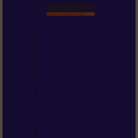
STIHL
Scier et couper
Tronçonneuses
Taille-haies /
taille-haies sur perche
Perches élagueuses /
perches d’élagage
CombiSystème / MultiSystème
Scies de jardin / sécateurs /
coupe-branches / scies à branches
Haches / merlins /
outils forestiers
Découpeuses à disque
Tronçonneuse à
pierre et à béton
Tondre et entretenir la terre
Coupe-bordures / Coupe-herbes /
Débroussailleuses
Tondeuses robots iMOW®
Tondeuses à gazon
Tondeuses mulching