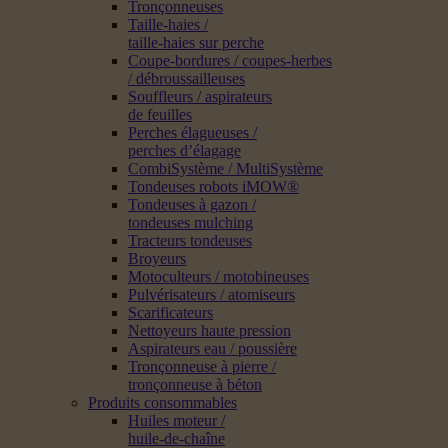
Tronçonneuses
Taille-haies /
taille-haies sur perche
Coupe-bordures / coupes-herbes
/ débroussailleuses
Souffleurs / aspirateurs
de feuilles
Perches élagueuses /
perches d’élagage
CombiSystème / MultiSystème
Tondeuses robots iMOW®
Tondeuses à gazon /
tondeuses mulching
Tracteurs tondeuses
Broyeurs
Motoculteurs / motobineuses
Pulvérisateurs / atomiseurs
Scarificateurs
Nettoyeurs haute pression
Aspirateurs eau / poussière
Tronçonneuse à pierre /
tronçonneuse à béton
Produits consommables
Huiles moteur /
huile-de-chaîne