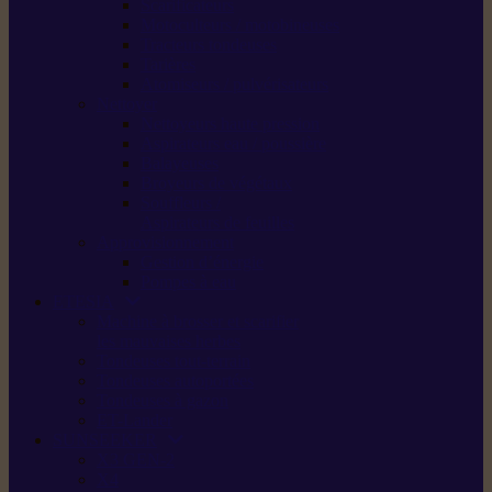
Scarificateurs
Motoculteurs / motobineuses
Tracteurs tondeuses
Tarières
Atomiseurs / pulvérisateurs
Nettoyer
Nettoyeurs haute pression
Aspirateurs eau / poussière
Balayeuses
Broyeurs de végétaux
Souffleurs /
Aspirateurs de feuilles
Approvisionnement
Gestion d’énergie
Pompes à eau
ETESIA
Machine à brosser et scarifier
les mauvaises herbes
Tondeuses tout-terrain
Tondeuses autoportées
Tondeuses à gazon
ET-Lander
SUNSEEKER
X3 GEN-2
X4