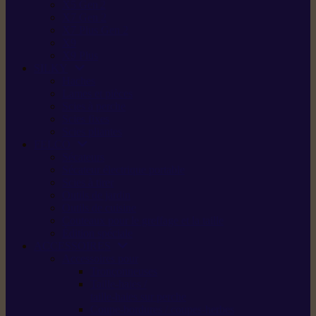
X5 Gen 2
X7 Gen 2
X7 Plus Gen 2
X9
X9 Plus
SILKY
Haches
Lames et pièces
Scies à perche
Scies fixes
Scies pliantes
FELCO
Sécateurs
Sécateur électrique portable
Scies à tirer
Outils de jardin
Outils de cuisine
Couteaux pour le greffage et la taille
Édition spéciale
ACCESSOIRES
Accessoires pour
Tronçonneuses
Taille-haies /
taille-haies sur perche
Coupe-bordures / coupes-herbes