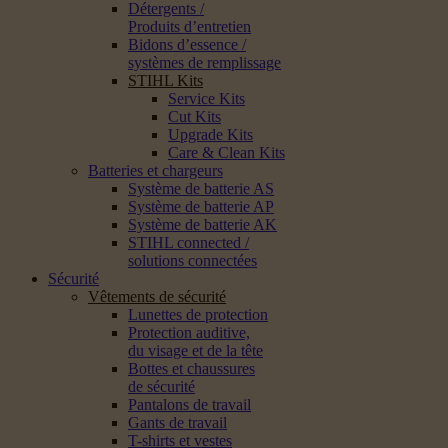
Détergents /
Produits d’entretien
Bidons d’essence /
systèmes de remplissage
STIHL Kits
Service Kits
Cut Kits
Upgrade Kits
Care & Clean Kits
Batteries et chargeurs
Système de batterie AS
Système de batterie AP
Système de batterie AK
STIHL connected /
solutions connectées
Sécurité
Vêtements de sécurité
Lunettes de protection
Protection auditive,
du visage et de la tête
Bottes et chaussures
de sécurité
Pantalons de travail
Gants de travail
T-shirts et vestes