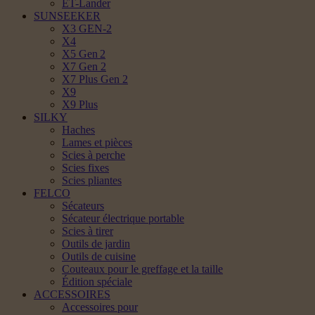
ET-Lander
SUNSEEKER
X3 GEN-2
X4
X5 Gen 2
X7 Gen 2
X7 Plus Gen 2
X9
X9 Plus
SILKY
Haches
Lames et pièces
Scies à perche
Scies fixes
Scies pliantes
FELCO
Sécateurs
Sécateur électrique portable
Scies à tirer
Outils de jardin
Outils de cuisine
Couteaux pour le greffage et la taille
Édition spéciale
ACCESSOIRES
Accessoires pour