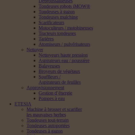
Débroussailleuses
Tondeuses robots iMOW®
Tondeuses à gazon
Tondeuses mulching
Scarificateurs
Motoculteurs / motobineuses
Tracteurs tondeuses
Tarières
Atomiseurs / pulvérisateurs
Nettoyer
Nettoyeurs haute pression
Aspirateurs eau / poussière
Balayeuses
Broyeurs de végétaux
Souffleurs /
Aspirateurs de feuilles
Approvisionnement
Gestion d’énergie
Pompes à eau
ETESIA
Machine à brosser et scarifier
les mauvaises herbes
Tondeuses tout-terrain
Tondeuses autoportées
Tondeuses à gazon