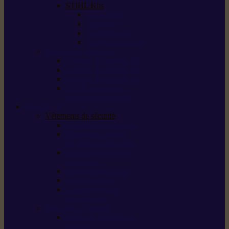
STIHL Kits
Service Kits
Cut Kits
Upgrade Kits
Care & Clean Kits
Batteries et chargeurs
Système de batterie AS
Système de batterie AP
Système de batterie AK
STIHL connected /
solutions connectées
Sécurité
Vêtements de sécurité
Lunettes de protection
Protection auditive,
du visage et de la tête
Bottes et chaussures
de sécurité
Pantalons de travail
Gants de travail
T-shirts et vestes
de protection
Directives et normes
Fiches de données de
sécurité