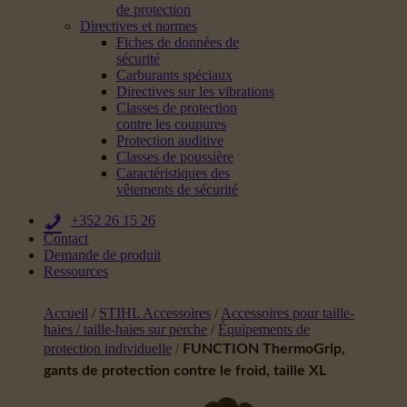
de protection
Directives et normes
Fiches de données de
sécurité
Carburants spéciaux
Directives sur les vibrations
Classes de protection
contre les coupures
Protection auditive
Classes de poussière
Caractéristiques des
vêtements de sécurité
+352 26 15 26
Contact
Demande de produit
Ressources
Accueil
/
STIHL Accessoires
/
Accessoires pour taille-
haies / taille-haies sur perche
/
Équipements de
protection individuelle
/
FUNCTION ThermoGrip,
gants de protection contre le froid, taille XL