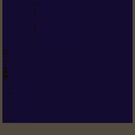
Carburants spéciaux
Directives sur les vibrations
Classes de protection
contre les coupures
Protection auditive
Classes de poussière
Caractéristiques des
vêtements de sécurité
0
+352 26 15 26
Contact
Demande de produit
Ressources
Menu 1
Menu 2