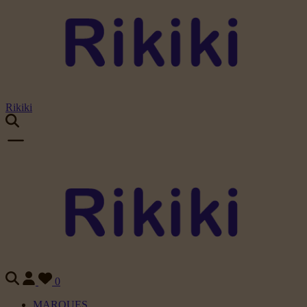
Rikiki
0
MARQUES