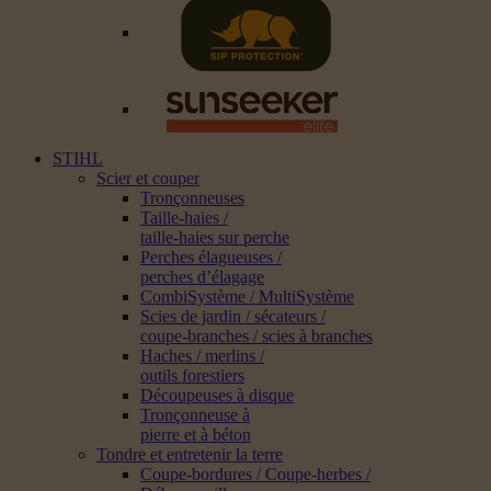
STIHL
Scier et couper
Tronçonneuses
Taille-haies /
taille-haies sur perche
Perches élagueuses /
perches d’élagage
CombiSystème / MultiSystème
Scies de jardin / sécateurs /
coupe-branches / scies à branches
Haches / merlins /
outils forestiers
Découpeuses à disque
Tronçonneuse à
pierre et à béton
Tondre et entretenir la terre
Coupe-bordures / Coupe-herbes /