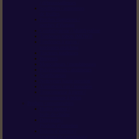
/ débroussailleuses
Souffleurs / aspirateurs
de feuilles
Perches élagueuses /
perches d’élagage
CombiSystème / MultiSystème
Tondeuses robots iMOW®
Tondeuses à gazon /
tondeuses mulching
Tracteurs tondeuses
Broyeurs
Motoculteurs / motobineuses
Pulvérisateurs / atomiseurs
Scarificateurs
Nettoyeurs haute pression
Aspirateurs eau / poussière
Tronçonneuse à pierre /
tronçonneuse à béton
Produits consommables
Huiles moteur /
huile-de-chaîne
Détergents /
Produits d’entretien
Bidons d’essence /
systèmes de remplissage