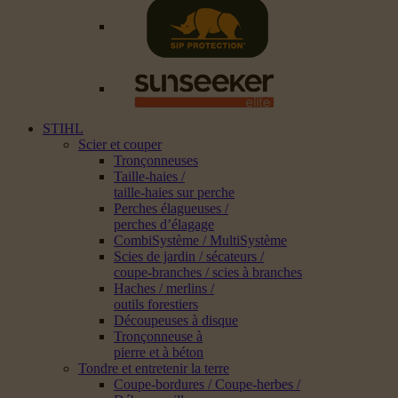
STIHL
Scier et couper
Tronçonneuses
Taille-haies /
taille-haies sur perche
Perches élagueuses /
perches d’élagage
CombiSystème / MultiSystème
Scies de jardin / sécateurs /
coupe-branches / scies à branches
Haches / merlins /
outils forestiers
Découpeuses à disque
Tronçonneuse à
pierre et à béton
Tondre et entretenir la terre
Coupe-bordures / Coupe-herbes /