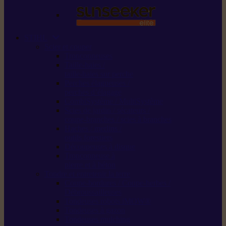
STIHL
Scier et couper
Tronçonneuses
Taille-haies /
taille-haies sur perche
Perches élagueuses /
perches d’élagage
CombiSystème / MultiSystème
Scies de jardin / sécateurs /
coupe-branches / scies à branches
Haches / merlins /
outils forestiers
Découpeuses à disque
Tronçonneuse à
pierre et à béton
Tondre et entretenir la terre
Coupe-bordures / Coupe-herbes /
Débroussailleuses
Tondeuses robots iMOW®
Tondeuses à gazon
Tondeuses mulching