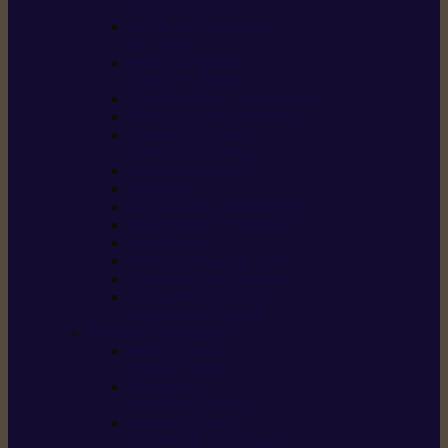
/ débroussailleuses
Souffleurs / aspirateurs
de feuilles
Perches élagueuses /
perches d’élagage
CombiSystème / MultiSystème
Tondeuses robots iMOW®
Tondeuses à gazon /
tondeuses mulching
Tracteurs tondeuses
Broyeurs
Motoculteurs / motobineuses
Pulvérisateurs / atomiseurs
Scarificateurs
Nettoyeurs haute pression
Aspirateurs eau / poussière
Tronçonneuse à pierre /
tronçonneuse à béton
Produits consommables
Huiles moteur /
huile-de-chaîne
Détergents /
Produits d’entretien
Bidons d’essence /
systèmes de remplissage