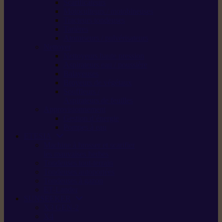
Scarificateurs
Motoculteurs / motobineuses
Tracteurs tondeuses
Tarières
Atomiseurs / pulvérisateurs
Nettoyer
Nettoyeurs haute pression
Aspirateurs eau / poussière
Balayeuses
Broyeurs de végétaux
Souffleurs /
Aspirateurs de feuilles
Approvisionnement
Gestion d’énergie
Pompes à eau
ETESIA
Machine à brosser et scarifier
les mauvaises herbes
Tondeuses tout-terrain
Tondeuses autoportées
Tondeuses à gazon
ET-Lander
SUNSEEKER
X3 GEN-2
X4