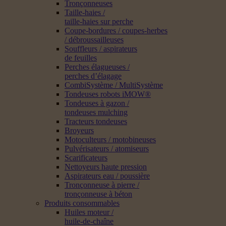
Tronçonneuses
Taille-haies /
taille-haies sur perche
Coupe-bordures / coupes-herbes
/ débroussailleuses
Souffleurs / aspirateurs
de feuilles
Perches élagueuses /
perches d’élagage
CombiSystème / MultiSystème
Tondeuses robots iMOW®
Tondeuses à gazon /
tondeuses mulching
Tracteurs tondeuses
Broyeurs
Motoculteurs / motobineuses
Pulvérisateurs / atomiseurs
Scarificateurs
Nettoyeurs haute pression
Aspirateurs eau / poussière
Tronçonneuse à pierre /
tronçonneuse à béton
Produits consommables
Huiles moteur /
huile-de-chaîne