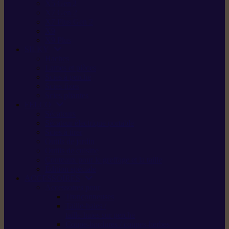
X5 Gen 2
X7 Gen 2
X7 Plus Gen 2
X9
X9 Plus
SILKY
Haches
Lames et pièces
Scies à perche
Scies fixes
Scies pliantes
FELCO
Sécateurs
Sécateur électrique portable
Scies à tirer
Outils de jardin
Outils de cuisine
Couteaux pour le greffage et la taille
Édition spéciale
ACCESSOIRES
Accessoires pour
Tronçonneuses
Taille-haies /
taille-haies sur perche
Coupe-bordures / coupes-herbes