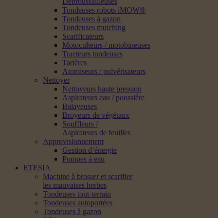
Débroussailleuses
Tondeuses robots iMOW®
Tondeuses à gazon
Tondeuses mulching
Scarificateurs
Motoculteurs / motobineuses
Tracteurs tondeuses
Tarières
Atomiseurs / pulvérisateurs
Nettoyer
Nettoyeurs haute pression
Aspirateurs eau / poussière
Balayeuses
Broyeurs de végétaux
Souffleurs /
Aspirateurs de feuilles
Approvisionnement
Gestion d’énergie
Pompes à eau
ETESIA
Machine à brosser et scarifier
les mauvaises herbes
Tondeuses tout-terrain
Tondeuses autoportées
Tondeuses à gazon