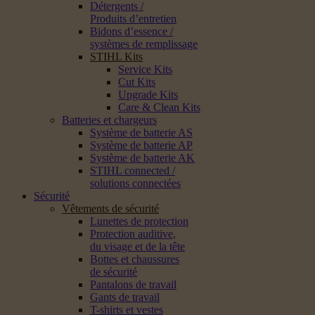
Détergents /
Produits d’entretien
Bidons d’essence /
systèmes de remplissage
STIHL Kits
Service Kits
Cut Kits
Upgrade Kits
Care & Clean Kits
Batteries et chargeurs
Système de batterie AS
Système de batterie AP
Système de batterie AK
STIHL connected /
solutions connectées
Sécurité
Vêtements de sécurité
Lunettes de protection
Protection auditive,
du visage et de la tête
Bottes et chaussures
de sécurité
Pantalons de travail
Gants de travail
T-shirts et vestes