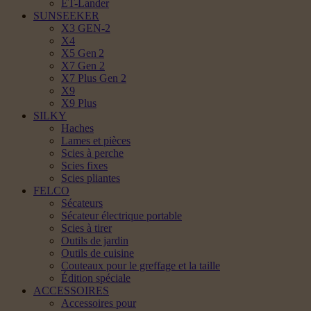
ET-Lander
SUNSEEKER
X3 GEN-2
X4
X5 Gen 2
X7 Gen 2
X7 Plus Gen 2
X9
X9 Plus
SILKY
Haches
Lames et pièces
Scies à perche
Scies fixes
Scies pliantes
FELCO
Sécateurs
Sécateur électrique portable
Scies à tirer
Outils de jardin
Outils de cuisine
Couteaux pour le greffage et la taille
Édition spéciale
ACCESSOIRES
Accessoires pour