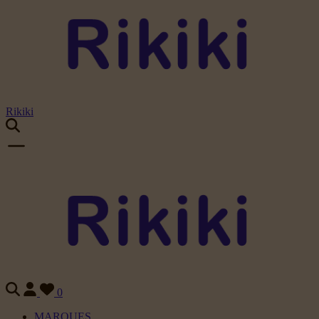
Rikiki
0
MARQUES