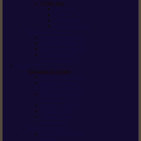
STIHL Kits
Service Kits
Cut Kits
Upgrade Kits
Care & Clean Kits
Batteries et chargeurs
Système de batterie AS
Système de batterie AP
Système de batterie AK
STIHL connected /
solutions connectées
Sécurité
Vêtements de sécurité
Lunettes de protection
Protection auditive,
du visage et de la tête
Bottes et chaussures
de sécurité
Pantalons de travail
Gants de travail
T-shirts et vestes
de protection
Directives et normes
Fiches de données de
sécurité