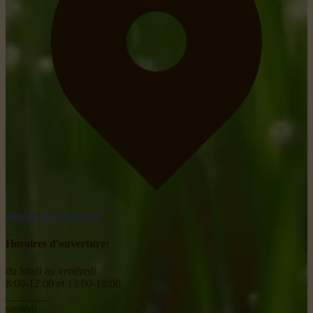
obtenir un itinéraire
Horaires d'ouverture:
du lundi au vendredi
8:00-12:00 et 13:00-18:00
________
samedi