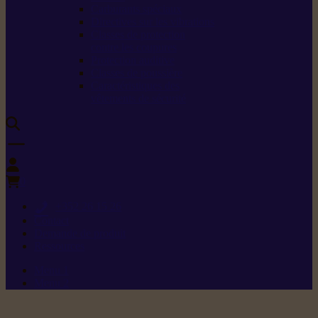
Carburants spéciaux
Directives sur les vibrations
Classes de protection
contre les coupures
Protection auditive
Classes de poussière
Caractéristiques des
vêtements de sécurité
0
+352 26 15 26
Contact
Demande de produit
Ressources
Menu 1
Menu 2