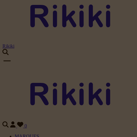
Rikiki
0
MARQUES