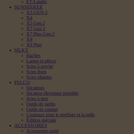
ET-Lander
SUNSEEKER
X3 GEN-2
X4
X5 Gen 2
X7 Gen 2
X7 Plus Gen 2
X9
X9 Plus
SILKY
Haches
Lames et pièces
Scies à perche
Scies fixes
Scies pliantes
FELCO
Sécateurs
Sécateur électrique portable
Scies à tirer
Outils de jardin
Outils de cuisine
Couteaux pour le greffage et la taille
Édition spéciale
ACCESSOIRES
Accessoires pour