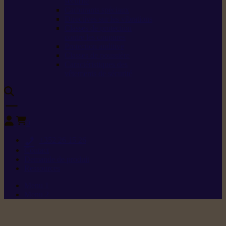
sécurité
Carburants spéciaux
Directives sur les vibrations
Classes de protection
contre les coupures
Protection auditive
Classes de poussière
Caractéristiques des
vêtements de sécurité
0
+352 26 15 26
Contact
Demande de produit
Ressources
Menu 1
Menu 2