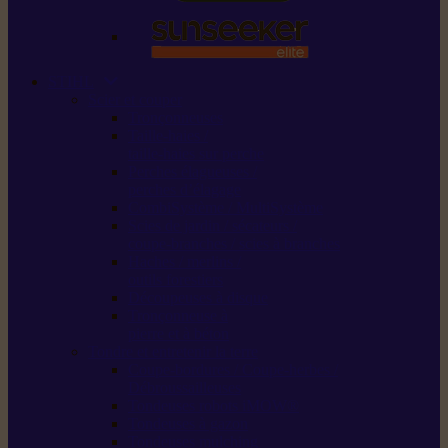
STIHL
Scier et couper
Tronçonneuses
Taille-haies /
taille-haies sur perche
Perches élagueuses /
perches d’élagage
CombiSystème / MultiSystème
Scies de jardin / sécateurs /
coupe-branches / scies à branches
Haches / merlins /
outils forestiers
Découpeuses à disque
Tronçonneuse à
pierre et à béton
Tondre et entretenir la terre
Coupe-bordures / Coupe-herbes /
Débroussailleuses
Tondeuses robots iMOW®
Tondeuses à gazon
Tondeuses mulching