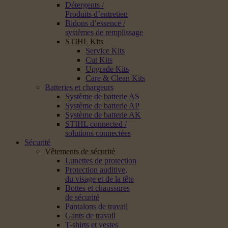
Détergents /
Produits d’entretien
Bidons d’essence /
systèmes de remplissage
STIHL Kits
Service Kits
Cut Kits
Upgrade Kits
Care & Clean Kits
Batteries et chargeurs
Système de batterie AS
Système de batterie AP
Système de batterie AK
STIHL connected /
solutions connectées
Sécurité
Vêtements de sécurité
Lunettes de protection
Protection auditive,
du visage et de la tête
Bottes et chaussures
de sécurité
Pantalons de travail
Gants de travail
T-shirts et vestes