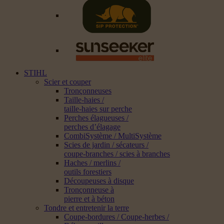
STIHL
Scier et couper
Tronçonneuses
Taille-haies /
taille-haies sur perche
Perches élagueuses /
perches d’élagage
CombiSystème / MultiSystème
Scies de jardin / sécateurs /
coupe-branches / scies à branches
Haches / merlins /
outils forestiers
Découpeuses à disque
Tronçonneuse à
pierre et à béton
Tondre et entretenir la terre
Coupe-bordures / Coupe-herbes /