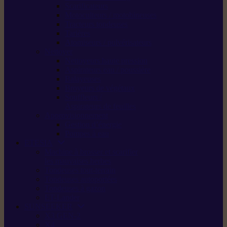
Scarificateurs
Motoculteurs / motobineuses
Tracteurs tondeuses
Tarières
Atomiseurs / pulvérisateurs
Nettoyer
Nettoyeurs haute pression
Aspirateurs eau / poussière
Balayeuses
Broyeurs de végétaux
Souffleurs /
Aspirateurs de feuilles
Approvisionnement
Gestion d’énergie
Pompes à eau
ETESIA
Machine à brosser et scarifier
les mauvaises herbes
Tondeuses tout-terrain
Tondeuses autoportées
Tondeuses à gazon
ET-Lander
SUNSEEKER
X3 GEN-2
X4