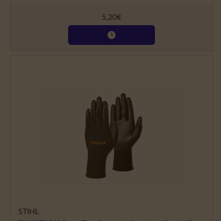
5,20
€
STIHL