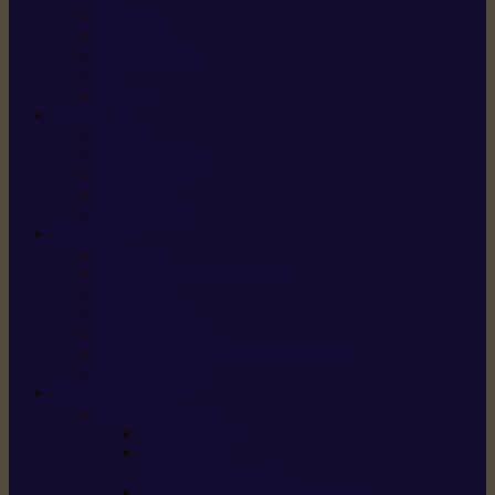
X5 Gen 2
X7 Gen 2
X7 Plus Gen 2
X9
X9 Plus
SILKY
Haches
Lames et pièces
Scies à perche
Scies fixes
Scies pliantes
FELCO
Sécateurs
Sécateur électrique portable
Scies à tirer
Outils de jardin
Outils de cuisine
Couteaux pour le greffage et la taille
Édition spéciale
ACCESSOIRES
Accessoires pour
Tronçonneuses
Taille-haies /
taille-haies sur perche
Coupe-bordures / coupes-herbes