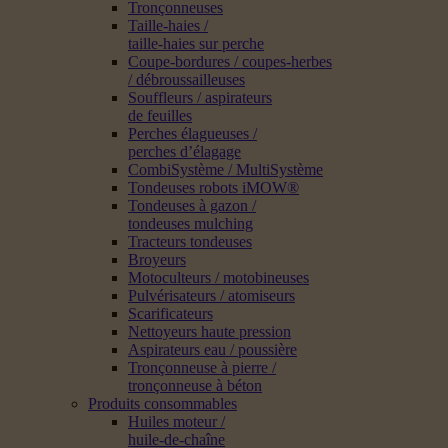
Tronçonneuses
Taille-haies /
taille-haies sur perche
Coupe-bordures / coupes-herbes
/ débroussailleuses
Souffleurs / aspirateurs
de feuilles
Perches élagueuses /
perches d’élagage
CombiSystème / MultiSystème
Tondeuses robots iMOW®
Tondeuses à gazon /
tondeuses mulching
Tracteurs tondeuses
Broyeurs
Motoculteurs / motobineuses
Pulvérisateurs / atomiseurs
Scarificateurs
Nettoyeurs haute pression
Aspirateurs eau / poussière
Tronçonneuse à pierre /
tronçonneuse à béton
Produits consommables
Huiles moteur /
huile-de-chaîne