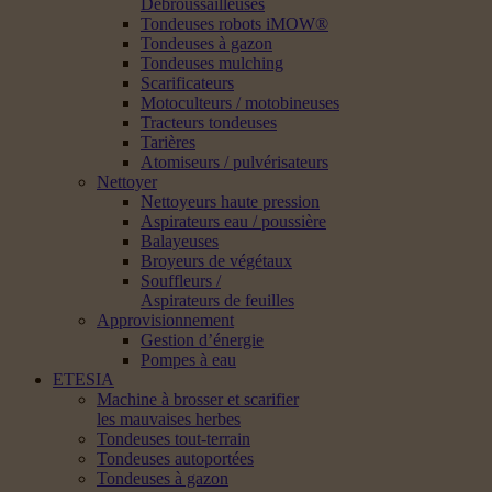
Débroussailleuses
Tondeuses robots iMOW®
Tondeuses à gazon
Tondeuses mulching
Scarificateurs
Motoculteurs / motobineuses
Tracteurs tondeuses
Tarières
Atomiseurs / pulvérisateurs
Nettoyer
Nettoyeurs haute pression
Aspirateurs eau / poussière
Balayeuses
Broyeurs de végétaux
Souffleurs /
Aspirateurs de feuilles
Approvisionnement
Gestion d’énergie
Pompes à eau
ETESIA
Machine à brosser et scarifier
les mauvaises herbes
Tondeuses tout-terrain
Tondeuses autoportées
Tondeuses à gazon