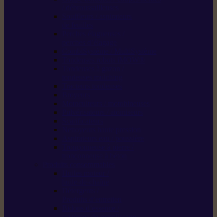
/ débroussailleuses
Souffleurs / aspirateurs
de feuilles
Perches élagueuses /
perches d’élagage
CombiSystème / MultiSystème
Tondeuses robots iMOW®
Tondeuses à gazon /
tondeuses mulching
Tracteurs tondeuses
Broyeurs
Motoculteurs / motobineuses
Pulvérisateurs / atomiseurs
Scarificateurs
Nettoyeurs haute pression
Aspirateurs eau / poussière
Tronçonneuse à pierre /
tronçonneuse à béton
Produits consommables
Huiles moteur /
huile-de-chaîne
Détergents /
Produits d’entretien
Bidons d’essence /
systèmes de remplissage