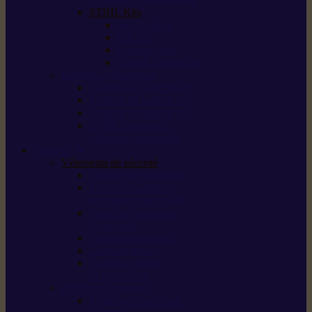
STIHL Kits
Service Kits
Cut Kits
Upgrade Kits
Care & Clean Kits
Batteries et chargeurs
Système de batterie AS
Système de batterie AP
Système de batterie AK
STIHL connected /
solutions connectées
Sécurité
Vêtements de sécurité
Lunettes de protection
Protection auditive,
du visage et de la tête
Bottes et chaussures
de sécurité
Pantalons de travail
Gants de travail
T-shirts et vestes
de protection
Directives et normes
Fiches de données de