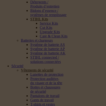
Détergents /
Produits d’entretien
Bidons d’essence /
systèmes de remplissage
STIHL Kits
Service Kits
Cut Kits
Upgrade Kits
Care & Clean Kits
Batteries et chargeurs
Système de batterie AS
Système de batterie AP
Système de batterie AK
STIHL connected /
solutions connectées
Sécurité
Vêtements de sécurité
Lunettes de protection
Protection auditive,
du visage et de la tête
Bottes et chaussures
de sécurité
Pantalons de travail
Gants de travail
T-shirts et vestes