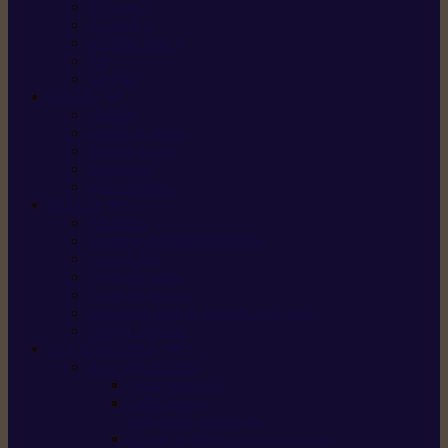
X5 Gen 2
X7 Gen 2
X7 Plus Gen 2
X9
X9 Plus
SILKY
Haches
Lames et pièces
Scies à perche
Scies fixes
Scies pliantes
FELCO
Sécateurs
Sécateur électrique portable
Scies à tirer
Outils de jardin
Outils de cuisine
Couteaux pour le greffage et la taille
Édition spéciale
ACCESSOIRES
Accessoires pour
Tronçonneuses
Taille-haies /
taille-haies sur perche
Coupe-bordures / coupes-herbes