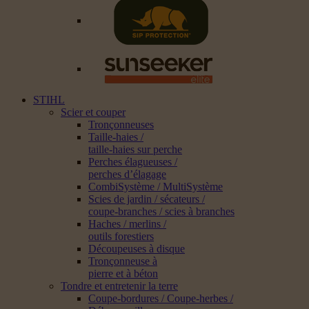
STIHL
Scier et couper
Tronçonneuses
Taille-haies /
taille-haies sur perche
Perches élagueuses /
perches d’élagage
CombiSystème / MultiSystème
Scies de jardin / sécateurs /
coupe-branches / scies à branches
Haches / merlins /
outils forestiers
Découpeuses à disque
Tronçonneuse à
pierre et à béton
Tondre et entretenir la terre
Coupe-bordures / Coupe-herbes /