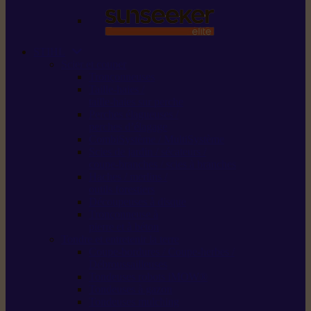
STIHL
Scier et couper
Tronçonneuses
Taille-haies /
taille-haies sur perche
Perches élagueuses /
perches d’élagage
CombiSystème / MultiSystème
Scies de jardin / sécateurs /
coupe-branches / scies à branches
Haches / merlins /
outils forestiers
Découpeuses à disque
Tronçonneuse à
pierre et à béton
Tondre et entretenir la terre
Coupe-bordures / Coupe-herbes /
Débroussailleuses
Tondeuses robots iMOW®
Tondeuses à gazon
Tondeuses mulching