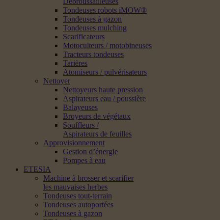
Débroussailleuses
Tondeuses robots iMOW®
Tondeuses à gazon
Tondeuses mulching
Scarificateurs
Motoculteurs / motobineuses
Tracteurs tondeuses
Tarières
Atomiseurs / pulvérisateurs
Nettoyer
Nettoyeurs haute pression
Aspirateurs eau / poussière
Balayeuses
Broyeurs de végétaux
Souffleurs /
Aspirateurs de feuilles
Approvisionnement
Gestion d’énergie
Pompes à eau
ETESIA
Machine à brosser et scarifier
les mauvaises herbes
Tondeuses tout-terrain
Tondeuses autoportées
Tondeuses à gazon