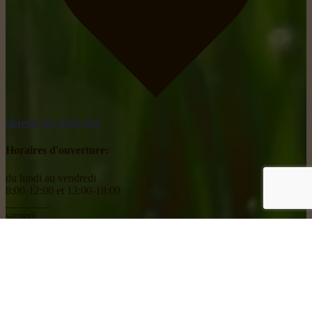
obtenir un itinéraire
Horaires d'ouverture:
du lundi au vendredi
8:00-12:00 et 13:00-18:00
________
samedi
8:00-18:00
Social