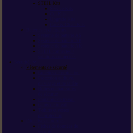
STIHL Kits
Service Kits
Cut Kits
Upgrade Kits
Care & Clean Kits
Batteries et chargeurs
Système de batterie AS
Système de batterie AP
Système de batterie AK
STIHL connected /
solutions connectées
Sécurité
Vêtements de sécurité
Lunettes de protection
Protection auditive,
du visage et de la tête
Bottes et chaussures
de sécurité
Pantalons de travail
Gants de travail
T-shirts et vestes
de protection
Directives et normes
Fiches de données de
sécurité