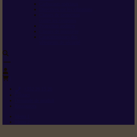
Carburants spéciaux
Directives sur les vibrations
Classes de protection
contre les coupures
Protection auditive
Classes de poussière
Caractéristiques des
vêtements de sécurité
0
+352 26 15 26
Contact
Demande de produit
Ressources
Menu 1
Menu 2