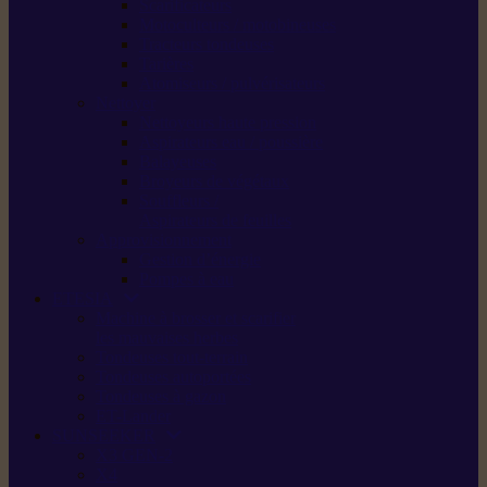
Scarificateurs
Motoculteurs / motobineuses
Tracteurs tondeuses
Tarières
Atomiseurs / pulvérisateurs
Nettoyer
Nettoyeurs haute pression
Aspirateurs eau / poussière
Balayeuses
Broyeurs de végétaux
Souffleurs /
Aspirateurs de feuilles
Approvisionnement
Gestion d’énergie
Pompes à eau
ETESIA
Machine à brosser et scarifier
les mauvaises herbes
Tondeuses tout-terrain
Tondeuses autoportées
Tondeuses à gazon
ET-Lander
SUNSEEKER
X3 GEN-2
X4