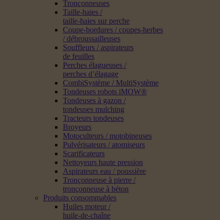
Tronçonneuses
Taille-haies /
taille-haies sur perche
Coupe-bordures / coupes-herbes
/ débroussailleuses
Souffleurs / aspirateurs
de feuilles
Perches élagueuses /
perches d’élagage
CombiSystème / MultiSystème
Tondeuses robots iMOW®
Tondeuses à gazon /
tondeuses mulching
Tracteurs tondeuses
Broyeurs
Motoculteurs / motobineuses
Pulvérisateurs / atomiseurs
Scarificateurs
Nettoyeurs haute pression
Aspirateurs eau / poussière
Tronçonneuse à pierre /
tronçonneuse à béton
Produits consommables
Huiles moteur /
huile-de-chaîne