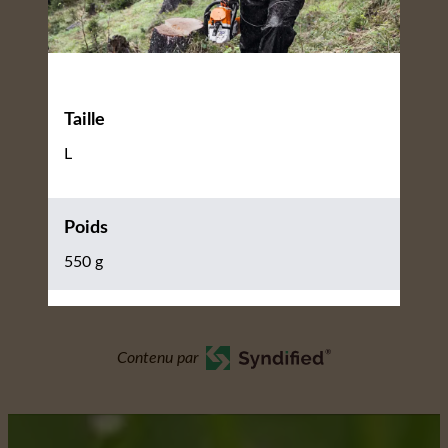
Taille
L
Poids
550 g
Contenu par