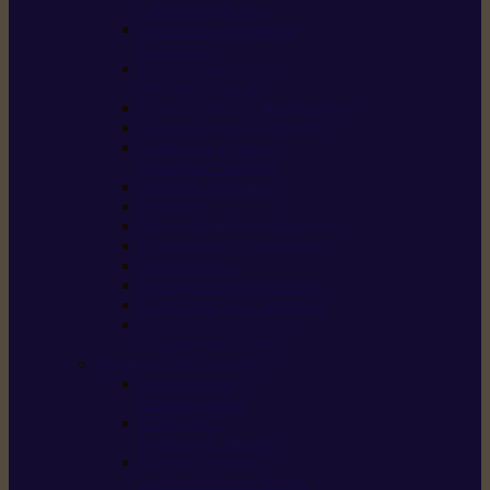
/ débroussailleuses
Souffleurs / aspirateurs
de feuilles
Perches élagueuses /
perches d’élagage
CombiSystème / MultiSystème
Tondeuses robots iMOW®
Tondeuses à gazon /
tondeuses mulching
Tracteurs tondeuses
Broyeurs
Motoculteurs / motobineuses
Pulvérisateurs / atomiseurs
Scarificateurs
Nettoyeurs haute pression
Aspirateurs eau / poussière
Tronçonneuse à pierre /
tronçonneuse à béton
Produits consommables
Huiles moteur /
huile-de-chaîne
Détergents /
Produits d’entretien
Bidons d’essence /
systèmes de remplissage