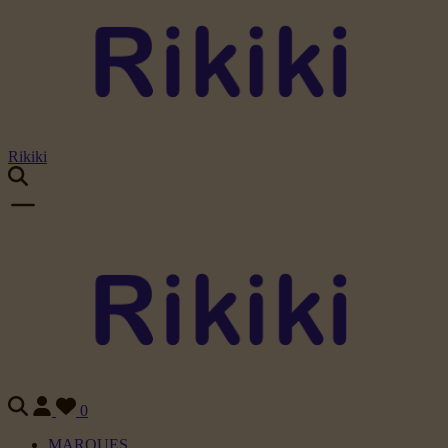
Rikiki
0
MARQUES