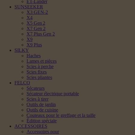
ET-Lander
SUNSEEKER
X3 GEN-2
X4
X5 Gen 2
X7 Gen 2
X7 Plus Gen 2
X9
X9 Plus
SILKY
Haches
Lames et pièces
Scies à perche
Scies fixes
Scies pliantes
FELCO
Sécateurs
Sécateur électrique portable
Scies à tirer
Outils de jardin
Outils de cuisine
Couteaux pour le greffage et la taille
Édition spéciale
ACCESSOIRES
Accessoires pour