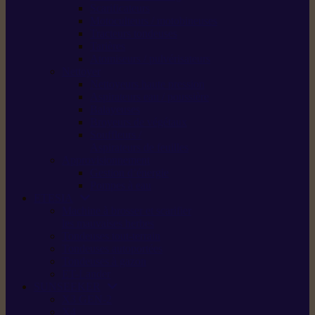
Scarificateurs
Motoculteurs / motobineuses
Tracteurs tondeuses
Tarières
Atomiseurs / pulvérisateurs
Nettoyer
Nettoyeurs haute pression
Aspirateurs eau / poussière
Balayeuses
Broyeurs de végétaux
Souffleurs /
Aspirateurs de feuilles
Approvisionnement
Gestion d’énergie
Pompes à eau
ETESIA
Machine à brosser et scarifier
les mauvaises herbes
Tondeuses tout-terrain
Tondeuses autoportées
Tondeuses à gazon
ET-Lander
SUNSEEKER
X3 GEN-2
X4