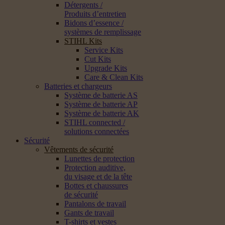
Détergents /
Produits d’entretien
Bidons d’essence /
systèmes de remplissage
STIHL Kits
Service Kits
Cut Kits
Upgrade Kits
Care & Clean Kits
Batteries et chargeurs
Système de batterie AS
Système de batterie AP
Système de batterie AK
STIHL connected /
solutions connectées
Sécurité
Vêtements de sécurité
Lunettes de protection
Protection auditive,
du visage et de la tête
Bottes et chaussures
de sécurité
Pantalons de travail
Gants de travail
T-shirts et vestes