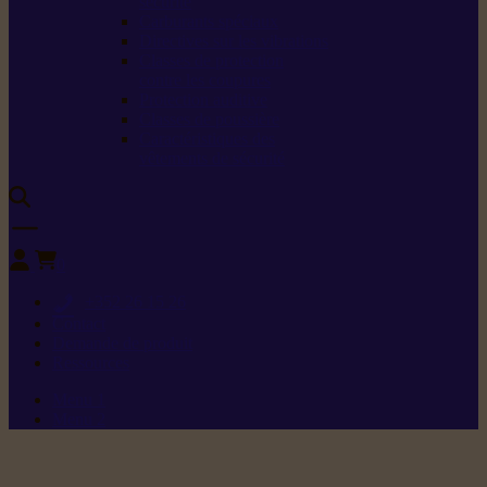
sécurité
Carburants spéciaux
Directives sur les vibrations
Classes de protection
contre les coupures
Protection auditive
Classes de poussière
Caractéristiques des
vêtements de sécurité
0
+352 26 15 26
Contact
Demande de produit
Ressources
Menu 1
Menu 2