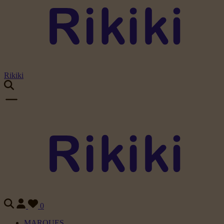
Rikiki
0
MARQUES