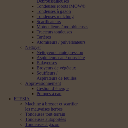
Débroussailleuses
Tondeuses robots iMOW®
Tondeuses à gazon
Tondeuses mulching
Scarificateurs
Motoculteurs / motobineuses
Tracteurs tondeuses
Tarières
Atomiseurs / pulvérisateurs
Nettoyer
Nettoyeurs haute pression
Aspirateurs eau / poussière
Balayeuses
Broyeurs de végétaux
Souffleurs /
Aspirateurs de feuilles
Approvisionnement
Gestion d’énergie
Pompes à eau
ETESIA
Machine à brosser et scarifier
les mauvaises herbes
Tondeuses tout-terrain
Tondeuses autoportées
Tondeuses à gazon