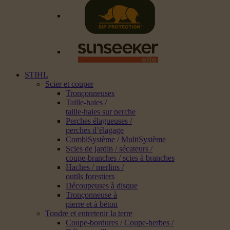
STIHL
Scier et couper
Tronçonneuses
Taille-haies /
taille-haies sur perche
Perches élagueuses /
perches d’élagage
CombiSystème / MultiSystème
Scies de jardin / sécateurs /
coupe-branches / scies à branches
Haches / merlins /
outils forestiers
Découpeuses à disque
Tronçonneuse à
pierre et à béton
Tondre et entretenir la terre
Coupe-bordures / Coupe-herbes /