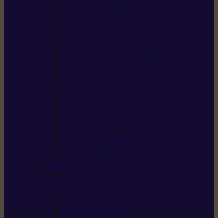
/ débroussailleuses
Souffleurs / aspirateurs
de feuilles
Perches élagueuses /
perches d’élagage
CombiSystème / MultiSystème
Tondeuses robots iMOW®
Tondeuses à gazon /
tondeuses mulching
Tracteurs tondeuses
Broyeurs
Motoculteurs / motobineuses
Pulvérisateurs / atomiseurs
Scarificateurs
Nettoyeurs haute pression
Aspirateurs eau / poussière
Tronçonneuse à pierre /
tronçonneuse à béton
Produits consommables
Huiles moteur /
huile-de-chaîne
Détergents /
Produits d’entretien
Bidons d’essence /
systèmes de remplissage