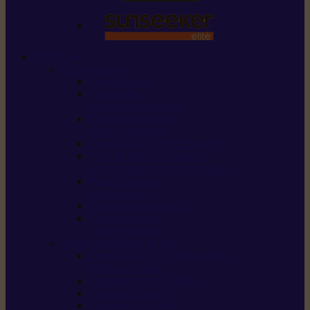
STIHL
Scier et couper
Tronçonneuses
Taille-haies /
taille-haies sur perche
Perches élagueuses /
perches d’élagage
CombiSystème / MultiSystème
Scies de jardin / sécateurs /
coupe-branches / scies à branches
Haches / merlins /
outils forestiers
Découpeuses à disque
Tronçonneuse à
pierre et à béton
Tondre et entretenir la terre
Coupe-bordures / Coupe-herbes /
Débroussailleuses
Tondeuses robots iMOW®
Tondeuses à gazon
Tondeuses mulching