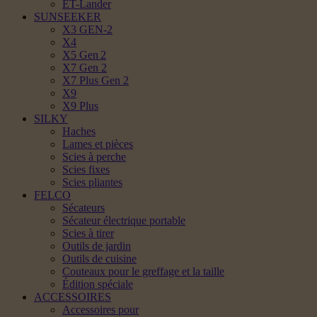
ET-Lander
SUNSEEKER
X3 GEN-2
X4
X5 Gen 2
X7 Gen 2
X7 Plus Gen 2
X9
X9 Plus
SILKY
Haches
Lames et pièces
Scies à perche
Scies fixes
Scies pliantes
FELCO
Sécateurs
Sécateur électrique portable
Scies à tirer
Outils de jardin
Outils de cuisine
Couteaux pour le greffage et la taille
Édition spéciale
ACCESSOIRES
Accessoires pour