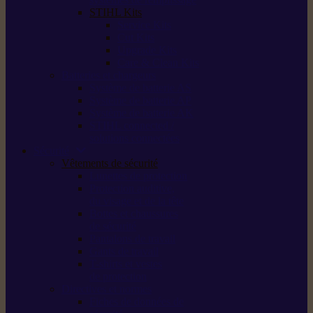
STIHL Kits
Service Kits
Cut Kits
Upgrade Kits
Care & Clean Kits
Batteries et chargeurs
Système de batterie AS
Système de batterie AP
Système de batterie AK
STIHL connected /
solutions connectées
Sécurité
Vêtements de sécurité
Lunettes de protection
Protection auditive,
du visage et de la tête
Bottes et chaussures
de sécurité
Pantalons de travail
Gants de travail
T-shirts et vestes
de protection
Directives et normes
Fiches de données de