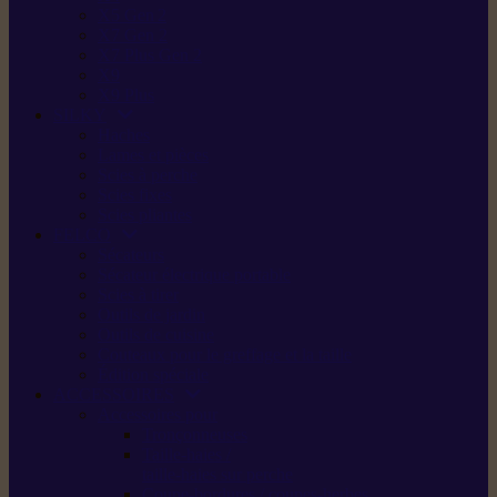
X5 Gen 2
X7 Gen 2
X7 Plus Gen 2
X9
X9 Plus
SILKY
Haches
Lames et pièces
Scies à perche
Scies fixes
Scies pliantes
FELCO
Sécateurs
Sécateur électrique portable
Scies à tirer
Outils de jardin
Outils de cuisine
Couteaux pour le greffage et la taille
Édition spéciale
ACCESSOIRES
Accessoires pour
Tronçonneuses
Taille-haies /
taille-haies sur perche
Coupe-bordures / coupes-herbes