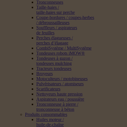
Tronçonneuses
Taille-haies /
taille-haies sur perche
Coupe-bordures / coupes-herbes
/ débroussailleuses
Souffleurs / aspirateurs
de feuilles
Perches élagueuses /
perches d’élagage
CombiSystème / MultiSystème
Tondeuses robots iMOW®
Tondeuses à gazon /
tondeuses mulching
Tracteurs tondeuses
Broyeurs
Motoculteurs / motobineuses
Pulvérisateurs / atomiseurs
Scarificateurs
Nettoyeurs haute pression
Aspirateurs eau / poussière
Tronçonneuse à pierre /
tronçonneuse à béton
Produits consommables
Huiles moteur /
huile-de-chaîne