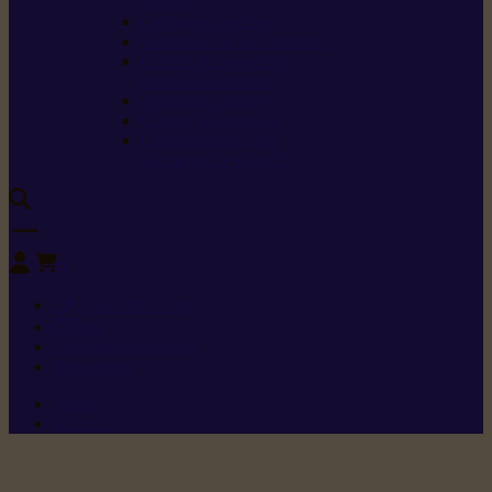
sécurité
Carburants spéciaux
Directives sur les vibrations
Classes de protection
contre les coupures
Protection auditive
Classes de poussière
Caractéristiques des
vêtements de sécurité
0
+352 26 15 26
Contact
Demande de produit
Ressources
Menu 1
Menu 2