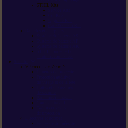
STIHL Kits
Service Kits
Cut Kits
Upgrade Kits
Care & Clean Kits
Batteries et chargeurs
Système de batterie AS
Système de batterie AP
Système de batterie AK
STIHL connected /
solutions connectées
Sécurité
Vêtements de sécurité
Lunettes de protection
Protection auditive,
du visage et de la tête
Bottes et chaussures
de sécurité
Pantalons de travail
Gants de travail
T-shirts et vestes
de protection
Directives et normes
Fiches de données de