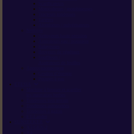
Scarificateurs
Motoculteurs / motobineuses
Tracteurs tondeuses
Tarières
Atomiseurs / pulvérisateurs
Nettoyer
Nettoyeurs haute pression
Aspirateurs eau / poussière
Balayeuses
Broyeurs de végétaux
Souffleurs /
Aspirateurs de feuilles
Approvisionnement
Gestion d’énergie
Pompes à eau
ETESIA
Machine à brosser et scarifier
les mauvaises herbes
Tondeuses tout-terrain
Tondeuses autoportées
Tondeuses à gazon
ET-Lander
SUNSEEKER
X3 GEN-2
X4