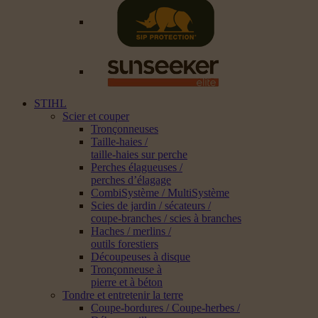
STIHL
Scier et couper
Tronçonneuses
Taille-haies /
taille-haies sur perche
Perches élagueuses /
perches d’élagage
CombiSystème / MultiSystème
Scies de jardin / sécateurs /
coupe-branches / scies à branches
Haches / merlins /
outils forestiers
Découpeuses à disque
Tronçonneuse à
pierre et à béton
Tondre et entretenir la terre
Coupe-bordures / Coupe-herbes /