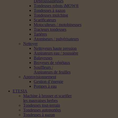
Débroussailleuses
Tondeuses robots iMOW®
Tondeuses à gazon
Tondeuses mulching
Scarificateurs
Motoculteurs / motobineuses
Tracteurs tondeuses
Tarières
Atomiseurs / pulvérisateurs
Nettoyer
Nettoyeurs haute pression
Aspirateurs eau / poussière
Balayeuses
Broyeurs de végétaux
Souffleurs /
Aspirateurs de feuilles
Approvisionnement
Gestion d’énergie
Pompes à eau
ETESIA
Machine à brosser et scarifier
les mauvaises herbes
Tondeuses tout-terrain
Tondeuses autoportées
Tondeuses à gazon