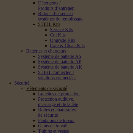
Détergents /
Produits d’entretien
Bidons d’essence /
systèmes de remplissage
STIHL Kits
Service Kits
Cut Kits
Upgrade Kits
Care & Clean Kits
Batteries et chargeurs
Système de batterie AS
Système de batterie AP
Système de batterie AK
STIHL connected /
solutions connectées
Sécurité
Vêtements de sécurité
Lunettes de protection
Protection auditive,
du visage et de la tête
Bottes et chaussures
de sécurité
Pantalons de travail
Gants de travail
T-shirts et vestes