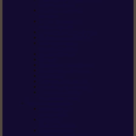
/ débroussailleuses
Souffleurs / aspirateurs
de feuilles
Perches élagueuses /
perches d’élagage
CombiSystème / MultiSystème
Tondeuses robots iMOW®
Tondeuses à gazon /
tondeuses mulching
Tracteurs tondeuses
Broyeurs
Motoculteurs / motobineuses
Pulvérisateurs / atomiseurs
Scarificateurs
Nettoyeurs haute pression
Aspirateurs eau / poussière
Tronçonneuse à pierre /
tronçonneuse à béton
Produits consommables
Huiles moteur /
huile-de-chaîne
Détergents /
Produits d’entretien
Bidons d’essence /
systèmes de remplissage