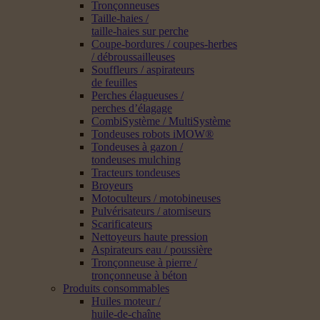
Tronçonneuses
Taille-haies /
taille-haies sur perche
Coupe-bordures / coupes-herbes
/ débroussailleuses
Souffleurs / aspirateurs
de feuilles
Perches élagueuses /
perches d’élagage
CombiSystème / MultiSystème
Tondeuses robots iMOW®
Tondeuses à gazon /
tondeuses mulching
Tracteurs tondeuses
Broyeurs
Motoculteurs / motobineuses
Pulvérisateurs / atomiseurs
Scarificateurs
Nettoyeurs haute pression
Aspirateurs eau / poussière
Tronçonneuse à pierre /
tronçonneuse à béton
Produits consommables
Huiles moteur /
huile-de-chaîne