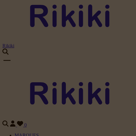
Rikiki
0
MARQUES