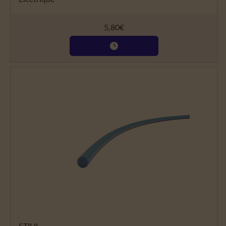
5,80
€