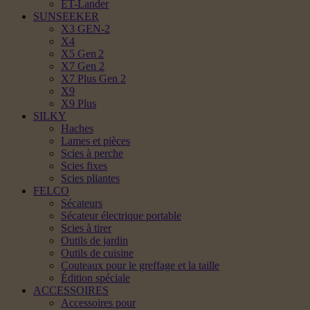
ET-Lander
SUNSEEKER
X3 GEN-2
X4
X5 Gen 2
X7 Gen 2
X7 Plus Gen 2
X9
X9 Plus
SILKY
Haches
Lames et pièces
Scies à perche
Scies fixes
Scies pliantes
FELCO
Sécateurs
Sécateur électrique portable
Scies à tirer
Outils de jardin
Outils de cuisine
Couteaux pour le greffage et la taille
Édition spéciale
ACCESSOIRES
Accessoires pour