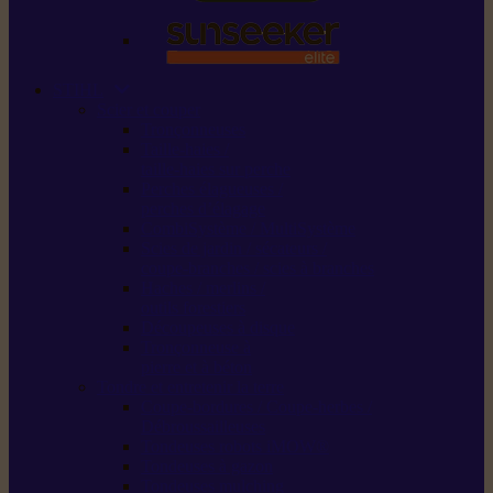
STIHL
Scier et couper
Tronçonneuses
Taille-haies /
taille-haies sur perche
Perches élagueuses /
perches d’élagage
CombiSystème / MultiSystème
Scies de jardin / sécateurs /
coupe-branches / scies à branches
Haches / merlins /
outils forestiers
Découpeuses à disque
Tronçonneuse à
pierre et à béton
Tondre et entretenir la terre
Coupe-bordures / Coupe-herbes /
Débroussailleuses
Tondeuses robots iMOW®
Tondeuses à gazon
Tondeuses mulching