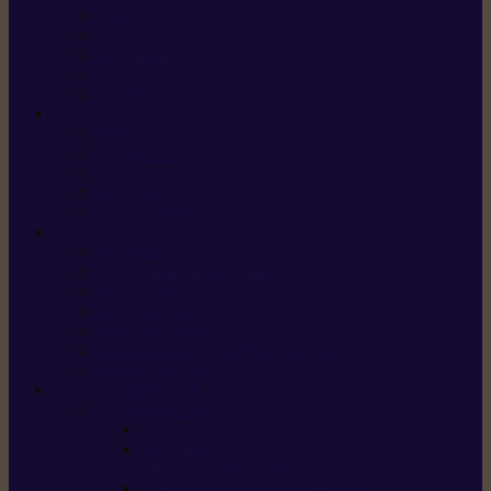
X5 Gen 2
X7 Gen 2
X7 Plus Gen 2
X9
X9 Plus
SILKY
Haches
Lames et pièces
Scies à perche
Scies fixes
Scies pliantes
FELCO
Sécateurs
Sécateur électrique portable
Scies à tirer
Outils de jardin
Outils de cuisine
Couteaux pour le greffage et la taille
Édition spéciale
ACCESSOIRES
Accessoires pour
Tronçonneuses
Taille-haies /
taille-haies sur perche
Coupe-bordures / coupes-herbes