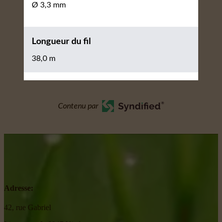
Ø 3,3 mm
Longueur du fil
38,0 m
Contenu par
Adresse:
42, rue Gabriel