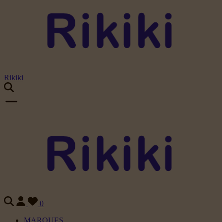
Rikiki
0
MARQUES