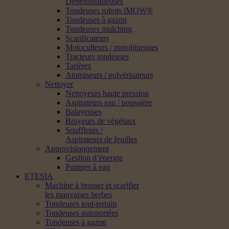
Débroussailleuses
Tondeuses robots iMOW®
Tondeuses à gazon
Tondeuses mulching
Scarificateurs
Motoculteurs / motobineuses
Tracteurs tondeuses
Tarières
Atomiseurs / pulvérisateurs
Nettoyer
Nettoyeurs haute pression
Aspirateurs eau / poussière
Balayeuses
Broyeurs de végétaux
Souffleurs /
Aspirateurs de feuilles
Approvisionnement
Gestion d’énergie
Pompes à eau
ETESIA
Machine à brosser et scarifier
les mauvaises herbes
Tondeuses tout-terrain
Tondeuses autoportées
Tondeuses à gazon