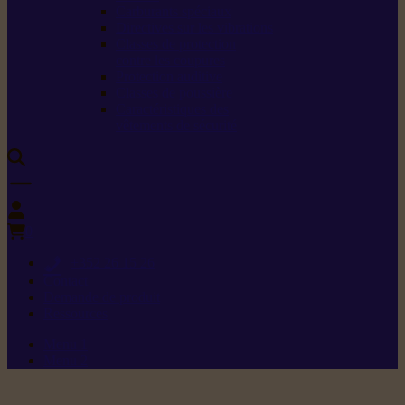
Carburants spéciaux
Directives sur les vibrations
Classes de protection
contre les coupures
Protection auditive
Classes de poussière
Caractéristiques des
vêtements de sécurité
0
+352 26 15 26
Contact
Demande de produit
Ressources
Menu 1
Menu 2