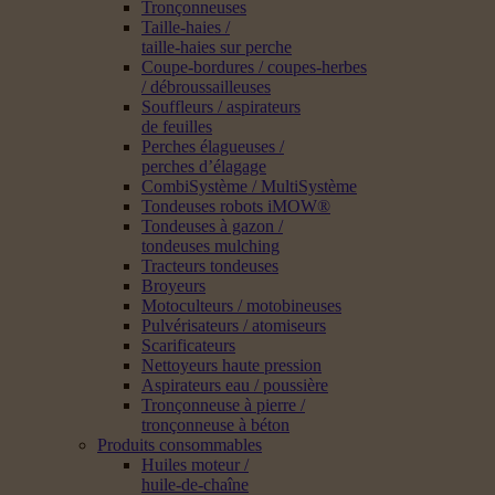
Tronçonneuses
Taille-haies /
taille-haies sur perche
Coupe-bordures / coupes-herbes
/ débroussailleuses
Souffleurs / aspirateurs
de feuilles
Perches élagueuses /
perches d’élagage
CombiSystème / MultiSystème
Tondeuses robots iMOW®
Tondeuses à gazon /
tondeuses mulching
Tracteurs tondeuses
Broyeurs
Motoculteurs / motobineuses
Pulvérisateurs / atomiseurs
Scarificateurs
Nettoyeurs haute pression
Aspirateurs eau / poussière
Tronçonneuse à pierre /
tronçonneuse à béton
Produits consommables
Huiles moteur /
huile-de-chaîne