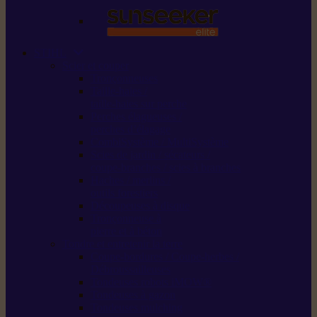
STIHL
Scier et couper
Tronçonneuses
Taille-haies /
taille-haies sur perche
Perches élagueuses /
perches d’élagage
CombiSystème / MultiSystème
Scies de jardin / sécateurs /
coupe-branches / scies à branches
Haches / merlins /
outils forestiers
Découpeuses à disque
Tronçonneuse à
pierre et à béton
Tondre et entretenir la terre
Coupe-bordures / Coupe-herbes /
Débroussailleuses
Tondeuses robots iMOW®
Tondeuses à gazon
Tondeuses mulching