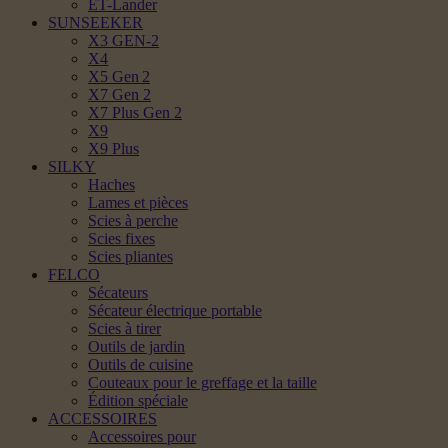
ET-Lander
SUNSEEKER
X3 GEN-2
X4
X5 Gen 2
X7 Gen 2
X7 Plus Gen 2
X9
X9 Plus
SILKY
Haches
Lames et pièces
Scies à perche
Scies fixes
Scies pliantes
FELCO
Sécateurs
Sécateur électrique portable
Scies à tirer
Outils de jardin
Outils de cuisine
Couteaux pour le greffage et la taille
Édition spéciale
ACCESSOIRES
Accessoires pour