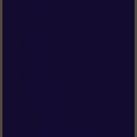
X5 Gen 2
X7 Gen 2
X7 Plus Gen 2
X9
X9 Plus
SILKY
Haches
Lames et pièces
Scies à perche
Scies fixes
Scies pliantes
FELCO
Sécateurs
Sécateur électrique portable
Scies à tirer
Outils de jardin
Outils de cuisine
Couteaux pour le greffage et la taille
Édition spéciale
ACCESSOIRES
Accessoires pour
Tronçonneuses
Taille-haies /
taille-haies sur perche
Coupe-bordures / coupes-herbes