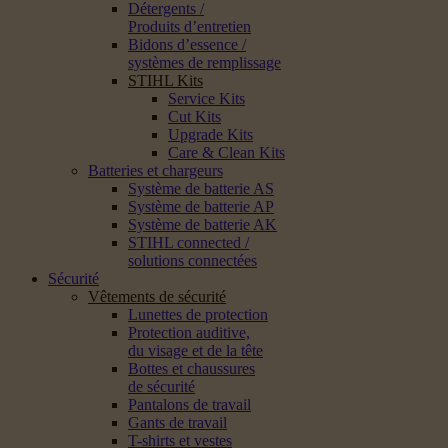
Détergents /
Produits d’entretien
Bidons d’essence /
systèmes de remplissage
STIHL Kits
Service Kits
Cut Kits
Upgrade Kits
Care & Clean Kits
Batteries et chargeurs
Système de batterie AS
Système de batterie AP
Système de batterie AK
STIHL connected /
solutions connectées
Sécurité
Vêtements de sécurité
Lunettes de protection
Protection auditive,
du visage et de la tête
Bottes et chaussures
de sécurité
Pantalons de travail
Gants de travail
T-shirts et vestes