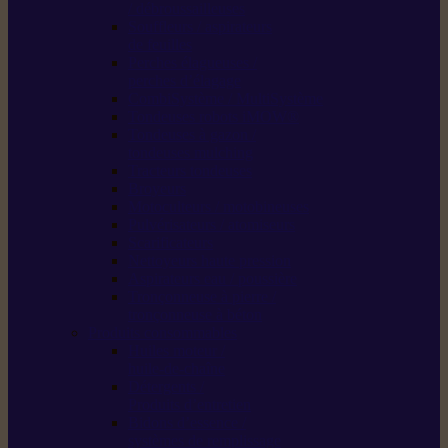
/ débroussailleuses
Souffleurs / aspirateurs
de feuilles
Perches élagueuses /
perches d’élagage
CombiSystème / MultiSystème
Tondeuses robots iMOW®
Tondeuses à gazon /
tondeuses mulching
Tracteurs tondeuses
Broyeurs
Motoculteurs / motobineuses
Pulvérisateurs / atomiseurs
Scarificateurs
Nettoyeurs haute pression
Aspirateurs eau / poussière
Tronçonneuse à pierre /
tronçonneuse à béton
Produits consommables
Huiles moteur /
huile-de-chaîne
Détergents /
Produits d’entretien
Bidons d’essence /
systèmes de remplissage