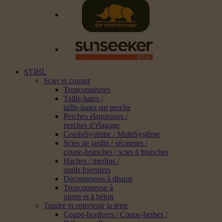
STIHL
Scier et couper
Tronçonneuses
Taille-haies /
taille-haies sur perche
Perches élagueuses /
perches d’élagage
CombiSystème / MultiSystème
Scies de jardin / sécateurs /
coupe-branches / scies à branches
Haches / merlins /
outils forestiers
Découpeuses à disque
Tronçonneuse à
pierre et à béton
Tondre et entretenir la terre
Coupe-bordures / Coupe-herbes /