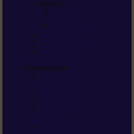
STIHL Kits
Service Kits
Cut Kits
Upgrade Kits
Care & Clean Kits
Batteries et chargeurs
Système de batterie AS
Système de batterie AP
Système de batterie AK
STIHL connected /
solutions connectées
Sécurité
Vêtements de sécurité
Lunettes de protection
Protection auditive,
du visage et de la tête
Bottes et chaussures
de sécurité
Pantalons de travail
Gants de travail
T-shirts et vestes
de protection
Directives et normes
Fiches de données de
sécurité