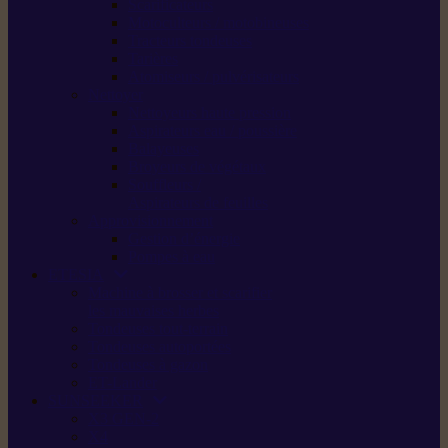
Scarificateurs
Motoculteurs / motobineuses
Tracteurs tondeuses
Tarières
Atomiseurs / pulvérisateurs
Nettoyer
Nettoyeurs haute pression
Aspirateurs eau / poussière
Balayeuses
Broyeurs de végétaux
Souffleurs /
Aspirateurs de feuilles
Approvisionnement
Gestion d’énergie
Pompes à eau
ETESIA
Machine à brosser et scarifier
les mauvaises herbes
Tondeuses tout-terrain
Tondeuses autoportées
Tondeuses à gazon
ET-Lander
SUNSEEKER
X3 GEN-2
X4