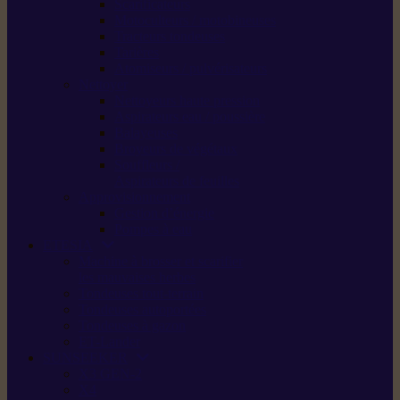
Scarificateurs
Motoculteurs / motobineuses
Tracteurs tondeuses
Tarières
Atomiseurs / pulvérisateurs
Nettoyer
Nettoyeurs haute pression
Aspirateurs eau / poussière
Balayeuses
Broyeurs de végétaux
Souffleurs /
Aspirateurs de feuilles
Approvisionnement
Gestion d’énergie
Pompes à eau
ETESIA
Machine à brosser et scarifier
les mauvaises herbes
Tondeuses tout-terrain
Tondeuses autoportées
Tondeuses à gazon
ET-Lander
SUNSEEKER
X3 GEN-2
X4