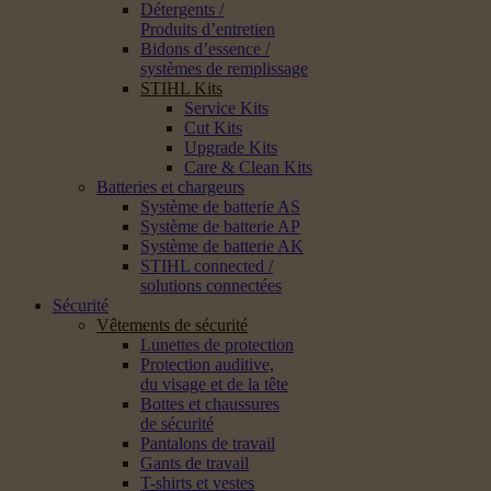
Détergents /
Produits d’entretien
Bidons d’essence /
systèmes de remplissage
STIHL Kits
Service Kits
Cut Kits
Upgrade Kits
Care & Clean Kits
Batteries et chargeurs
Système de batterie AS
Système de batterie AP
Système de batterie AK
STIHL connected /
solutions connectées
Sécurité
Vêtements de sécurité
Lunettes de protection
Protection auditive,
du visage et de la tête
Bottes et chaussures
de sécurité
Pantalons de travail
Gants de travail
T-shirts et vestes