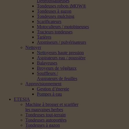
Débroussailleuses
Tondeuses robots iMOW®
Tondeuses à gazon
Tondeuses mulching
Scarificateurs
Motoculteurs / motobineuses
Tracteurs tondeuses
Tarières
Atomiseurs / pulvérisateurs
Nettoyer
Nettoyeurs haute pression
Aspirateurs eau / poussière
Balayeuses
Broyeurs de végétaux
Souffleurs /
Aspirateurs de feuilles
Approvisionnement
Gestion d’énergie
Pompes à eau
ETESIA
Machine à brosser et scarifier
les mauvaises herbes
Tondeuses tout-terrain
Tondeuses autoportées
Tondeuses à gazon