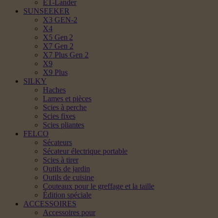
ET-Lander
SUNSEEKER
X3 GEN-2
X4
X5 Gen 2
X7 Gen 2
X7 Plus Gen 2
X9
X9 Plus
SILKY
Haches
Lames et pièces
Scies à perche
Scies fixes
Scies pliantes
FELCO
Sécateurs
Sécateur électrique portable
Scies à tirer
Outils de jardin
Outils de cuisine
Couteaux pour le greffage et la taille
Édition spéciale
ACCESSOIRES
Accessoires pour