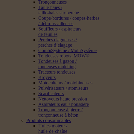
Tronçonneuses
Taille-haies /
taille-haies sur perche
Coupe-bordures / coupes-herbes
/ débroussailleuses
Souffleurs / aspirateurs
de feuilles
Perches élagueuses /
perches d’élagage
CombiSystème / MultiSystème
Tondeuses robots iMOW®
Tondeuses à gazon /
tondeuses mulching
Tracteurs tondeuses
Broyeurs
Motoculteurs / motobineuses
Pulvérisateurs / atomiseurs
Scarificateurs
Nettoyeurs haute pression
Aspirateurs eau / poussière
Tronçonneuse à pierre /
tronçonneuse à béton
Produits consommables
Huiles moteur /
huile-de-chaîne