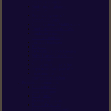
/ débroussailleuses
Souffleurs / aspirateurs
de feuilles
Perches élagueuses /
perches d’élagage
CombiSystème / MultiSystème
Tondeuses robots iMOW®
Tondeuses à gazon /
tondeuses mulching
Tracteurs tondeuses
Broyeurs
Motoculteurs / motobineuses
Pulvérisateurs / atomiseurs
Scarificateurs
Nettoyeurs haute pression
Aspirateurs eau / poussière
Tronçonneuse à pierre /
tronçonneuse à béton
Produits consommables
Huiles moteur /
huile-de-chaîne
Détergents /
Produits d’entretien
Bidons d’essence /
systèmes de remplissage