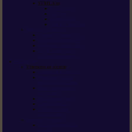
STIHL Kits
Service Kits
Cut Kits
Upgrade Kits
Care & Clean Kits
Batteries et chargeurs
Système de batterie AS
Système de batterie AP
Système de batterie AK
STIHL connected /
solutions connectées
Sécurité
Vêtements de sécurité
Lunettes de protection
Protection auditive,
du visage et de la tête
Bottes et chaussures
de sécurité
Pantalons de travail
Gants de travail
T-shirts et vestes
de protection
Directives et normes
Fiches de données de
sécurité