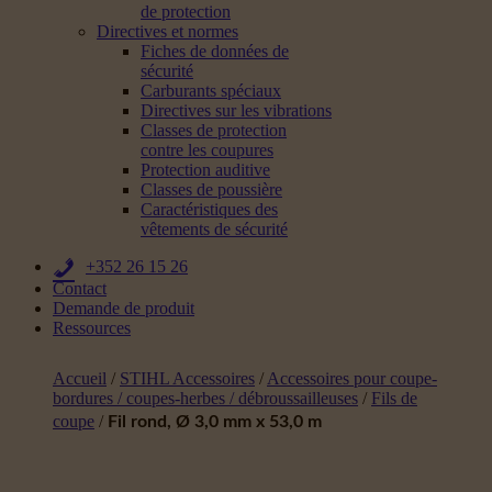
de protection
Directives et normes
Fiches de données de
sécurité
Carburants spéciaux
Directives sur les vibrations
Classes de protection
contre les coupures
Protection auditive
Classes de poussière
Caractéristiques des
vêtements de sécurité
+352 26 15 26
Contact
Demande de produit
Ressources
Accueil
/
STIHL Accessoires
/
Accessoires pour coupe-
bordures / coupes-herbes / débroussailleuses
/
Fils de
coupe
/
Fil rond, Ø 3,0 mm x 53,0 m