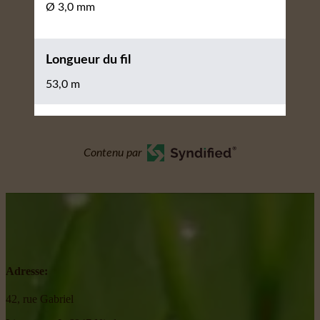
Ø 3,0 mm
Longueur du fil
53,0 m
Contenu par
Adresse:
42, rue Gabriel