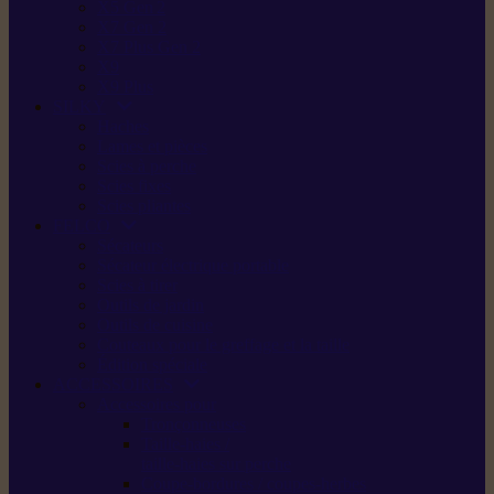
X5 Gen 2
X7 Gen 2
X7 Plus Gen 2
X9
X9 Plus
SILKY
Haches
Lames et pièces
Scies à perche
Scies fixes
Scies pliantes
FELCO
Sécateurs
Sécateur électrique portable
Scies à tirer
Outils de jardin
Outils de cuisine
Couteaux pour le greffage et la taille
Édition spéciale
ACCESSOIRES
Accessoires pour
Tronçonneuses
Taille-haies /
taille-haies sur perche
Coupe-bordures / coupes-herbes