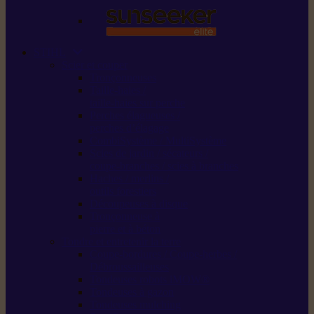
STIHL
Scier et couper
Tronçonneuses
Taille-haies /
taille-haies sur perche
Perches élagueuses /
perches d’élagage
CombiSystème / MultiSystème
Scies de jardin / sécateurs /
coupe-branches / scies à branches
Haches / merlins /
outils forestiers
Découpeuses à disque
Tronçonneuse à
pierre et à béton
Tondre et entretenir la terre
Coupe-bordures / Coupe-herbes /
Débroussailleuses
Tondeuses robots iMOW®
Tondeuses à gazon
Tondeuses mulching