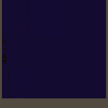
Carburants spéciaux
Directives sur les vibrations
Classes de protection
contre les coupures
Protection auditive
Classes de poussière
Caractéristiques des
vêtements de sécurité
0
+352 26 15 26
Contact
Demande de produit
Ressources
Menu 1
Menu 2