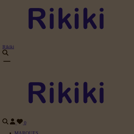
Rikiki
0
MARQUES