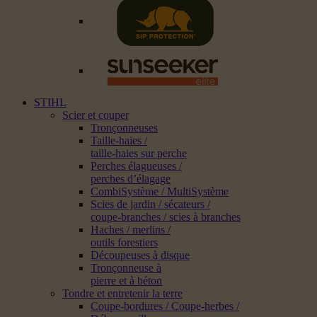
STIHL
Scier et couper
Tronçonneuses
Taille-haies /
taille-haies sur perche
Perches élagueuses /
perches d’élagage
CombiSystème / MultiSystème
Scies de jardin / sécateurs /
coupe-branches / scies à branches
Haches / merlins /
outils forestiers
Découpeuses à disque
Tronçonneuse à
pierre et à béton
Tondre et entretenir la terre
Coupe-bordures / Coupe-herbes /