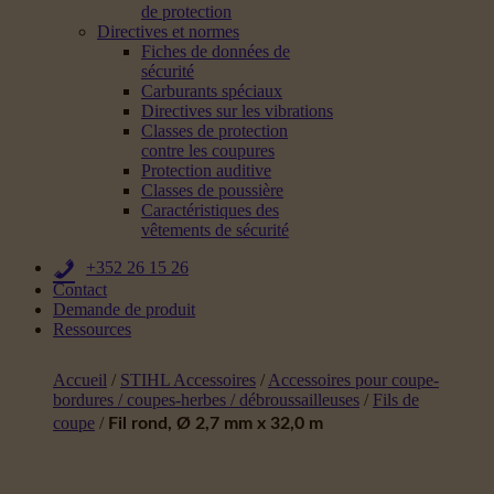
de protection
Directives et normes
Fiches de données de
sécurité
Carburants spéciaux
Directives sur les vibrations
Classes de protection
contre les coupures
Protection auditive
Classes de poussière
Caractéristiques des
vêtements de sécurité
+352 26 15 26
Contact
Demande de produit
Ressources
Accueil
/
STIHL Accessoires
/
Accessoires pour coupe-
bordures / coupes-herbes / débroussailleuses
/
Fils de
coupe
/
Fil rond, Ø 2,7 mm x 32,0 m