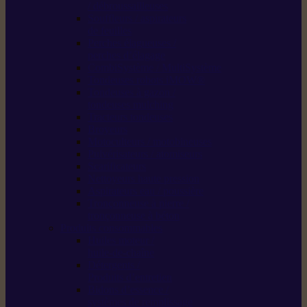
/ débroussailleuses
Souffleurs / aspirateurs
de feuilles
Perches élagueuses /
perches d’élagage
CombiSystème / MultiSystème
Tondeuses robots iMOW®
Tondeuses à gazon /
tondeuses mulching
Tracteurs tondeuses
Broyeurs
Motoculteurs / motobineuses
Pulvérisateurs / atomiseurs
Scarificateurs
Nettoyeurs haute pression
Aspirateurs eau / poussière
Tronçonneuse à pierre /
tronçonneuse à béton
Produits consommables
Huiles moteur /
huile-de-chaîne
Détergents /
Produits d’entretien
Bidons d’essence /
systèmes de remplissage