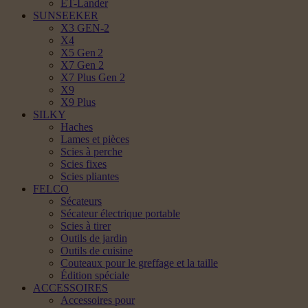
ET-Lander
SUNSEEKER
X3 GEN-2
X4
X5 Gen 2
X7 Gen 2
X7 Plus Gen 2
X9
X9 Plus
SILKY
Haches
Lames et pièces
Scies à perche
Scies fixes
Scies pliantes
FELCO
Sécateurs
Sécateur électrique portable
Scies à tirer
Outils de jardin
Outils de cuisine
Couteaux pour le greffage et la taille
Édition spéciale
ACCESSOIRES
Accessoires pour