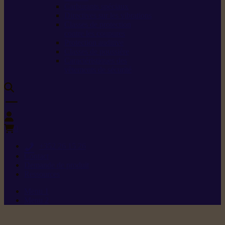
Carburants spéciaux
Directives sur les vibrations
Classes de protection
contre les coupures
Protection auditive
Classes de poussière
Caractéristiques des
vêtements de sécurité
0
+352 26 15 26
Contact
Demande de produit
Ressources
Menu 1
Menu 2