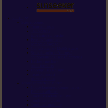
STIHL
Scier et couper
Tronçonneuses
Taille-haies /
taille-haies sur perche
Perches élagueuses /
perches d’élagage
CombiSystème / MultiSystème
Scies de jardin / sécateurs /
coupe-branches / scies à branches
Haches / merlins /
outils forestiers
Découpeuses à disque
Tronçonneuse à
pierre et à béton
Tondre et entretenir la terre
Coupe-bordures / Coupe-herbes /
Débroussailleuses
Tondeuses robots iMOW®
Tondeuses à gazon
Tondeuses mulching