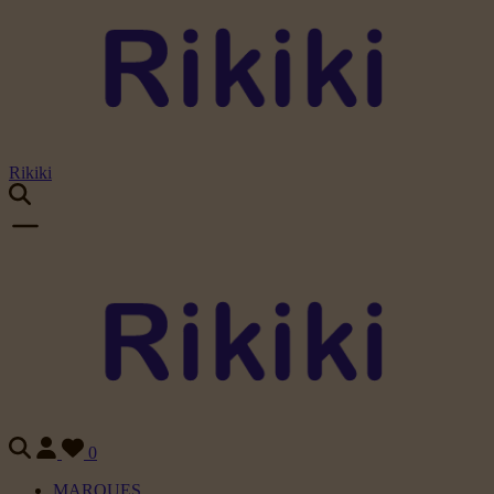
Rikiki
0
MARQUES