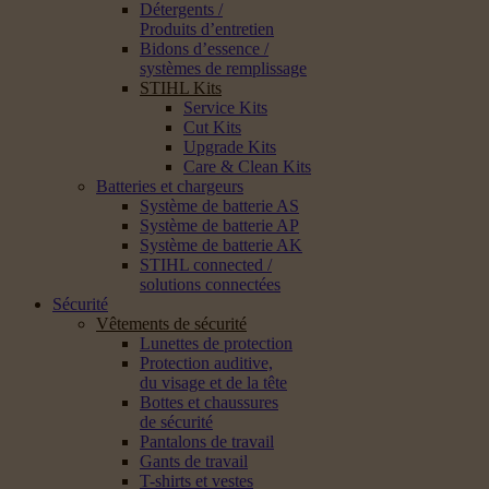
Détergents /
Produits d’entretien
Bidons d’essence /
systèmes de remplissage
STIHL Kits
Service Kits
Cut Kits
Upgrade Kits
Care & Clean Kits
Batteries et chargeurs
Système de batterie AS
Système de batterie AP
Système de batterie AK
STIHL connected /
solutions connectées
Sécurité
Vêtements de sécurité
Lunettes de protection
Protection auditive,
du visage et de la tête
Bottes et chaussures
de sécurité
Pantalons de travail
Gants de travail
T-shirts et vestes