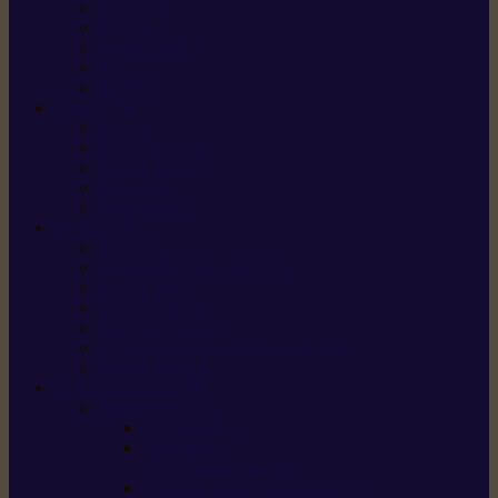
X5 Gen 2
X7 Gen 2
X7 Plus Gen 2
X9
X9 Plus
SILKY
Haches
Lames et pièces
Scies à perche
Scies fixes
Scies pliantes
FELCO
Sécateurs
Sécateur électrique portable
Scies à tirer
Outils de jardin
Outils de cuisine
Couteaux pour le greffage et la taille
Édition spéciale
ACCESSOIRES
Accessoires pour
Tronçonneuses
Taille-haies /
taille-haies sur perche
Coupe-bordures / coupes-herbes