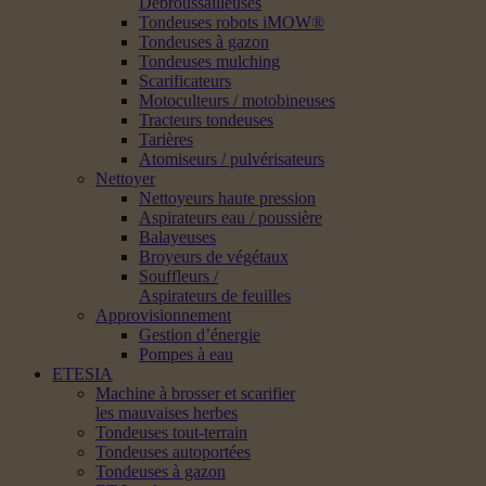
Débroussailleuses
Tondeuses robots iMOW®
Tondeuses à gazon
Tondeuses mulching
Scarificateurs
Motoculteurs / motobineuses
Tracteurs tondeuses
Tarières
Atomiseurs / pulvérisateurs
Nettoyer
Nettoyeurs haute pression
Aspirateurs eau / poussière
Balayeuses
Broyeurs de végétaux
Souffleurs /
Aspirateurs de feuilles
Approvisionnement
Gestion d’énergie
Pompes à eau
ETESIA
Machine à brosser et scarifier
les mauvaises herbes
Tondeuses tout-terrain
Tondeuses autoportées
Tondeuses à gazon