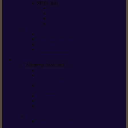
STIHL Kits
Service Kits
Cut Kits
Upgrade Kits
Care & Clean Kits
Batteries et chargeurs
Système de batterie AS
Système de batterie AP
Système de batterie AK
STIHL connected /
solutions connectées
Sécurité
Vêtements de sécurité
Lunettes de protection
Protection auditive,
du visage et de la tête
Bottes et chaussures
de sécurité
Pantalons de travail
Gants de travail
T-shirts et vestes
de protection
Directives et normes
Fiches de données de
sécurité