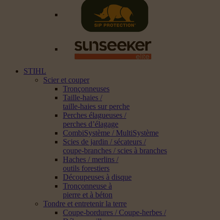
STIHL
Scier et couper
Tronçonneuses
Taille-haies /
taille-haies sur perche
Perches élagueuses /
perches d’élagage
CombiSystème / MultiSystème
Scies de jardin / sécateurs /
coupe-branches / scies à branches
Haches / merlins /
outils forestiers
Découpeuses à disque
Tronçonneuse à
pierre et à béton
Tondre et entretenir la terre
Coupe-bordures / Coupe-herbes /