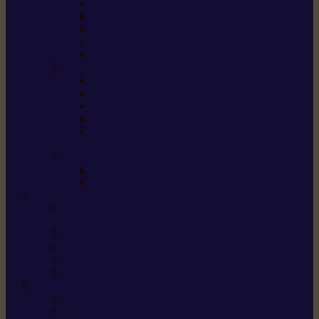
Scarificateurs
Motoculteurs / motobineuses
Tracteurs tondeuses
Tarières
Atomiseurs / pulvérisateurs
Nettoyer
Nettoyeurs haute pression
Aspirateurs eau / poussière
Balayeuses
Broyeurs de végétaux
Souffleurs /
Aspirateurs de feuilles
Approvisionnement
Gestion d’énergie
Pompes à eau
ETESIA
Machine à brosser et scarifier
les mauvaises herbes
Tondeuses tout-terrain
Tondeuses autoportées
Tondeuses à gazon
ET-Lander
SUNSEEKER
X3 GEN-2
X4