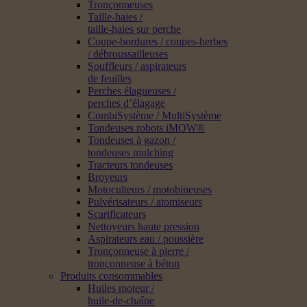
Tronçonneuses
Taille-haies /
taille-haies sur perche
Coupe-bordures / coupes-herbes
/ débroussailleuses
Souffleurs / aspirateurs
de feuilles
Perches élagueuses /
perches d’élagage
CombiSystème / MultiSystème
Tondeuses robots iMOW®
Tondeuses à gazon /
tondeuses mulching
Tracteurs tondeuses
Broyeurs
Motoculteurs / motobineuses
Pulvérisateurs / atomiseurs
Scarificateurs
Nettoyeurs haute pression
Aspirateurs eau / poussière
Tronçonneuse à pierre /
tronçonneuse à béton
Produits consommables
Huiles moteur /
huile-de-chaîne