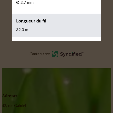
Ø 2,7 mm
Longueur du fil
32,0 m
Contenu par
Adresse:
42, rue Gabriel