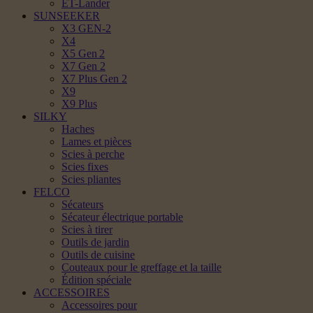
ET-Lander
SUNSEEKER
X3 GEN-2
X4
X5 Gen 2
X7 Gen 2
X7 Plus Gen 2
X9
X9 Plus
SILKY
Haches
Lames et pièces
Scies à perche
Scies fixes
Scies pliantes
FELCO
Sécateurs
Sécateur électrique portable
Scies à tirer
Outils de jardin
Outils de cuisine
Couteaux pour le greffage et la taille
Édition spéciale
ACCESSOIRES
Accessoires pour