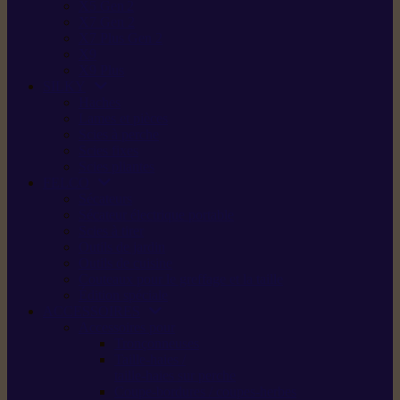
X5 Gen 2
X7 Gen 2
X7 Plus Gen 2
X9
X9 Plus
SILKY
Haches
Lames et pièces
Scies à perche
Scies fixes
Scies pliantes
FELCO
Sécateurs
Sécateur électrique portable
Scies à tirer
Outils de jardin
Outils de cuisine
Couteaux pour le greffage et la taille
Édition spéciale
ACCESSOIRES
Accessoires pour
Tronçonneuses
Taille-haies /
taille-haies sur perche
Coupe-bordures / coupes-herbes