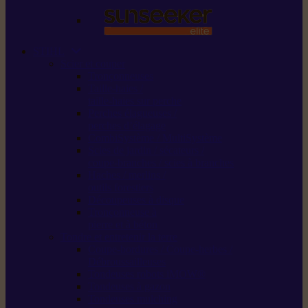
STIHL
Scier et couper
Tronçonneuses
Taille-haies /
taille-haies sur perche
Perches élagueuses /
perches d’élagage
CombiSystème / MultiSystème
Scies de jardin / sécateurs /
coupe-branches / scies à branches
Haches / merlins /
outils forestiers
Découpeuses à disque
Tronçonneuse à
pierre et à béton
Tondre et entretenir la terre
Coupe-bordures / Coupe-herbes /
Débroussailleuses
Tondeuses robots iMOW®
Tondeuses à gazon
Tondeuses mulching