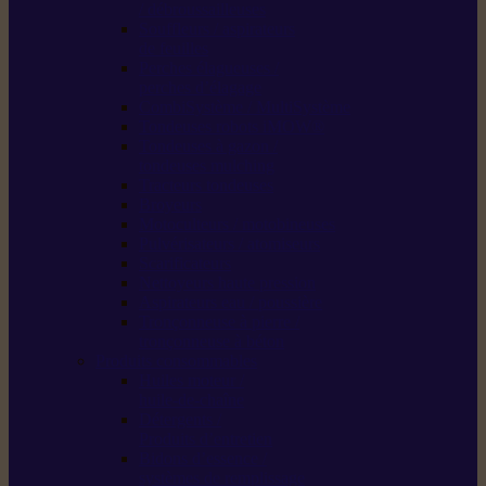
/ débroussailleuses
Souffleurs / aspirateurs
de feuilles
Perches élagueuses /
perches d’élagage
CombiSystème / MultiSystème
Tondeuses robots iMOW®
Tondeuses à gazon /
tondeuses mulching
Tracteurs tondeuses
Broyeurs
Motoculteurs / motobineuses
Pulvérisateurs / atomiseurs
Scarificateurs
Nettoyeurs haute pression
Aspirateurs eau / poussière
Tronçonneuse à pierre /
tronçonneuse à béton
Produits consommables
Huiles moteur /
huile-de-chaîne
Détergents /
Produits d’entretien
Bidons d’essence /
systèmes de remplissage