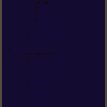
STIHL Kits
Service Kits
Cut Kits
Upgrade Kits
Care & Clean Kits
Batteries et chargeurs
Système de batterie AS
Système de batterie AP
Système de batterie AK
STIHL connected /
solutions connectées
Sécurité
Vêtements de sécurité
Lunettes de protection
Protection auditive,
du visage et de la tête
Bottes et chaussures
de sécurité
Pantalons de travail
Gants de travail
T-shirts et vestes
de protection
Directives et normes
Fiches de données de
sécurité