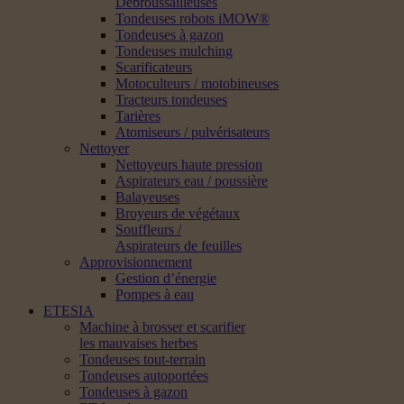
Débroussailleuses
Tondeuses robots iMOW®
Tondeuses à gazon
Tondeuses mulching
Scarificateurs
Motoculteurs / motobineuses
Tracteurs tondeuses
Tarières
Atomiseurs / pulvérisateurs
Nettoyer
Nettoyeurs haute pression
Aspirateurs eau / poussière
Balayeuses
Broyeurs de végétaux
Souffleurs /
Aspirateurs de feuilles
Approvisionnement
Gestion d’énergie
Pompes à eau
ETESIA
Machine à brosser et scarifier
les mauvaises herbes
Tondeuses tout-terrain
Tondeuses autoportées
Tondeuses à gazon