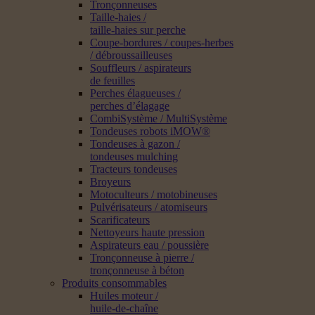
Tronçonneuses
Taille-haies /
taille-haies sur perche
Coupe-bordures / coupes-herbes
/ débroussailleuses
Souffleurs / aspirateurs
de feuilles
Perches élagueuses /
perches d’élagage
CombiSystème / MultiSystème
Tondeuses robots iMOW®
Tondeuses à gazon /
tondeuses mulching
Tracteurs tondeuses
Broyeurs
Motoculteurs / motobineuses
Pulvérisateurs / atomiseurs
Scarificateurs
Nettoyeurs haute pression
Aspirateurs eau / poussière
Tronçonneuse à pierre /
tronçonneuse à béton
Produits consommables
Huiles moteur /
huile-de-chaîne