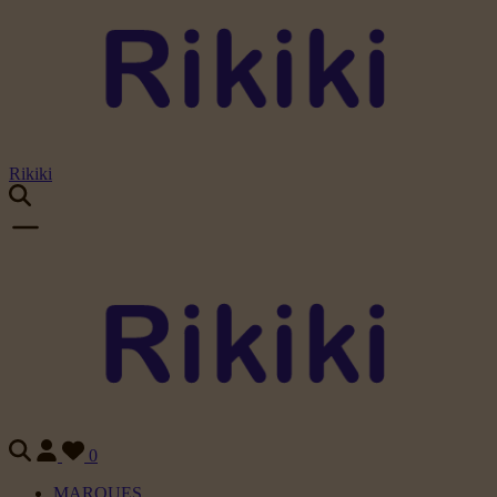
Rikiki
0
MARQUES