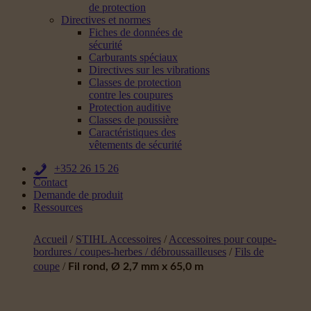
de protection
Directives et normes
Fiches de données de
sécurité
Carburants spéciaux
Directives sur les vibrations
Classes de protection
contre les coupures
Protection auditive
Classes de poussière
Caractéristiques des
vêtements de sécurité
+352 26 15 26
Contact
Demande de produit
Ressources
Accueil
/
STIHL Accessoires
/
Accessoires pour coupe-
bordures / coupes-herbes / débroussailleuses
/
Fils de
coupe
/
Fil rond, Ø 2,7 mm x 65,0 m