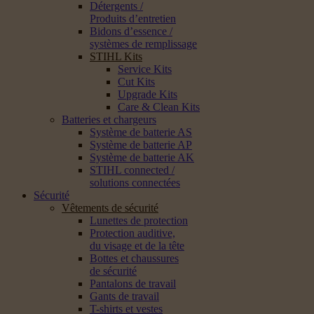
Détergents /
Produits d’entretien
Bidons d’essence /
systèmes de remplissage
STIHL Kits
Service Kits
Cut Kits
Upgrade Kits
Care & Clean Kits
Batteries et chargeurs
Système de batterie AS
Système de batterie AP
Système de batterie AK
STIHL connected /
solutions connectées
Sécurité
Vêtements de sécurité
Lunettes de protection
Protection auditive,
du visage et de la tête
Bottes et chaussures
de sécurité
Pantalons de travail
Gants de travail
T-shirts et vestes