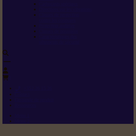
Carburants spéciaux
Directives sur les vibrations
Classes de protection
contre les coupures
Protection auditive
Classes de poussière
Caractéristiques des
vêtements de sécurité
0
+352 26 15 26
Contact
Demande de produit
Ressources
Menu 1
Menu 2