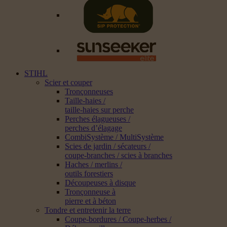
STIHL
Scier et couper
Tronçonneuses
Taille-haies /
taille-haies sur perche
Perches élagueuses /
perches d’élagage
CombiSystème / MultiSystème
Scies de jardin / sécateurs /
coupe-branches / scies à branches
Haches / merlins /
outils forestiers
Découpeuses à disque
Tronçonneuse à
pierre et à béton
Tondre et entretenir la terre
Coupe-bordures / Coupe-herbes /