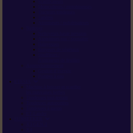
Scarificateurs
Motoculteurs / motobineuses
Tracteurs tondeuses
Tarières
Atomiseurs / pulvérisateurs
Nettoyer
Nettoyeurs haute pression
Aspirateurs eau / poussière
Balayeuses
Broyeurs de végétaux
Souffleurs /
Aspirateurs de feuilles
Approvisionnement
Gestion d’énergie
Pompes à eau
ETESIA
Machine à brosser et scarifier
les mauvaises herbes
Tondeuses tout-terrain
Tondeuses autoportées
Tondeuses à gazon
ET-Lander
SUNSEEKER
X3 GEN-2
X4