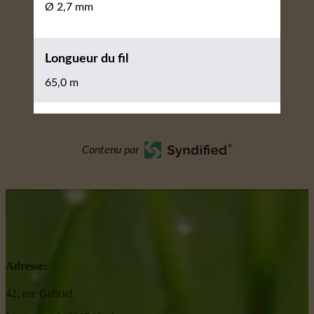
Ø 2,7 mm
Longueur du fil
65,0 m
Contenu par
Adresse:
42, rue Gabriel