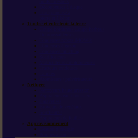
outils forestiers
Découpeuses à disque
Tronçonneuse à
pierre et à béton
Tondre et entretenir la terre
Coupe-bordures / Coupe-herbes /
Débroussailleuses
Tondeuses robots iMOW®
Tondeuses à gazon
Tondeuses mulching
Scarificateurs
Motoculteurs / motobineuses
Tracteurs tondeuses
Tarières
Atomiseurs / pulvérisateurs
Nettoyer
Nettoyeurs haute pression
Aspirateurs eau / poussière
Balayeuses
Broyeurs de végétaux
Souffleurs /
Aspirateurs de feuilles
Approvisionnement
Gestion d’énergie
Pompes à eau