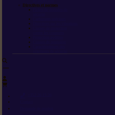
de protection
Directives et normes
Fiches de données de
sécurité
Carburants spéciaux
Directives sur les vibrations
Classes de protection
contre les coupures
Protection auditive
Classes de poussière
Caractéristiques des
vêtements de sécurité
0
+352 26 15 26
Contact
Demande de produit