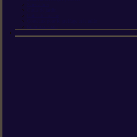
Scies à tirer
Outils de jardin
Outils de cuisine
Couteaux pour le greffage et la taille
Édition spéciale