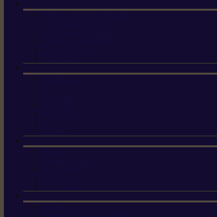
Machine à brosser et scarifier
les mauvaises herbes
Tondeuses tout-terrain
Tondeuses autoportées
Tondeuses à gazon
ET-Lander
X3 GEN-2
X4
X5 Gen 2
X7 Gen 2
X7 Plus Gen 2
X9
X9 Plus
Haches
Lames et pièces
Scies à perche
Scies fixes
Scies pliantes
Sécateurs
Sécateur électrique portable