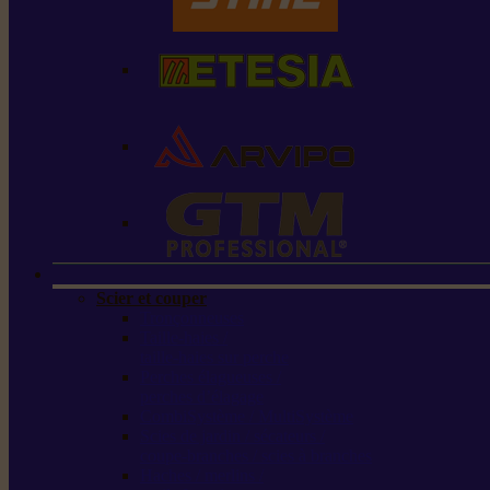
Scier et couper
Tronçonneuses
Taille-haies /
taille-haies sur perche
Perches élagueuses /
perches d’élagage
CombiSystème / MultiSystème
Scies de jardin / sécateurs /
coupe-branches / scies à branches
Haches / merlins /