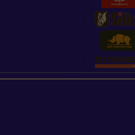
STIHL