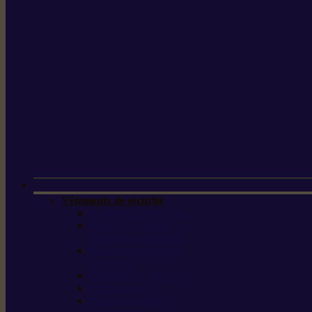
Vêtements de sécurité
Lunettes de protection
Protection auditive,
du visage et de la tête
Bottes et chaussures
de sécurité
Pantalons de travail
Gants de travail
T-shirts et vestes