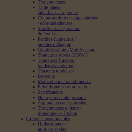
Tronçonneuses
Taille-haies /
taille-haies sur perche
Coupe-bordures / coupes-herbes
/ débroussailleuses
Souffleurs / aspirateurs
de feuilles
Perches élagueuses /
perches d’élagage
CombiSystème / MultiSystème
Tondeuses robots iMOW®
Tondeuses à gazon /
tondeuses mulching
Tracteurs tondeuses
Broyeurs
Motoculteurs / motobineuses
Pulvérisateurs / atomiseurs
Scarificateurs
Nettoyeurs haute pression
Aspirateurs eau / poussière
Tronçonneuse à pierre /
tronçonneuse à béton
Produits consommables
Huiles moteur /
huile-de-chaîne