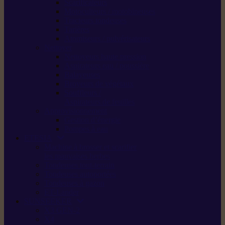
Scarificateurs
Motoculteurs / motobineuses
Tracteurs tondeuses
Tarières
Atomiseurs / pulvérisateurs
Nettoyer
Nettoyeurs haute pression
Aspirateurs eau / poussière
Balayeuses
Broyeurs de végétaux
Souffleurs /
Aspirateurs de feuilles
Approvisionnement
Gestion d’énergie
Pompes à eau
ETESIA
Machine à brosser et scarifier
les mauvaises herbes
Tondeuses tout-terrain
Tondeuses autoportées
Tondeuses à gazon
ET-Lander
SUNSEEKER
X3 GEN-2
X4