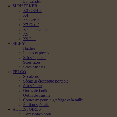
ET-Lander
SUNSEEKER
X3 GEN-2
X4
X5 Gen 2
X7 Gen 2
X7 Plus Gen 2
X9
X9 Plus
SILKY
Haches
Lames et pièces
Scies à perche
Scies fixes
Scies pliantes
FELCO
Sécateurs
Sécateur électrique portable
Scies à tirer
Outils de jardin
Outils de cuisine
Couteaux pour le greffage et la taille
Édition spéciale
ACCESSOIRES
Accessoires pour