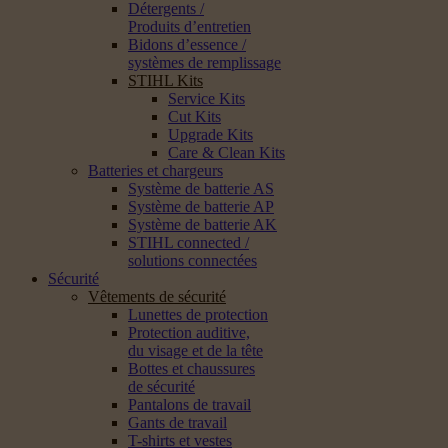
Détergents /
Produits d’entretien
Bidons d’essence /
systèmes de remplissage
STIHL Kits
Service Kits
Cut Kits
Upgrade Kits
Care & Clean Kits
Batteries et chargeurs
Système de batterie AS
Système de batterie AP
Système de batterie AK
STIHL connected /
solutions connectées
Sécurité
Vêtements de sécurité
Lunettes de protection
Protection auditive,
du visage et de la tête
Bottes et chaussures
de sécurité
Pantalons de travail
Gants de travail
T-shirts et vestes