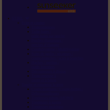
STIHL
Scier et couper
Tronçonneuses
Taille-haies /
taille-haies sur perche
Perches élagueuses /
perches d’élagage
CombiSystème / MultiSystème
Scies de jardin / sécateurs /
coupe-branches / scies à branches
Haches / merlins /
outils forestiers
Découpeuses à disque
Tronçonneuse à
pierre et à béton
Tondre et entretenir la terre
Coupe-bordures / Coupe-herbes /
Débroussailleuses
Tondeuses robots iMOW®
Tondeuses à gazon
Tondeuses mulching