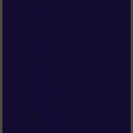
X5 Gen 2
X7 Gen 2
X7 Plus Gen 2
X9
X9 Plus
SILKY
Haches
Lames et pièces
Scies à perche
Scies fixes
Scies pliantes
FELCO
Sécateurs
Sécateur électrique portable
Scies à tirer
Outils de jardin
Outils de cuisine
Couteaux pour le greffage et la taille
Édition spéciale
ACCESSOIRES
Accessoires pour
Tronçonneuses
Taille-haies /
taille-haies sur perche
Coupe-bordures / coupes-herbes