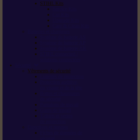
STIHL Kits
Service Kits
Cut Kits
Upgrade Kits
Care & Clean Kits
Batteries et chargeurs
Système de batterie AS
Système de batterie AP
Système de batterie AK
STIHL connected /
solutions connectées
Sécurité
Vêtements de sécurité
Lunettes de protection
Protection auditive,
du visage et de la tête
Bottes et chaussures
de sécurité
Pantalons de travail
Gants de travail
T-shirts et vestes
de protection
Directives et normes
Fiches de données de
sécurité