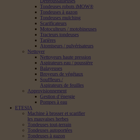
Débroussailleuses
Tondeuses robots iMOW®
Tondeuses à gazon
Tondeuses mulching
Scarificateurs
Motoculteurs / motobineuses
Tracteurs tondeuses
Tarières
Atomiseurs / pulvérisateurs
Nettoyer
Nettoyeurs haute pression
Aspirateurs eau / poussière
Balayeuses
Broyeurs de végétaux
Souffleurs /
Aspirateurs de feuilles
Approvisionnement
Gestion d’énergie
Pompes à eau
ETESIA
Machine à brosser et scarifier
les mauvaises herbes
Tondeuses tout-terrain
Tondeuses autoportées
Tondeuses à gazon