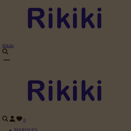
Rikiki
0
MARQUES