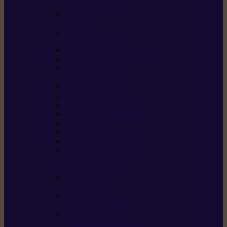
/ débroussailleuses
Souffleurs / aspirateurs
de feuilles
Perches élagueuses /
perches d’élagage
CombiSystème / MultiSystème
Tondeuses robots iMOW®
Tondeuses à gazon /
tondeuses mulching
Tracteurs tondeuses
Broyeurs
Motoculteurs / motobineuses
Pulvérisateurs / atomiseurs
Scarificateurs
Nettoyeurs haute pression
Aspirateurs eau / poussière
Tronçonneuse à pierre /
tronçonneuse à béton
Produits consommables
Huiles moteur /
huile-de-chaîne
Détergents /
Produits d’entretien
Bidons d’essence /
systèmes de remplissage