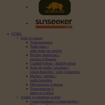
STIHL
Scier et couper
Tronçonneuses
Taille-haies /
taille-haies sur perche
Perches élagueuses /
perches d’élagage
CombiSystème / MultiSystème
Scies de jardin / sécateurs /
coupe-branches / scies à branches
Haches / merlins /
outils forestiers
Découpeuses à disque
Tronçonneuse à
pierre et à béton
Tondre et entretenir la terre
Coupe-bordures / Coupe-herbes /