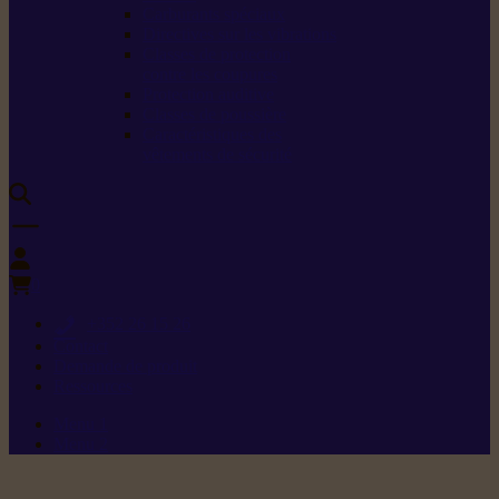
Carburants spéciaux
Directives sur les vibrations
Classes de protection
contre les coupures
Protection auditive
Classes de poussière
Caractéristiques des
vêtements de sécurité
0
+352 26 15 26
Contact
Demande de produit
Ressources
Menu 1
Menu 2