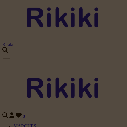
Rikiki
0
MARQUES