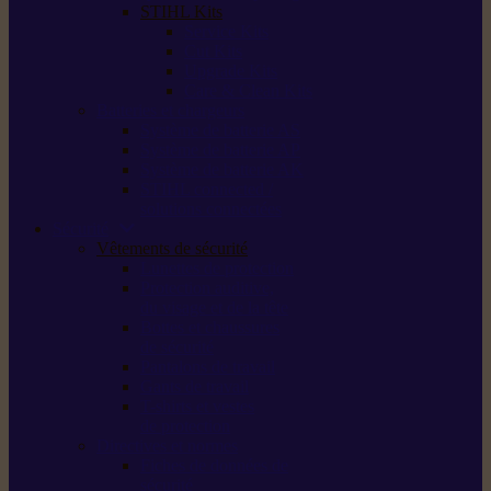
STIHL Kits
Service Kits
Cut Kits
Upgrade Kits
Care & Clean Kits
Batteries et chargeurs
Système de batterie AS
Système de batterie AP
Système de batterie AK
STIHL connected /
solutions connectées
Sécurité
Vêtements de sécurité
Lunettes de protection
Protection auditive,
du visage et de la tête
Bottes et chaussures
de sécurité
Pantalons de travail
Gants de travail
T-shirts et vestes
de protection
Directives et normes
Fiches de données de
sécurité