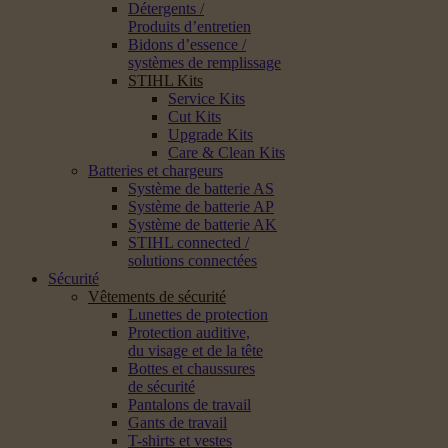
Détergents /
Produits d’entretien
Bidons d’essence /
systèmes de remplissage
STIHL Kits
Service Kits
Cut Kits
Upgrade Kits
Care & Clean Kits
Batteries et chargeurs
Système de batterie AS
Système de batterie AP
Système de batterie AK
STIHL connected /
solutions connectées
Sécurité
Vêtements de sécurité
Lunettes de protection
Protection auditive,
du visage et de la tête
Bottes et chaussures
de sécurité
Pantalons de travail
Gants de travail
T-shirts et vestes