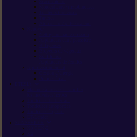
Scarificateurs
Motoculteurs / motobineuses
Tracteurs tondeuses
Tarières
Atomiseurs / pulvérisateurs
Nettoyer
Nettoyeurs haute pression
Aspirateurs eau / poussière
Balayeuses
Broyeurs de végétaux
Souffleurs /
Aspirateurs de feuilles
Approvisionnement
Gestion d’énergie
Pompes à eau
ETESIA
Machine à brosser et scarifier
les mauvaises herbes
Tondeuses tout-terrain
Tondeuses autoportées
Tondeuses à gazon
ET-Lander
SUNSEEKER
X3 GEN-2
X4