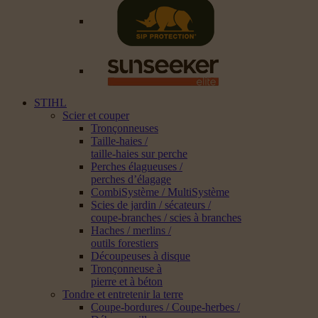
STIHL
Scier et couper
Tronçonneuses
Taille-haies /
taille-haies sur perche
Perches élagueuses /
perches d’élagage
CombiSystème / MultiSystème
Scies de jardin / sécateurs /
coupe-branches / scies à branches
Haches / merlins /
outils forestiers
Découpeuses à disque
Tronçonneuse à
pierre et à béton
Tondre et entretenir la terre
Coupe-bordures / Coupe-herbes /