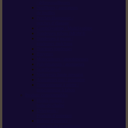
/ débroussailleuses
Souffleurs / aspirateurs
de feuilles
Perches élagueuses /
perches d’élagage
CombiSystème / MultiSystème
Tondeuses robots iMOW®
Tondeuses à gazon /
tondeuses mulching
Tracteurs tondeuses
Broyeurs
Motoculteurs / motobineuses
Pulvérisateurs / atomiseurs
Scarificateurs
Nettoyeurs haute pression
Aspirateurs eau / poussière
Tronçonneuse à pierre /
tronçonneuse à béton
Produits consommables
Huiles moteur /
huile-de-chaîne
Détergents /
Produits d’entretien
Bidons d’essence /
systèmes de remplissage