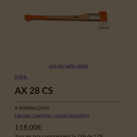
voir en taille réelle
STIHL
AX 28 CS
# 00008812014
Haches / merlins / outils forestiers
118,00
€
Tous les prix comprennent la TVA de 17%.