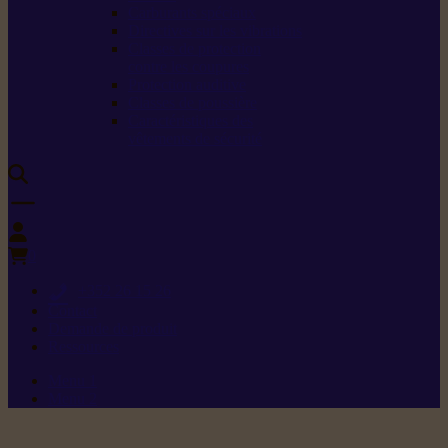
Carburants spéciaux
Directives sur les vibrations
Classes de protection
contre les coupures
Protection auditive
Classes de poussière
Caractéristiques des
vêtements de sécurité
0
+352 26 15 26
Contact
Demande de produit
Ressources
Menu 1
Menu 2