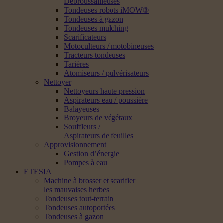
Débroussailleuses
Tondeuses robots iMOW®
Tondeuses à gazon
Tondeuses mulching
Scarificateurs
Motoculteurs / motobineuses
Tracteurs tondeuses
Tarières
Atomiseurs / pulvérisateurs
Nettoyer
Nettoyeurs haute pression
Aspirateurs eau / poussière
Balayeuses
Broyeurs de végétaux
Souffleurs /
Aspirateurs de feuilles
Approvisionnement
Gestion d’énergie
Pompes à eau
ETESIA
Machine à brosser et scarifier
les mauvaises herbes
Tondeuses tout-terrain
Tondeuses autoportées
Tondeuses à gazon