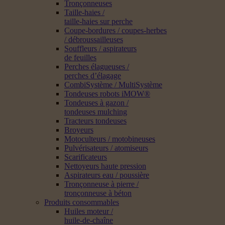
Tronçonneuses
Taille-haies /
taille-haies sur perche
Coupe-bordures / coupes-herbes
/ débroussailleuses
Souffleurs / aspirateurs
de feuilles
Perches élagueuses /
perches d’élagage
CombiSystème / MultiSystème
Tondeuses robots iMOW®
Tondeuses à gazon /
tondeuses mulching
Tracteurs tondeuses
Broyeurs
Motoculteurs / motobineuses
Pulvérisateurs / atomiseurs
Scarificateurs
Nettoyeurs haute pression
Aspirateurs eau / poussière
Tronçonneuse à pierre /
tronçonneuse à béton
Produits consommables
Huiles moteur /
huile-de-chaîne