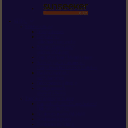
STIHL
Scier et couper
Tronçonneuses
Taille-haies /
taille-haies sur perche
Perches élagueuses /
perches d’élagage
CombiSystème / MultiSystème
Scies de jardin / sécateurs /
coupe-branches / scies à branches
Haches / merlins /
outils forestiers
Découpeuses à disque
Tronçonneuse à
pierre et à béton
Tondre et entretenir la terre
Coupe-bordures / Coupe-herbes /
Débroussailleuses
Tondeuses robots iMOW®
Tondeuses à gazon
Tondeuses mulching