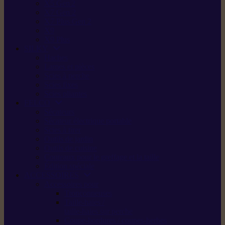
X5 Gen 2
X7 Gen 2
X7 Plus Gen 2
X9
X9 Plus
SILKY
Haches
Lames et pièces
Scies à perche
Scies fixes
Scies pliantes
FELCO
Sécateurs
Sécateur électrique portable
Scies à tirer
Outils de jardin
Outils de cuisine
Couteaux pour le greffage et la taille
Édition spéciale
ACCESSOIRES
Accessoires pour
Tronçonneuses
Taille-haies /
taille-haies sur perche
Coupe-bordures / coupes-herbes