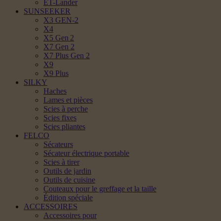
ET-Lander
SUNSEEKER
X3 GEN-2
X4
X5 Gen 2
X7 Gen 2
X7 Plus Gen 2
X9
X9 Plus
SILKY
Haches
Lames et pièces
Scies à perche
Scies fixes
Scies pliantes
FELCO
Sécateurs
Sécateur électrique portable
Scies à tirer
Outils de jardin
Outils de cuisine
Couteaux pour le greffage et la taille
Édition spéciale
ACCESSOIRES
Accessoires pour