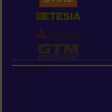
Scier et couper
Tronçonneuses
Taille-haies /
taille-haies sur perche
Perches élagueuses /
perches d’élagage
CombiSystème / MultiSystème
Scies de jardin / sécateurs /
coupe-branches / scies à branches
Haches / merlins /