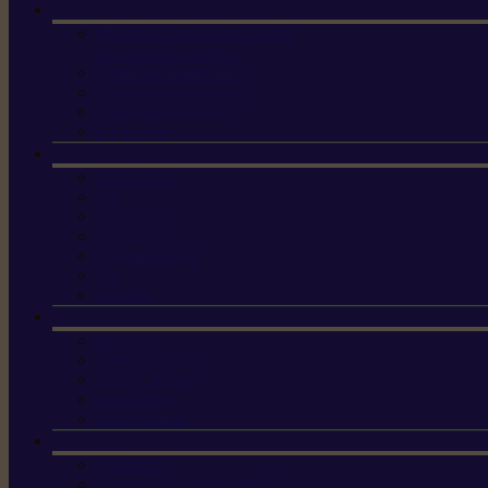
Machine à brosser et scarifier
les mauvaises herbes
Tondeuses tout-terrain
Tondeuses autoportées
Tondeuses à gazon
ET-Lander
X3 GEN-2
X4
X5 Gen 2
X7 Gen 2
X7 Plus Gen 2
X9
X9 Plus
Haches
Lames et pièces
Scies à perche
Scies fixes
Scies pliantes
Sécateurs
Sécateur électrique portable