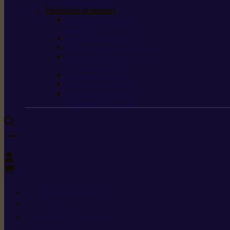
de protection
Directives et normes
Fiches de données de
sécurité
Carburants spéciaux
Directives sur les vibrations
Classes de protection
contre les coupures
Protection auditive
Classes de poussière
Caractéristiques des
vêtements de sécurité
0
+352 26 15 26
Contact
Demande de produit