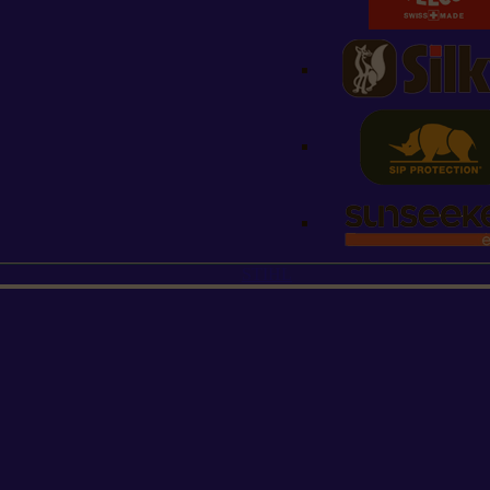
STIHL