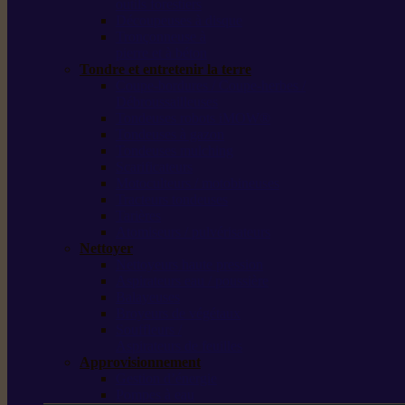
outils forestiers
Découpeuses à disque
Tronçonneuse à
pierre et à béton
Tondre et entretenir la terre
Coupe-bordures / Coupe-herbes /
Débroussailleuses
Tondeuses robots iMOW®
Tondeuses à gazon
Tondeuses mulching
Scarificateurs
Motoculteurs / motobineuses
Tracteurs tondeuses
Tarières
Atomiseurs / pulvérisateurs
Nettoyer
Nettoyeurs haute pression
Aspirateurs eau / poussière
Balayeuses
Broyeurs de végétaux
Souffleurs /
Aspirateurs de feuilles
Approvisionnement
Gestion d’énergie
Pompes à eau