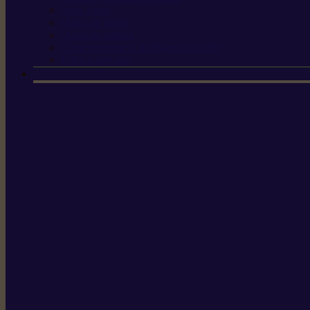
Scies à tirer
Outils de jardin
Outils de cuisine
Couteaux pour le greffage et la taille
Édition spéciale