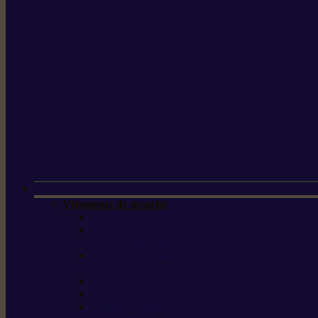
Vêtements de sécurité
Lunettes de protection
Protection auditive,
du visage et de la tête
Bottes et chaussures
de sécurité
Pantalons de travail
Gants de travail
T-shirts et vestes