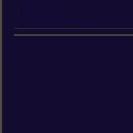
Scies à tirer
Outils de jardin
Outils de cuisine
Couteaux pour le greffage et la taille
Édition spéciale