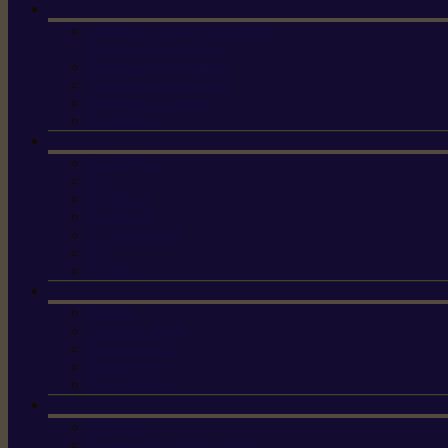
Machine à brosser et scarifier
les mauvaises herbes
Tondeuses tout-terrain
Tondeuses autoportées
Tondeuses à gazon
ET-Lander
X3 GEN-2
X4
X5 Gen 2
X7 Gen 2
X7 Plus Gen 2
X9
X9 Plus
Haches
Lames et pièces
Scies à perche
Scies fixes
Scies pliantes
Sécateurs
Sécateur électrique portable