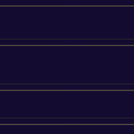
ETESIA
SUNSEEKER
SILKY
FELCO