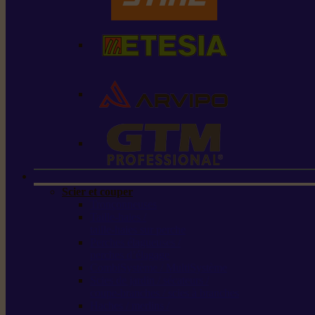
Scier et couper
Tronçonneuses
Taille-haies /
taille-haies sur perche
Perches élagueuses /
perches d’élagage
CombiSystème / MultiSystème
Scies de jardin / sécateurs /
coupe-branches / scies à branches
Haches / merlins /