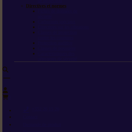
de protection
Directives et normes
Fiches de données de
sécurité
Carburants spéciaux
Directives sur les vibrations
Classes de protection
contre les coupures
Protection auditive
Classes de poussière
Caractéristiques des
vêtements de sécurité
0
+352 26 15 26
Contact
Demande de produit