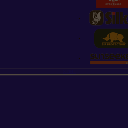
STIHL