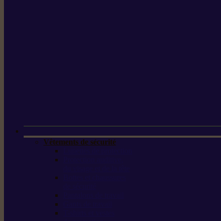
Vêtements de sécurité
Lunettes de protection
Protection auditive,
du visage et de la tête
Bottes et chaussures
de sécurité
Pantalons de travail
Gants de travail
T-shirts et vestes