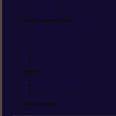
outils forestiers
Découpeuses à disque
Tronçonneuse à
pierre et à béton
Tondre et entretenir la terre
Coupe-bordures / Coupe-herbes /
Débroussailleuses
Tondeuses robots iMOW®
Tondeuses à gazon
Tondeuses mulching
Scarificateurs
Motoculteurs / motobineuses
Tracteurs tondeuses
Tarières
Atomiseurs / pulvérisateurs
Nettoyer
Nettoyeurs haute pression
Aspirateurs eau / poussière
Balayeuses
Broyeurs de végétaux
Souffleurs /
Aspirateurs de feuilles
Approvisionnement
Gestion d’énergie
Pompes à eau