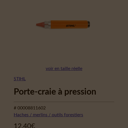
voir en taille réelle
STIHL
Porte-craie à pression
# 00008811602
Haches / merlins / outils forestiers
12,40
€