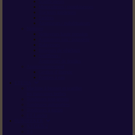
Scarificateurs
Motoculteurs / motobineuses
Tracteurs tondeuses
Tarières
Atomiseurs / pulvérisateurs
Nettoyer
Nettoyeurs haute pression
Aspirateurs eau / poussière
Balayeuses
Broyeurs de végétaux
Souffleurs /
Aspirateurs de feuilles
Approvisionnement
Gestion d’énergie
Pompes à eau
ETESIA
Machine à brosser et scarifier
les mauvaises herbes
Tondeuses tout-terrain
Tondeuses autoportées
Tondeuses à gazon
ET-Lander
SUNSEEKER
X3 GEN-2
X4