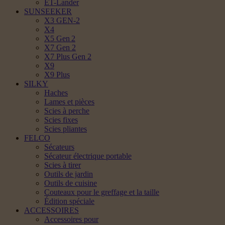
ET-Lander
SUNSEEKER
X3 GEN-2
X4
X5 Gen 2
X7 Gen 2
X7 Plus Gen 2
X9
X9 Plus
SILKY
Haches
Lames et pièces
Scies à perche
Scies fixes
Scies pliantes
FELCO
Sécateurs
Sécateur électrique portable
Scies à tirer
Outils de jardin
Outils de cuisine
Couteaux pour le greffage et la taille
Édition spéciale
ACCESSOIRES
Accessoires pour