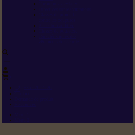
Carburants spéciaux
Directives sur les vibrations
Classes de protection
contre les coupures
Protection auditive
Classes de poussière
Caractéristiques des
vêtements de sécurité
0
+352 26 15 26
Contact
Demande de produit
Ressources
Menu 1
Menu 2