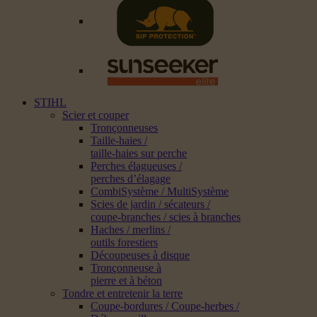
STIHL
Scier et couper
Tronçonneuses
Taille-haies /
taille-haies sur perche
Perches élagueuses /
perches d’élagage
CombiSystème / MultiSystème
Scies de jardin / sécateurs /
coupe-branches / scies à branches
Haches / merlins /
outils forestiers
Découpeuses à disque
Tronçonneuse à
pierre et à béton
Tondre et entretenir la terre
Coupe-bordures / Coupe-herbes /