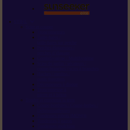
STIHL
Scier et couper
Tronçonneuses
Taille-haies /
taille-haies sur perche
Perches élagueuses /
perches d’élagage
CombiSystème / MultiSystème
Scies de jardin / sécateurs /
coupe-branches / scies à branches
Haches / merlins /
outils forestiers
Découpeuses à disque
Tronçonneuse à
pierre et à béton
Tondre et entretenir la terre
Coupe-bordures / Coupe-herbes /
Débroussailleuses
Tondeuses robots iMOW®
Tondeuses à gazon
Tondeuses mulching