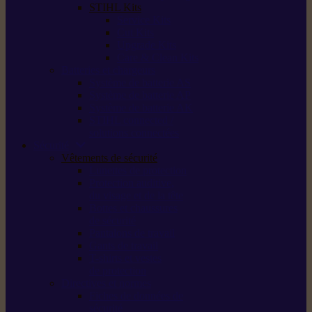
STIHL Kits
Service Kits
Cut Kits
Upgrade Kits
Care & Clean Kits
Batteries et chargeurs
Système de batterie AS
Système de batterie AP
Système de batterie AK
STIHL connected /
solutions connectées
Sécurité
Vêtements de sécurité
Lunettes de protection
Protection auditive,
du visage et de la tête
Bottes et chaussures
de sécurité
Pantalons de travail
Gants de travail
T-shirts et vestes
de protection
Directives et normes
Fiches de données de
sécurité