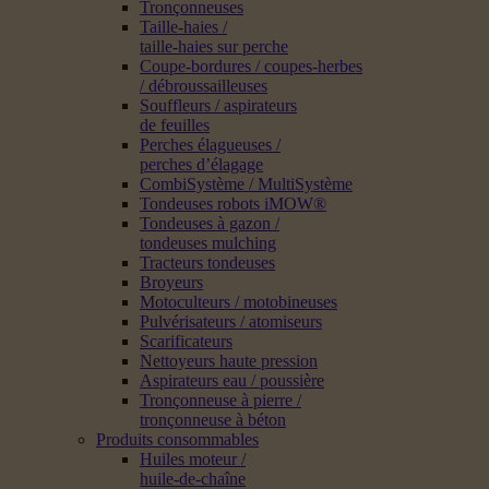
Tronçonneuses
Taille-haies /
taille-haies sur perche
Coupe-bordures / coupes-herbes
/ débroussailleuses
Souffleurs / aspirateurs
de feuilles
Perches élagueuses /
perches d’élagage
CombiSystème / MultiSystème
Tondeuses robots iMOW®
Tondeuses à gazon /
tondeuses mulching
Tracteurs tondeuses
Broyeurs
Motoculteurs / motobineuses
Pulvérisateurs / atomiseurs
Scarificateurs
Nettoyeurs haute pression
Aspirateurs eau / poussière
Tronçonneuse à pierre /
tronçonneuse à béton
Produits consommables
Huiles moteur /
huile-de-chaîne