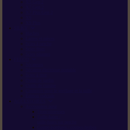
X5 Gen 2
X7 Gen 2
X7 Plus Gen 2
X9
X9 Plus
SILKY
Haches
Lames et pièces
Scies à perche
Scies fixes
Scies pliantes
FELCO
Sécateurs
Sécateur électrique portable
Scies à tirer
Outils de jardin
Outils de cuisine
Couteaux pour le greffage et la taille
Édition spéciale
ACCESSOIRES
Accessoires pour
Tronçonneuses
Taille-haies /
taille-haies sur perche
Coupe-bordures / coupes-herbes