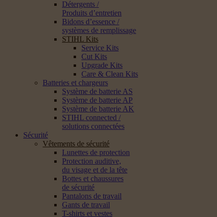
Détergents /
Produits d’entretien
Bidons d’essence /
systèmes de remplissage
STIHL Kits
Service Kits
Cut Kits
Upgrade Kits
Care & Clean Kits
Batteries et chargeurs
Système de batterie AS
Système de batterie AP
Système de batterie AK
STIHL connected /
solutions connectées
Sécurité
Vêtements de sécurité
Lunettes de protection
Protection auditive,
du visage et de la tête
Bottes et chaussures
de sécurité
Pantalons de travail
Gants de travail
T-shirts et vestes