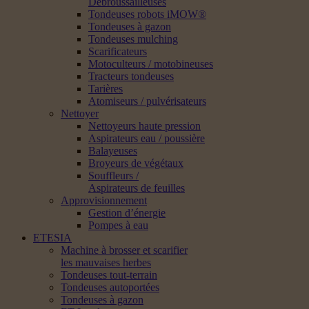
Débroussailleuses
Tondeuses robots iMOW®
Tondeuses à gazon
Tondeuses mulching
Scarificateurs
Motoculteurs / motobineuses
Tracteurs tondeuses
Tarières
Atomiseurs / pulvérisateurs
Nettoyer
Nettoyeurs haute pression
Aspirateurs eau / poussière
Balayeuses
Broyeurs de végétaux
Souffleurs /
Aspirateurs de feuilles
Approvisionnement
Gestion d’énergie
Pompes à eau
ETESIA
Machine à brosser et scarifier
les mauvaises herbes
Tondeuses tout-terrain
Tondeuses autoportées
Tondeuses à gazon