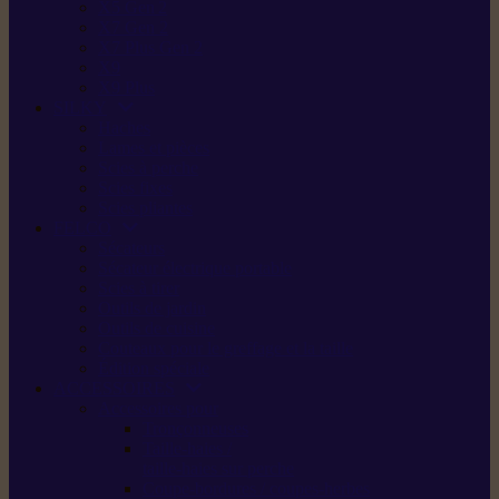
X5 Gen 2
X7 Gen 2
X7 Plus Gen 2
X9
X9 Plus
SILKY
Haches
Lames et pièces
Scies à perche
Scies fixes
Scies pliantes
FELCO
Sécateurs
Sécateur électrique portable
Scies à tirer
Outils de jardin
Outils de cuisine
Couteaux pour le greffage et la taille
Édition spéciale
ACCESSOIRES
Accessoires pour
Tronçonneuses
Taille-haies /
taille-haies sur perche
Coupe-bordures / coupes-herbes