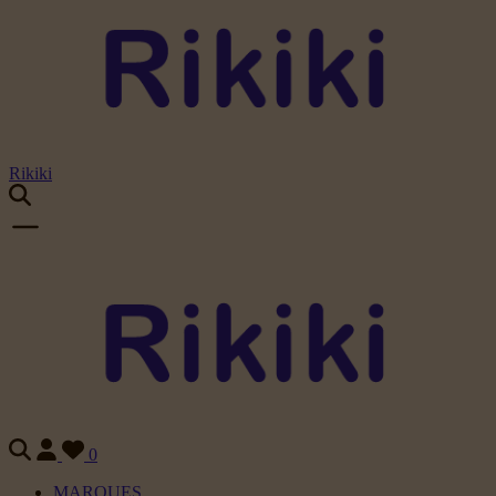
Rikiki
0
MARQUES