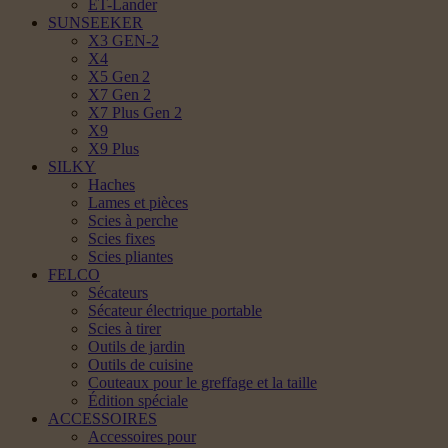
ET-Lander
SUNSEEKER
X3 GEN-2
X4
X5 Gen 2
X7 Gen 2
X7 Plus Gen 2
X9
X9 Plus
SILKY
Haches
Lames et pièces
Scies à perche
Scies fixes
Scies pliantes
FELCO
Sécateurs
Sécateur électrique portable
Scies à tirer
Outils de jardin
Outils de cuisine
Couteaux pour le greffage et la taille
Édition spéciale
ACCESSOIRES
Accessoires pour