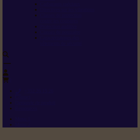
Carburants spéciaux
Directives sur les vibrations
Classes de protection
contre les coupures
Protection auditive
Classes de poussière
Caractéristiques des
vêtements de sécurité
0
+352 26 15 26
Contact
Demande de produit
Ressources
Menu 1
Menu 2