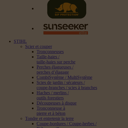
STIHL
Scier et couper
Tronçonneuses
Taille-haies /
taille-haies sur perche
Perches élagueuses /
perches d’élagage
CombiSystème / MultiSystème
Scies de jardin / sécateurs /
coupe-branches / scies à branches
Haches / merlins /
outils forestiers
Découpeuses à disque
Tronçonneuse à
pierre et à béton
Tondre et entretenir la terre
Coupe-bordures / Coupe-herbes /