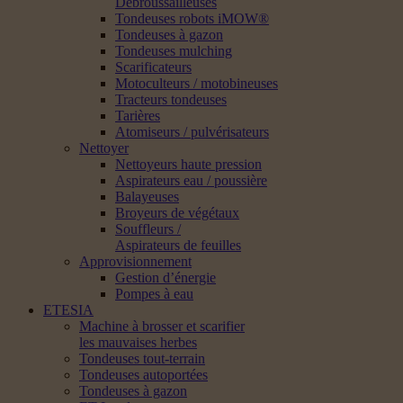
Débroussailleuses
Tondeuses robots iMOW®
Tondeuses à gazon
Tondeuses mulching
Scarificateurs
Motoculteurs / motobineuses
Tracteurs tondeuses
Tarières
Atomiseurs / pulvérisateurs
Nettoyer
Nettoyeurs haute pression
Aspirateurs eau / poussière
Balayeuses
Broyeurs de végétaux
Souffleurs /
Aspirateurs de feuilles
Approvisionnement
Gestion d’énergie
Pompes à eau
ETESIA
Machine à brosser et scarifier
les mauvaises herbes
Tondeuses tout-terrain
Tondeuses autoportées
Tondeuses à gazon