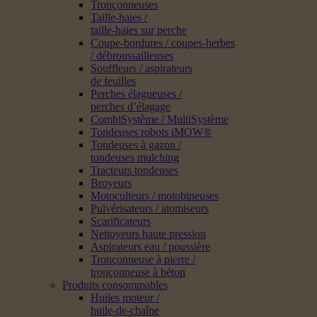
Tronçonneuses
Taille-haies /
taille-haies sur perche
Coupe-bordures / coupes-herbes
/ débroussailleuses
Souffleurs / aspirateurs
de feuilles
Perches élagueuses /
perches d’élagage
CombiSystème / MultiSystème
Tondeuses robots iMOW®
Tondeuses à gazon /
tondeuses mulching
Tracteurs tondeuses
Broyeurs
Motoculteurs / motobineuses
Pulvérisateurs / atomiseurs
Scarificateurs
Nettoyeurs haute pression
Aspirateurs eau / poussière
Tronçonneuse à pierre /
tronçonneuse à béton
Produits consommables
Huiles moteur /
huile-de-chaîne