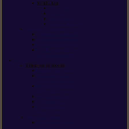
STIHL Kits
Service Kits
Cut Kits
Upgrade Kits
Care & Clean Kits
Batteries et chargeurs
Système de batterie AS
Système de batterie AP
Système de batterie AK
STIHL connected /
solutions connectées
Sécurité
Vêtements de sécurité
Lunettes de protection
Protection auditive,
du visage et de la tête
Bottes et chaussures
de sécurité
Pantalons de travail
Gants de travail
T-shirts et vestes
de protection
Directives et normes
Fiches de données de
sécurité