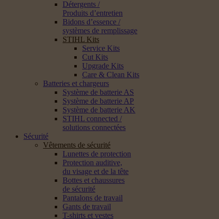
Détergents /
Produits d’entretien
Bidons d’essence /
systèmes de remplissage
STIHL Kits
Service Kits
Cut Kits
Upgrade Kits
Care & Clean Kits
Batteries et chargeurs
Système de batterie AS
Système de batterie AP
Système de batterie AK
STIHL connected /
solutions connectées
Sécurité
Vêtements de sécurité
Lunettes de protection
Protection auditive,
du visage et de la tête
Bottes et chaussures
de sécurité
Pantalons de travail
Gants de travail
T-shirts et vestes