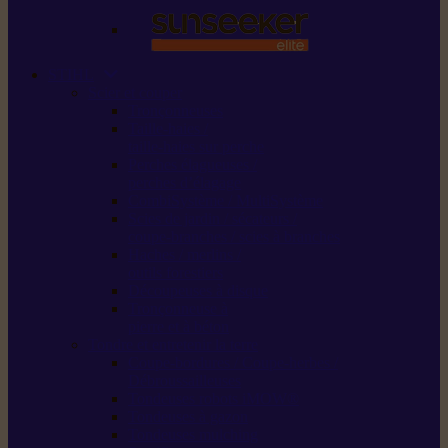
STIHL
Scier et couper
Tronçonneuses
Taille-haies /
taille-haies sur perche
Perches élagueuses /
perches d’élagage
CombiSystème / MultiSystème
Scies de jardin / sécateurs /
coupe-branches / scies à branches
Haches / merlins /
outils forestiers
Découpeuses à disque
Tronçonneuse à
pierre et à béton
Tondre et entretenir la terre
Coupe-bordures / Coupe-herbes /
Débroussailleuses
Tondeuses robots iMOW®
Tondeuses à gazon
Tondeuses mulching