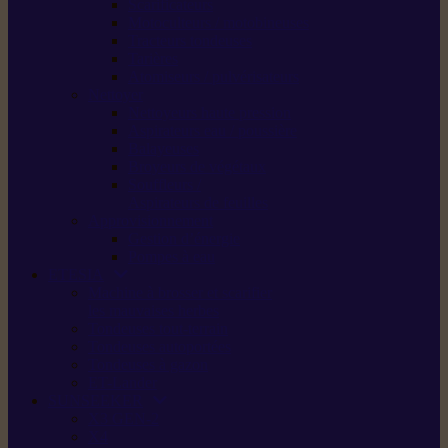
Scarificateurs
Motoculteurs / motobineuses
Tracteurs tondeuses
Tarières
Atomiseurs / pulvérisateurs
Nettoyer
Nettoyeurs haute pression
Aspirateurs eau / poussière
Balayeuses
Broyeurs de végétaux
Souffleurs /
Aspirateurs de feuilles
Approvisionnement
Gestion d’énergie
Pompes à eau
ETESIA
Machine à brosser et scarifier
les mauvaises herbes
Tondeuses tout-terrain
Tondeuses autoportées
Tondeuses à gazon
ET-Lander
SUNSEEKER
X3 GEN-2
X4