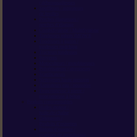
/ débroussailleuses
Souffleurs / aspirateurs
de feuilles
Perches élagueuses /
perches d’élagage
CombiSystème / MultiSystème
Tondeuses robots iMOW®
Tondeuses à gazon /
tondeuses mulching
Tracteurs tondeuses
Broyeurs
Motoculteurs / motobineuses
Pulvérisateurs / atomiseurs
Scarificateurs
Nettoyeurs haute pression
Aspirateurs eau / poussière
Tronçonneuse à pierre /
tronçonneuse à béton
Produits consommables
Huiles moteur /
huile-de-chaîne
Détergents /
Produits d’entretien
Bidons d’essence /
systèmes de remplissage