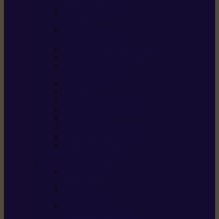
/ débroussailleuses
Souffleurs / aspirateurs
de feuilles
Perches élagueuses /
perches d’élagage
CombiSystème / MultiSystème
Tondeuses robots iMOW®
Tondeuses à gazon /
tondeuses mulching
Tracteurs tondeuses
Broyeurs
Motoculteurs / motobineuses
Pulvérisateurs / atomiseurs
Scarificateurs
Nettoyeurs haute pression
Aspirateurs eau / poussière
Tronçonneuse à pierre /
tronçonneuse à béton
Produits consommables
Huiles moteur /
huile-de-chaîne
Détergents /
Produits d’entretien
Bidons d’essence /
systèmes de remplissage