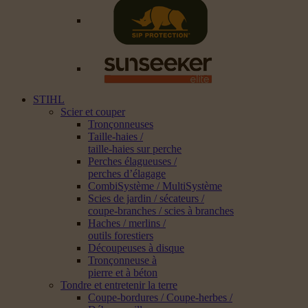
STIHL
Scier et couper
Tronçonneuses
Taille-haies /
taille-haies sur perche
Perches élagueuses /
perches d’élagage
CombiSystème / MultiSystème
Scies de jardin / sécateurs /
coupe-branches / scies à branches
Haches / merlins /
outils forestiers
Découpeuses à disque
Tronçonneuse à
pierre et à béton
Tondre et entretenir la terre
Coupe-bordures / Coupe-herbes /