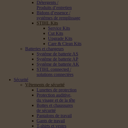
Détergents /
Produits d’entretien
Bidons d’essence /
systèmes de remplissage
STIHL Kits
Service Kits
Cut Kits
Upgrade Kits
Care & Clean Kits
Batteries et chargeurs
Système de batterie AS
Système de batterie AP
Système de batterie AK
STIHL connected /
solutions connectées
Sécurité
Vêtements de sécurité
Lunettes de protection
Protection auditive,
du visage et de la tête
Bottes et chaussures
de sécurité
Pantalons de travail
Gants de travail
T-shirts et vestes