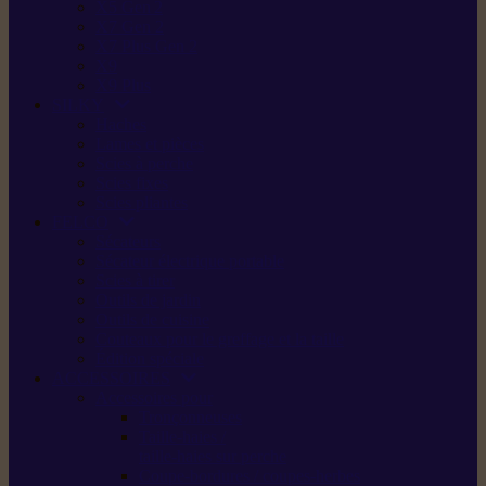
X5 Gen 2
X7 Gen 2
X7 Plus Gen 2
X9
X9 Plus
SILKY
Haches
Lames et pièces
Scies à perche
Scies fixes
Scies pliantes
FELCO
Sécateurs
Sécateur électrique portable
Scies à tirer
Outils de jardin
Outils de cuisine
Couteaux pour le greffage et la taille
Édition spéciale
ACCESSOIRES
Accessoires pour
Tronçonneuses
Taille-haies /
taille-haies sur perche
Coupe-bordures / coupes-herbes