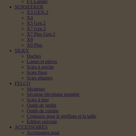
ET-Lander
SUNSEEKER
X3 GEN-2
X4
X5 Gen 2
X7 Gen 2
X7 Plus Gen 2
X9
X9 Plus
SILKY
Haches
Lames et pièces
Scies à perche
Scies fixes
Scies pliantes
FELCO
Sécateurs
Sécateur électrique portable
Scies à tirer
Outils de jardin
Outils de cuisine
Couteaux pour le greffage et la taille
Édition spéciale
ACCESSOIRES
Accessoires pour