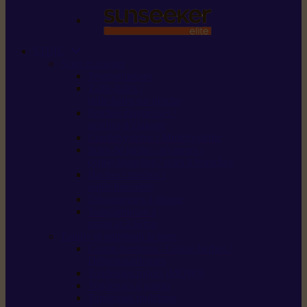
STIHL
Scier et couper
Tronçonneuses
Taille-haies /
taille-haies sur perche
Perches élagueuses /
perches d’élagage
CombiSystème / MultiSystème
Scies de jardin / sécateurs /
coupe-branches / scies à branches
Haches / merlins /
outils forestiers
Découpeuses à disque
Tronçonneuse à
pierre et à béton
Tondre et entretenir la terre
Coupe-bordures / Coupe-herbes /
Débroussailleuses
Tondeuses robots iMOW®
Tondeuses à gazon
Tondeuses mulching