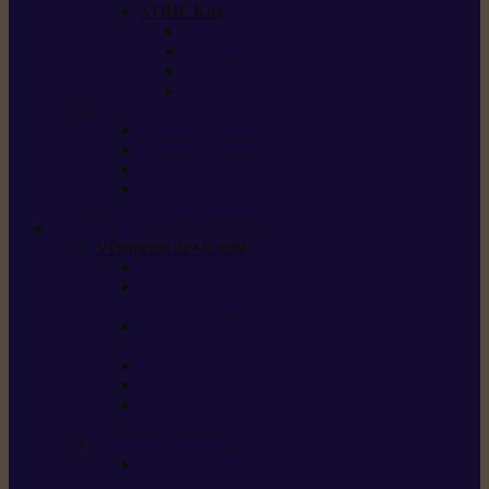
STIHL Kits
Service Kits
Cut Kits
Upgrade Kits
Care & Clean Kits
Batteries et chargeurs
Système de batterie AS
Système de batterie AP
Système de batterie AK
STIHL connected /
solutions connectées
Sécurité
Vêtements de sécurité
Lunettes de protection
Protection auditive,
du visage et de la tête
Bottes et chaussures
de sécurité
Pantalons de travail
Gants de travail
T-shirts et vestes
de protection
Directives et normes
Fiches de données de
sécurité