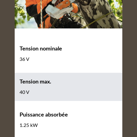
Tension nominale
36 V
Tension max.
40 V
Puissance absorbée
1.25 kW