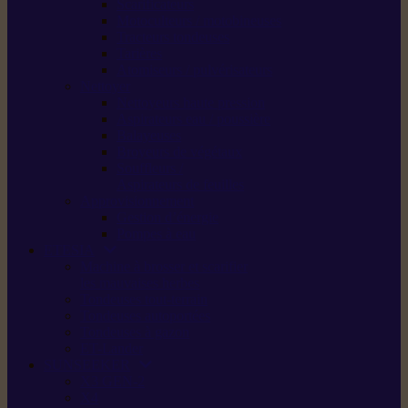
Scarificateurs
Motoculteurs / motobineuses
Tracteurs tondeuses
Tarières
Atomiseurs / pulvérisateurs
Nettoyer
Nettoyeurs haute pression
Aspirateurs eau / poussière
Balayeuses
Broyeurs de végétaux
Souffleurs /
Aspirateurs de feuilles
Approvisionnement
Gestion d’énergie
Pompes à eau
ETESIA
Machine à brosser et scarifier
les mauvaises herbes
Tondeuses tout-terrain
Tondeuses autoportées
Tondeuses à gazon
ET-Lander
SUNSEEKER
X3 GEN-2
X4