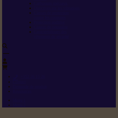
Carburants spéciaux
Directives sur les vibrations
Classes de protection
contre les coupures
Protection auditive
Classes de poussière
Caractéristiques des
vêtements de sécurité
0
+352 26 15 26
Contact
Demande de produit
Ressources
Menu 1
Menu 2