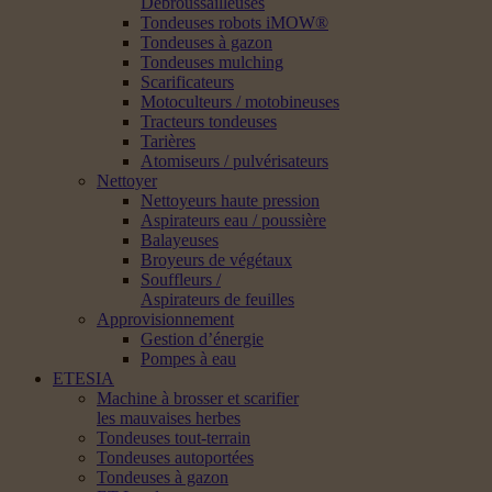
Débroussailleuses
Tondeuses robots iMOW®
Tondeuses à gazon
Tondeuses mulching
Scarificateurs
Motoculteurs / motobineuses
Tracteurs tondeuses
Tarières
Atomiseurs / pulvérisateurs
Nettoyer
Nettoyeurs haute pression
Aspirateurs eau / poussière
Balayeuses
Broyeurs de végétaux
Souffleurs /
Aspirateurs de feuilles
Approvisionnement
Gestion d’énergie
Pompes à eau
ETESIA
Machine à brosser et scarifier
les mauvaises herbes
Tondeuses tout-terrain
Tondeuses autoportées
Tondeuses à gazon