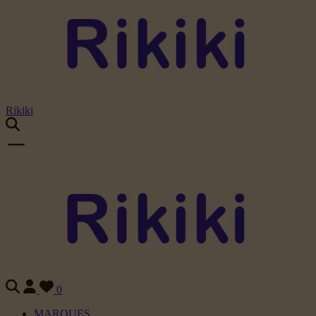
Rikiki
0
MARQUES