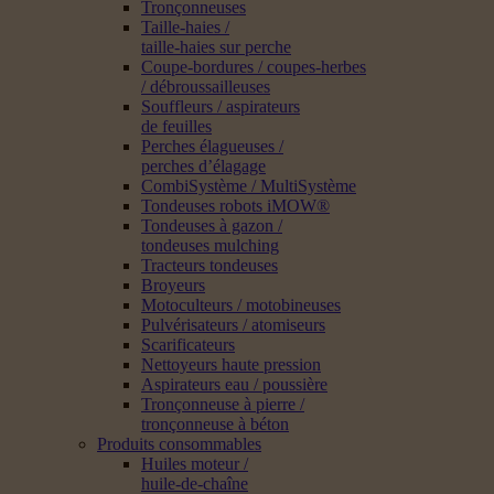
Tronçonneuses
Taille-haies /
taille-haies sur perche
Coupe-bordures / coupes-herbes
/ débroussailleuses
Souffleurs / aspirateurs
de feuilles
Perches élagueuses /
perches d’élagage
CombiSystème / MultiSystème
Tondeuses robots iMOW®
Tondeuses à gazon /
tondeuses mulching
Tracteurs tondeuses
Broyeurs
Motoculteurs / motobineuses
Pulvérisateurs / atomiseurs
Scarificateurs
Nettoyeurs haute pression
Aspirateurs eau / poussière
Tronçonneuse à pierre /
tronçonneuse à béton
Produits consommables
Huiles moteur /
huile-de-chaîne