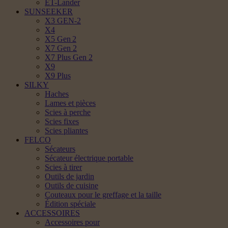
ET-Lander
SUNSEEKER
X3 GEN-2
X4
X5 Gen 2
X7 Gen 2
X7 Plus Gen 2
X9
X9 Plus
SILKY
Haches
Lames et pièces
Scies à perche
Scies fixes
Scies pliantes
FELCO
Sécateurs
Sécateur électrique portable
Scies à tirer
Outils de jardin
Outils de cuisine
Couteaux pour le greffage et la taille
Édition spéciale
ACCESSOIRES
Accessoires pour