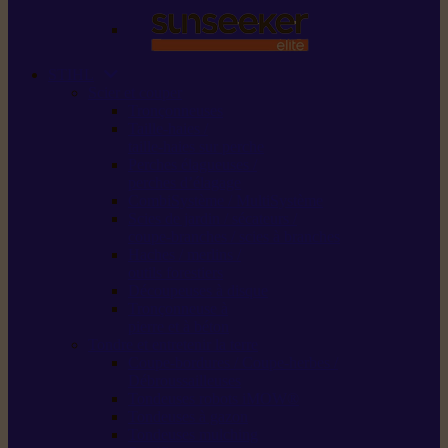
STIHL
Scier et couper
Tronçonneuses
Taille-haies /
taille-haies sur perche
Perches élagueuses /
perches d’élagage
CombiSystème / MultiSystème
Scies de jardin / sécateurs /
coupe-branches / scies à branches
Haches / merlins /
outils forestiers
Découpeuses à disque
Tronçonneuse à
pierre et à béton
Tondre et entretenir la terre
Coupe-bordures / Coupe-herbes /
Débroussailleuses
Tondeuses robots iMOW®
Tondeuses à gazon
Tondeuses mulching