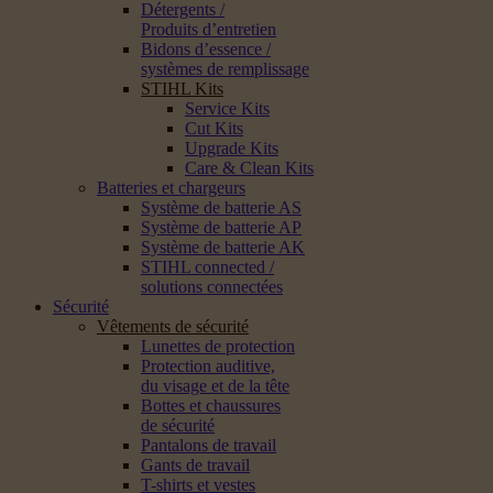
Détergents /
Produits d’entretien
Bidons d’essence /
systèmes de remplissage
STIHL Kits
Service Kits
Cut Kits
Upgrade Kits
Care & Clean Kits
Batteries et chargeurs
Système de batterie AS
Système de batterie AP
Système de batterie AK
STIHL connected /
solutions connectées
Sécurité
Vêtements de sécurité
Lunettes de protection
Protection auditive,
du visage et de la tête
Bottes et chaussures
de sécurité
Pantalons de travail
Gants de travail
T-shirts et vestes