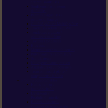
/ débroussailleuses
Souffleurs / aspirateurs
de feuilles
Perches élagueuses /
perches d’élagage
CombiSystème / MultiSystème
Tondeuses robots iMOW®
Tondeuses à gazon /
tondeuses mulching
Tracteurs tondeuses
Broyeurs
Motoculteurs / motobineuses
Pulvérisateurs / atomiseurs
Scarificateurs
Nettoyeurs haute pression
Aspirateurs eau / poussière
Tronçonneuse à pierre /
tronçonneuse à béton
Produits consommables
Huiles moteur /
huile-de-chaîne
Détergents /
Produits d’entretien
Bidons d’essence /
systèmes de remplissage