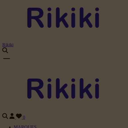
Rikiki
0
MARQUES