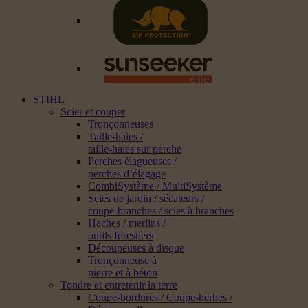
STIHL
Scier et couper
Tronçonneuses
Taille-haies /
taille-haies sur perche
Perches élagueuses /
perches d’élagage
CombiSystème / MultiSystème
Scies de jardin / sécateurs /
coupe-branches / scies à branches
Haches / merlins /
outils forestiers
Découpeuses à disque
Tronçonneuse à
pierre et à béton
Tondre et entretenir la terre
Coupe-bordures / Coupe-herbes /