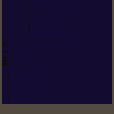
Carburants spéciaux
Directives sur les vibrations
Classes de protection
contre les coupures
Protection auditive
Classes de poussière
Caractéristiques des
vêtements de sécurité
0
+352 26 15 26
Contact
Demande de produit
Ressources
Menu 1
Menu 2