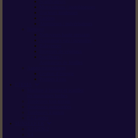
Scarificateurs
Motoculteurs / motobineuses
Tracteurs tondeuses
Tarières
Atomiseurs / pulvérisateurs
Nettoyer
Nettoyeurs haute pression
Aspirateurs eau / poussière
Balayeuses
Broyeurs de végétaux
Souffleurs /
Aspirateurs de feuilles
Approvisionnement
Gestion d’énergie
Pompes à eau
ETESIA
Machine à brosser et scarifier
les mauvaises herbes
Tondeuses tout-terrain
Tondeuses autoportées
Tondeuses à gazon
ET-Lander
SUNSEEKER
X3 GEN-2
X4