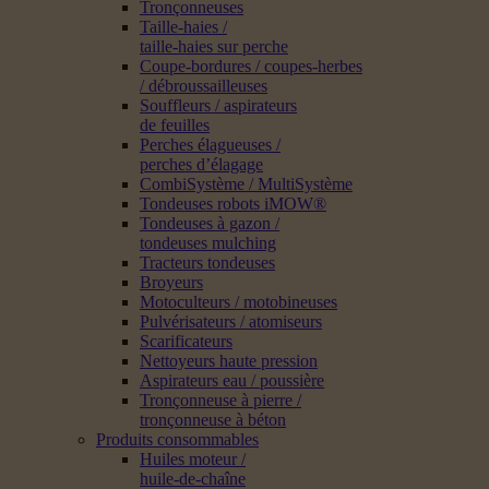
Tronçonneuses
Taille-haies /
taille-haies sur perche
Coupe-bordures / coupes-herbes
/ débroussailleuses
Souffleurs / aspirateurs
de feuilles
Perches élagueuses /
perches d’élagage
CombiSystème / MultiSystème
Tondeuses robots iMOW®
Tondeuses à gazon /
tondeuses mulching
Tracteurs tondeuses
Broyeurs
Motoculteurs / motobineuses
Pulvérisateurs / atomiseurs
Scarificateurs
Nettoyeurs haute pression
Aspirateurs eau / poussière
Tronçonneuse à pierre /
tronçonneuse à béton
Produits consommables
Huiles moteur /
huile-de-chaîne