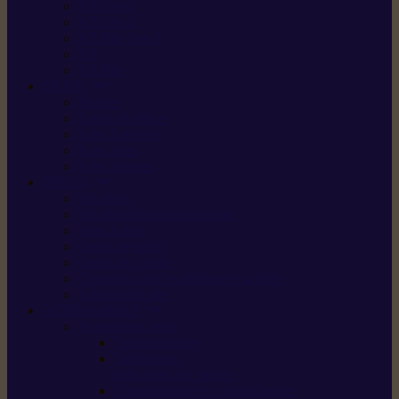
X5 Gen 2
X7 Gen 2
X7 Plus Gen 2
X9
X9 Plus
SILKY
Haches
Lames et pièces
Scies à perche
Scies fixes
Scies pliantes
FELCO
Sécateurs
Sécateur électrique portable
Scies à tirer
Outils de jardin
Outils de cuisine
Couteaux pour le greffage et la taille
Édition spéciale
ACCESSOIRES
Accessoires pour
Tronçonneuses
Taille-haies /
taille-haies sur perche
Coupe-bordures / coupes-herbes