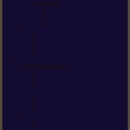
STIHL Kits
Service Kits
Cut Kits
Upgrade Kits
Care & Clean Kits
Batteries et chargeurs
Système de batterie AS
Système de batterie AP
Système de batterie AK
STIHL connected /
solutions connectées
Sécurité
Vêtements de sécurité
Lunettes de protection
Protection auditive,
du visage et de la tête
Bottes et chaussures
de sécurité
Pantalons de travail
Gants de travail
T-shirts et vestes
de protection
Directives et normes
Fiches de données de
sécurité