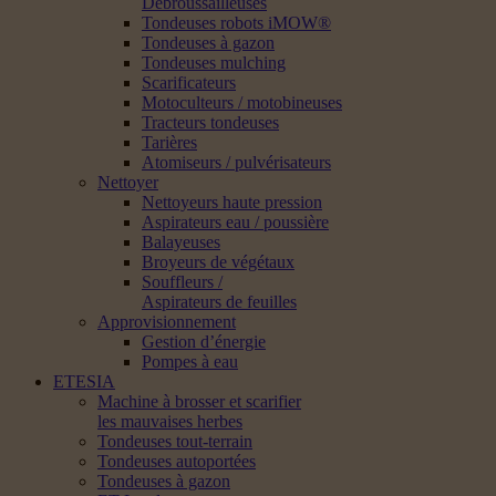
Débroussailleuses
Tondeuses robots iMOW®
Tondeuses à gazon
Tondeuses mulching
Scarificateurs
Motoculteurs / motobineuses
Tracteurs tondeuses
Tarières
Atomiseurs / pulvérisateurs
Nettoyer
Nettoyeurs haute pression
Aspirateurs eau / poussière
Balayeuses
Broyeurs de végétaux
Souffleurs /
Aspirateurs de feuilles
Approvisionnement
Gestion d’énergie
Pompes à eau
ETESIA
Machine à brosser et scarifier
les mauvaises herbes
Tondeuses tout-terrain
Tondeuses autoportées
Tondeuses à gazon