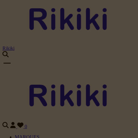
Rikiki
0
MARQUES