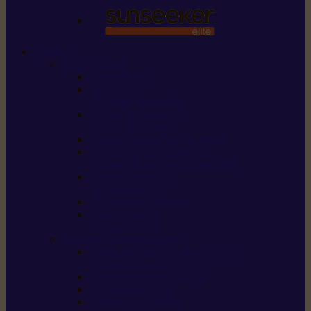
STIHL
Scier et couper
Tronçonneuses
Taille-haies /
taille-haies sur perche
Perches élagueuses /
perches d’élagage
CombiSystème / MultiSystème
Scies de jardin / sécateurs /
coupe-branches / scies à branches
Haches / merlins /
outils forestiers
Découpeuses à disque
Tronçonneuse à
pierre et à béton
Tondre et entretenir la terre
Coupe-bordures / Coupe-herbes /
Débroussailleuses
Tondeuses robots iMOW®
Tondeuses à gazon
Tondeuses mulching