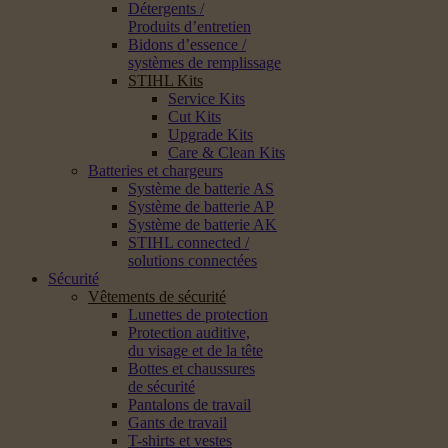
Détergents /
Produits d’entretien
Bidons d’essence /
systèmes de remplissage
STIHL Kits
Service Kits
Cut Kits
Upgrade Kits
Care & Clean Kits
Batteries et chargeurs
Système de batterie AS
Système de batterie AP
Système de batterie AK
STIHL connected /
solutions connectées
Sécurité
Vêtements de sécurité
Lunettes de protection
Protection auditive,
du visage et de la tête
Bottes et chaussures
de sécurité
Pantalons de travail
Gants de travail
T-shirts et vestes