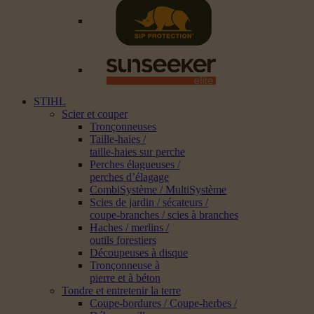
STIHL
Scier et couper
Tronçonneuses
Taille-haies /
taille-haies sur perche
Perches élagueuses /
perches d’élagage
CombiSystème / MultiSystème
Scies de jardin / sécateurs /
coupe-branches / scies à branches
Haches / merlins /
outils forestiers
Découpeuses à disque
Tronçonneuse à
pierre et à béton
Tondre et entretenir la terre
Coupe-bordures / Coupe-herbes /