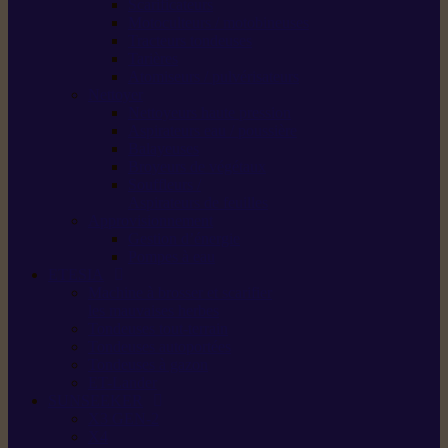
Scarificateurs
Motoculteurs / motobineuses
Tracteurs tondeuses
Tarières
Atomiseurs / pulvérisateurs
Nettoyer
Nettoyeurs haute pression
Aspirateurs eau / poussière
Balayeuses
Broyeurs de végétaux
Souffleurs /
Aspirateurs de feuilles
Approvisionnement
Gestion d’énergie
Pompes à eau
ETESIA
Machine à brosser et scarifier
les mauvaises herbes
Tondeuses tout-terrain
Tondeuses autoportées
Tondeuses à gazon
ET-Lander
SUNSEEKER
X3 GEN-2
X4