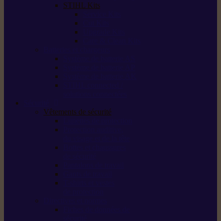
STIHL Kits
Service Kits
Cut Kits
Upgrade Kits
Care & Clean Kits
Batteries et chargeurs
Système de batterie AS
Système de batterie AP
Système de batterie AK
STIHL connected /
solutions connectées
Sécurité
Vêtements de sécurité
Lunettes de protection
Protection auditive,
du visage et de la tête
Bottes et chaussures
de sécurité
Pantalons de travail
Gants de travail
T-shirts et vestes
de protection
Directives et normes
Fiches de données de
sécurité