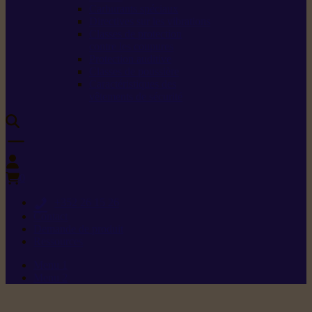
Carburants spéciaux
Directives sur les vibrations
Classes de protection
contre les coupures
Protection auditive
Classes de poussière
Caractéristiques des
vêtements de sécurité
0
+352 26 15 26
Contact
Demande de produit
Ressources
Menu 1
Menu 2