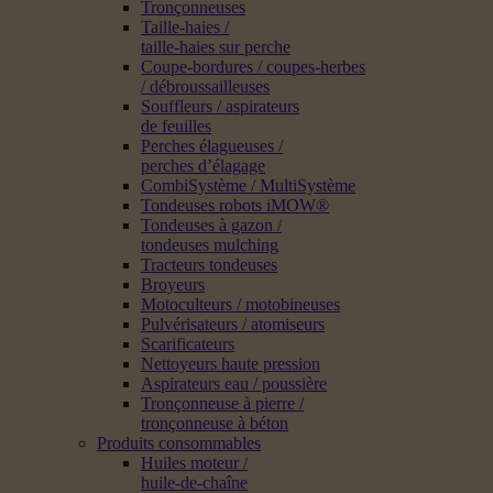
Tronçonneuses
Taille-haies /
taille-haies sur perche
Coupe-bordures / coupes-herbes
/ débroussailleuses
Souffleurs / aspirateurs
de feuilles
Perches élagueuses /
perches d’élagage
CombiSystème / MultiSystème
Tondeuses robots iMOW®
Tondeuses à gazon /
tondeuses mulching
Tracteurs tondeuses
Broyeurs
Motoculteurs / motobineuses
Pulvérisateurs / atomiseurs
Scarificateurs
Nettoyeurs haute pression
Aspirateurs eau / poussière
Tronçonneuse à pierre /
tronçonneuse à béton
Produits consommables
Huiles moteur /
huile-de-chaîne