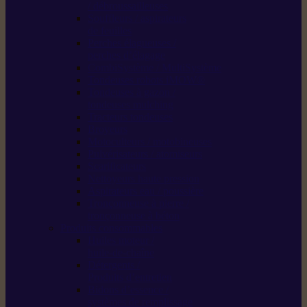
/ débroussailleuses
Souffleurs / aspirateurs
de feuilles
Perches élagueuses /
perches d’élagage
CombiSystème / MultiSystème
Tondeuses robots iMOW®
Tondeuses à gazon /
tondeuses mulching
Tracteurs tondeuses
Broyeurs
Motoculteurs / motobineuses
Pulvérisateurs / atomiseurs
Scarificateurs
Nettoyeurs haute pression
Aspirateurs eau / poussière
Tronçonneuse à pierre /
tronçonneuse à béton
Produits consommables
Huiles moteur /
huile-de-chaîne
Détergents /
Produits d’entretien
Bidons d’essence /
systèmes de remplissage