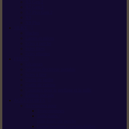
X5 Gen 2
X7 Gen 2
X7 Plus Gen 2
X9
X9 Plus
SILKY
Haches
Lames et pièces
Scies à perche
Scies fixes
Scies pliantes
FELCO
Sécateurs
Sécateur électrique portable
Scies à tirer
Outils de jardin
Outils de cuisine
Couteaux pour le greffage et la taille
Édition spéciale
ACCESSOIRES
Accessoires pour
Tronçonneuses
Taille-haies /
taille-haies sur perche
Coupe-bordures / coupes-herbes