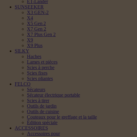
ET-Lander
SUNSEEKER
X3 GEN-2
X4
X5 Gen 2
X7 Gen 2
X7 Plus Gen 2
X9
X9 Plus
SILKY
Haches
Lames et pièces
Scies à perche
Scies fixes
Scies pliantes
FELCO
Sécateurs
Sécateur électrique portable
Scies à tirer
Outils de jardin
Outils de cuisine
Couteaux pour le greffage et la taille
Édition spéciale
ACCESSOIRES
Accessoires pour