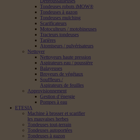
Débroussailleuses
Tondeuses robots iMOW®
Tondeuses à gazon
Tondeuses mulching
Scarificateurs
Motoculteurs / motobineuses
Tracteurs tondeuses
Tarières
Atomiseurs / pulvérisateurs
Nettoyer
Nettoyeurs haute pression
Aspirateurs eau / poussière
Balayeuses
Broyeurs de végétaux
Souffleurs /
Aspirateurs de feuilles
Approvisionnement
Gestion d’énergie
Pompes à eau
ETESIA
Machine à brosser et scarifier
les mauvaises herbes
Tondeuses tout-terrain
Tondeuses autoportées
Tondeuses à gazon