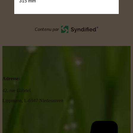
315 mm
Contenu par
Adresse:
42, rue Gabriel
Lippmann, L-6947 Niederanven