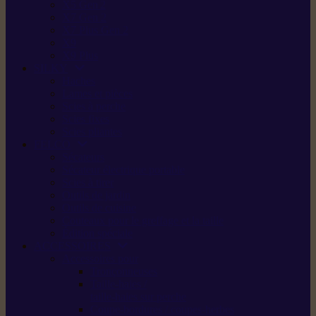
X5 Gen 2
X7 Gen 2
X7 Plus Gen 2
X9
X9 Plus
SILKY
Haches
Lames et pièces
Scies à perche
Scies fixes
Scies pliantes
FELCO
Sécateurs
Sécateur électrique portable
Scies à tirer
Outils de jardin
Outils de cuisine
Couteaux pour le greffage et la taille
Édition spéciale
ACCESSOIRES
Accessoires pour
Tronçonneuses
Taille-haies /
taille-haies sur perche
Coupe-bordures / coupes-herbes