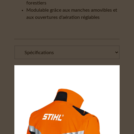
forestiers
Modulable grâce aux manches amovibles et
aux ouvertures d'aération réglables