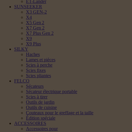
ET-Lander
SUNSEEKER
X3 GEN-2
X4
X5 Gen 2
X7 Gen 2
X7 Plus Gen 2
X9
X9 Plus
SILKY
Haches
Lames et pièces
Scies à perche
Scies fixes
Scies pliantes
FELCO
Sécateurs
Sécateur électrique portable
Scies à tirer
Outils de jardin
Outils de cuisine
Couteaux pour le greffage et la taille
Édition spéciale
ACCESSOIRES
Accessoires pour