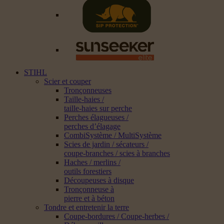
STIHL
Scier et couper
Tronçonneuses
Taille-haies /
taille-haies sur perche
Perches élagueuses /
perches d’élagage
CombiSystème / MultiSystème
Scies de jardin / sécateurs /
coupe-branches / scies à branches
Haches / merlins /
outils forestiers
Découpeuses à disque
Tronçonneuse à
pierre et à béton
Tondre et entretenir la terre
Coupe-bordures / Coupe-herbes /