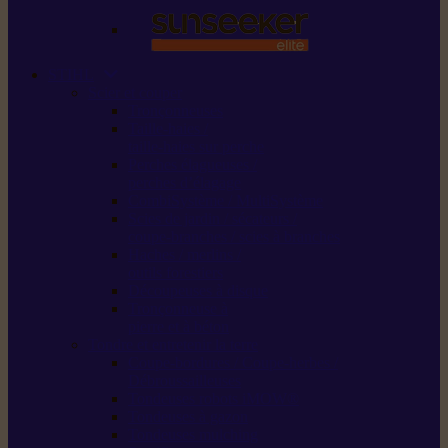
STIHL
Scier et couper
Tronçonneuses
Taille-haies /
taille-haies sur perche
Perches élagueuses /
perches d’élagage
CombiSystème / MultiSystème
Scies de jardin / sécateurs /
coupe-branches / scies à branches
Haches / merlins /
outils forestiers
Découpeuses à disque
Tronçonneuse à
pierre et à béton
Tondre et entretenir la terre
Coupe-bordures / Coupe-herbes /
Débroussailleuses
Tondeuses robots iMOW®
Tondeuses à gazon
Tondeuses mulching