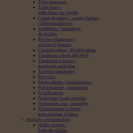
Tronçonneuses
Taille-haies /
taille-haies sur perche
Coupe-bordures / coupes-herbes
/ débroussailleuses
Souffleurs / aspirateurs
de feuilles
Perches élagueuses /
perches d’élagage
CombiSystème / MultiSystème
Tondeuses robots iMOW®
Tondeuses à gazon /
tondeuses mulching
Tracteurs tondeuses
Broyeurs
Motoculteurs / motobineuses
Pulvérisateurs / atomiseurs
Scarificateurs
Nettoyeurs haute pression
Aspirateurs eau / poussière
Tronçonneuse à pierre /
tronçonneuse à béton
Produits consommables
Huiles moteur /
huile-de-chaîne