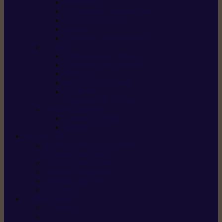
Scarificateurs
Motoculteurs / motobineuses
Tracteurs tondeuses
Tarières
Atomiseurs / pulvérisateurs
Nettoyer
Nettoyeurs haute pression
Aspirateurs eau / poussière
Balayeuses
Broyeurs de végétaux
Souffleurs /
Aspirateurs de feuilles
Approvisionnement
Gestion d’énergie
Pompes à eau
ETESIA
Machine à brosser et scarifier
les mauvaises herbes
Tondeuses tout-terrain
Tondeuses autoportées
Tondeuses à gazon
ET-Lander
SUNSEEKER
X3 GEN-2
X4