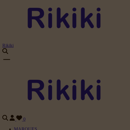
Rikiki
0
MARQUES