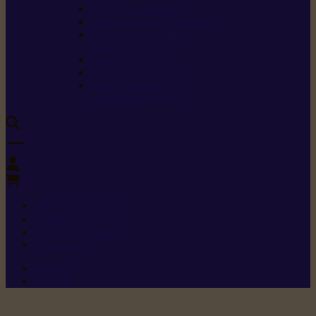
Carburants spéciaux
Directives sur les vibrations
Classes de protection
contre les coupures
Protection auditive
Classes de poussière
Caractéristiques des
vêtements de sécurité
0
+352 26 15 26
Contact
Demande de produit
Ressources
Menu 1
Menu 2