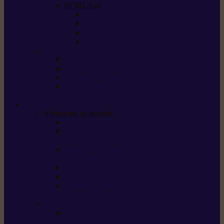
STIHL Kits
Service Kits
Cut Kits
Upgrade Kits
Care & Clean Kits
Batteries et chargeurs
Système de batterie AS
Système de batterie AP
Système de batterie AK
STIHL connected /
solutions connectées
Sécurité
Vêtements de sécurité
Lunettes de protection
Protection auditive,
du visage et de la tête
Bottes et chaussures
de sécurité
Pantalons de travail
Gants de travail
T-shirts et vestes
de protection
Directives et normes
Fiches de données de
sécurité