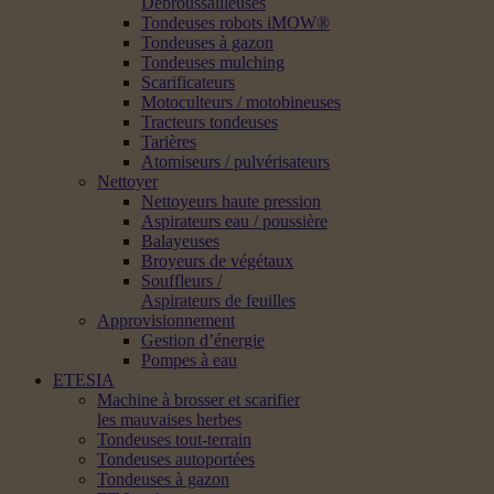
Débroussailleuses
Tondeuses robots iMOW®
Tondeuses à gazon
Tondeuses mulching
Scarificateurs
Motoculteurs / motobineuses
Tracteurs tondeuses
Tarières
Atomiseurs / pulvérisateurs
Nettoyer
Nettoyeurs haute pression
Aspirateurs eau / poussière
Balayeuses
Broyeurs de végétaux
Souffleurs /
Aspirateurs de feuilles
Approvisionnement
Gestion d’énergie
Pompes à eau
ETESIA
Machine à brosser et scarifier
les mauvaises herbes
Tondeuses tout-terrain
Tondeuses autoportées
Tondeuses à gazon