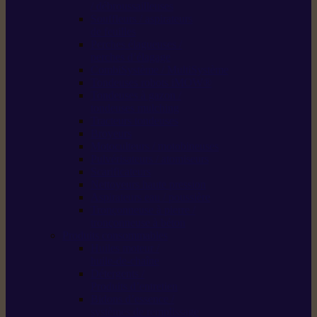
/ débroussailleuses
Souffleurs / aspirateurs
de feuilles
Perches élagueuses /
perches d’élagage
CombiSystème / MultiSystème
Tondeuses robots iMOW®
Tondeuses à gazon /
tondeuses mulching
Tracteurs tondeuses
Broyeurs
Motoculteurs / motobineuses
Pulvérisateurs / atomiseurs
Scarificateurs
Nettoyeurs haute pression
Aspirateurs eau / poussière
Tronçonneuse à pierre /
tronçonneuse à béton
Produits consommables
Huiles moteur /
huile-de-chaîne
Détergents /
Produits d’entretien
Bidons d’essence /
systèmes de remplissage