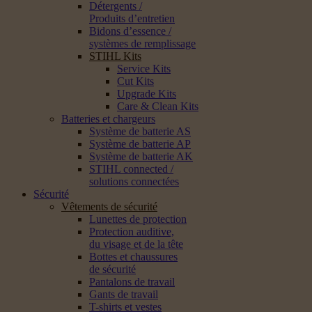
Détergents /
Produits d’entretien
Bidons d’essence /
systèmes de remplissage
STIHL Kits
Service Kits
Cut Kits
Upgrade Kits
Care & Clean Kits
Batteries et chargeurs
Système de batterie AS
Système de batterie AP
Système de batterie AK
STIHL connected /
solutions connectées
Sécurité
Vêtements de sécurité
Lunettes de protection
Protection auditive,
du visage et de la tête
Bottes et chaussures
de sécurité
Pantalons de travail
Gants de travail
T-shirts et vestes