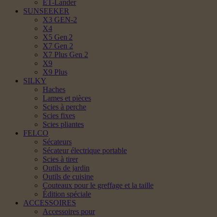
ET-Lander
SUNSEEKER
X3 GEN-2
X4
X5 Gen 2
X7 Gen 2
X7 Plus Gen 2
X9
X9 Plus
SILKY
Haches
Lames et pièces
Scies à perche
Scies fixes
Scies pliantes
FELCO
Sécateurs
Sécateur électrique portable
Scies à tirer
Outils de jardin
Outils de cuisine
Couteaux pour le greffage et la taille
Édition spéciale
ACCESSOIRES
Accessoires pour