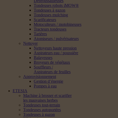
Débroussailleuses
Tondeuses robots iMOW®
Tondeuses à gazon
Tondeuses mulching
Scarificateurs
Motoculteurs / motobineuses
Tracteurs tondeuses
Tarières
Atomiseurs / pulvérisateurs
Nettoyer
Nettoyeurs haute pression
Aspirateurs eau / poussière
Balayeuses
Broyeurs de végétaux
Souffleurs /
Aspirateurs de feuilles
Approvisionnement
Gestion d’énergie
Pompes à eau
ETESIA
Machine à brosser et scarifier
les mauvaises herbes
Tondeuses tout-terrain
Tondeuses autoportées
Tondeuses à gazon