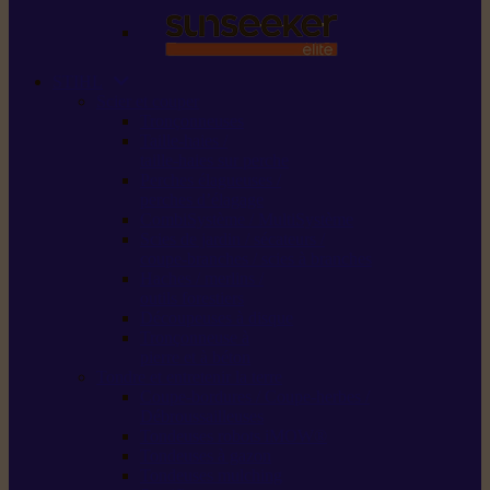
STIHL
Scier et couper
Tronçonneuses
Taille-haies /
taille-haies sur perche
Perches élagueuses /
perches d’élagage
CombiSystème / MultiSystème
Scies de jardin / sécateurs /
coupe-branches / scies à branches
Haches / merlins /
outils forestiers
Découpeuses à disque
Tronçonneuse à
pierre et à béton
Tondre et entretenir la terre
Coupe-bordures / Coupe-herbes /
Débroussailleuses
Tondeuses robots iMOW®
Tondeuses à gazon
Tondeuses mulching