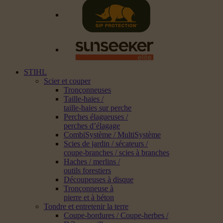
STIHL
Scier et couper
Tronçonneuses
Taille-haies /
taille-haies sur perche
Perches élagueuses /
perches d’élagage
CombiSystème / MultiSystème
Scies de jardin / sécateurs /
coupe-branches / scies à branches
Haches / merlins /
outils forestiers
Découpeuses à disque
Tronçonneuse à
pierre et à béton
Tondre et entretenir la terre
Coupe-bordures / Coupe-herbes /