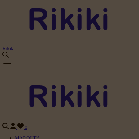
Rikiki
0
MARQUES