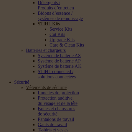
Détergents /
Produits d’entretien
Bidons d’essence /
systèmes de remplissage
STIHL Kits
Service Kits
Cut Kits
Upgrade Kits
Care & Clean Kits
Batteries et chargeurs
Système de batterie AS
Système de batterie AP
Système de batterie AK
STIHL connected /
solutions connectées
Sécurité
Vêtements de sécurité
Lunettes de protection
Protection auditive,
du visage et de la tête
Bottes et chaussures
de sécurité
Pantalons de travail
Gants de travail
T-shirts et vestes