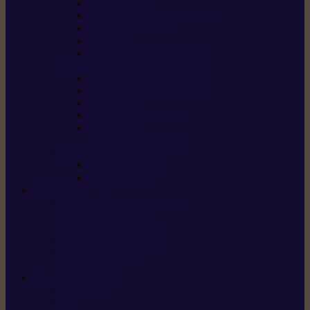
Scarificateurs
Motoculteurs / motobineuses
Tracteurs tondeuses
Tarières
Atomiseurs / pulvérisateurs
Nettoyer
Nettoyeurs haute pression
Aspirateurs eau / poussière
Balayeuses
Broyeurs de végétaux
Souffleurs /
Aspirateurs de feuilles
Approvisionnement
Gestion d’énergie
Pompes à eau
ETESIA
Machine à brosser et scarifier
les mauvaises herbes
Tondeuses tout-terrain
Tondeuses autoportées
Tondeuses à gazon
ET-Lander
SUNSEEKER
X3 GEN-2
X4