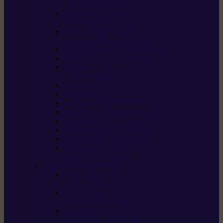
/ débroussailleuses
Souffleurs / aspirateurs
de feuilles
Perches élagueuses /
perches d’élagage
CombiSystème / MultiSystème
Tondeuses robots iMOW®
Tondeuses à gazon /
tondeuses mulching
Tracteurs tondeuses
Broyeurs
Motoculteurs / motobineuses
Pulvérisateurs / atomiseurs
Scarificateurs
Nettoyeurs haute pression
Aspirateurs eau / poussière
Tronçonneuse à pierre /
tronçonneuse à béton
Produits consommables
Huiles moteur /
huile-de-chaîne
Détergents /
Produits d’entretien
Bidons d’essence /
systèmes de remplissage