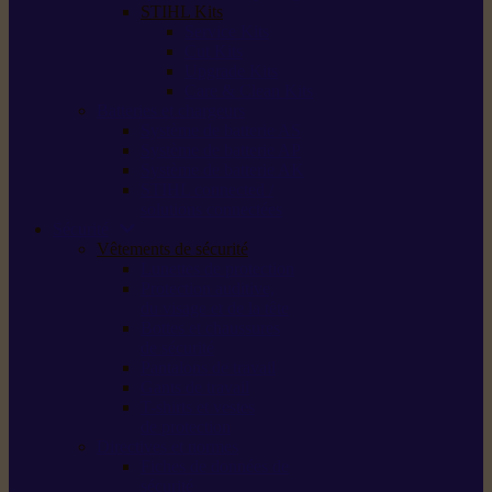
STIHL Kits
Service Kits
Cut Kits
Upgrade Kits
Care & Clean Kits
Batteries et chargeurs
Système de batterie AS
Système de batterie AP
Système de batterie AK
STIHL connected /
solutions connectées
Sécurité
Vêtements de sécurité
Lunettes de protection
Protection auditive,
du visage et de la tête
Bottes et chaussures
de sécurité
Pantalons de travail
Gants de travail
T-shirts et vestes
de protection
Directives et normes
Fiches de données de
sécurité