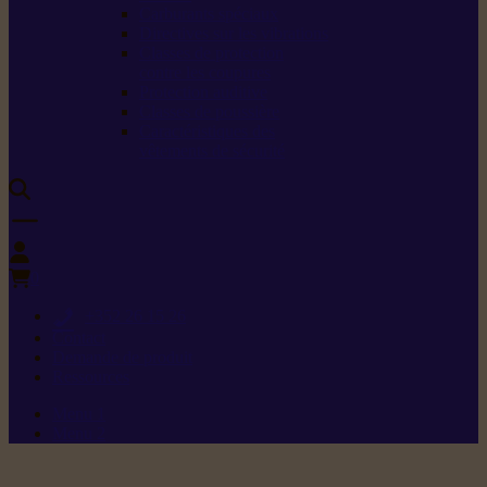
Carburants spéciaux
Directives sur les vibrations
Classes de protection
contre les coupures
Protection auditive
Classes de poussière
Caractéristiques des
vêtements de sécurité
0
+352 26 15 26
Contact
Demande de produit
Ressources
Menu 1
Menu 2