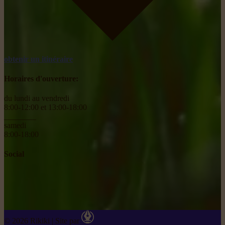
obtenir un itinéraire
Horaires d'ouverture:
du lundi au vendredi
8:00-12:00 et 13:00-18:00
________
samedi
8:00-18:00
Social
© 2026 Rikiki
|
Site par