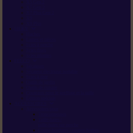
X5 Gen 2
X7 Gen 2
X7 Plus Gen 2
X9
X9 Plus
SILKY
Haches
Lames et pièces
Scies à perche
Scies fixes
Scies pliantes
FELCO
Sécateurs
Sécateur électrique portable
Scies à tirer
Outils de jardin
Outils de cuisine
Couteaux pour le greffage et la taille
Édition spéciale
ACCESSOIRES
Accessoires pour
Tronçonneuses
Taille-haies /
taille-haies sur perche
Coupe-bordures / coupes-herbes