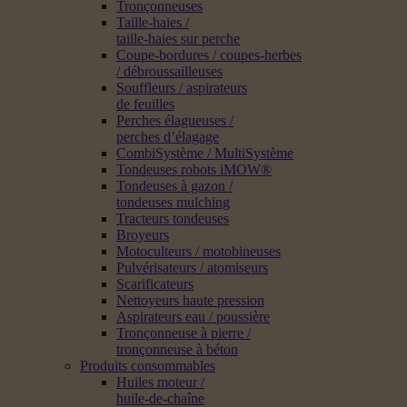
Tronçonneuses
Taille-haies /
taille-haies sur perche
Coupe-bordures / coupes-herbes
/ débroussailleuses
Souffleurs / aspirateurs
de feuilles
Perches élagueuses /
perches d’élagage
CombiSystème / MultiSystème
Tondeuses robots iMOW®
Tondeuses à gazon /
tondeuses mulching
Tracteurs tondeuses
Broyeurs
Motoculteurs / motobineuses
Pulvérisateurs / atomiseurs
Scarificateurs
Nettoyeurs haute pression
Aspirateurs eau / poussière
Tronçonneuse à pierre /
tronçonneuse à béton
Produits consommables
Huiles moteur /
huile-de-chaîne