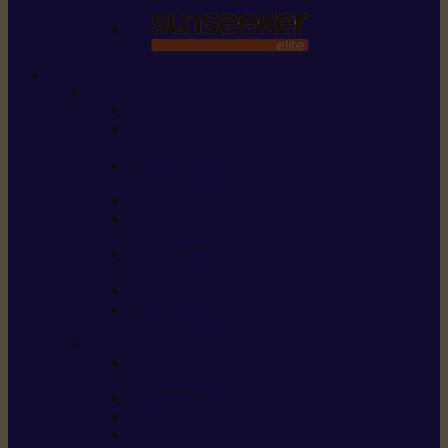
STIHL
Scier et couper
Tronçonneuses
Taille-haies /
taille-haies sur perche
Perches élagueuses /
perches d’élagage
CombiSystème / MultiSystème
Scies de jardin / sécateurs /
coupe-branches / scies à branches
Haches / merlins /
outils forestiers
Découpeuses à disque
Tronçonneuse à
pierre et à béton
Tondre et entretenir la terre
Coupe-bordures / Coupe-herbes /
Débroussailleuses
Tondeuses robots iMOW®
Tondeuses à gazon
Tondeuses mulching