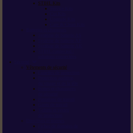
STIHL Kits
Service Kits
Cut Kits
Upgrade Kits
Care & Clean Kits
Batteries et chargeurs
Système de batterie AS
Système de batterie AP
Système de batterie AK
STIHL connected /
solutions connectées
Sécurité
Vêtements de sécurité
Lunettes de protection
Protection auditive,
du visage et de la tête
Bottes et chaussures
de sécurité
Pantalons de travail
Gants de travail
T-shirts et vestes
de protection
Directives et normes
Fiches de données de
sécurité