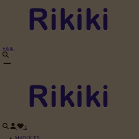
Rikiki
0
MARQUES