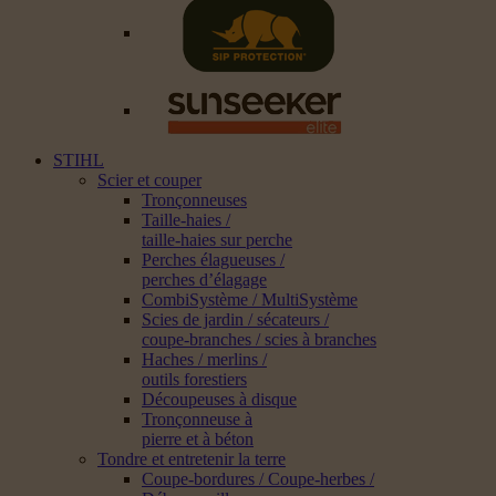
STIHL
Scier et couper
Tronçonneuses
Taille-haies /
taille-haies sur perche
Perches élagueuses /
perches d’élagage
CombiSystème / MultiSystème
Scies de jardin / sécateurs /
coupe-branches / scies à branches
Haches / merlins /
outils forestiers
Découpeuses à disque
Tronçonneuse à
pierre et à béton
Tondre et entretenir la terre
Coupe-bordures / Coupe-herbes /