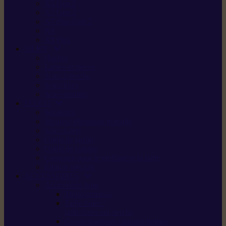
X5 Gen 2
X7 Gen 2
X7 Plus Gen 2
X9
X9 Plus
SILKY
Haches
Lames et pièces
Scies à perche
Scies fixes
Scies pliantes
FELCO
Sécateurs
Sécateur électrique portable
Scies à tirer
Outils de jardin
Outils de cuisine
Couteaux pour le greffage et la taille
Édition spéciale
ACCESSOIRES
Accessoires pour
Tronçonneuses
Taille-haies /
taille-haies sur perche
Coupe-bordures / coupes-herbes