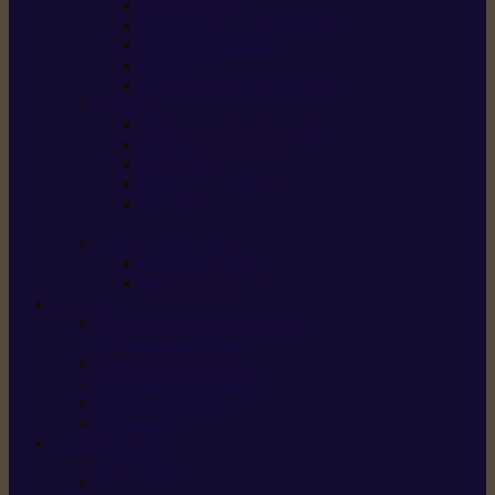
Scarificateurs
Motoculteurs / motobineuses
Tracteurs tondeuses
Tarières
Atomiseurs / pulvérisateurs
Nettoyer
Nettoyeurs haute pression
Aspirateurs eau / poussière
Balayeuses
Broyeurs de végétaux
Souffleurs /
Aspirateurs de feuilles
Approvisionnement
Gestion d’énergie
Pompes à eau
ETESIA
Machine à brosser et scarifier
les mauvaises herbes
Tondeuses tout-terrain
Tondeuses autoportées
Tondeuses à gazon
ET-Lander
SUNSEEKER
X3 GEN-2
X4