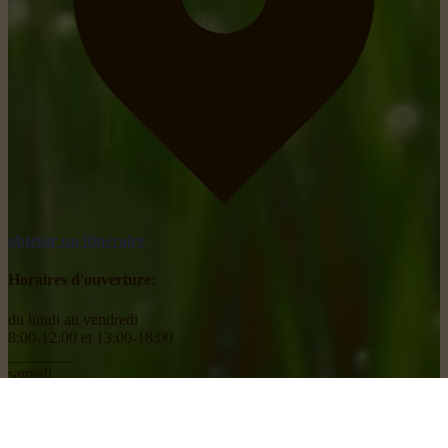
obtenir un itinéraire
Horaires d'ouverture:
du lundi au vendredi
8:00-12:00 et 13:00-18:00
________
samedi
8:00-18:00
Social