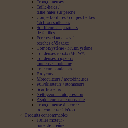
Tronçonneuses
Taille-haies /
taille-haies sur perche
Coupe-bordures / coupes-herbes
/ débroussailleuses
Souffleurs / aspirateurs
de feuilles
Perches élagueuses /
perches d’élagage
CombiSystème / MultiSystème
Tondeuses robots iMOW®
Tondeuses à gazon /
tondeuses mulching
Tracteurs tondeuses
Broyeurs
Motoculteurs / motobineuses
Pulvérisateurs / atomiseurs
Scarificateurs
Nettoyeurs haute pression
Aspirateurs eau / poussière
Tronçonneuse à pierre /
tronçonneuse à béton
Produits consommables
Huiles moteur /
huile-de-chaîne