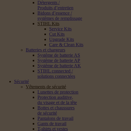
Détergents /
Produits d’entretien
Bidons d’essence /
systèmes de remplissage
STIHL Kits
Service Kits
Cut Kits
Upgrade Kits
Care & Clean Kits
Batteries et chargeurs
Système de batterie AS
Système de batterie AP
Système de batterie AK
STIHL connected /
solutions connectées
Sécurité
Vêtements de sécurité
Lunettes de protection
Protection auditive,
du visage et de la tête
Bottes et chaussures
de sécurité
Pantalons de travail
Gants de travail
T-shirts et vestes