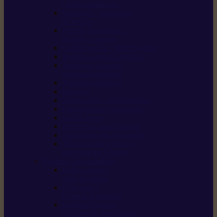
/ débroussailleuses
Souffleurs / aspirateurs
de feuilles
Perches élagueuses /
perches d’élagage
CombiSystème / MultiSystème
Tondeuses robots iMOW®
Tondeuses à gazon /
tondeuses mulching
Tracteurs tondeuses
Broyeurs
Motoculteurs / motobineuses
Pulvérisateurs / atomiseurs
Scarificateurs
Nettoyeurs haute pression
Aspirateurs eau / poussière
Tronçonneuse à pierre /
tronçonneuse à béton
Produits consommables
Huiles moteur /
huile-de-chaîne
Détergents /
Produits d’entretien
Bidons d’essence /
systèmes de remplissage