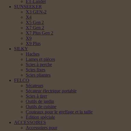
ET-Lander
SUNSEEKER
X3 GEN-2
X4
X5 Gen 2
X7 Gen 2
X7 Plus Gen 2
X9
X9 Plus
SILKY
Haches
Lames et pièces
Scies à perche
Scies fixes
Scies pliantes
FELCO
Sécateurs
Sécateur électrique portable
Scies à tirer
Outils de jardin
Outils de cuisine
Couteaux pour le greffage et la taille
Édition spéciale
ACCESSOIRES
Accessoires pour