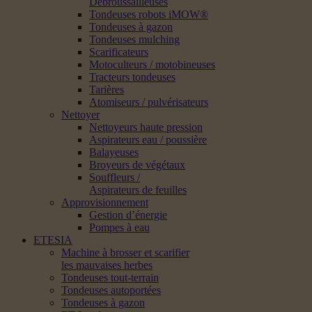
Débroussailleuses
Tondeuses robots iMOW®
Tondeuses à gazon
Tondeuses mulching
Scarificateurs
Motoculteurs / motobineuses
Tracteurs tondeuses
Tarières
Atomiseurs / pulvérisateurs
Nettoyer
Nettoyeurs haute pression
Aspirateurs eau / poussière
Balayeuses
Broyeurs de végétaux
Souffleurs /
Aspirateurs de feuilles
Approvisionnement
Gestion d’énergie
Pompes à eau
ETESIA
Machine à brosser et scarifier
les mauvaises herbes
Tondeuses tout-terrain
Tondeuses autoportées
Tondeuses à gazon