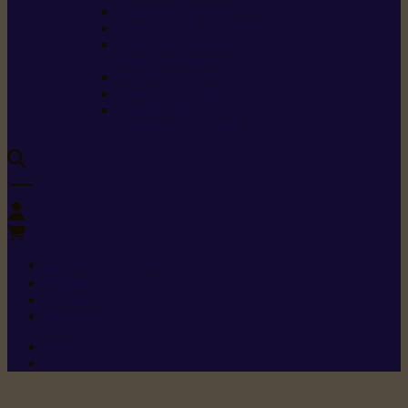
Carburants spéciaux
Directives sur les vibrations
Classes de protection
contre les coupures
Protection auditive
Classes de poussière
Caractéristiques des
vêtements de sécurité
0
+352 26 15 26
Contact
Demande de produit
Ressources
Menu 1
Menu 2