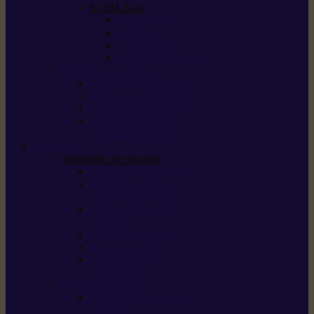
STIHL Kits
Service Kits
Cut Kits
Upgrade Kits
Care & Clean Kits
Batteries et chargeurs
Système de batterie AS
Système de batterie AP
Système de batterie AK
STIHL connected /
solutions connectées
Sécurité
Vêtements de sécurité
Lunettes de protection
Protection auditive,
du visage et de la tête
Bottes et chaussures
de sécurité
Pantalons de travail
Gants de travail
T-shirts et vestes
de protection
Directives et normes
Fiches de données de
sécurité