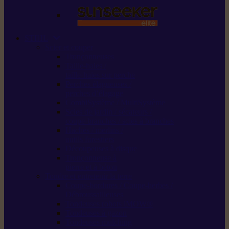
STIHL
Scier et couper
Tronçonneuses
Taille-haies /
taille-haies sur perche
Perches élagueuses /
perches d’élagage
CombiSystème / MultiSystème
Scies de jardin / sécateurs /
coupe-branches / scies à branches
Haches / merlins /
outils forestiers
Découpeuses à disque
Tronçonneuse à
pierre et à béton
Tondre et entretenir la terre
Coupe-bordures / Coupe-herbes /
Débroussailleuses
Tondeuses robots iMOW®
Tondeuses à gazon
Tondeuses mulching