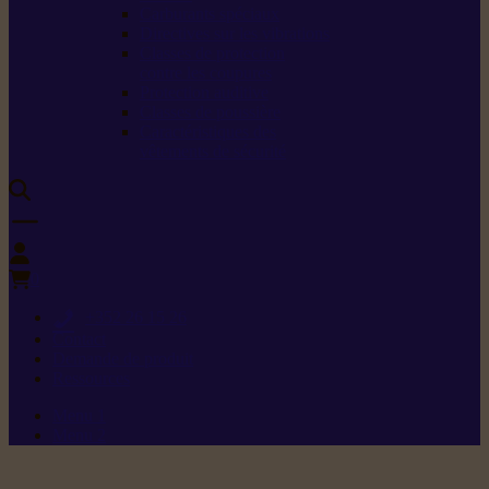
Carburants spéciaux
Directives sur les vibrations
Classes de protection
contre les coupures
Protection auditive
Classes de poussière
Caractéristiques des
vêtements de sécurité
0
+352 26 15 26
Contact
Demande de produit
Ressources
Menu 1
Menu 2