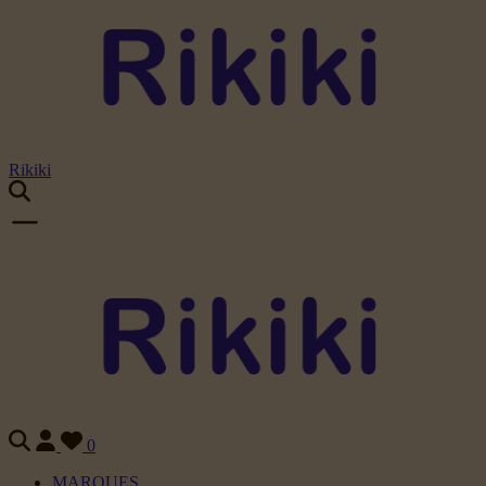
Rikiki
0
MARQUES