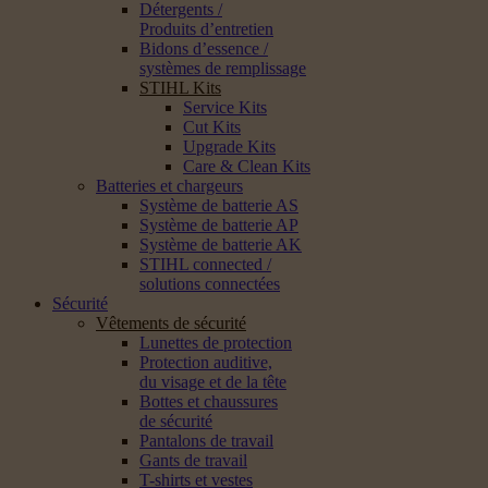
Détergents /
Produits d’entretien
Bidons d’essence /
systèmes de remplissage
STIHL Kits
Service Kits
Cut Kits
Upgrade Kits
Care & Clean Kits
Batteries et chargeurs
Système de batterie AS
Système de batterie AP
Système de batterie AK
STIHL connected /
solutions connectées
Sécurité
Vêtements de sécurité
Lunettes de protection
Protection auditive,
du visage et de la tête
Bottes et chaussures
de sécurité
Pantalons de travail
Gants de travail
T-shirts et vestes