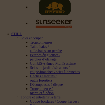
STIHL
Scier et couper
Tronçonneuses
Taille-haies /
taille-haies sur perche
Perches élagueuses /
perches d’élagage
CombiSystème / MultiSystème
Scies de jardin / sécateurs /
coupe-branches / scies à branches
Haches / merlins /
outils forestiers
Découpeuses à disque
Tronçonneuse à
pierre et à béton
Tondre et entretenir la terre
Coupe-bordures / Coupe-herbes /