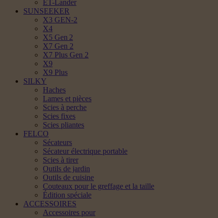
ET-Lander
SUNSEEKER
X3 GEN-2
X4
X5 Gen 2
X7 Gen 2
X7 Plus Gen 2
X9
X9 Plus
SILKY
Haches
Lames et pièces
Scies à perche
Scies fixes
Scies pliantes
FELCO
Sécateurs
Sécateur électrique portable
Scies à tirer
Outils de jardin
Outils de cuisine
Couteaux pour le greffage et la taille
Édition spéciale
ACCESSOIRES
Accessoires pour