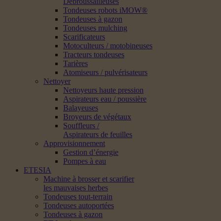
Débroussailleuses
Tondeuses robots iMOW®
Tondeuses à gazon
Tondeuses mulching
Scarificateurs
Motoculteurs / motobineuses
Tracteurs tondeuses
Tarières
Atomiseurs / pulvérisateurs
Nettoyer
Nettoyeurs haute pression
Aspirateurs eau / poussière
Balayeuses
Broyeurs de végétaux
Souffleurs /
Aspirateurs de feuilles
Approvisionnement
Gestion d’énergie
Pompes à eau
ETESIA
Machine à brosser et scarifier
les mauvaises herbes
Tondeuses tout-terrain
Tondeuses autoportées
Tondeuses à gazon