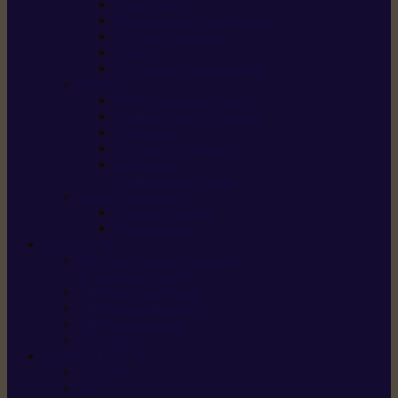
Scarificateurs
Motoculteurs / motobineuses
Tracteurs tondeuses
Tarières
Atomiseurs / pulvérisateurs
Nettoyer
Nettoyeurs haute pression
Aspirateurs eau / poussière
Balayeuses
Broyeurs de végétaux
Souffleurs /
Aspirateurs de feuilles
Approvisionnement
Gestion d’énergie
Pompes à eau
ETESIA
Machine à brosser et scarifier
les mauvaises herbes
Tondeuses tout-terrain
Tondeuses autoportées
Tondeuses à gazon
ET-Lander
SUNSEEKER
X3 GEN-2
X4