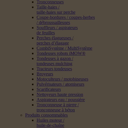
Tronçonneuses
Taille-haies /
taille-haies sur perche
Coupe-bordures / coupes-herbes
/ débroussailleuses
Souffleurs / aspirateurs
de feuilles
Perches élagueuses /
perches d’élagage
CombiSystème / MultiSystème
Tondeuses robots iMOW®
Tondeuses à gazon /
tondeuses mulching
Tracteurs tondeuses
Broyeurs
Motoculteurs / motobineuses
Pulvérisateurs / atomiseurs
Scarificateurs
Nettoyeurs haute pression
Aspirateurs eau / poussière
Tronçonneuse à pierre /
tronçonneuse à béton
Produits consommables
Huiles moteur /
huile-de-chaîne