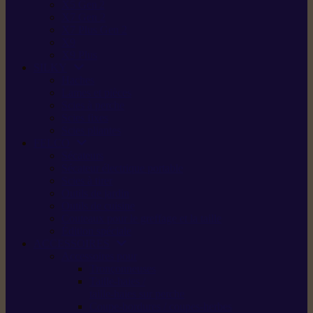
X5 Gen 2
X7 Gen 2
X7 Plus Gen 2
X9
X9 Plus
SILKY
Haches
Lames et pièces
Scies à perche
Scies fixes
Scies pliantes
FELCO
Sécateurs
Sécateur électrique portable
Scies à tirer
Outils de jardin
Outils de cuisine
Couteaux pour le greffage et la taille
Édition spéciale
ACCESSOIRES
Accessoires pour
Tronçonneuses
Taille-haies /
taille-haies sur perche
Coupe-bordures / coupes-herbes