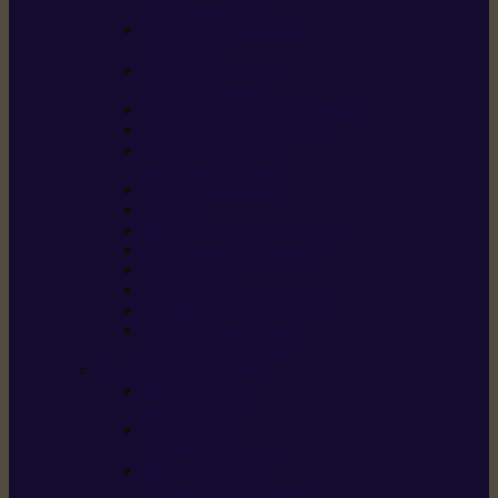
/ débroussailleuses
Souffleurs / aspirateurs
de feuilles
Perches élagueuses /
perches d’élagage
CombiSystème / MultiSystème
Tondeuses robots iMOW®
Tondeuses à gazon /
tondeuses mulching
Tracteurs tondeuses
Broyeurs
Motoculteurs / motobineuses
Pulvérisateurs / atomiseurs
Scarificateurs
Nettoyeurs haute pression
Aspirateurs eau / poussière
Tronçonneuse à pierre /
tronçonneuse à béton
Produits consommables
Huiles moteur /
huile-de-chaîne
Détergents /
Produits d’entretien
Bidons d’essence /
systèmes de remplissage