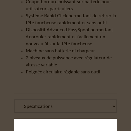
Coupe-bordure puissant sur batterie pour
utilisateurs particuliers
Système Rapid Click permettant de retirer la
tête faucheuse rapidement et sans outil
Dispositif Advanced EasySpool permettant
d’enrouler rapidement et facilement un
nouveau fil sur la tête faucheuse
Machine sans batterie ni chargeur
2 niveaux de puissance avec régulateur de
vitesse variable
Poignée circulaire réglable sans outil