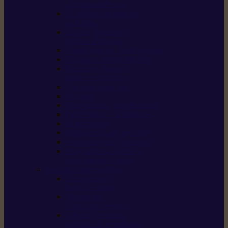
/ débroussailleuses
Souffleurs / aspirateurs
de feuilles
Perches élagueuses /
perches d’élagage
CombiSystème / MultiSystème
Tondeuses robots iMOW®
Tondeuses à gazon /
tondeuses mulching
Tracteurs tondeuses
Broyeurs
Motoculteurs / motobineuses
Pulvérisateurs / atomiseurs
Scarificateurs
Nettoyeurs haute pression
Aspirateurs eau / poussière
Tronçonneuse à pierre /
tronçonneuse à béton
Produits consommables
Huiles moteur /
huile-de-chaîne
Détergents /
Produits d’entretien
Bidons d’essence /
systèmes de remplissage