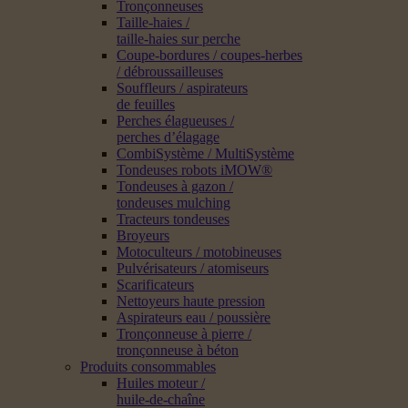
Tronçonneuses
Taille-haies /
taille-haies sur perche
Coupe-bordures / coupes-herbes
/ débroussailleuses
Souffleurs / aspirateurs
de feuilles
Perches élagueuses /
perches d’élagage
CombiSystème / MultiSystème
Tondeuses robots iMOW®
Tondeuses à gazon /
tondeuses mulching
Tracteurs tondeuses
Broyeurs
Motoculteurs / motobineuses
Pulvérisateurs / atomiseurs
Scarificateurs
Nettoyeurs haute pression
Aspirateurs eau / poussière
Tronçonneuse à pierre /
tronçonneuse à béton
Produits consommables
Huiles moteur /
huile-de-chaîne