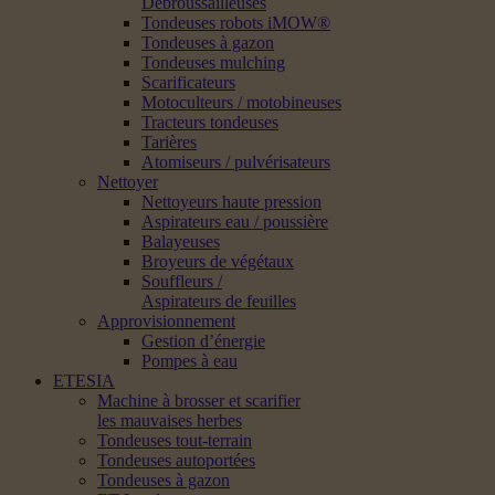
Débroussailleuses
Tondeuses robots iMOW®
Tondeuses à gazon
Tondeuses mulching
Scarificateurs
Motoculteurs / motobineuses
Tracteurs tondeuses
Tarières
Atomiseurs / pulvérisateurs
Nettoyer
Nettoyeurs haute pression
Aspirateurs eau / poussière
Balayeuses
Broyeurs de végétaux
Souffleurs /
Aspirateurs de feuilles
Approvisionnement
Gestion d’énergie
Pompes à eau
ETESIA
Machine à brosser et scarifier
les mauvaises herbes
Tondeuses tout-terrain
Tondeuses autoportées
Tondeuses à gazon