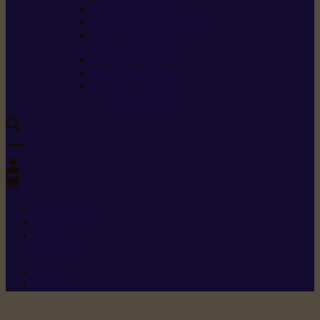
Carburants spéciaux
Directives sur les vibrations
Classes de protection
contre les coupures
Protection auditive
Classes de poussière
Caractéristiques des
vêtements de sécurité
0
+352 26 15 26
Contact
Demande de produit
Ressources
Menu 1
Menu 2