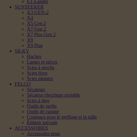
ET-Lander
SUNSEEKER
X3 GEN-2
X4
X5 Gen 2
X7 Gen 2
X7 Plus Gen 2
X9
X9 Plus
SILKY
Haches
Lames et pièces
Scies à perche
Scies fixes
Scies pliantes
FELCO
Sécateurs
Sécateur électrique portable
Scies à tirer
Outils de jardin
Outils de cuisine
Couteaux pour le greffage et la taille
Édition spéciale
ACCESSOIRES
Accessoires pour