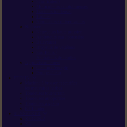
Scarificateurs
Motoculteurs / motobineuses
Tracteurs tondeuses
Tarières
Atomiseurs / pulvérisateurs
Nettoyer
Nettoyeurs haute pression
Aspirateurs eau / poussière
Balayeuses
Broyeurs de végétaux
Souffleurs /
Aspirateurs de feuilles
Approvisionnement
Gestion d’énergie
Pompes à eau
ETESIA
Machine à brosser et scarifier
les mauvaises herbes
Tondeuses tout-terrain
Tondeuses autoportées
Tondeuses à gazon
ET-Lander
SUNSEEKER
X3 GEN-2
X4