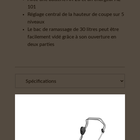
101
Réglage central de la hauteur de coupe sur 5
niveaux
Le bac de ramassage de 30 litres peut être
facilement vidé grâce à son ouverture en
deux parties