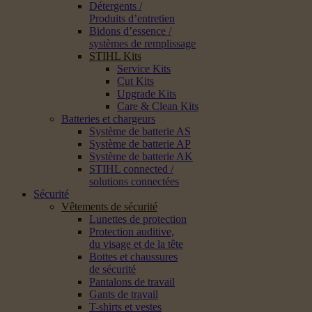
Détergents /
Produits d’entretien
Bidons d’essence /
systèmes de remplissage
STIHL Kits
Service Kits
Cut Kits
Upgrade Kits
Care & Clean Kits
Batteries et chargeurs
Système de batterie AS
Système de batterie AP
Système de batterie AK
STIHL connected /
solutions connectées
Sécurité
Vêtements de sécurité
Lunettes de protection
Protection auditive,
du visage et de la tête
Bottes et chaussures
de sécurité
Pantalons de travail
Gants de travail
T-shirts et vestes