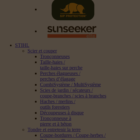
STIHL
Scier et couper
Tronçonneuses
Taille-haies /
taille-haies sur perche
Perches élagueuses /
perches d’élagage
CombiSystème / MultiSystème
Scies de jardin / sécateurs /
coupe-branches / scies à branches
Haches / merlins /
outils forestiers
Découpeuses à disque
Tronçonneuse à
pierre et à béton
Tondre et entretenir la terre
Coupe-bordures / Coupe-herbes /