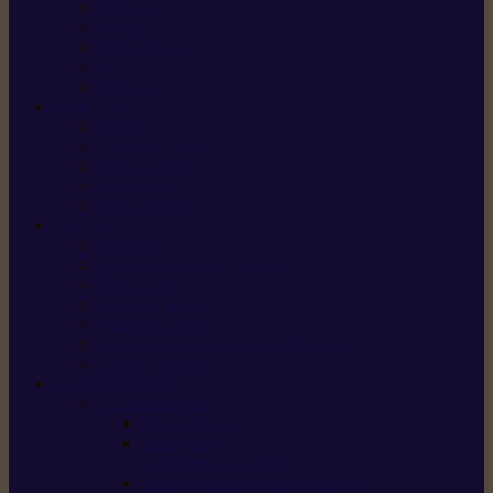
X5 Gen 2
X7 Gen 2
X7 Plus Gen 2
X9
X9 Plus
SILKY
Haches
Lames et pièces
Scies à perche
Scies fixes
Scies pliantes
FELCO
Sécateurs
Sécateur électrique portable
Scies à tirer
Outils de jardin
Outils de cuisine
Couteaux pour le greffage et la taille
Édition spéciale
ACCESSOIRES
Accessoires pour
Tronçonneuses
Taille-haies /
taille-haies sur perche
Coupe-bordures / coupes-herbes