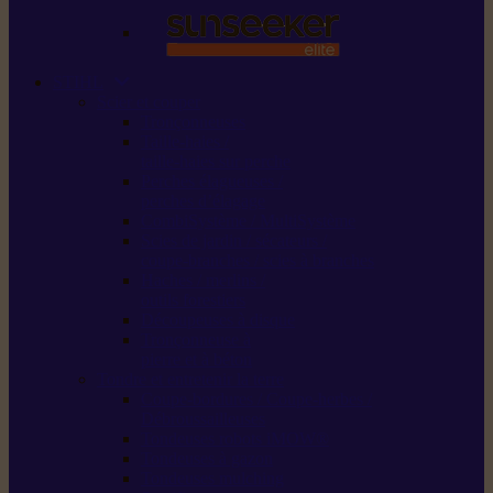
STIHL
Scier et couper
Tronçonneuses
Taille-haies /
taille-haies sur perche
Perches élagueuses /
perches d’élagage
CombiSystème / MultiSystème
Scies de jardin / sécateurs /
coupe-branches / scies à branches
Haches / merlins /
outils forestiers
Découpeuses à disque
Tronçonneuse à
pierre et à béton
Tondre et entretenir la terre
Coupe-bordures / Coupe-herbes /
Débroussailleuses
Tondeuses robots iMOW®
Tondeuses à gazon
Tondeuses mulching