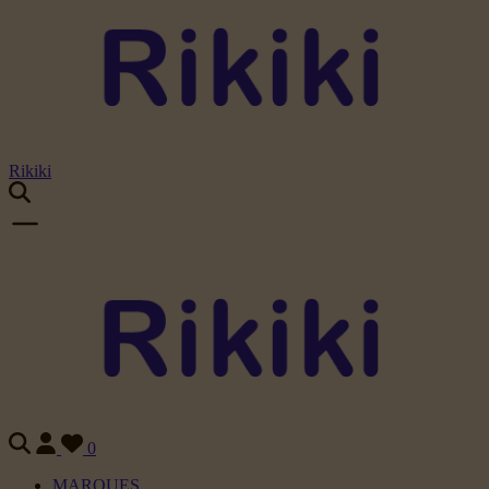
Rikiki
0
MARQUES