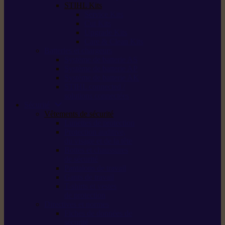
STIHL Kits
Service Kits
Cut Kits
Upgrade Kits
Care & Clean Kits
Batteries et chargeurs
Système de batterie AS
Système de batterie AP
Système de batterie AK
STIHL connected /
solutions connectées
Sécurité
Vêtements de sécurité
Lunettes de protection
Protection auditive,
du visage et de la tête
Bottes et chaussures
de sécurité
Pantalons de travail
Gants de travail
T-shirts et vestes
de protection
Directives et normes
Fiches de données de
sécurité